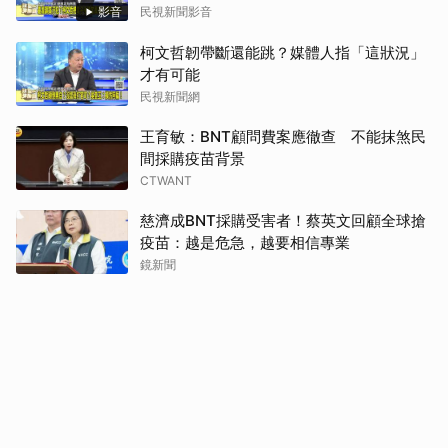
影音
民視新聞影音
柯文哲韌帶斷還能跳？媒體人指「這狀況」
才有可能
民視新聞網
王育敏：BNT顧問費案應徹查 不能抹煞民
間採購疫苗背景
CTWANT
慈濟成BNT採購受害者！蔡英文回顧全球搶
疫苗：越是危急，越要相信專業
鏡新聞