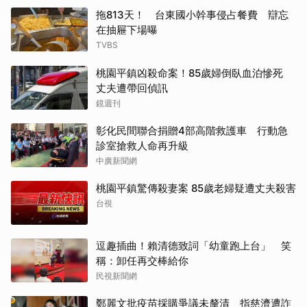
拖813天！ 台東國小幹事侵占餐費 辯忘
在抽屜下場曝
TVBS
桃園平鎮凶殺命案！85歲婦倒臥血泊慘死
丈夫遭帶回偵訊
鏡週刊
彰化民間聯合捐贈4部高階救護車 行動急
診室搶救人命再升級
中廣新聞網
桃園平鎮驚傳殺妻案 85歲老婦疑遭丈夫殺害
台視
逗趣插曲！賴清德致詞「幼童跑上台」 笑
稱：卸任再交棒給你
民視新聞網
鄭麗文批疫苗採購爭議未釐清 指慈濟遭詐