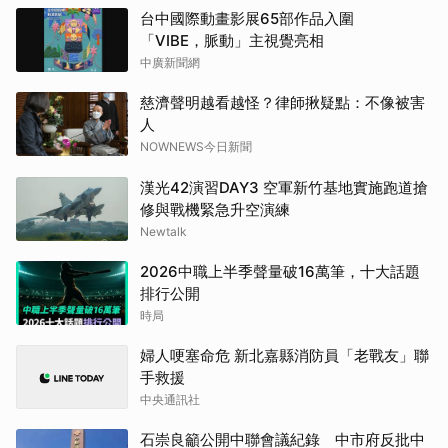
台中國際動畫影展65部作品入圍
「VIBE，脈動」主視覺亮相
中廣新聞網
慈濟聲明越看越怪？律師揪疑點：不像被害
人
NOWNEWS今日新聞
漢光42演習DAY3 空軍新竹基地實施跑道搶
修與戰機緊急升空演練
Newtalk
2026中職上半季聲量破16萬筆，十大話題
排行公開
時局
婦人哽塞命危 新北嘉縣消防員「老戰友」聯
手救援
中央通訊社
石崇良籲公開中聯會議紀錄 中市府反批中