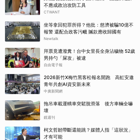
不應成政治攻防工具
CTWANT
坐等拿回犯罪所得？他批：慈濟被騙10億不
報警 還配合政客污衊 贓款應收歸國有
Newtalk
拜票竟遭潑糞！台中女里長全身沾穢物 52歲
男持勺「屎攻」被逮
自由電子報
2026新竹X梅竹黑客松報名開跑 高虹安邀
青年共創AI資安新未來
中廣新聞網
拖吊車載運轎車突鬆脫滑落 後方車輛全嚇
壞
鏡週刊
柯文哲韌帶斷還能跳？媒體人指「這狀況」
才有可能