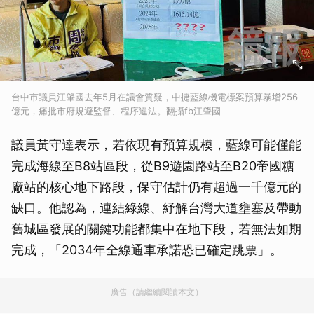
台中市議員江肇國去年5月在議會質疑，中捷藍線機電標案預算暴增256
億元，痛批市府規避監督、程序違法。翻攝fb江肇國
議員黃守達表示，若依現有預算規模，藍線可能僅能
完成海線至B8站區段，從B9遊園路站至B20帝國糖
廠站的核心地下路段，保守估計仍有超過一千億元的
缺口。他認為，連結綠線、紓解台灣大道壅塞及帶動
舊城區發展的關鍵功能都集中在地下段，若無法如期
完成，「2034年全線通車承諾恐已確定跳票」。
廣告（請繼續閱讀本文）