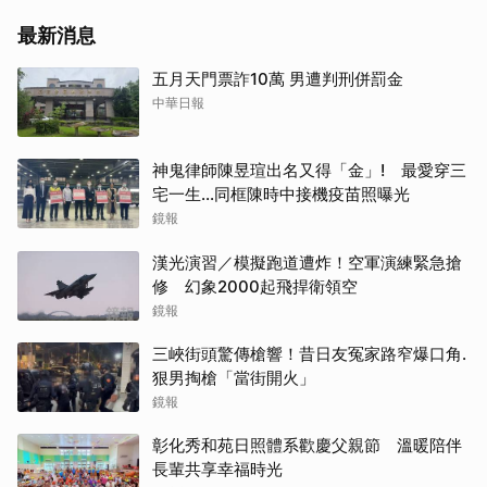
最新消息
五月天門票詐10萬 男遭判刑併罰金
中華日報
神鬼律師陳昱瑄出名又得「金」! 最愛穿三
宅一生...同框陳時中接機疫苗照曝光
鏡報
漢光演習／模擬跑道遭炸！空軍演練緊急搶
修 幻象2000起飛捍衛領空
鏡報
三峽街頭驚傳槍響！昔日友冤家路窄爆口角.
狠男掏槍「當街開火」
鏡報
彰化秀和苑日照體系歡慶父親節 溫暖陪伴
長輩共享幸福時光