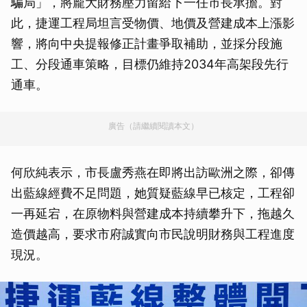
騙局」，將龐大財務壓力留給下一任市長承擔。對
此，捷運工程局坦言受物價、地價及營建成本上漲影
響，將向中央提報修正計畫爭取補助，並採分段施
工、分段通車策略，目標仍維持2034年高架段先行
通車。
廣告（請繼續閱讀本文）
何欣純表示，市長盧秀燕在即將出訪歐洲之際，卻傳
出藍線經費不足問題，她質疑藍線早已核定，工程卻
一再延宕，在原物料與營建成本持續攀升下，拖越久
造價越高，要求市府誠實向市民說明財務與工程進度
現況。