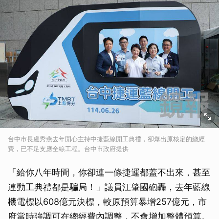
台中市長盧秀燕去年開心主持中捷藍線開工典禮，卻爆出原核定的總經
費，已不足支應全線工程。台中市政府提供
「給你八年時間，你卻連一條捷運都蓋不出來，甚至
連動工典禮都是騙局！」議員江肇國砲轟，去年藍線
機電標以608億元決標，較原預算暴增257億元，市
府當時強調可在總經費內調整，不會增加整體預算。