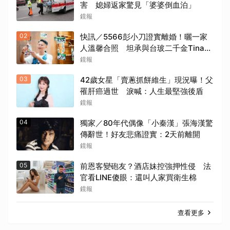
害 媳婦返家驚見「婆婆倒血泊」
鏡報
02
快訊／5566彭小刀證實離婚！曬一家
人溫馨合照 坦承與台玻二千金Tina已
分開一段時間
鏡報
03
42歲女星「賣蔥抓餅維生」現況曝！父
罹肝癌過世 淚喊：人生最堅強後盾
鏡報
04
獨家／80年代偶像「小秦漢」張海漢驚
傳辭世！好友悲痛證實：2天前離開
鏡報
05
前恩客變砲友？酒店妹控強押性侵 法
官看LINE傻眼：還叫人家買衛生棉
鏡報
查看更多