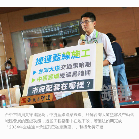
台中市議員黃守達認為，中捷藍線連結綠線、紓解台灣大道壅塞及帶動舊
城區發展的關鍵功能，這些工程都集中在地下段，若無法如期完成，
「2034年全線通車承諾恐已確定跳票」。翻攝fb黃守達