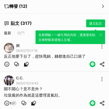
轉發 (12)
貼文 (317)
建立貼文
最新
熱門
全新體驗！一鍵引用此內容，透過發布貼
文來輕鬆表達個人立場。
婉
06月07日17:16
反正他要下台了，趕快甩鍋，錢都進自己口袋了
C.C.
06月07日14:43
開不開心？意不意外？
垃圾黨的作為就是這麼理直氣壯。
1