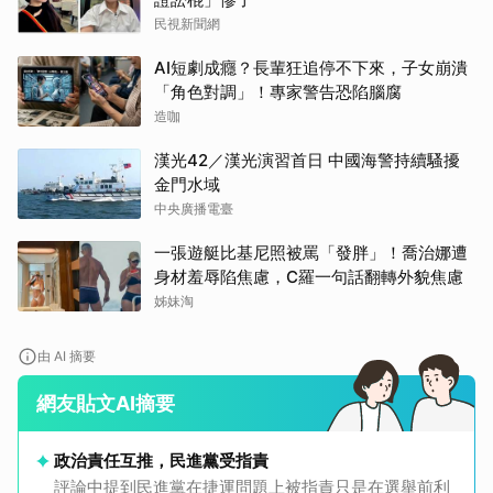
民視新聞網
AI短劇成癮？長輩狂追停不下來，子女崩潰
「角色對調」！專家警告恐陷腦腐
造咖
漢光42／漢光演習首日 中國海警持續騷擾
金門水域
中央廣播電臺
一張遊艇比基尼照被罵「發胖」！喬治娜遭
身材羞辱陷焦慮，C羅一句話翻轉外貌焦慮
姊妹淘
由 AI 摘要
網友貼文AI摘要
政治責任互推，民進黨受指責
評論中提到民進黨在捷運問題上被指責只是在選舉前利