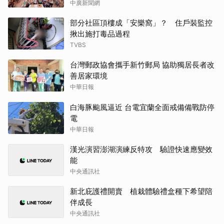
中廣新聞網
部分社區頂樓成「安樂窩」？ 住戶裝監控
揪出施打毒品過程
TVBS
台灣郵政協會攜手新竹郵局 協助獨居長者改
善居家環境
中華日報
白海豚颱風逼近 台電宜蘭全面戒備備戰防停
電
中華日報
漢光演習澎湖演練反特攻 驗證快速應變效
能
中央通訊社
新北庇護禮開賣 植栽體驗禮盒種下希望陪
伴成長
中央通訊社