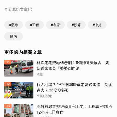
查看原始文章
#藍線
#工程
#市府
#預算
#中捷
國內
更多國內相關文章
01
桃園老老照顧傳悲劇！8旬婦遭夫殺害 媳
婦返家驚見「婆婆倒血泊」
鏡報
02
行人地獄？台中神岡89歲老婦過馬路 竟慘
遭大卡車活活撞死
民視新聞網
03
高雄有線電視維修員完工坐回工程車 停路邊
12小時…已身亡