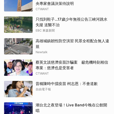
央專家會議決策待說明
CTWANT
只找到鞋子…17歲少年無視公告三峽河跳水
失蹤 送醫不治
EBC 東森新聞
高雄城鎮韌性防空演習 民眾全程配合無人違
規
Newtalk
蔡英文談慈濟疫苗詐騙案 籲危機時刻相信
專業：慈濟也是受害者
CTWANT
昔稱陳時中擋疫苗 柯志恩：不會道歉
自由電子報
潮台北之夜登場！Live Band今晚在公館開
唱