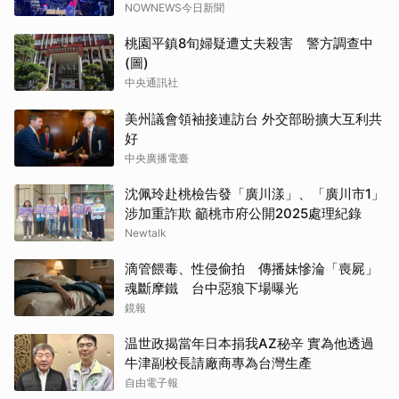
NOWNEWS今日新聞
桃園平鎮8旬婦疑遭丈夫殺害 警方調查中
(圖)
中央通訊社
美州議會領袖接連訪台 外交部盼擴大互利共
好
中央廣播電臺
沈佩玲赴桃檢告發「廣川漾」、「廣川市1」
涉加重詐欺 籲桃市府公開2025處理紀錄
Newtalk
滴管餵毒、性侵偷拍 傳播妹慘淪「喪屍」
魂斷摩鐵 台中惡狼下場曝光
鏡報
温世政揭當年日本捐我AZ秘辛 實為他透過
牛津副校長請廠商專為台灣生產
自由電子報