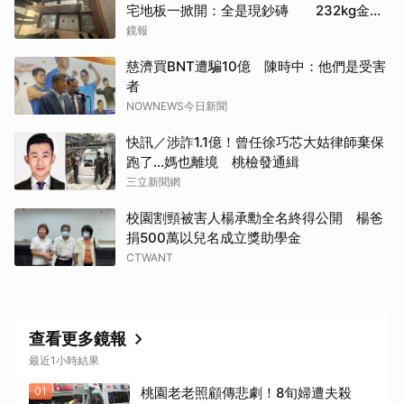
宅地板一掀開：全是現鈔磚 232kg金山
震撼影像曝
鏡報
慈濟買BNT遭騙10億 陳時中：他們是受害
者
NOWNEWS今日新聞
快訊／涉詐1.1億！曾任徐巧芯大姑律師棄保
跑了…媽也離境 桃檢發通緝
三立新聞網
校園割頸被害人楊承勳全名終得公開 楊爸
捐500萬以兒名成立獎助學金
CTWANT
查看更多鏡報
最近1小時結果
01
桃園老老照顧傳悲劇！8旬婦遭夫殺