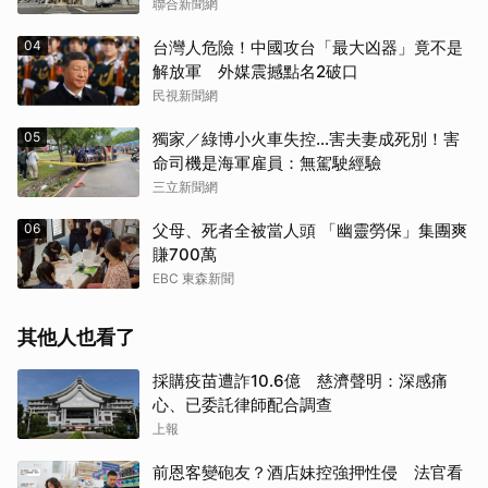
聯合新聞網
04
台灣人危險！中國攻台「最大凶器」竟不是
解放軍 外媒震撼點名2破口
民視新聞網
05
獨家／綠博小火車失控…害夫妻成死別！害
命司機是海軍雇員：無駕駛經驗
三立新聞網
06
父母、死者全被當人頭 「幽靈勞保」集團爽
賺700萬
EBC 東森新聞
其他人也看了
取消
採購疫苗遭詐10.6億 慈濟聲明：深感痛
心、已委託律師配合調查
上報
前恩客變砲友？酒店妹控強押性侵 法官看