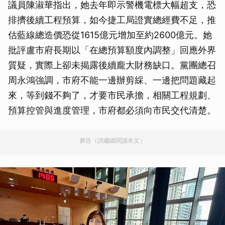
議員陳淑華指出，她去年即示警機電標大幅超支，恐
排擠後續工程預算，如今捷工局證實總經費不足，推
估藍線總造價恐從1615億元增加至約2600億元。她
批評盧市府長期以「在總預算額度內調整」回應外界
質疑，實際上卻未揭露後續龐大財務缺口。黨團總召
周永鴻強調，市府不能一邊辦剪綵、一邊把問題藏起
來，等到錢不夠了，才要市民承擔，相關工程規劃、
預算控管與進度管理，市府都必須向市民交代清楚。
廣告（請繼續閱讀本文）