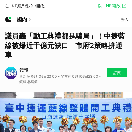
以LINE開啟
在LINE應用程式中開啟。
國內
登入
議員轟「動工典禮都是騙局」！中捷藍
線被爆近千億元缺口 市府2策略拚通
車
鏡報
訂閱
更新於 06月06日23:00 • 發布於 06月06日23:00 •
鏡報 林建鋒