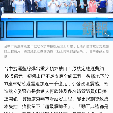
台中市長盧秀燕去年歡欣舉辦中捷藍線開工典禮，但預算暴增難以支應整
體工程費用，綠營議員江肇國怒轟「動工典禮都是騙局」。台中市政府提
供
台中捷運藍線爆出重大預算缺口！原核定總經費約
1615億元，卻傳出已不足支應全線工程，後續地下段
11座車站恐還需追加近一千億元，引發政壇震撼。民
進黨立委暨市長參選人何欣純及多名綠營議員6日接
連開砲，質疑盧秀燕市府延宕工程、變更規劃導致成
本失控，痛批留下「超級爛攤子」、「動工典禮都是