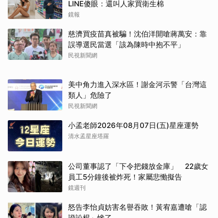
LINE傻眼：還叫人家買衛生棉
鏡報
慈濟買疫苗真被騙！沈伯洋開嗆蔣萬安：靠
誤導選民當選「該為陳時中抱不平」
民視新聞網
美中角力進入深水區！謝金河示警「台灣這
類人」危險了
民視新聞網
小孟老師2026年08月07日(五)星座運勢
清水孟星座塔羅
公司董事認了「下令把錢放金庫」 22歲女
員工5分鐘後被炸死！家屬悲慟擬告
鏡週刊
怒告李怡貞妨害名譽吞敗！黃宥嘉遭嗆「認
證訟棍」慘了