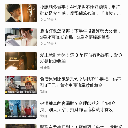
少說話多做事！4星座男不說好聽話，用行
動給足安全感，魔羯嘴笨心細，「這位」從
不畫餅最深情～
女人我最大
股市狂跌怎麼辦！下半年投資運勢大公開，
3星座可逢低布局，3星座要提高警覺
女人我最大
愛上就劃地盤！這 3 星座佔有慾最強，愛你
就想把你收編
姊妹淘
負債累累比鬼還恐怖？馬國弼心酸揭「借不
到3千元」詹惟中曝這掌紋能救命！
造咖
破洞褲真的會漏財？命理師點名「4種穿
搭」別天天穿，招財飾品這樣戴才有效
造咖
關聖帝君生日到了！拜錯恐「虧本」 求財必