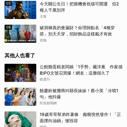
05
今天關公生日！把握機會祝禱可開運 但2
種人千萬別拜
太報
06
破洞褲真的會漏財？命理師點名「4種穿
搭」別天天穿，招財飾品這樣戴才有效
造咖
其他人也看了
公館雞蛋糕老闆娘「1手勢」藏洋蔥 作家感
動PO文號召買爆！網友：這攤很久了
鏡週刊
饒慶鈴被攤商叫縣長妹妹！蔡小英「冷噴1
句」他抖爆
民視新聞網
19歲哥哥幫弟炸薯條 癲癇突然發作！「正
面撲向油鍋」慘毀容
鏡報