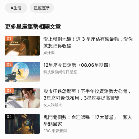
#生活
星座運勢
更多星座運勢相關文章
01
愛上就劃地盤！這 3 星座佔有慾最強，愛你
就想把你收編
姊妹淘
02
12星座今日運勢〈08.06星期四〉
科技紫微網每日星座
03
股市狂跌怎麼辦！下半年投資運勢大公開，
3星座可逢低布局，3星座要提高警覺
女人我最大
04
鬼門開倒數！命理師曝「17大禁忌」一類人
早點回家
EBC 東森新聞