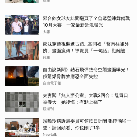
郭台銘女球友緋聞翻頁了？曾馨瑩練舞備戰
10月大賽 一家最新近況曝光
太報
辣妹穿透視裝逛古蹟…高開衩「臀肉往裙外
擠」畫面瘋傳！導覽員「一句話」勸離被狂
讚
鏡報
自由說新聞》鋯石飛彈致命空襲畫面曝光！
俄驚爆骨牌效應恐全面失控
自由電子報
夫妻闖「無人辦公室」大戰2回合！尪胃口
被養大 她後悔：有點上癮了
鏡週刊
翁曉玲稱訴願委員可領按日計酬 張惇涵啪一
聲：請回頭看、你也刪了1半
Newtalk