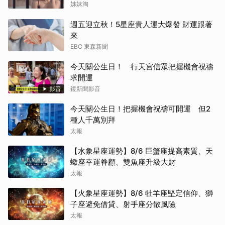
姊妹淘
週五迎立秋！5星座貴人運大爆發 財運跟著
來
EBC 東森新聞
今天關公生日！ 行天宮信眾把握機會祝禱
求開運
影音
鏡新聞影音
今天關公生日！把握機會祝禱可開運 但2
種人千萬別拜
太報
【水象星座運勢】8/6 巨蟹座提高素質、天
蠍座幸運眷顧、雙魚座升級大財
太報
【火象星座運勢】8/6 牡羊座堅定信仰、獅
子座避免借貸、射手座分散風險
太報