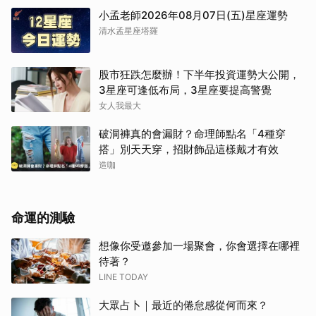
小孟老師2026年08月07日(五)星座運勢
清水孟星座塔羅
股市狂跌怎麼辦！下半年投資運勢大公開，
3星座可逢低布局，3星座要提高警覺
女人我最大
破洞褲真的會漏財？命理師點名「4種穿
搭」別天天穿，招財飾品這樣戴才有效
造咖
命運的測驗
想像你受邀參加一場聚會，你會選擇在哪裡
待著？
LINE TODAY
大眾占卜｜最近的倦怠感從何而來？