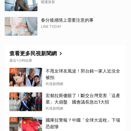
開運算算
春分後感情上需要注意的事
LINE TODAY
查看更多民視新聞網
最近1小時結果
01
不甩女球友風波！郭台銘一家人近況全
被拍
民視新聞網
02
宏都拉斯傻眼了！斷交台灣竟害「這產
業」大崩盤 國會議長急出1大招
民視新聞網
03
國庫拉警報？中國「全球大追稅」下場
恐超慘