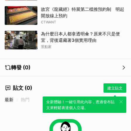
故宮《龍藏經》特展第二檔推預約制 明起
開放線上預約
CTWANT
取消
為什麼日本人都拿透明傘？原來不只是便
宜，背後還藏著3個實用理由
景點家
轉發 (0)
貼文 (0)
建立貼文
最新
熱門
全新體驗！一鍵引用此內容，透過發布貼
文來輕鬆表達個人立場。