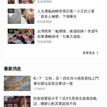
民視新聞網
04
人夫遭戴綠帽求償百萬！小王控人妻
「跟多人極樂」下場曝光
民視新聞網
05
台灣黑幫「氣噗噗」衝場助陣！李灝宇
前輩遭觸身球「引爆大場面」
民視新聞網
查看更多
最新消息
8／7「立秋」至！四生肖小感冒易找上門
養生辦法及禁忌事項一覽
CTWANT
吵架就愛提分手？這3大星座女超會說氣
話，嘴硬心軟其實超捨不得