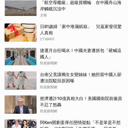
「航空母艦級」超級貨櫃輪 在中國舟山海
岸觸礁沉沒中
太報
日81歲婦「家中堆滿紙箱」 兒返家發現驚
人真相
CTWANT
捷運月台狂喝水！中國夫妻遭抓包「硬喊這
國人」
民視新聞網
台南父竟讓獨生女變姊妹！她拒當中國人卻
遭法院駁回原因曝
民視新聞網
慈濟遭詐10億真相大白！美國國衛院前僱員
不忍了怒轟
民視新聞網
阿Ken開剿姜厚任戀情疑點「不是笨是不想