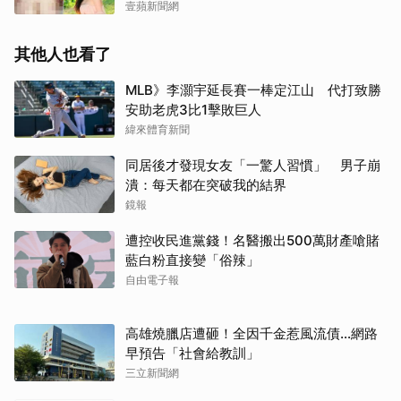
壹蘋新聞網
其他人也看了
MLB》李灝宇延長賽一棒定江山 代打致勝
安助老虎3比1擊敗巨人
緯來體育新聞
同居後才發現女友「一驚人習慣」 男子崩
潰：每天都在突破我的結界
鏡報
遭控收民進黨錢！名醫搬出500萬財產嗆賭
藍白粉直接變「俗辣」
自由電子報
高雄燒臘店遭砸！全因千金惹風流債…網路
早預告「社會給教訓」
三立新聞網