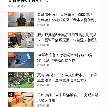
查看更多CTWANT
最近1小時結果
01
公司債出包1／財務爆雷 獨家專訪兆
基創辦人李建成親曝「我本來要落跑」
CTWANT
02
肥大叔猝逝5天原訂11日直播說明突喊
卡 團隊忍痛曝原因：情緒還未整理好
CTWANT
03
14縣市注意！行動網路將降速30分
鐘 這6件事最好提前做
CTWANT
04
買房3年才知「蜘蛛人住我家」！華裔
屋主傻眼 全球童真信件狂寄來
CTWANT
05
日81歲婦「家中堆滿紙箱」 兒返家發
現驚人真相
CTWANT