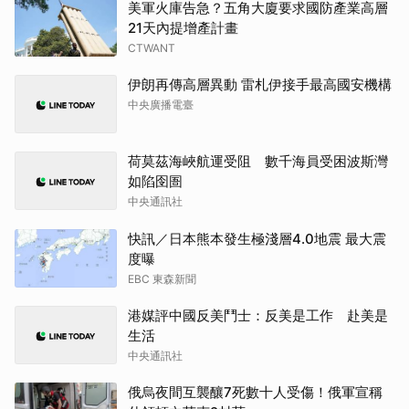
美軍火庫告急？五角大廈要求國防產業高層
21天內提增產計畫
CTWANT
伊朗再傳高層異動 雷札伊接手最高國安機構
中央廣播電臺
荷莫茲海峽航運受阻 數千海員受困波斯灣
如陷囹圄
中央通訊社
快訊／日本熊本發生極淺層4.0地震 最大震
度曝
EBC 東森新聞
港媒評中國反美鬥士：反美是工作 赴美是
生活
中央通訊社
俄烏夜間互襲釀7死數十人受傷！俄軍宣稱