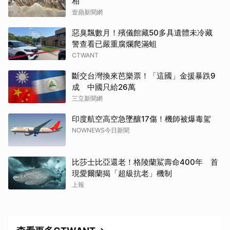
相
壹蘋新聞網
惡臭飄數月！殯儀館藏50多具遺體未冷藏
警查看已嚴重腐爛爬滿蛆
CTWANT
取消
斷交台灣換來芭樂票！「這國」金援暴跌9
成 中國只給26萬
三立新聞網
印度航空高空急墜釀17傷！機師被爆毒駕
NOWNEWS今日新聞
比莎士比亞還老！格陵蘭鯊壽命400年 首
現愛爾蘭揭「超級抗老」機制
上報