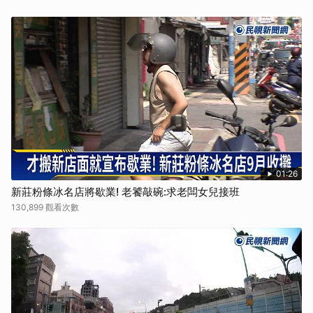
01:26
新莊粉條冰名店將歇業! 老饕敲碗:求老闆女兒接班
130,899 觀看次數