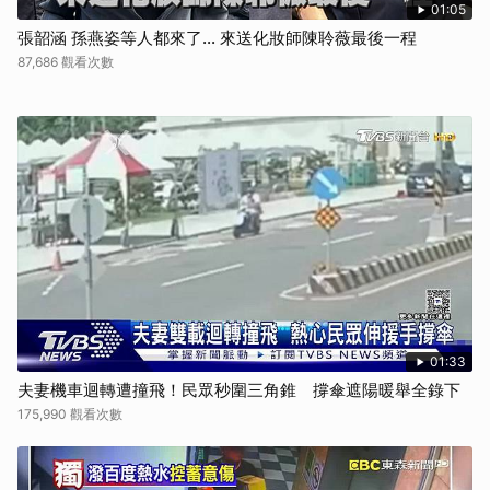
01:05
張韶涵 孫燕姿等人都來了... 來送化妝師陳聆薇最後一程
87,686 觀看次數
01:33
夫妻機車迴轉遭撞飛！民眾秒圍三角錐 撐傘遮陽暖舉全錄下
175,990 觀看次數