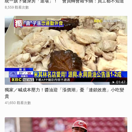
統一旗下健身房「退場」！ 會員轉會籍卡關：員工都不知道
8,559 觀看次數
01:47
獨家／喊成本壓力！醬油迎「漲價潮」憂「連鎖效應」小吃變
貴
41,650 觀看次數