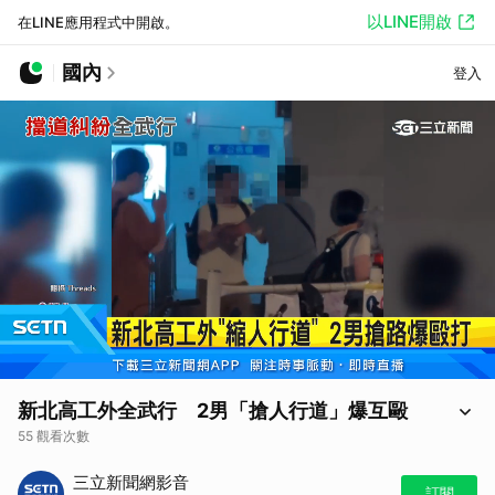
以LINE開啟
在LINE應用程式中開啟。
國內
登入
新北高工外全武行 2男「搶人行道」爆互毆
55 觀看次數
昨（16）日晚間7時許，2名男子在新北高工外打架，嚇到旁人紛紛閃
三立新聞網影音
避，原來他們因為行走搶道才會起糾紛，因為現場正在進行捷運周遭道路
訂閱