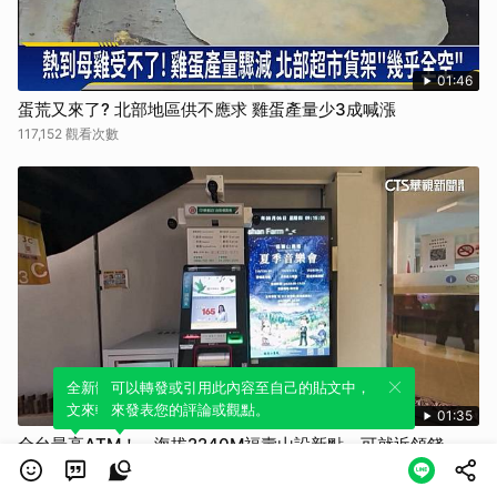
01:46
蛋荒又來了? 北部地區供不應求 雞蛋產量少3成喊漲
117,152 觀看次數
全新體驗！一鍵引用此內容，透過發布貼
可以轉發或引用此內容至自己的貼文中，
文來輕鬆表達個人立場。
來發表您的評論或觀點。
01:35
全台最高ATM！ 海拔2240M福壽山設新點 可就近領錢
17,638 觀看次數