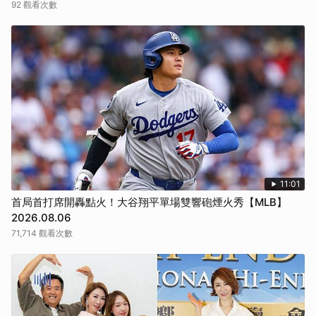
92 觀看次數
11:01
首局首打席開轟點火！大谷翔平單場雙響砲煙火秀【MLB】
2026.08.06
71,714 觀看次數