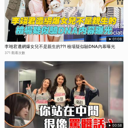
01:08
李翊君遭網爆女兒不是親生的??! 檢場疑似驗DNA內幕曝光
371 觀看次數
00:58