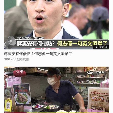
取消
03:54
蔣萬安有何優點？何志偉一句英文噴爆了
306,908 觀看次數