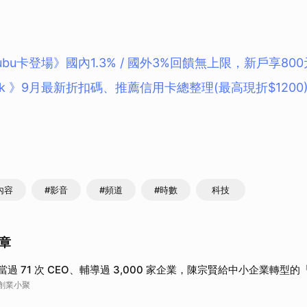
ubu卡登場》國內1.3% / 國外3%回饋無上限，新戶享80
Klook 》9月最新折扣碼、推薦信用卡總整理(最高現折$1200
內容
#影音
#頻道
#時數
科技
章
當過 71 次 CEO、輔導過 3,000 家企業，陳宗賢給中小企業轉型的「Y
創業小聚