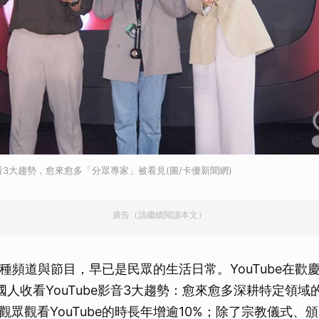
觀看3大趨勢，愈來愈多「分眾專家」被看見(圖/卡優新聞網)
廣告（請繼續閱讀本文）
e各種頻道與節目，早已是民眾的生活日常。YouTube在歡
布國人收看YouTube影音3大趨勢：愈來愈多深耕特定領
觀眾觀看YouTube的時長年增逾10%；除了宗教儀式、