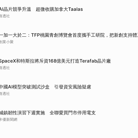
取消
AI晶片競爭升溫 超微收購加拿大Taalas
路透社
一加一大於二：TFP桃園青創博覽會首度攜手工研院，把新創支持體
創業小聚
SpaceX和特斯拉將斥資168億美元打造Terafab晶片廠
路透社
中國AI模型突破測試沙盒 引發資安風險疑慮
路透社
城鎮韌性演習下週實施 全聯愛買門市停用電支
卡優新聞網