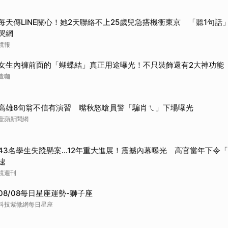
每天傳LINE關心！她2天聯絡不上25歲兒急搭機衝東京 「聽1句話」
哭網
鏡報
女生內褲前面的「蝴蝶結」真正用途曝光！不只裝飾還有2大神功能
造咖
高雄8旬翁不信有演習 嘴秋怒嗆員警「騙肖ㄟ」下場曝光
壹蘋新聞網
43名學生失蹤懸案...12年重大進展！震撼內幕曝光 高官當年下令
逮
鏡週刊
08/08每日星座運勢-獅子座
科技紫微網每日星座