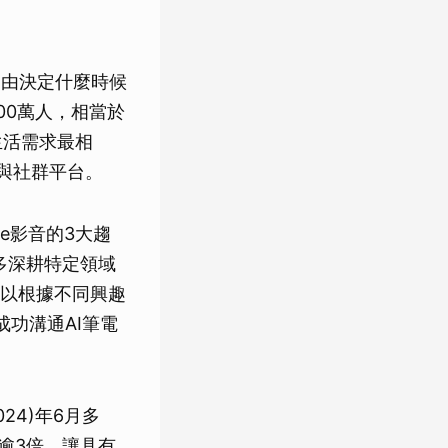
自由決定什麼時候
800萬人，相當於
生活需求最相
與社群平台。
be影音的3大趨
多深耕特定領域
以根據不同興趣
功溝通AI筆電
24)年6月多
增逾3倍，讓具有