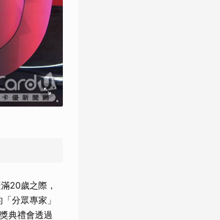
慶滿20歲之際，
域的「分眾專家」
頒獎典禮會透過