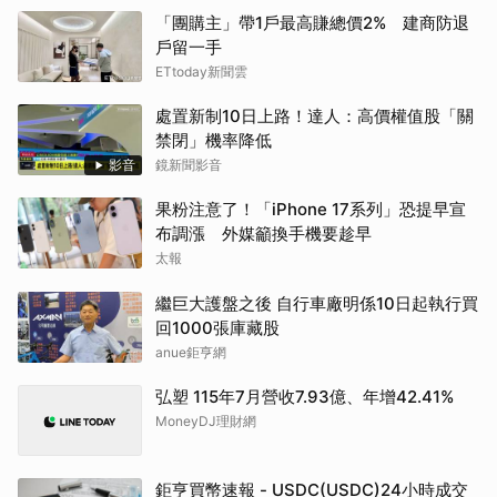
「團購主」帶1戶最高賺總價2% 建商防退
戶留一手
ETtoday新聞雲
處置新制10日上路！達人：高價權值股「關
禁閉」機率降低
影音
鏡新聞影音
果粉注意了！「iPhone 17系列」恐提早宣
布調漲 外媒籲換手機要趁早
太報
繼巨大護盤之後 自行車廠明係10日起執行買
回1000張庫藏股
anue鉅亨網
弘塑 115年7月營收7.93億、年增42.41%
MoneyDJ理財網
鉅亨買幣速報 - USDC(USDC)24小時成交