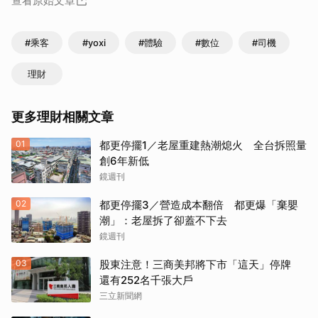
查看原始文章
#乘客
#yoxi
#體驗
#數位
#司機
理財
更多理財相關文章
01
都更停擺1／老屋重建熱潮熄火 全台拆照量
創6年新低
鏡週刊
02
都更停擺3／營造成本翻倍 都更爆「棄嬰
潮」：老屋拆了卻蓋不下去
鏡週刊
03
股東注意！三商美邦將下市「這天」停牌
還有252名千張大戶
三立新聞網