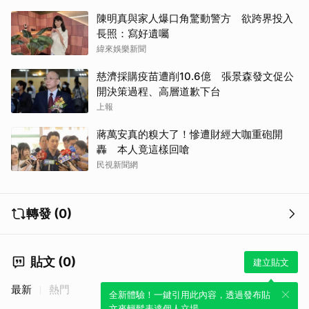
陳明真與家人爆口角驚動警方 欲跨界投入
長照：寫好遺囑
緯來娛樂新聞
慈濟採購疫苗遭削10.6億 張景森發文促公
開決策過程、高層道歉下台
上報
蔣萬安真的糗大了！慘遭財經大咖重砲開
轟 本人竟這樣回嗆
民視新聞網
轉發 (0)
貼文 (0)
建立貼文
最新
熱門
全新體驗！一鍵引用此內容，透過發布貼
文來輕鬆表達個人立場。