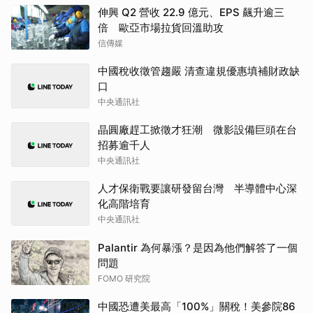
伸興 Q2 營收 22.9 億元、EPS 飆升逾三
倍 歐亞市場拉貨回溫助攻
信傳媒
中國稅收徵管趨嚴 清查違規優惠填補財政缺
口
中央通訊社
晶圓廠趕工掀徵才狂潮 微影設備巨頭在台
招募逾千人
中央通訊社
人才保衛戰要讓研發留台灣 半導體中心深
化高階培育
中央通訊社
Palantir 為何暴漲？是因為他們解答了一個
問題
FOMO 研究院
中國恐遭美最高「100%」關稅！美參院86