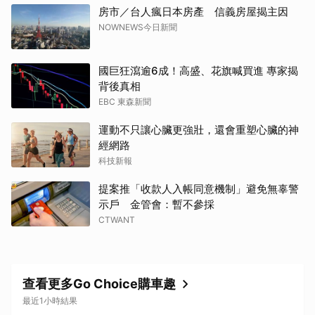
房市／台人瘋日本房產 信義房屋揭主因
NOWNEWS今日新聞
國巨狂瀉逾6成！高盛、花旗喊買進 專家揭
背後真相
EBC 東森新聞
運動不只讓心臟更強壯，還會重塑心臟的神
經網路
科技新報
提案推「收款人入帳同意機制」避免無辜警
示戶 金管會：暫不參採
CTWANT
查看更多Go Choice購車趣
最近1小時結果