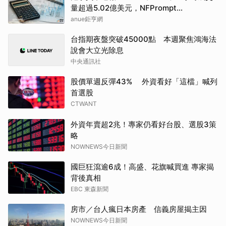
量超過5.02億美元，NFPrompt
Token(NFP)24小時漲幅達66.2%
anue鉅亨網
台指期夜盤突破45000點 本週聚焦鴻海法
說會大立光除息
中央通訊社
股價單週反彈43% 外資看好「這檔」喊列
首選股
CTWANT
外資年賣超2兆！專家仍看好台股、選股3策
略
NOWNEWS今日新聞
國巨狂瀉逾6成！高盛、花旗喊買進 專家揭
背後真相
EBC 東森新聞
房市／台人瘋日本房產 信義房屋揭主因
NOWNEWS今日新聞