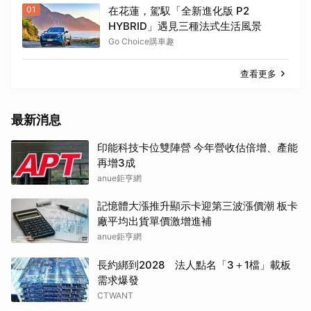
01
在花蓮，駕馭「全新進化版 P2
HYBRID」遇見三種法式生活風景
Go Choice購車趣
查看更多
最新消息
印能科技卡位雙陣營 今年營收估倍增、產能
再增3成
anue鉅亨網
記憶體大漲推升顯示卡迎第三波漲價潮 板卡
廠平均出貨單價激增進補
anue鉅亨網
長約綁到2028 法人點名「3＋1檔」載板
需求爆發
CTWANT