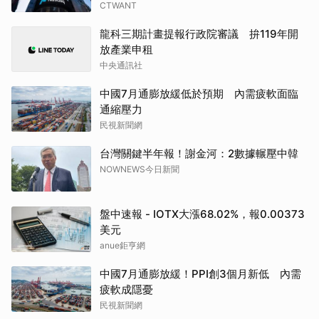
CTWANT
龍科三期計畫提報行政院審議 拚119年開
放產業申租
中央通訊社
中國7月通膨放緩低於預期 內需疲軟面臨
通縮壓力
民視新聞網
台灣關鍵半年報！謝金河：2數據輾壓中韓
NOWNEWS今日新聞
盤中速報 - IOTX大漲68.02%，報0.00373
美元
anue鉅亨網
中國7月通膨放緩！PPI創3個月新低 內需
疲軟成隱憂
民視新聞網