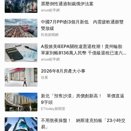
票壓倒性通過制裁俄伊法案
anue鉅亨網
中國7月PPI創3個月新低 內需疲軟通膨雙
雙放緩
民視新聞網
A股掀美IEEPA關稅違憲退稅潮！貴州輪胎
單家到帳8136萬人民幣 千億級退稅已達六
成
anue鉅亨網
2026年8月房產大小事
住展
新北「預售沙漠」房價創新高！ 單價直逼
9字頭
ETtoday新聞雲
不用熬夜操盤！ 納斯達克拍板「23小時交
易」