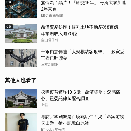
04
攏係為了晶片！「斷交19年」 哥斯大黎加連
2年來台
EBC 東森新聞
05
慈濟資產雄厚！帳列土地不動產破8百億、
年捐贈收入逾70億
自由電子報
06
華爾街驚傳遭「大規模駭客攻擊」 多家受
害者已吐贖金
三立新聞網
其他人也看了
採購疫苗遭詐10.6億 慈濟聲明：深感痛
心、已委託律師配合調查
上報
專訪／李國毅是白曉燕玩伴！揭「命案前幾
天出遊」從小認識白冰冰
ETtoday星光雲