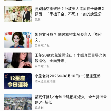
婆媳隔空撕破臉？台玻夫人還原長子離世2
原因 「手機千金」不忍了：如其說還需要
離開嗎？
鏡報
鄭麗文分身？ 國民黨推出AI發言人「鄭小
文」
自由電子報
王菲20歲女兒近照流出！李嫣真面目曝光美
貌進化「全面升級」
自由電子報
小孟老師2026年08月10日(一)星座運勢
清水孟星座塔羅
都更停擺1／老屋重建熱潮熄火 全台拆照量
創6年新低
鏡週刊