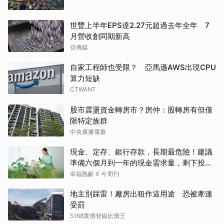
世豐上半年EPS達2.27元超過去年全年 7
月營收創同期新高
信傳媒
自家工程師也受限？ 亞馬遜AWS出現CPU
算力短缺
CTWANT
股市震盪資金轉房市？房仲：股轉房有但僅
限特定族群
中央廣播電臺
現金、定存、銀行存款，長期最危險！建議
準備六個月到一年的現金需求量，剩下投資
這2個
幸福熟齡 X 今周刊
地主別踩雷！廠房出租作這用途 恐被牽連
受罰
5168實價登錄比價王