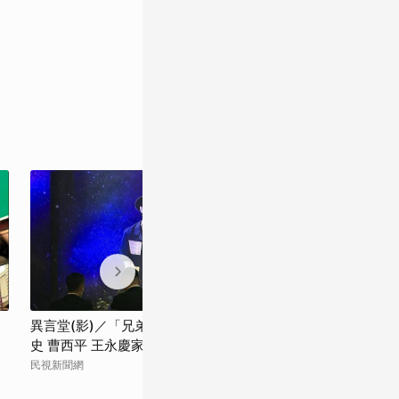
、
異言堂(影)／「兄弟姊妹特留分」走入歷
兄弟姊妹特留分
史 曹西平 王永慶家族都曾受害
囑時代！
民視新聞網
勁報