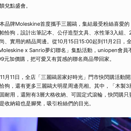
饋兌點盛會。
本品牌Moleskine首度攜手三麗鷗，集結最受粉絲喜愛
帕恰狗，設計出筆記本、公仔造型文具、水性筆3入組、
、實用的精品周邊。從10月15日15:00起到11月2日，全台
Moleskine x Sanrio夢幻聯名」集點活動，uniopen
,699元加價購，把可愛又有質感的聯名商品帶回家。
起到11月11日，全店「三麗鷗居家好時光」門市快閃購活動
恰狗，還有更多三麗鷗大明星周邊亮相。其中，「木製3
固耐用，還附有3層大格收納、可固定式滾輪，快閃購只要
是收納箱也是腳凳，吸引粉絲們的目光。