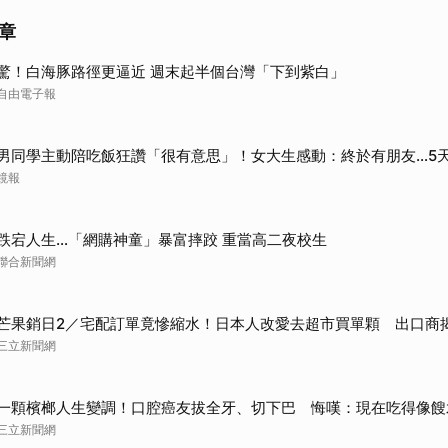
章
驚！白海豚路徑更逼近 週末起半個台灣「下到紫白」
自由電子報
男同學主動陪吃飯狂讚「很有意思」！女大生感動：終於有朋友…5
鏡報
跌宕人生…「網購神童」暴富摔跤 重當高二夜校生
聯合新聞網
芒果銷日2／宅配訂單竟慘縮水！日本人改愛去超市買單顆 出口商
三立新聞網
一顆檳榔人生變調！口腔癌友拔全牙、切下巴 悔嘆：現在吃得像餿
三立新聞網