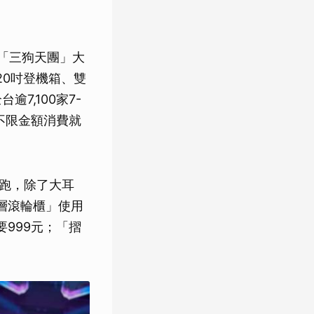
的「三狗天團」大
20吋登機箱、雙
逾7,100家7-
會員不限金額消費就
開跑，除了大耳
層滾輪櫃」使用
999元；「摺