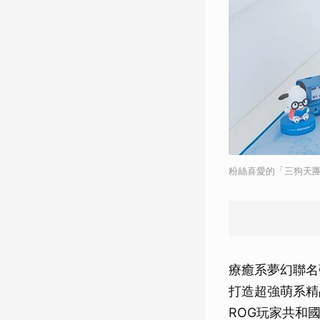
粉絲喜愛的「三狗天團」
療癒系夢幻聯名強
打造超強萌系精
ROG玩家共和國