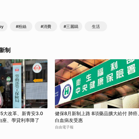
py
#粉絲
#消費
#三麗鷗
生活
新制
5大改革、新青安3.0
健保8月新制上路 8項藥品擴大給付 肺癌
由座、學貸利率降了
白血病友受惠
自由電子報