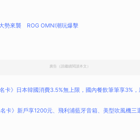
取消
團大勢來襲 ROG OMNI潮玩爆擊
廣告（請繼續閱讀本文）
名卡》日本韓國消費3.5%無上限，國內餐飲筆筆享3%，
da聯名卡》新戶享1200元、飛利浦藍牙音箱、美型吹風機三