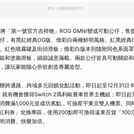
廣告（請繼續閱讀本文）
將「第一號官方吉祥物」ROG OMNI變成可動公仔，售價1
公仔，有黑紅經典OG版、煥彩白兩種鮮明風格。紅黑經典
、紅色噴霧罐及街頭滑板；煥彩白版本則隨附同色系面罩、迷你
箱和塗鴉滑板，細節誠意滿載。兩款公仔皆具可動關節和
，讓玩家能隨心所欲創造專屬造型。
則舉辦跨通路、跨域多元回饋兌點活動，即日起至12月31日卡
就有機會獲得Switch 2瑪利歐賽車世界主機組；即日起至
費滿1,000元並成功累點，可抽星宇東京雙人機票。同時在
「紅利券」兌換專區，使用200點即可換得遠東百貨「100
明消費、快樂加倍。