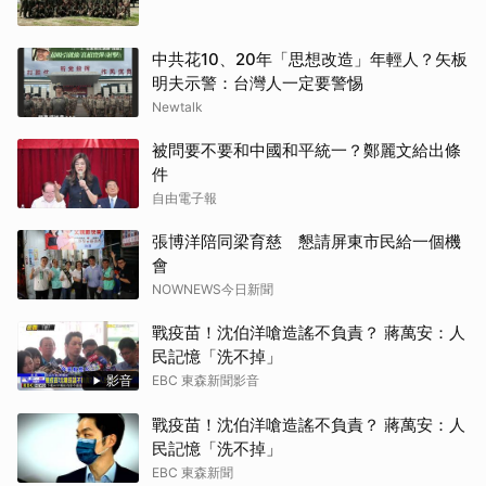
中共花10、20年「思想改造」年輕人？矢板
明夫示警：台灣人一定要警惕
Newtalk
被問要不要和中國和平統一？鄭麗文給出條
件
自由電子報
張博洋陪同梁育慈 懇請屏東市民給一個機
會
NOWNEWS今日新聞
戰疫苗！沈伯洋嗆造謠不負責？ 蔣萬安：人
民記憶「洗不掉」
影音
EBC 東森新聞影音
戰疫苗！沈伯洋嗆造謠不負責？ 蔣萬安：人
民記憶「洗不掉」
EBC 東森新聞