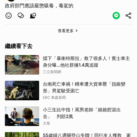
政府部門應該嚴懲吸毒，毒駕的
查看更多
繼續看下去
擋下「暴衝特斯拉」救了很多人！賓士車主
身分曝…他社群擁1.4萬追蹤
三立新聞網
台南死亡車禍！轎車遭大貨車壓「扭曲變
形」男駕駛受困亡
EBC 東森新聞
小三生比中指！罵男老師「娘娘腔滾出
去」 判賠2萬
太報
55歲婦八通關登山失聯！同行友人獲救 家