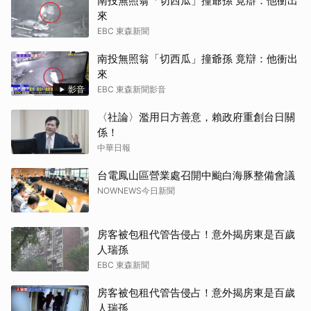
南投無照翁「切西瓜」撞爺孫 竟辯：他衝出
來
EBC 東森新聞
南投無照翁「切西瓜」撞爺孫 竟辯：他衝出
來
影音
EBC 東森新聞影音
〈社論〉濫用日方善意，賴政府重創台日關
係！
中華日報
台電鳳山區營業處召開中颱白海豚整備會議
NOWNEWS今日新聞
房客被包租代管告侵占！意外揭房東是百歲
人瑞孫
EBC 東森新聞
房客被包租代管告侵占！意外揭房東是百歲
人瑞孫