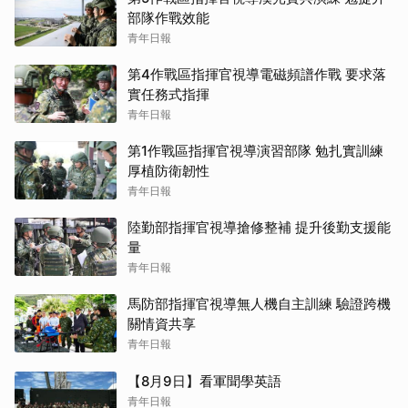
部隊作戰效能
青年日報
第4作戰區指揮官視導電磁頻譜作戰 要求落
實任務式指揮
青年日報
第1作戰區指揮官視導演習部隊 勉扎實訓練
厚植防衛韌性
青年日報
陸勤部指揮官視導搶修整補 提升後勤支援能
量
青年日報
馬防部指揮官視導無人機自主訓練 驗證跨機
關情資共享
青年日報
【8月9日】看軍聞學英語
青年日報