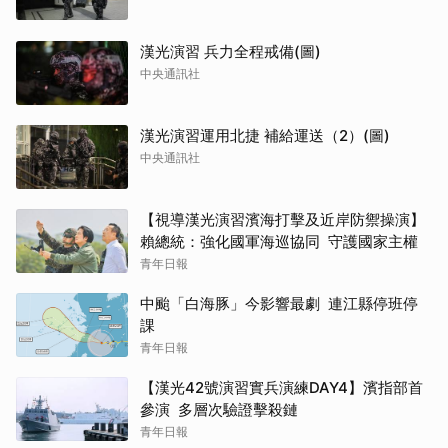
漢光演習 兵力全程戒備(圖)
中央通訊社
漢光演習運用北捷 補給運送（2）(圖)
中央通訊社
【視導漢光演習濱海打擊及近岸防禦操演】
賴總統：強化國軍海巡協同 守護國家主權
青年日報
中颱「白海豚」今影響最劇 連江縣停班停
課
青年日報
【漢光42號演習實兵演練DAY4】濱指部首
參演 多層次驗證擊殺鏈
青年日報