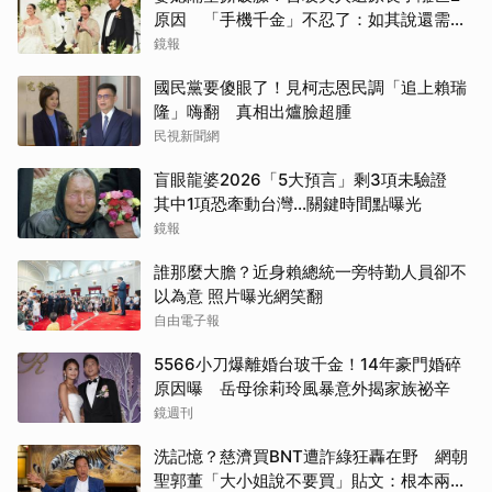
原因 「手機千金」不忍了：如其說還需要
離開嗎？
鏡報
國民黨要傻眼了！見柯志恩民調「追上賴瑞
隆」嗨翻 真相出爐臉超腫
民視新聞網
盲眼龍婆2026「5大預言」剩3項未驗證
其中1項恐牽動台灣...關鍵時間點曝光
鏡報
誰那麼大膽？近身賴總統一旁特勤人員卻不
以為意 照片曝光網笑翻
自由電子報
5566小刀爆離婚台玻千金！14年豪門婚碎
原因曝 岳母徐莉玲風暴意外揭家族祕辛
鏡週刊
洗記憶？慈濟買BNT遭詐綠狂轟在野 網朝
聖郭董「大小姐說不要買」貼文：根本兩碼