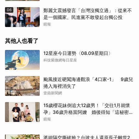
06
鄭麗文震撼發言「台灣沒獨立過」：從來不
是一個國家、民進黨不敢發起台獨公投
鏡報
其他人也看了
12星座今日運勢〈08.09星期日〉
科技紫微網每日星座
颱風接近硬闖海邊觀浪「4口家-1」 9歲兒
捲入海裡消失了
壹蘋新聞網
15歲櫻花妹倒追大12歲男！「交往1月就懷
孕」36歲升格當阿嬤 婚後得知「這秘密」
傻眼了
鏡報
婆媳隔空撕破臉？台玻夫人還原長子離世2