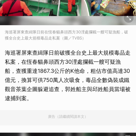
海巡署屏東查緝隊日前在恆春貓鼻頭西方30浬處攔截一艘可疑漁船，破
獲全台史上最大規模毒品走私案（圖／TVBS）
海巡署屏東查緝隊日前破獲全台史上最大規模毒品走
私案，在恆春貓鼻頭西方30浬處攔截一艘可疑漁
船，查獲重達1867.3公斤的K他命，粗估市值高達30
億元，換算可供750萬人次吸食，毒品全數偽裝成鐵
觀音茶葉企圖躲避追查，郭姓船主與邱姓船員當場被
逮捕到案。
廣告（請繼續閱讀本文）