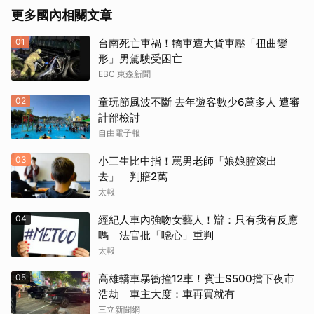
更多國內相關文章
01
台南死亡車禍！轎車遭大貨車壓「扭曲變
形」男駕駛受困亡
EBC 東森新聞
02
童玩節風波不斷 去年遊客數少6萬多人 遭審
計部檢討
自由電子報
03
小三生比中指！罵男老師「娘娘腔滾出
去」 判賠2萬
太報
04
經紀人車內強吻女藝人！辯：只有我有反應
嗎 法官批「噁心」重判
太報
05
高雄轎車暴衝撞12車！賓士S500擋下夜市
浩劫 車主大度：車再買就有
三立新聞網