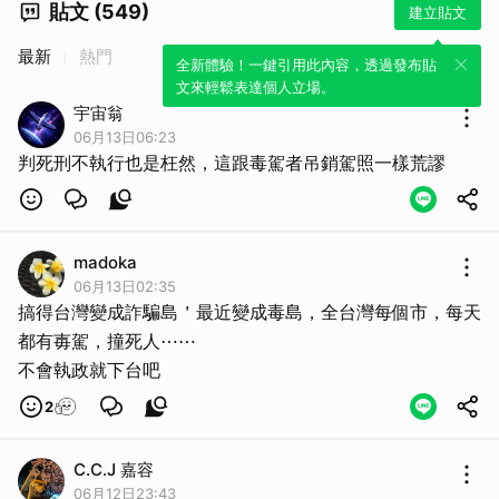
貼文 (549)
建立貼文
最新
熱門
全新體驗！一鍵引用此內容，透過發布貼
文來輕鬆表達個人立場。
宇宙翁
06月13日06:23
判死刑不執行也是枉然，這跟毒駕者吊銷駕照一樣荒謬
取消
madoka
06月13日02:35
搞得台灣變成詐騙島＇最近變成毒島，全台灣每個市，每天
都有毐駕，撞死人⋯⋯
不會執政就下台吧
2
C.C.J 嘉容
06月12日23:43