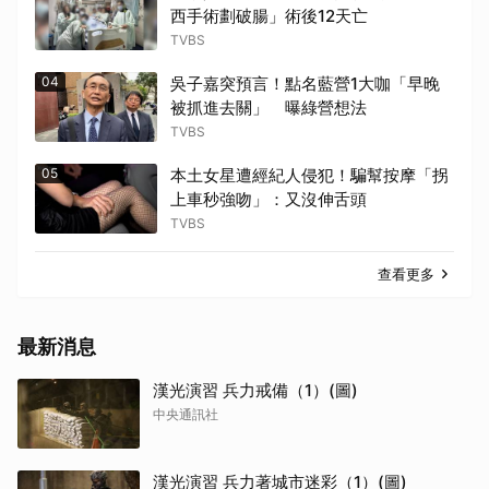
西手術劃破腸」術後12天亡
TVBS
04
吳子嘉突預言！點名藍營1大咖「早晚
被抓進去關」 曝綠營想法
TVBS
05
本土女星遭經紀人侵犯！騙幫按摩「拐
上車秒強吻」：又沒伸舌頭
TVBS
查看更多
最新消息
漢光演習 兵力戒備（1）(圖)
中央通訊社
漢光演習 兵力著城市迷彩（1）(圖)