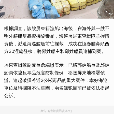
根據調查，該艘屏東籍漁船出海後，在海外與一艘不
明外籍船隻靠攏接駁毒品，海巡署屏東查緝隊掌握情
資後，派遣海巡艦艇前往攔截，成功在恆春貓鼻頭西
方30浬處登檢，將郭姓船主和邱姓船員逮捕到案。
屏東查緝隊副隊長詹端恩表示，已將郭姓船長及邱姓
船員依違反毒品危害防制條例，移送屏東地檢署偵
辦。這起破獲將近2公噸毒品的重大案件，幸好海巡
單位及時攔阻不法集團，兩名嫌犯目前已被依法提起
公訴。
廣告（請繼續閱讀本文）