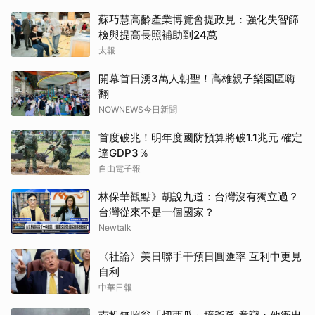
蘇巧慧高齡產業博覽會提政見：強化失智篩
檢與提高長照補助到24萬
太報
開幕首日湧3萬人朝聖！高雄親子樂園區嗨
翻
NOWNEWS今日新聞
首度破兆！明年度國防預算將破1.1兆元 確定
達GDP3％
自由電子報
林保華觀點》胡說九道：台灣沒有獨立過？
台灣從來不是一個國家？
Newtalk
〈社論〉美日聯手干預日圓匯率 互利中更見
自利
中華日報