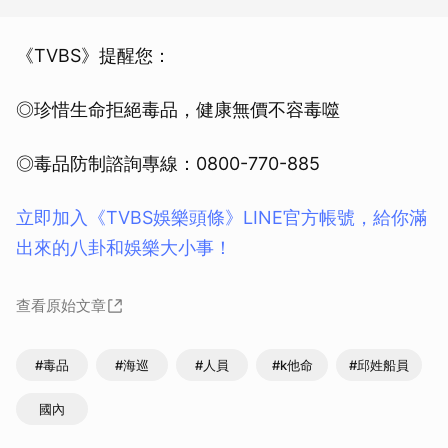
《TVBS》提醒您：
◎珍惜生命拒絕毒品，健康無價不容毒噬
◎毒品防制諮詢專線：0800-770-885
立即加入《TVBS娛樂頭條》LINE官方帳號，給你滿
出來的八卦和娛樂大小事！
查看原始文章
#毒品
#海巡
#人員
#k他命
#邱姓船員
國內