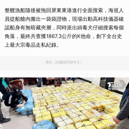
整艘漁船隨後被拖回屏東東港進行全面搜索，海巡人
員從船艙內搬出一袋袋證物，現場出動高科技儀器確
認船身有無暗藏夾層，同時派出緝毒犬仔細搜索每個
角落，最終共查獲1867.3公斤的K他命，創下全台史
上最大宗毒品走私紀錄。
廣告（請繼續閱讀本文）