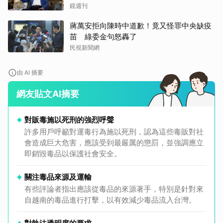
事
鏡週刊
蔣萬安拒向陳時中道歉！竟又怪罪中央缺疫
苗 綠委金句怒轟了
民視新聞網
由 AI 摘要
網友貼文AI摘要
對販毒施以死刑的強烈呼聲
許多用戶呼籲對運毒行為施以死刑，認為這些毒販對社
會造成巨大危害，應該受到最嚴厲的懲罰，並強調應立
即銷毀毒品以保護社會安全。
關注毒品來源及運輸
有些評論者指出應該從毒品的來源著手，特別是針對來
自越南的毒品進行打擊，以有效減少毒品流入台灣。