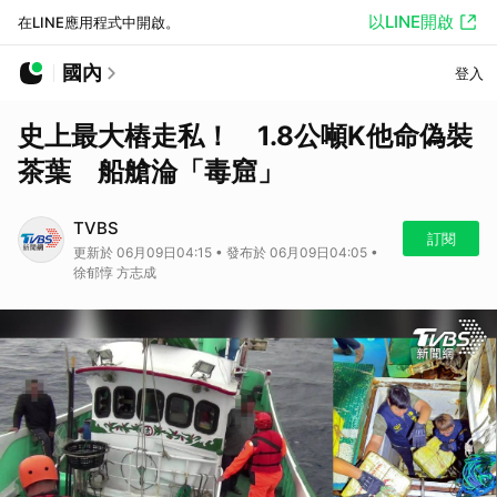
以LINE開啟
在LINE應用程式中開啟。
國內
登入
史上最大樁走私！ 1.8公噸K他命偽裝
茶葉 船艙淪「毒窟」
TVBS
訂閱
更新於 06月09日04:15 • 發布於 06月09日04:05 •
徐郁惇 方志成