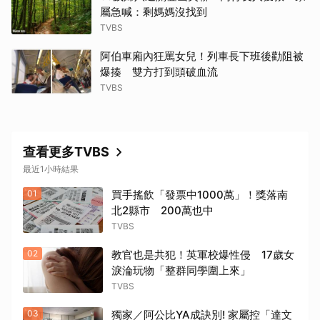
屬急喊：剩媽媽沒找到
TVBS
阿伯車廂內狂罵女兒！列車長下班後勸阻被
爆揍 雙方打到頭破血流
TVBS
查看更多TVBS
最近1小時結果
01
買手搖飲「發票中1000萬」！獎落南
北2縣市 200萬也中
TVBS
02
教官也是共犯！英軍校爆性侵 17歲女
淚淪玩物「整群同學圍上來」
TVBS
03
獨家／阿公比YA成訣別! 家屬控「達文