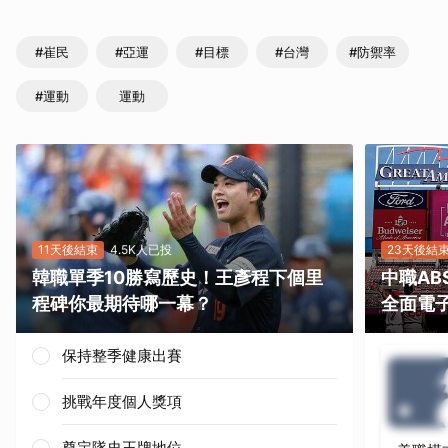
#崔民
#亞運
#目標
#台灣
#防禦率
#運動
運動
11天後結束
4.5K人已投
23天後結
韓職單季10勝寫歷史！王彥程下個里
中職A
程碑你最期待哪一幕？
全面電
保持整季健康出賽
挑戰年度個人獎項
奠定隊史王牌地位