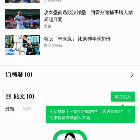
攻本壘衝過頭沒踩壘 阿雷茲遭捕手堵人結
局超展開
太報
新版「林來瘋」 比豪神年薪加倍
自由電子報
轉發 (0)
貼文 (0)
建立貼文
最新
熱門
全新體驗！一鍵引用此內容，透過發布貼
文來輕鬆表達個人立場。