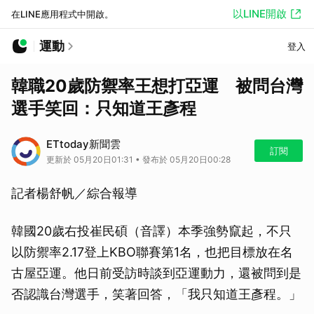
以LINE開啟
在LINE應用程式中開啟。
運動
登入
韓職20歲防禦率王想打亞運 被問台灣
選手笑回：只知道王彥程
ETtoday新聞雲
訂閱
更新於 05月20日01:31 • 發布於 05月20日00:28
記者楊舒帆／綜合報導
韓國20歲右投崔民碩（音譯）本季強勢竄起，不只
以防禦率2.17登上KBO聯賽第1名，也把目標放在名
古屋亞運。他日前受訪時談到亞運動力，還被問到是
否認識台灣選手，笑著回答，「我只知道王彥程。」