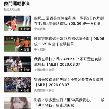
熱門運動影音
最近1天結果
四局上 還得是你陳傑憲 統一隊長2分砲炸裂
在本場比賽先馳得點（08/06 統一 VS 味
全）
影音
中華職棒
陳傑憲開轟燃士氣 猛獅抓傷味全龍｜08/06
統一 VS 味全｜全場精華
影音
中華職棒
我轟全壘打了嗎？Acuña Jr.不可置信表情
成焦點【MLB】2026.08.07
影音
美國職棒大聯盟
雙盜壘製造致勝失誤！小熊延長賽再見奪勝
【MLB】2026.08.07
影音
美國職棒大聯盟
影音／李多慧生日「砸50萬做愛心」！ 載
「滿車物資」親走訪偏鄉