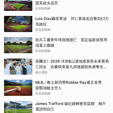
盟英超水晶宮
民視新聞網
Luis Diaz轟世界波 拜仁香港友誼賽2比1力
克維拉
民視新聞網
前兵工廠青年球員撞牆亡 英足協新規禁用
混凝土圍牆
民視新聞網
高爾夫》2026 洋房&山溪地真善美未來賽第
三回合 吉桑晴美後九洞連續抓鳥勇奪生涯
首冠
麗台運動
MLB／教士新同學Robbie Ray週五首秀
迎戰強敵太空人
民視新聞網
James Trafford 破紀錄轉會里茲聯 稱不
需證明自己