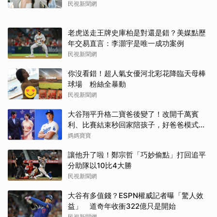
民視新聞網
老虎送走王牌史庫柏是對還是錯？美媒點歷
年交易直言：李灝宇是唯一成功案例
民視新聞網
你沒看錯！超人氣女優河北彩花降臨天母棒
球場 粉絲全暴動
民視新聞網
大谷翔平升格二寶爸後變了！改開千萬賓
利、比賽結束秒回家陪孩子，好爸爸模式全
開
媽媽寶寶
讓他升了啦！鄭宗哲「巧妙偷點」打回追平
分助隊以10比4大勝
民視新聞網
大谷有多值錢？ESPN權威記者曝「驚人效
益」 道奇年收衝322億只是開始
民視新聞網