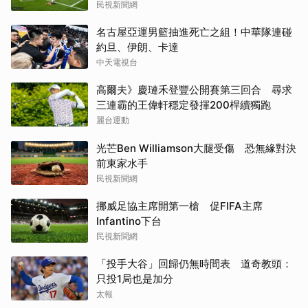
民視新聞網
名古屋亞運男籃抽進死亡之組！中華隊連碰
約旦、伊朗、卡達
中天電視台
高爾夫》慶璉禾登豐公開賽第三回合 尋求
三連霸的王偉軒穩定發揮200桿續獨跑
麗台運動
光芒Ben Williamson大腿受傷 恐無緣對決
前東家水手
民視新聞網
挪威足協主席開第一槍 促FIFA主席
Infantino下台
民視新聞網
「投手大谷」回歸仍無時間表 道奇教頭：
只投1局也是加分
太報