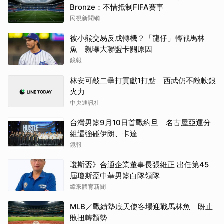
Bronze：不惜抵制FIFA賽事
民視新聞網
被小熊交易反成轉機？「龍仔」轉戰馬林
魚 親曝大聯盟卡關原因
鏡報
林安可敲二壘打貢獻1打點 西武仍不敵軟銀
火力
中央通訊社
台灣男籃9月10日首戰約旦 名古屋亞運分
組還強碰伊朗、卡達
鏡報
瓊斯盃》合通企業董事長張維正 出任第45
屆瓊斯盃中華男籃白隊領隊
緯來體育新聞
MLB／戰績墊底天使客場迎戰馬林魚 盼止
敗扭轉頹勢