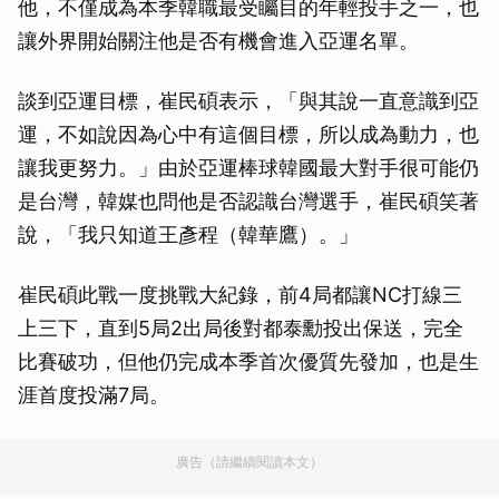
他，不僅成為本季韓職最受矚目的年輕投手之一，也
讓外界開始關注他是否有機會進入亞運名單。
談到亞運目標，崔民碩表示，「與其說一直意識到亞
運，不如說因為心中有這個目標，所以成為動力，也
讓我更努力。」由於亞運棒球韓國最大對手很可能仍
是台灣，韓媒也問他是否認識台灣選手，崔民碩笑著
說，「我只知道王彥程（韓華鷹）。」
崔民碩此戰一度挑戰大紀錄，前4局都讓NC打線三
上三下，直到5局2出局後對都泰勳投出保送，完全
比賽破功，但他仍完成本季首次優質先發加，也是生
涯首度投滿7局。
廣告（請繼續閱讀本文）