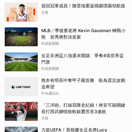
迎回冠軍成員！陳昱瑞重返桃園璞園領航猿
太報
MLB／季後賽老將 Kevin Gausman 轉戰小
熊 首秀將對決皇家
民視新聞網
女足非洲盃八強週末開踢 爭奪4張世界盃
門票
民視新聞網
熊本有明高中奪甲子園首勝 盼為震災故鄉
送希望
中央通訊社
「三洋砲」打線寫隊史紀錄！林安可敲關鍵
長打西武獅惜敗軟銀鷹苦吞3連敗
太報
力挺UEFA！英格蘭女足名將Lucy