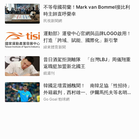
不等母國荷蘭！Mark van Bommel接比利
時主帥直呼榮幸
民視新聞網
運動部》運發中心官網與品牌LOGO啟用！
打造「跨域、賦能、國際化」新引擎
緯來體育新聞
昔日酒駕拒測離隊 「台灣LBJ」周儀翔重
返職籃加盟新北國王
鏡週刊
韓國足壇震撼醜聞！ 南韓足協「性招待」
外籍裁判，西村雄一、伊爾馬托夫等名哨捲
入爭議
Go Goal 勁球網