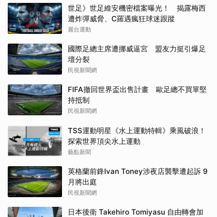
世足》世足維安機密檔案曝光！ 揭露梅西
遭炸彈威脅、C羅遇瘋狂球迷跟蹤
麗台運動
國際足總主席遭挪威逼宮 盟友力挺引爆足
壇分裂
民視新聞網
FIFA撤回世界盃出售計畫 歐足總不買單堅
持抵制
民視新聞網
TSS運動明星《水上運動特輯》乘風破浪！
探索世界頂尖水上運動
藝點新聞
英格蘭前鋒Ivan Toney涉夜店襲擊遭起訴 9
月將出庭
民視新聞網
日本後衛 Takehiro Tomiyasu 自由轉會加