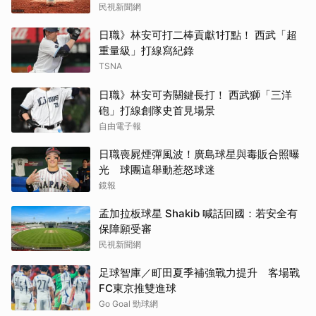
民視新聞網
日職》林安可打二棒貢獻1打點！ 西武「超
重量級」打線寫紀錄
TSNA
日職》林安可夯關鍵長打！ 西武獅「三洋
砲」打線創隊史首見場景
自由電子報
日職喪屍煙彈風波！廣島球星與毒販合照曝
光 球團這舉動惹怒球迷
鏡報
孟加拉板球星 Shakib 喊話回國：若安全有
保障願受審
民視新聞網
足球智庫／町田夏季補強戰力提升 客場戰
FC東京推雙進球
Go Goal 勁球網