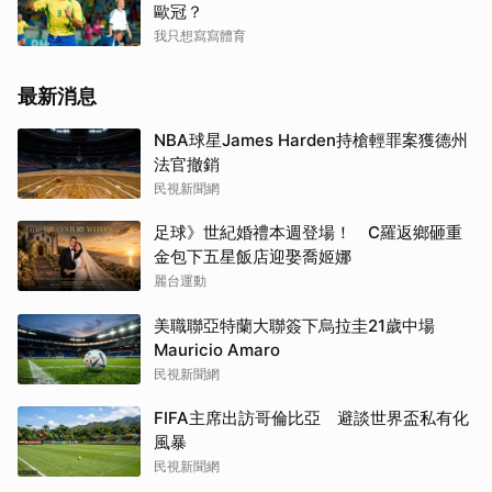
歐冠？
我只想寫寫體育
最新消息
NBA球星James Harden持槍輕罪案獲德州
法官撤銷
民視新聞網
足球》世紀婚禮本週登場！ C羅返鄉砸重
金包下五星飯店迎娶喬姬娜
麗台運動
美職聯亞特蘭大聯簽下烏拉圭21歲中場
Mauricio Amaro
民視新聞網
FIFA主席出訪哥倫比亞 避談世界盃私有化
風暴
民視新聞網