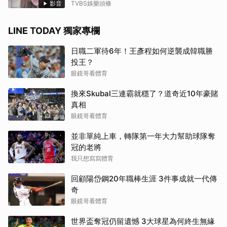
影音
TVBS娛樂頭條
LINE TODAY 獨家專欄
日職二軍待6年！王彥程如何逆襲成韓職勝
投王？
眼鏡哥看體育
換來Skubal三連霸就穩了？道奇近10年豪賭
真相
眼鏡哥看體育
並非單純上車，轉隊第一年大力幫助球隊奪
冠的老將
我只想寫寫體育
回顧陽岱鋼20年職棒生涯 3件事成就一代傳
奇
眼鏡哥看體育
世界盃奪冠仍留遺憾 3大球星為何終生無緣