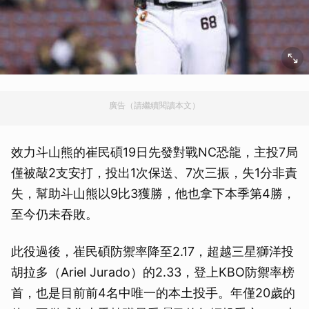
廣告（請繼續閱讀本文）
效力斗山熊的崔民碩19日先發對戰NC恐龍，主投7局
僅被敲2支安打，投出1次保送、7次三振，失1分非責
失，幫助斗山熊以9比3獲勝，他也拿下本季第4勝，
至今仍未吞敗。
此役過後，崔民碩防禦率降至2.17，超越三星獅洋投
胡拉多（Ariel Jurado）的2.33，登上KBO防禦率榜
首，也是目前前4名中唯一的本土投手。年僅20歲的