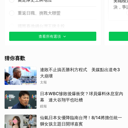
美職模
決，爭
重返日職、挑戰大聯盟
國際賽擔綱台灣王牌主投
查看所有選項
其他（歡迎貼文分享）
猜你喜歡
連敗不止搞丟勝利方程式 美媒點出道奇3
大崩壞
太報
日本WBC慘敗後爆衝突？球員爆料休息室內
幕 連大谷翔平也吐槽
鏡報
仙氣日本女優降臨南台灣！8/14將擔任統一
獅女孩主題日開球嘉賓