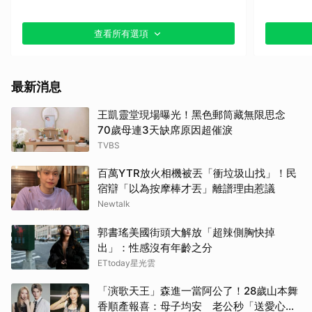
查看所有選項
最新消息
王凱靈堂現場曝光！黑色郵筒藏無限思念
70歲母連3天缺席原因超催淚
TVBS
百萬YTR放火相機被丟「衝垃圾山找」！民
宿辯「以為按摩棒才丟」離譜理由惹議
Newtalk
郭書瑤美國街頭大解放「超辣側胸快掉
出」：性感沒有年齡之分
ETtoday星光雲
「演歌天王」森進一當阿公了！28歲山本舞
香順產報喜：母子均安 老公秒「送愛心」