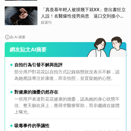
「真羨慕年輕人被摸幾下就XX」曾出書狂立
人設！名醫爆性侵男病患 逼口交到接小孩
鬧鐘響才停
鏡週刊
由 AI 摘要
網友貼文AI摘要
自拍行為引發不解與批評
部分用戶對花花以自拍方式記錄病態狀況表示不解，認
為她應該專注於康復，而非拍照，並質疑她的心態。
對健康的擔憂仍然存在
一些用戶表達對花花健康的擔憂，認為她的身心狀態不
佳、整天躺在床上，應尋求醫療幫助，而非繼續在媒體
上曝光。
吸毒事件的爭議性