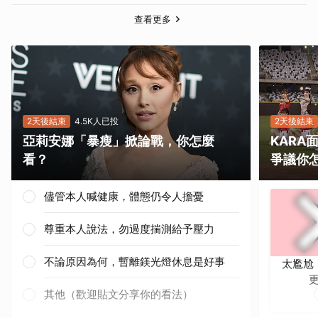
查看更多
2天後結束
4.5K人已投
2天後結束
亞莉安娜「暴瘦」掀論戰，你怎麼
KAR
看？
爭議你
儘管本人喊健康，體態仍令人擔憂
尊重本人說法，勿過度揣測給予壓力
不論原因為何，暫離鎂光燈休息是好事
太尷尬
其他（歡迎貼文分享你的看法）