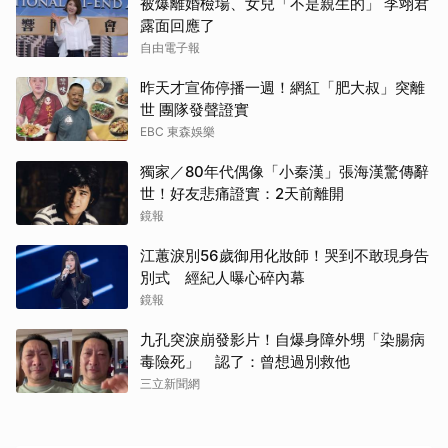
被爆離婚檢場、女兒「不是親生的」 李翊君
露面回應了
自由電子報
昨天才宣佈停播一週！網紅「肥大叔」突離
世 團隊發聲證實
EBC 東森娛樂
獨家／80年代偶像「小秦漢」張海漢驚傳辭
世！好友悲痛證實：2天前離開
鏡報
江蕙淚別56歲御用化妝師！哭到不敢現身告
別式 經紀人曝心碎內幕
鏡報
九孔突淚崩發影片！自爆身障外甥「染腸病
毒險死」 認了：曾想過別救他
三立新聞網