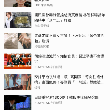
EBC 東森娛樂
國民黨曾轟綠營擋慈濟買疫苗 林智群曝當年
陳時中「這句話」打臉
自由電子報
電商老闆不倫女主管！正宮翻出「超色道具
包」崩潰
民視新聞網
胡錦濤遭滅門？知情官員：習近平應不會謀
害
NOWNEWS今日新聞
辣妹穿透視裝逛古蹟…高開衩「臀肉往裙外
擠」畫面瘋傳！導覽員「一句話」勸離被狂
讚
鏡報
日經重挫逾1300點！韓股更慘觸發熔斷
NOWNEWS今日新聞