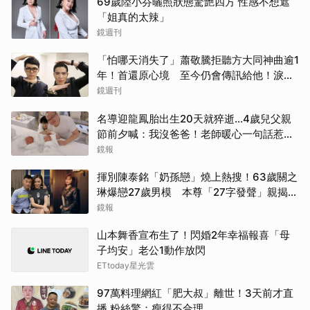
69歲陸小芬曬照狀態驚艷四方 性感不想遮
「姐真的太辣」
鏡週刊
「怕哪天消失了」蕭敬騰拒聽方大同神曲逾1
年！首還原心境 至今仍會傳訊給他！淚曝
備份所有語音
鏡週刊
名導迎龍鳳胎出生20天就猝逝...4歲兒父親
節前夕喊：我沒爸爸！老師暖心一句話惹哭
遺孀
鏡報
揮別陳泰銘「奶孫戀」燒上熱搜！63歲關之
琳爆戀27歲男模 本尊「27字發聲」親揭真
相
鏡報
山本舞香宣布生了！閃婚2年幸福報喜「母
子均安」老公1動作放閃
ETtoday星光雲
97萬料理網紅「肥大叔」離世！3天前才直
播 粉絲驚：瘦得不合理