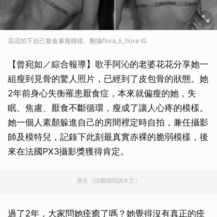
花花拍下自己厭食暴瘦模樣。翻攝flora_li_flora IG
【曾宛如／綜合報導】歌手阿沁的老婆花花分享她一
組瘦到見骨的驚人照片，已經到了皮包骨的狀態。她
2年前身心失衡罹患厭食症，本來就偏瘦的她，失
眠、焦慮、厭食不斷循環，瘦成了讓人心疼的模樣。
她一個人素顏躲進自己的房間裡定時自拍，兼任攝影
師及模特兒，記錄下此刻最真實赤裸的脆弱模樣，後
來在法國PX3攝影獎獲得肯定。
廣告（請繼續閱讀本文）
過了2年，大家問她痊癒了嗎？她覺得沒有真正的痊