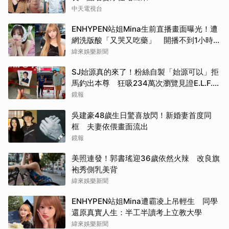
中天電視台
ENHYPEN站姐Mina生前直播畫面曝光！遭
網洗版酸「又哭又吃藥」 開播不到1小時自
縊
緯來娛樂新聞
SJ始源真的來了！粉絲自製「始源可以」拒
馬釣出本尊 狂吸234萬次瀏覽見證E.L.F.追
星成功
鏡報
吳建豪48歲生日驚喜放閃！新婚妻首度同
框 夫妻依偎畫面流出
鏡報
美照連發！郭書瑤迎36歲依然火辣 改良旗
袍秀側乳美背
緯來娛樂新聞
ENHYPEN站姐Mina遭霸凌上吊輕生 同學
還原真實人生：半工半讀考上立教大學
緯來娛樂新聞