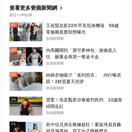
查看更多壹蘋新聞網
最近1小時結果
01
王祖賢息影22年罕見現身機場 59歲
零修圖真實狀態曝光
壹蘋新聞網
02
內馬爾開到「寶可夢神包」後徹底入
坑 砸重金再買一整桌卡盒
壹蘋新聞網
03
純棉衣物吸汗「臭到想丟」 內行曝原
因！2材質夏天別穿
壹蘋新聞網
04
震驚！埃及豔星涉毒被判死刑 32歲靠
緋聞走紅
壹蘋新聞網
05
前中信兄弟女教練超狂！重返球員首轟
就是滿貫砲 寫下女子職棒歷史