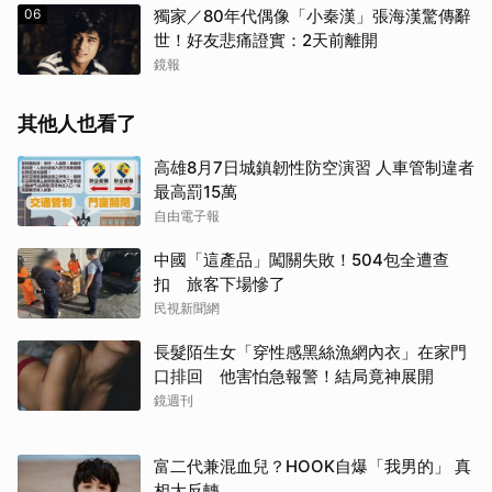
06
獨家／80年代偶像「小秦漢」張海漢驚傳辭
世！好友悲痛證實：2天前離開
鏡報
其他人也看了
高雄8月7日城鎮韌性防空演習 人車管制違者
最高罰15萬
自由電子報
中國「這產品」闖關失敗！504包全遭查
扣 旅客下場慘了
民視新聞網
長髮陌生女「穿性感黑絲漁網內衣」在家門
口排回 他害怕急報警！結局竟神展開
鏡週刊
富二代兼混血兒？HOOK自爆「我男的」 真
相大反轉