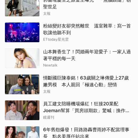
聖世足
太報
粉絲變好友卻突然離世 溫室雜草：寫一首
歌讓他聽不到
ETtoday星光雲
山本舞香生了！閃婚兩年迎愛子：一家人過
著平穩的每一天
Newtalk
情斷國巨陳泰銘！63歲關之琳傳愛上27歲
嫩男模 本人親回「極速心動」戀情
太報
員工建文陪睡機場爆紅！狂接20業配
Joeman幫算「買房頭期款」驚喊：換作我
也想離職
鏡週刊
6年舊怨爆發！田路路轟曹雨婷不配當理事
長 點名姜厚任站出來