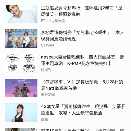
王凱追思會今起舉行 遺照選用2年前「溫
暖微笑」舊照惹鼻酸
ETtoday星光雲
李翊君遭傳婚變「女兒非老公親生」 本人
現身回應婚姻現況
CTWANT
aespa大巨蛋開唱倒數 四大鏡面裝置、捷
運主題車廂、K-POP紀念章快去打卡
鏡週刊
《俠盜獵車手VI》加長版預覽 8月28日凌
晨Netflix獨家首播
華視新聞
42歲女星「賣蔥抓餅維生」現況曝！父罹肝
癌過世 淚喊：人生最堅強後盾
鏡報
郭書瑤慶生之旅金主曝光 「無腦跟隨」朝