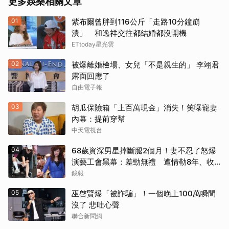
更多娛樂相關文章
01
紫布爾曾胖到116公斤「走路10分鐘崩
潰」 和逸祥交往都結婚都沒開機
ETtoday星光雲
02
被爆離婚檢場、女兒「不是親生的」 李翊君
露面回應了
自由電子報
03
胡瓜保險箱「上百萬現金」消失！笑曝寵妻
內幕：提前穿幫
中天電視台
04
68歲資深男星摔斷腿2個月！妻不忍了怒爆
演藝工會黑幕：差勁無禮 遭情勒8年、收
二手探病禮
鏡報
05
巫啓賢爆「被詐騙」！一個晚上100萬瞬間
沒了 悲吐心聲
聯合新聞網