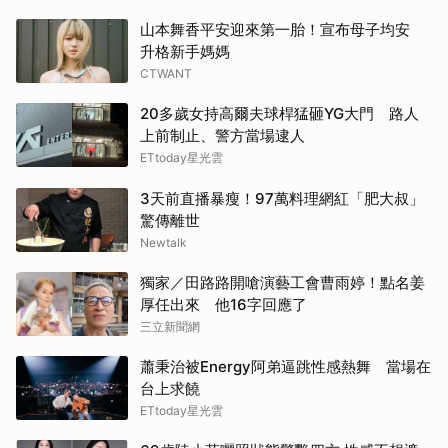
山本舞香平安迎來第一胎！宣布母子均安
升格新手媽媽
CTWANT
20多歲女持高爾夫球桿猛砸YG大門 路人
上前制止、警方當場逮人
ETtoday星光雲
3天前直播暴瘦！97萬料理網紅「肥大叔」
驚傳離世
Newtalk
獨家／田路路開嗆演藝工會曹雨婷！點名姜
厚任出來 他16字回應了
三立新聞網
蕭秉治被Energy阿弟逼跳性感熱舞 當場在
台上求饒
ETtoday星光雲