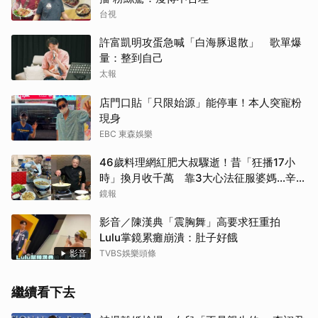
台視
許富凱明攻蛋急喊「白海豚退散」 歌單爆
量：整到自己
太報
店門口貼「只限始源」能停車！本人突寵粉
現身
EBC 東森娛樂
46歲料理網紅肥大叔驟逝！昔「狂播17小
時」換月收千萬 靠3大心法征服婆媽…辛酸
內幕曝
鏡報
影音／陳漢典「震胸舞」高要求狂重拍
Lulu掌鏡累癱崩潰：肚子好餓
影音
TVBS娛樂頭條
繼續看下去