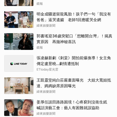
閃炸
鏡報
明金成驟逝留龍鳳胎！孩子們一句「我沒有
爸爸」逼哭遺孀 老師1回應暖哭全網
緯來娛樂新聞
郭書瑤迎36歲突鬆口「想離開台灣」！揭真
實原因 再拋神秘喜訊
鏡報
張凌赫新劇《刺棠》開拍前爆換導！女主角
傳定盧昱曉…劇情遭抵制
ETtoday星光雲
王凱靈堂純白莊嚴畫面曝光 大姐大寬姐抵
達、媽媽缺席原因曝光
緯來娛樂新聞
姜厚任談田路路困境！心疼窮到沒衛生紙
喊話演藝工會：藝人有困難就該協助
緯來娛樂新聞