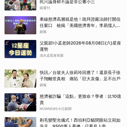
民只論身材不論是非公審小三
鏡週刊
牽線慈濟高層就是他！跪拜證嚴法師打開信
任窗口 檢揭「美國慈濟青年」李易儒人脈
網絡
鏡報
父親節!小孟老師2026年08月08日(六)星座
運勢
清水孟星座塔羅
快訊／台玻夫人徐莉玲回應了！還原長子徐
子翔離世真相 痛陷「巨大哀傷」足不出戶
鏡報
慈濟被詐騙「這點」更致命？學者：比10億
貴
NOWNEWS今日新聞
剃毛變聖光儀式！西伯利亞貓閉眼站立宛如
升天 9500萬人看傻：已看見上帝