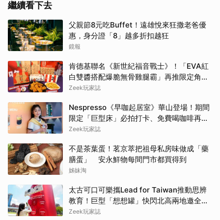
繼續看下去
父親節8元吃Buffet！遠雄悅來狂撒老爸優
惠，身分證「8」越多折扣越狂
鏡報
肯德基聯名《新世紀福音戰士》！「EVA紅
白雙醬搭配爆脆無骨雞腿霸」再推限定角色
卡、周邊必搶收
Zeek玩家誌
Nespresso《早咖起居室》華山登場！期間
限定「巨型床」必拍打卡、免費喝咖啡再拿
好禮
Zeek玩家誌
不是茶葉蛋！茗京萃把祖母私房味做成「藥
膳蛋」 安永鮮物每間門市都買得到
姊妹淘
太古可口可樂攜Lead for Taiwan推動思辨
教育！巨型「想想罐」快閃北高兩地邀全民
挑戰「打破慣性」
Zeek玩家誌