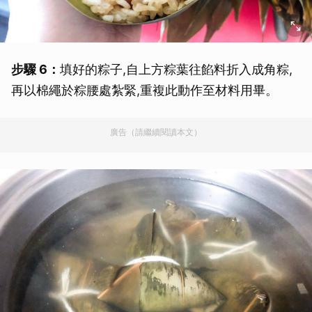
步驟 6：
填好的粽子,自上方粽葉往餡料折入成角粽,
再以棉繩於粽腰處紮緊,重複此動作至材料用畢。
廣告（請繼續閱讀本文）