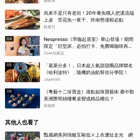
姊妹淘
03
烏來不是只有老街！20年養魚職人把溪流端
上桌 苦花魚一夜干、炸南勢溪蝦必點
鏡週刊
04
Nespresso《早咖起居室》華山登場！期間
限定「巨型床」必拍打卡、免費喝咖啡再拿
好禮
Zeek玩家誌
05
「葛萊分多！」日本超人氣甜甜圈品牌聯名
《哈利波特》，隨機奶油餡幫你分學院！
Japaholic
06
《粵藝十二珍寶盒》港點如珠寶藝術 臺中勤
美洲際明娟樓餐桌變成精品櫃位？
旅遊經
其他人也看了
豔麗網美與情敵互毆低Ｖ上衣遭扯走光 網