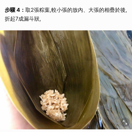
步驟 4：
取2張粽葉,較小張的放內、大張的相疊於後,
折起7成漏斗狀,