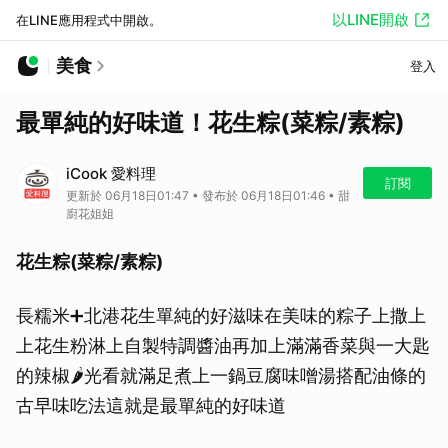
以LINE開啟
在LINE應用程式中開啟。
美食
登入
最單純的好味道！花生粽(菜粽/素粽)
iCook 愛料理
訂閱
更新於 06月18日01:47 • 發布於 06月18日01:46 • 甜
廚花姐姐
花生粽(菜粽/素粽)
長糯米➕北港花生單純的好滋味在美味的粽子上撒上
上花生粉淋上自製特調醬油再加上滿滿香菜與一大匙
的辣椒🌶️光看就滿足煮上一鍋豆腐味噌湯搭配油條的
古早味吃法這就是最單純的好味道