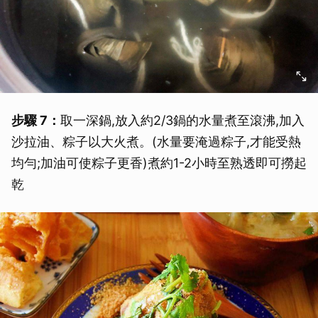
步驟 7：
取一深鍋,放入約2/3鍋的水量煮至滾沸,加入
沙拉油、粽子以大火煮。(水量要淹過粽子,才能受熱
均勻;加油可使粽子更香)煮約1-2小時至熟透即可撈起
乾