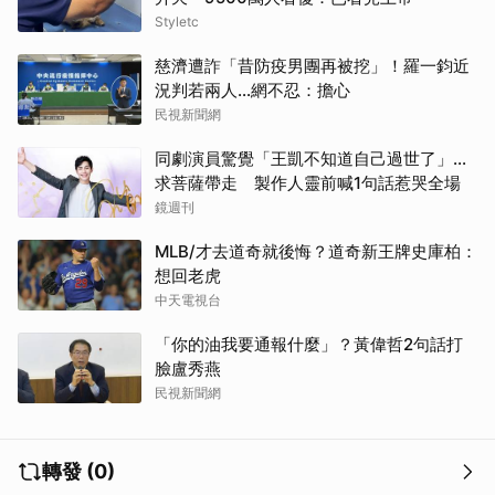
Styletc
慈濟遭詐「昔防疫男團再被挖」！羅一鈞近
況判若兩人…網不忍：擔心
民視新聞網
同劇演員驚覺「王凱不知道自己過世了」...
求菩薩帶走 製作人靈前喊1句話惹哭全場
鏡週刊
MLB/才去道奇就後悔？道奇新王牌史庫柏：
想回老虎
中天電視台
「你的油我要通報什麼」？黃偉哲2句話打
臉盧秀燕
民視新聞網
轉發 (0)