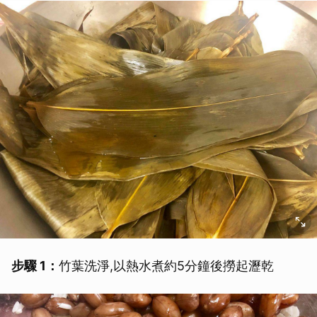
步驟 1：
竹葉洗淨,以熱水煮約5分鐘後撈起瀝乾