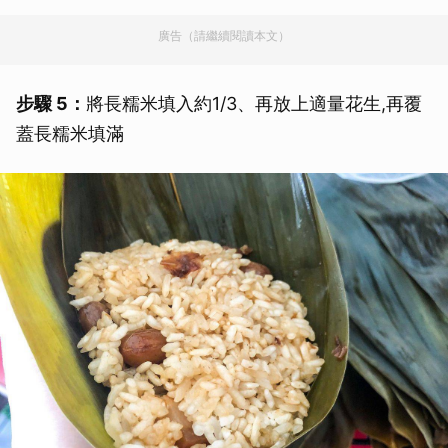
廣告（請繼續閱讀本文）
步驟 5：
將長糯米填入約1/3、再放上適量花生,再覆
蓋長糯米填滿