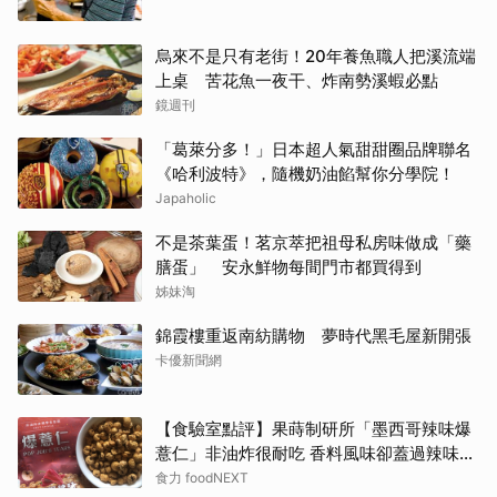
烏來不是只有老街！20年養魚職人把溪流端
上桌 苦花魚一夜干、炸南勢溪蝦必點
鏡週刊
「葛萊分多！」日本超人氣甜甜圈品牌聯名
《哈利波特》，隨機奶油餡幫你分學院！
Japaholic
不是茶葉蛋！茗京萃把祖母私房味做成「藥
膳蛋」 安永鮮物每間門市都買得到
姊妹淘
錦霞樓重返南紡購物 夢時代黑毛屋新開張
卡優新聞網
【食驗室點評】果蒔制研所「墨西哥辣味爆
薏仁」非油炸很耐吃 香料風味卻蓋過辣味特
色
食力 foodNEXT