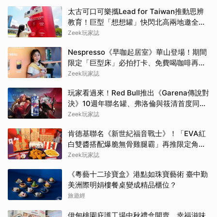
太古可口可樂攜Lead for Taiwan推動思辨
教育！巨型「想想罐」快閃北高兩地邀全民
挑戰「打破慣性」
Zeek玩家誌
Nespresso《早咖起居室》華山登場！期間
限定「巨型床」必拍打卡、免費喝咖啡再拿
好禮
Zeek玩家誌
玩家看過來！Red Bull推出《Garena傳說對
決》10週年聯名罐、弗洛倫與筱清首度同框
必收藏
Zeek玩家誌
肯德基聯名《新世紀福音戰士》！「EVA紅
白雙醬搭配爆脆無骨雞腿霸」再推限定角色
卡、周邊必搶收
Zeek玩家誌
《粵藝十二珍寶盒》港點如珠寶藝術 臺中勤
美洲際明娟樓餐桌變成精品櫃位？
旅遊經
伊甸桃園庇護工場中秋禮盒開賣 幸福滋味