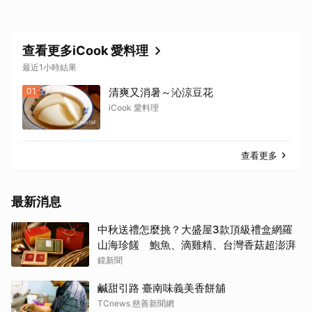
查看更多iCook 愛料理
最近1小時結果
01
清爽又消暑～沁涼豆花
iCook 愛料理
查看更多
最新消息
中秋送禮怎麼挑？大盛屋3款頂級禮盒網羅
山海珍饈 鮑魚、滴雞精、台灣香菇超澎湃
鏡新聞
鹹甜引路 臺南味義美香餅舖
TCnews 慈善新聞網