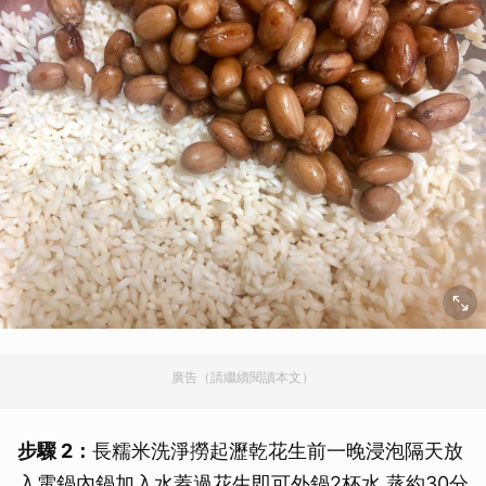
廣告（請繼續閱讀本文）
步驟 2：
長糯米洗淨撈起瀝乾花生前一晚浸泡隔天放
入電鍋內鍋加入水蓋過花生即可外鍋2杯水,蒸約30分