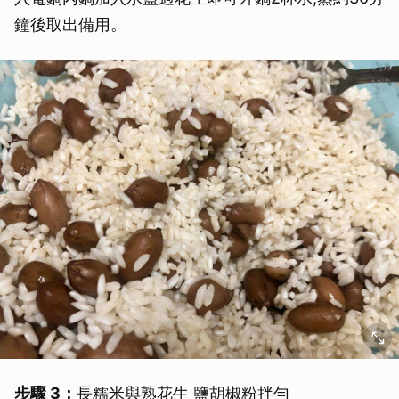
鐘後取出備用。
步驟 3：
長糯米與熟花生 鹽胡椒粉拌勻