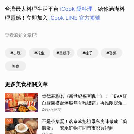
台灣最大料理生活平台
iCook 愛料理
，給你滿滿料
理靈感！立即加入
iCook LINE 官方帳號
查看原始文章
#步驟
#花生
#長糯米
#粽子
#香菜
美食
更多美食相關文章
01
肯德基聯名《新世紀福音戰士》！「EVA紅
白雙醬搭配爆脆無骨雞腿霸」再推限定角色
卡、周邊必搶收
Zeek玩家誌
02
不是茶葉蛋！茗京萃把祖母私房味做成「藥
膳蛋」 安永鮮物每間門市都買得到