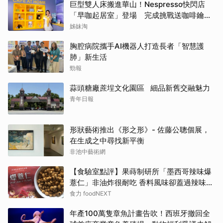
巨型雙人床搬進華山！Nespresso快閃店
「早咖起居室」登場 完成挑戰送咖啡鑰匙
圈
姊妹淘
胸腔病院攜手AI機器人打造長者「智慧護
肺」新生活
勁報
蒜頭糖廠蔗埕文化園區 細品新舊交融魅力
青年日報
形狀藝術推出《形之形》- 佐藤公聰個展，
在生成之中尋找新平衡
非池中藝術網
【食驗室點評】果蒔制研所「墨西哥辣味爆
薏仁」非油炸很耐吃 香料風味卻蓋過辣味特
色
食力 foodNEXT
年產100萬隻章魚計畫告吹！西班牙撤回全