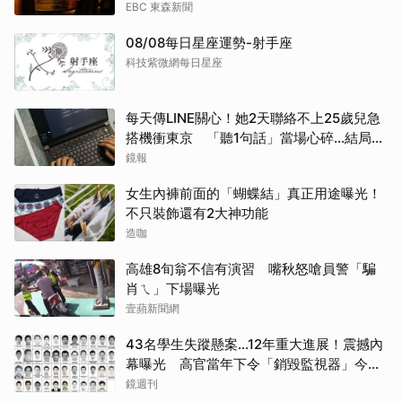
EBC 東森新聞
08/08每日星座運勢-射手座
科技紫微網每日星座
每天傳LINE關心！她2天聯絡不上25歲兒急
搭機衝東京 「聽1句話」當場心碎...結局看
哭網
鏡報
女生內褲前面的「蝴蝶結」真正用途曝光！
不只裝飾還有2大神功能
造咖
高雄8旬翁不信有演習 嘴秋怒嗆員警「騙
肖ㄟ」下場曝光
壹蘋新聞網
43名學生失蹤懸案...12年重大進展！震撼內
幕曝光 高官當年下令「銷毀監視器」今遭
逮
鏡週刊