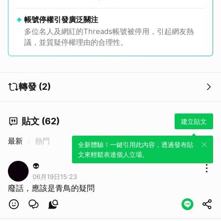
帳號停權引發廣泛關注
多位名人及網紅的Threads帳號被停用，引起網友熱
議，並質疑停權理由的合理性。
轉發 (2)
貼文 (62)
建立貼文
取消
最新
熱門
全新體驗！一鍵引用此內容，透過發布貼
文來輕鬆表達個人立場。
👽
06月19日15:23
廢話，應該是青鳥的疑問