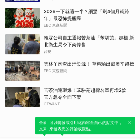
2026一下就過一半？網驚「剩4個月就跨
年」最恐怖提醒曝
EBC 東森新聞
翰霖公司自主通報苦茶油「苯駢芘」超標 新
北衛生局令下架停售
台視
雲林羊肉查出汙染源！ 草料驗出戴奧辛超標
EBC 東森新聞
苦茶油連環爆！苯駢芘超標名單再增2款
官方急令全面下架
CTWANT
全新體驗！一鍵引用此內容，透過發布貼
可以轉發或引用此內容至自己的貼文中，
文來輕鬆表達個人立場。
來發表您的評論或觀點。