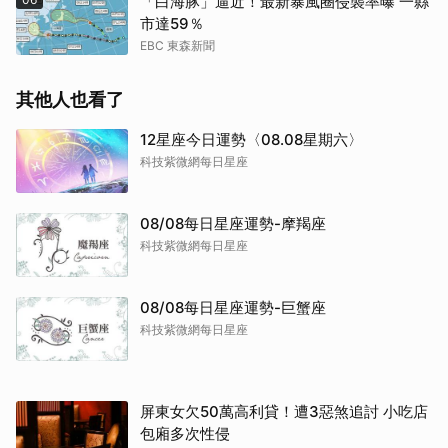
「白海豚」逼近！最新暴風圈侵襲率曝 一縣
市達59％
EBC 東森新聞
其他人也看了
12星座今日運勢〈08.08星期六〉
科技紫微網每日星座
08/08每日星座運勢-摩羯座
科技紫微網每日星座
08/08每日星座運勢-巨蟹座
科技紫微網每日星座
屏東女欠50萬高利貸！遭3惡煞追討 小吃店
包廂多次性侵