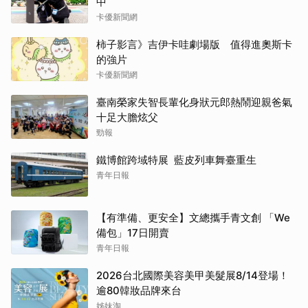
中
卡優新聞網
柿子影言》吉伊卡哇劇場版 值得進奧斯卡
的強片
卡優新聞網
臺南榮家失智長輩化身狀元郎熱鬧迎親爸氣
十足大膽炫父
勁報
鐵博館跨域特展 藍皮列車舞臺重生
青年日報
【有準備、更安全】文總攜手青文創 「We
備包」17日開賣
青年日報
2026台北國際美容美甲美髮展8/14登場！
逾80韓妝品牌來台
姊妹淘