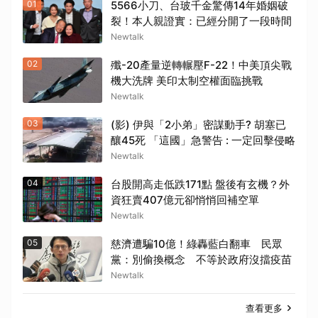
01
5566小刀、台玻千金驚傳14年婚姻破
裂！本人親證實：已經分開了一段時間
Newtalk
02
殲-20產量逆轉輾壓F-22！中美頂尖戰
機大洗牌 美印太制空權面臨挑戰
Newtalk
03
(影) 伊與「2小弟」密謀動手? 胡塞已
釀45死 「這國」急警告 : 一定回擊侵略
Newtalk
04
台股開高走低跌171點 盤後有玄機？外
資狂賣407億元卻悄悄回補空單
Newtalk
05
慈濟遭騙10億！綠轟藍白翻車 民眾
黨：別偷換概念 不等於政府沒擋疫苗
Newtalk
查看更多