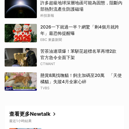
許多超級地球深層地函可能為固態，阻斷內
部熱對流產生防護磁場
科技新報
2026一下就過一半？網驚「剩4個月就跨
年」最恐怖提醒曝
EBC 東森新聞
苦茶油連環爆！苯駢芘超標名單再增2款
官方急令全面下架
CTWANT
懸賞8萬找嘸貓！飼主加碼至20萬 「天使
橘貓」失蹤4月全家心碎
TVBS
查看更多Newtalk
最近1小時結果