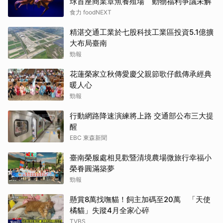
球首座商業章魚養殖場 動物福利爭議未解
食力 foodNEXT
精湛交通工業於七股科技工業區投資5.1億擴
大布局臺南
勁報
花蓮榮家立秋傳愛慶父親節歌仔戲傳承經典
暖人心
勁報
行動網路降速演練將上路 交通部公布三大提
醒
EBC 東森新聞
臺南榮服處相見歡暨清境農場微旅行幸福小
榮眷圓滿築夢
勁報
懸賞8萬找嘸貓！飼主加碼至20萬 「天使
橘貓」失蹤4月全家心碎
TVBS