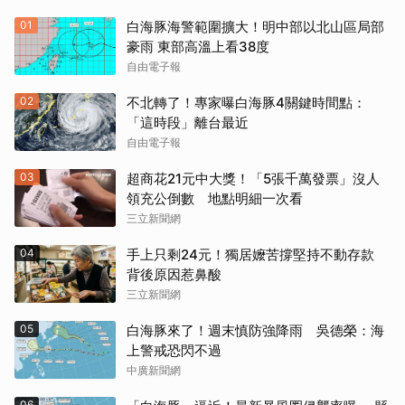
01
白海豚海警範圍擴大！明中部以北山區局部
豪雨 東部高溫上看38度
自由電子報
02
不北轉了！專家曝白海豚4關鍵時間點：
「這時段」離台最近
自由電子報
03
超商花21元中大獎！「5張千萬發票」沒人
領充公倒數 地點明細一次看
三立新聞網
04
手上只剩24元！獨居嬤苦撐堅持不動存款
背後原因惹鼻酸
三立新聞網
05
白海豚來了！週末慎防強降雨 吳德榮：海
上警戒恐閃不過
中廣新聞網
06