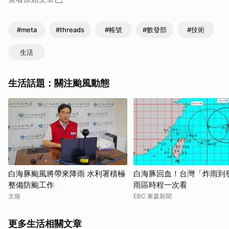
#meta
#threads
#帳號
#數發部
#技術
生活
生活話題：關注颱風動態
白海豚颱風將帶來降雨 水利署積極
白海豚回血！台灣「炸雨到
整備防颱工作
雨區時程一次看
太報
EBC 東森新聞
更多生活相關文章