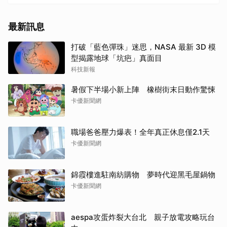
最新訊息
打破「藍色彈珠」迷思，NASA 最新 3D 模
型揭露地球「坑疤」真面目
科技新報
暑假下半場小新上陣 橡樹街末日動作驚悚
卡優新聞網
職場爸爸壓力爆表！全年真正休息僅2.1天
卡優新聞網
錦霞樓進駐南紡購物 夢時代迎黑毛屋鍋物
卡優新聞網
aespa攻蛋炸裂大台北 親子放電攻略玩台