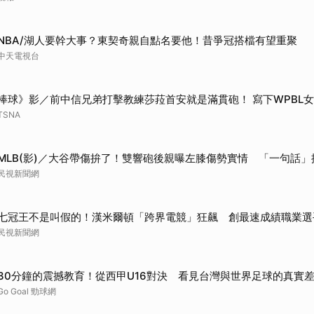
取消
NBA/湖人要幹大事？東契奇親自點名要他！昔爭冠搭檔有望重聚
中天電視台
棒球》影／前中信兄弟打擊教練莎菈首安就是滿貫砲！ 寫下WPBL
TSNA
MLB(影)／大谷帶傷拚了！雙響砲後親曝左膝傷勢實情 「一句話
民視新聞網
七冠王不是叫假的！漢米爾頓「跨界電競」狂飆 創最速成績職業選
民視新聞網
30分鐘的震撼教育！從西甲U16對決 看見台灣與世界足球的真實
Go Goal 勁球網