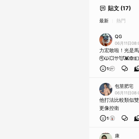
貼文 (17)
最新
熱門
QG
06月11日08:
力宏敢啦！光是馬拉維
🉑🙀💥🎊😈👾🙈💵
1
包莖肥宅
06月11日08:
他打法比較類似雙
更像控衛
1
康