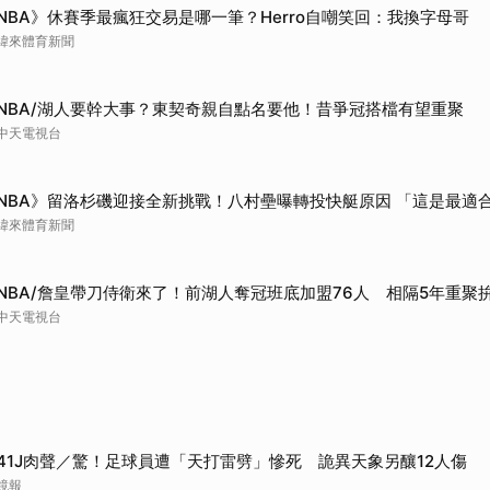
NBA》休賽季最瘋狂交易是哪一筆？Herro自嘲笑回：我換字母哥
緯來體育新聞
NBA/湖人要幹大事？東契奇親自點名要他！昔爭冠搭檔有望重聚
中天電視台
NBA》留洛杉磯迎接全新挑戰！八村壘曝轉投快艇原因 「這是最適
緯來體育新聞
NBA/詹皇帶刀侍衛來了！前湖人奪冠班底加盟76人 相隔5年重聚
中天電視台
41J肉聲／驚！足球員遭「天打雷劈」慘死 詭異天象另釀12人傷
鏡報