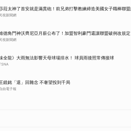
莎菈太神了首安就是滿貫砲！前兄弟打擊教練締造美國女子職棒聯盟
民視新聞網
維德角門神沃齊尼亞月薪公布了！加盟智利豪門還讓聯盟破例改規定
民視新聞網
味全龍》大雨無法影響天母球場排水！ 球員雨後照常傳接球
TSNA
王鏡銘「退」回雜念 不奢望投到千局
自由電子報