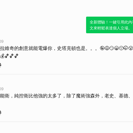
全新體驗！一鍵引用此內
文來輕鬆表達個人立場。
09
奇的創意就能電爆你，史塔克頓也是。。。🤪😅😏😁😔🤭😤🤔🤣
💰🏀🏀🏀
09
能衛，純控衛比他強的太多了，除了魔術強森外，老史、基德、