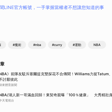
聞LINE官方帳號，一手掌握當權者不想讓您知道的事
森
#魔術
#nba
#curry
#運動
NBA
文章
NBA》前隊友駁斥塞爾提克雙探花不合傳聞！Williams力挺Tatum
不討厭彼此
緯來體育新聞
NBA/湖人新一哥滿血回歸！東契奇親曝「100％健康」 大秀精壯
中天電視台