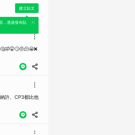
建立貼文
容，透過發布貼
🤫🙄🤨🫠😬❌
納許、CP3都比他