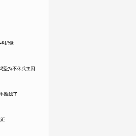
女棒紀錄
」揭堅持不休兵主因
手臉綠了
差距