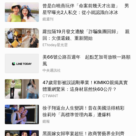
曾是白曉燕玩伴「命案前幾天才出遊」 男
星罕曝光2人私交：從小就認識白冰冰
鏡週刊
蘿拉隔19月發文遭酸「詐騙集團回歸」 親
回：欠債還錢、重新開始
ETtoday星光雲
美66號公路百週年 起點芝加哥放映一路順
風
中央通訊社
47歲背影被誤認剛畢業！KIMIKO親揭真實
體重網驚呆：這身材居然快60公斤？
CTWANT
徐子翔返台人生變調！昔在美國活得精彩
徐莉玲「高標準管理內幕」遭爆料
鏡報
黑面嫁女歸寧宴超狂！政商警藝界全到齊