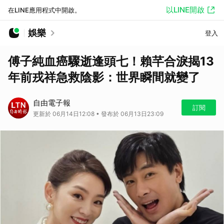
以LINE開啟
在LINE應用程式中開啟。
娛樂
登入
傅子純血癌驟逝逢頭七！賴芊合淚揭13
年前戎祥急救陰影：世界瞬間就變了
自由電子報
訂閱
更新於 06月14日12:08 • 發布於 06月13日23:09