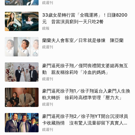
鏡週刊
33歲女星轉行當「全職運將」！日賺8200
元 昔當演員窮到一天只吃2餐
鏡報
蘭蘭夫人會客室／日常就是修煉 陳亞蘭
鏡週刊
豪門逼死徐子翔／僅問喪禮開支婆媳再無互
動 親友稱徐莉玲「冷血的媽媽」
鏡週刊
豪門逼死徐子翔1／徐子翔返台入豪門人生換
軌大轉折 徐莉玲高標準管理「壓力大」
鏡週刊
豪門逼死徐子翔2／徐子翔YT開台沉浸球員
卡收藏熱情 沒有驚人流量卻留下真實人生
記錄
鏡週刊