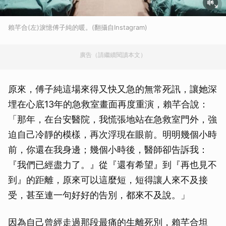
賴芊合(左)淚憶傅子純的暖。(翻攝自Instagram)
廣告（請繼續閱讀本文）
原來，傅子純這場來得又快又急的無常死訊，讓她深
埋在心底13年的急救室畫面再度重演，賴芊合說：
「那年，在台安醫院，我慌張地站在急救室門外，強
迫自己冷靜的模樣，再次浮現在眼前。明明幾個小時
前，你還在我身邊；幾個小時後，醫師卻告訴我：
『我們已經盡力了。』從『還有希望』到『再也見不
到』的距離，原來可以這麼短，短得讓人來不及接
受，甚至連一句好好的告別，都來不及說。」
因為自己曾經走過那段最痛的生離死別，賴芊合坦