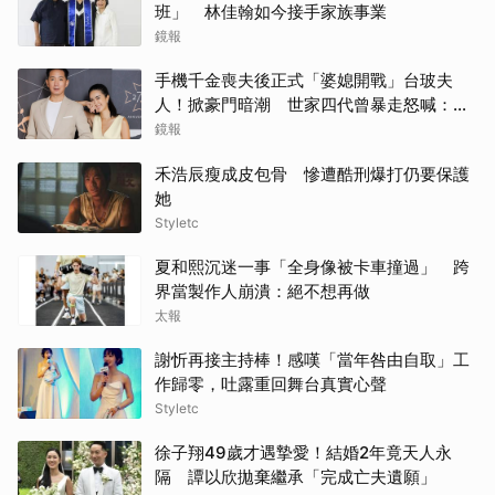
班」 林佳翰如今接手家族事業
鏡報
手機千金喪夫後正式「婆媳開戰」台玻夫
人！掀豪門暗潮 世家四代曾暴走怒喊：我
只是一個年輕人
鏡報
禾浩辰瘦成皮包骨 慘遭酷刑爆打仍要保護
她
Styletc
夏和熙沉迷一事「全身像被卡車撞過」 跨
界當製作人崩潰：絕不想再做
太報
謝忻再接主持棒！感嘆「當年咎由自取」工
作歸零，吐露重回舞台真實心聲
Styletc
徐子翔49歲才遇摯愛！結婚2年竟天人永
隔 譚以欣拋棄繼承「完成亡夫遺願」