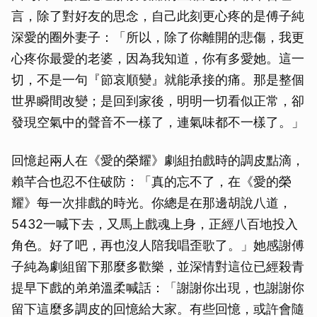
言，除了對好友的思念，自己此刻更心疼的是傅子純
深愛的圈外妻子：「所以，除了你離開的悲傷，我更
心疼你最愛的老婆，因為我知道，你有多愛她。這一
切，不是一句『節哀順變』就能承接的痛。那是整個
世界瞬間改變；是回到家後，明明一切看似正常，卻
發現空氣中的聲音不一樣了，連氣味都不一樣了。」
回憶起兩人在《愛的榮耀》劇組拍戲時的調皮點滴，
賴芊合也忍不住破防：「真的忘不了，在《愛的榮
耀》每一次排戲的時光。你總是在那邊胡說八道，
5432一喊下去，又馬上戲魂上身，正經八百地投入
角色。好了吧，再也沒人陪我唱歪歌了。」她感謝傅
子純為劇組留下那麼多歡樂，並深情對這位已經殺青
提早下戲的弟弟溫柔喊話：「謝謝你出現，也謝謝你
留下這麼多調皮的回憶給大家。有些回憶，或許會隨