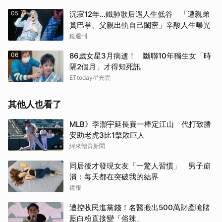
05
沉寂12年…鐵肺歌后遇人生低谷 「遭親弟
賞巴掌、父親出軌自己閨密」辛酸人生曝光
鏡週刊
06
86歲女星3月病逝！ 斷聯10年獨生女「時
隔2個月」才得知死訊
ETtoday星光雲
其他人也看了
MLB》李灝宇延長賽一棒定江山 代打致勝
安助老虎3比1擊敗巨人
緯來體育新聞
同居後才發現女友「一驚人習慣」 男子崩
潰：每天都在突破我的結界
鏡報
遭控收民進黨錢！名醫搬出500萬財產嗆賭
藍白粉直接變「俗辣」