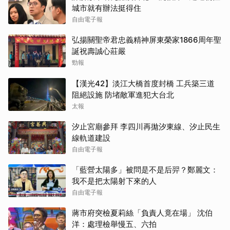
城市就有辦法挺得住
自由電子報
弘揚關聖帝君忠義精神屏東榮家1866周年聖
誕祝壽誠心莊嚴
勁報
【漢光42】淡江大橋首度封橋 工兵築三道
阻絕設施 防堵敵軍進犯大台北
太報
汐止宮廟參拜 李四川再拋汐東線、汐止民生
線軌道建設
自由電子報
「藍營太陽多」被問是不是后羿？鄭麗文：
我不是把太陽射下來的人
自由電子報
蔣市府突檢夏莉絲「負責人竟在場」 沈伯
洋：處理檢舉慢五、六拍