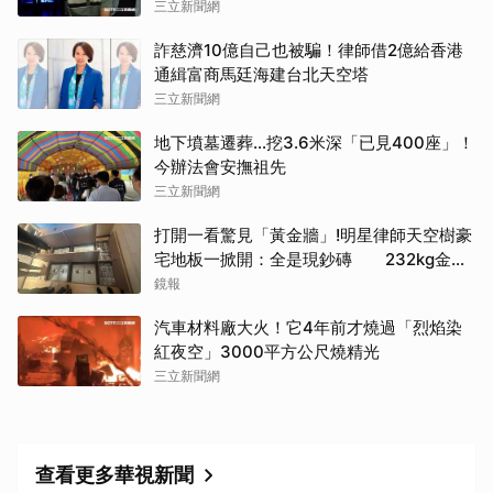
三立新聞網
詐慈濟10億自己也被騙！律師借2億給香港
通緝富商馬廷海建台北天空塔
三立新聞網
取消
地下墳墓遷葬…挖3.6米深「已見400座」！
今辦法會安撫祖先
三立新聞網
打開一看驚見「黃金牆」!明星律師天空樹豪
宅地板一掀開：全是現鈔磚 232kg金山
震撼影像曝
鏡報
汽車材料廠大火！它4年前才燒過「烈焰染
紅夜空」3000平方公尺燒精光
三立新聞網
查看更多華視新聞