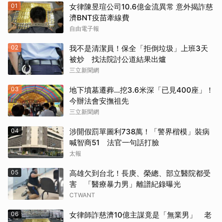
01
女律陳昱瑄公司10.6億金流異常 意外揭詐慈
濟BNT疫苗牽線費
自由電子報
02
我不是清潔員！保全「拒倒垃圾」上班3天
被炒 找法院討公道結果出爐
三立新聞網
03
地下墳墓遷葬…挖3.6米深「已見400座」！
今辦法會安撫祖先
三立新聞網
04
涉開假罰單圖利738萬！「警界楷模」裝病
喊智商51 法官一句話打臉
太報
05
高雄欠到台北！長庚、榮總、部立醫院都受
害 「醫療暴力男」離譜紀錄曝光
CTWANT
06
女律師詐慈濟10億主謀竟是「無業男」 老