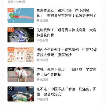
最近1小時結果
01
白海豚逼近！週末北部「雨下到發
紫」 有機會發布陸警？氣象署說明了
華視新聞
02
失聯找到了！通霄男自摔成腐屍 大鹿
林道見白骨
華視新聞
03
國內今年首例本土傷寒病例 中部70多
歲婦人發燒、腹瀉確診
華視新聞
04
才喊「先停下腳步」！蔡阿嘎一早突宣
告：新企劃開拍
華視新聞
05
送不走！中國不接「偷渡、刑滿犯」回
國 留台危治安
華視新聞