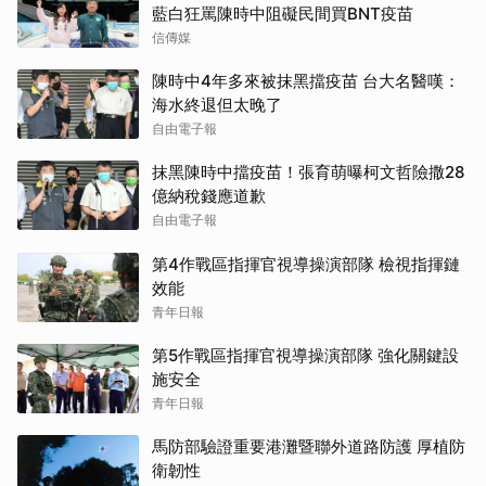
藍白狂罵陳時中阻礙民間買BNT疫苗
信傳媒
陳時中4年多來被抹黑擋疫苗 台大名醫嘆：
海水終退但太晚了
自由電子報
抹黑陳時中擋疫苗！張育萌曝柯文哲險撒28
億納稅錢應道歉
自由電子報
第4作戰區指揮官視導操演部隊 檢視指揮鏈
效能
青年日報
第5作戰區指揮官視導操演部隊 強化關鍵設
施安全
青年日報
馬防部驗證重要港灘暨聯外道路防護 厚植防
衛韌性