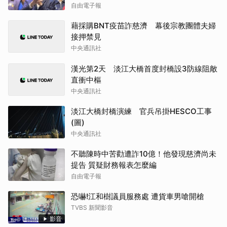
自由電子報
藉採購BNT疫苗詐慈濟 幕後宗教團體夫婦
接押禁見
中央通訊社
漢光第2天 淡江大橋首度封橋設3防線阻敵
直衝中樞
中央通訊社
淡江大橋封橋演練 官兵吊掛HESCO工事
(圖)
中央通訊社
不聽陳時中苦勸遭詐10億！他發現慈濟尚未
提告 質疑財務報表怎麼編
自由電子報
恐嚇!江和樹議員服務處 遭貨車男嗆開槍
TVBS 新聞影音
影音