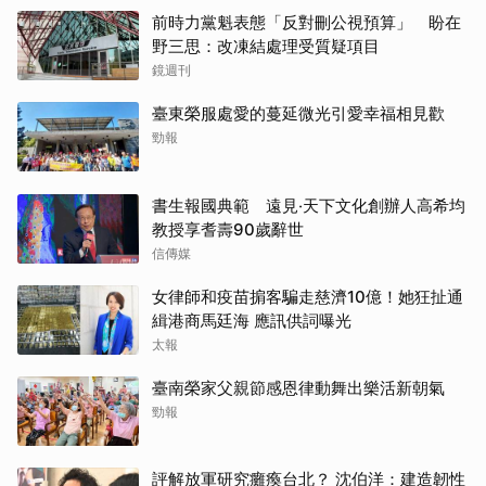
前時力黨魁表態「反對刪公視預算」 盼在
野三思：改凍結處理受質疑項目
鏡週刊
臺東榮服處愛的蔓延微光引愛幸福相見歡
勁報
書生報國典範 遠見‧天下文化創辦人高希均
教授享耆壽90歲辭世
信傳媒
女律師和疫苗掮客騙走慈濟10億！她狂扯通
緝港商馬廷海 應訊供詞曝光
太報
臺南榮家父親節感恩律動舞出樂活新朝氣
勁報
評解放軍研究癱瘓台北？ 沈伯洋：建造韌性