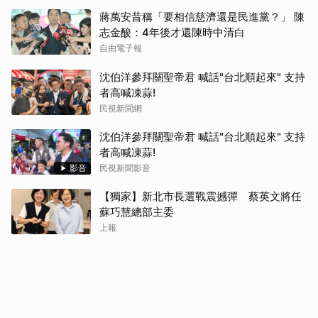
蔣萬安昔稱「要相信慈濟還是民進黨？」 陳
志金酸：4年後才還陳時中清白
自由電子報
沈伯洋參拜關聖帝君 喊話"台北順起來" 支持
者高喊凍蒜!
民視新聞網
沈伯洋參拜關聖帝君 喊話"台北順起來" 支持
者高喊凍蒜!
影音
民視新聞影音
【獨家】新北市長選戰震撼彈 蔡英文將任
蘇巧慧總部主委
上報