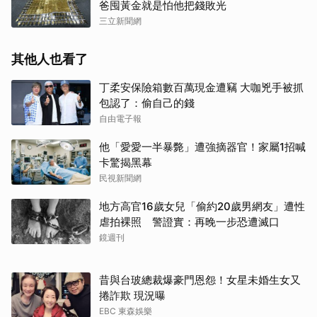
爸囤黃金就是怕他把錢敗光
三立新聞網
其他人也看了
丁柔安保險箱數百萬現金遭竊 大咖兇手被抓
包認了：偷自己的錢
自由電子報
他「愛愛一半暴斃」遭強摘器官！家屬1招喊
卡驚揭黑幕
民視新聞網
地方高官16歲女兒「偷約20歲男網友」遭性
虐拍裸照 警證實：再晚一步恐遭滅口
鏡週刊
昔與台玻總裁爆豪門恩怨！女星未婚生女又
捲詐欺 現況曝
EBC 東森娛樂