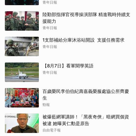
青年日報
陸勤部指揮官視導操演部隊 精進戰時持續支
援能力
青年日報
1支部補給分庫沐浴站開設 支援任務需求
青年日報
【8月7日】看軍聞學英語
青年日報
百歲榮民李伯伯紀壽嘉義榮服處協公所齊慶
生
勁報
被爆藍網軍講師！「黑夜奇俠」暗網買個資
被逮 她曝黃仁勳是原告
自由電子報