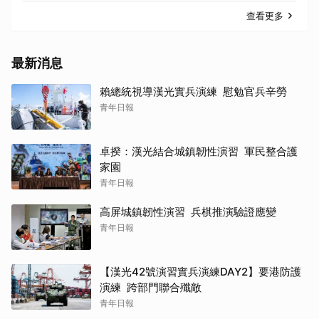
查看更多
最新消息
賴總統視導漢光實兵演練 慰勉官兵辛勞
青年日報
卓揆：漢光結合城鎮韌性演習 軍民整合護
家園
青年日報
高屏城鎮韌性演習 兵棋推演驗證應變
青年日報
【漢光42號演習實兵演練DAY2】要港防護
演練 跨部門聯合殲敵
青年日報