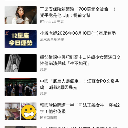
丁柔安保險箱遭竊「700萬元全被偷」！
兇手竟是他...嘆：提前穿幫
ETtoday星光雲
小孟老師2026年08月10日(一)星座運勢
清水孟星座塔羅
繼父從國中侵犯到高中…14歲少女遭逼口交
性侵崩潰哭喊「生不如死」
鏡報
中國「底層人戾氣重」！江蘇女PO文爆共
鳴 3關鍵原因曝光
鏡報
韓國瑜協商講一半「司法正義女神」突喊2
字！他秒傻眼
民視新聞網