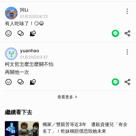
阿Li
01月20日04:22
有人吃味了！🙄️😂
yuanhao
01月20日03:37
柯文哲怎麼怎麼關不怕
再關他一次
查看更多
繼續看下去
獨家／雙親苦等近3年 遭殺資優兒「有全
名了」！乾妹稱賠償恐毀她未來