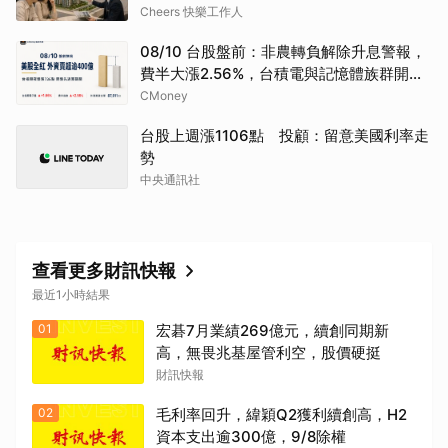
次看
Cheers 快樂工作人
08/10 台股盤前：非農轉負解除升息警報，
費半大漲2.56%，台積電與記憶體族群開高
能守住嗎
CMoney
台股上週漲1106點 投顧：留意美國利率走
勢
中央通訊社
查看更多財訊快報
最近1小時結果
01
宏碁7月業績269億元，續創同期新
高，無畏兆基屋管利空，股價硬挺
財訊快報
取消
02
毛利率回升，緯穎Q2獲利續創高，H2
資本支出逾300億，9/8除權