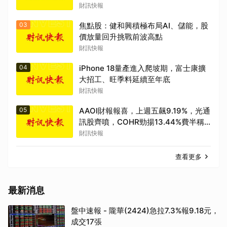
財訊快報
03
焦點股：健和興積極布局AI、儲能，股
價放量回升挑戰前波高點
財訊快報
04
iPhone 18量產進入爬坡期，富士康擴
大招工、旺季料延續至年底
財訊快報
05
AAOI財報報喜，上週五飆9.19%，光通
訊股齊噴，COHR勁揚13.44%費半稱
后
財訊快報
查看更多
最新消息
盤中速報 - 隴華(2424)急拉7.3%報9.18元，
成交17張