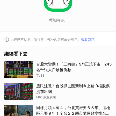
尚無內容。
內容已至結尾。請注意，部分內容可能未顯示。
查看資訊
繼續看下去
台股大變動！「三商壽」9/1正式下市 245
名千張大戶最後倒數
TVBS
股民注意！台股抓去關新制今上路 9檔股票
提前出關
EBC 東森新聞
同樣月領４萬４，台北買房要６８年、這地
區只要９年！全台２２縣市購屋難度排名一