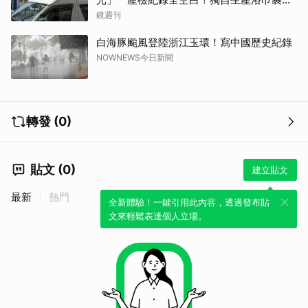
屍藏家5天
鏡週刊
白海豚颱風登陸浙江玉環！寫中國歷史紀錄
NOWNEWS今日新聞
轉發 (0)
貼文 (0)
建立貼文
最新
熱門
全新體驗！一鍵引用此內容，透過發布貼
文來輕鬆表達個人立場。