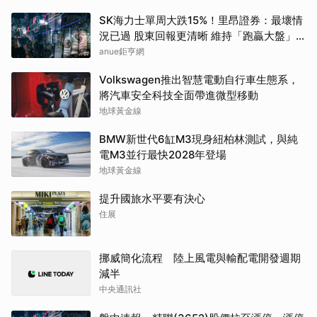
SK海力士單周大跌15%！里昂證券：最壞情
況已過 股東回報更清晰 維持「跑贏大盤」
評等
anue鉅亨網
Volkswagen推出智慧電動自行車生態系，
將汽車安全科技全面帶進微型移動
地球黃金線
BMW新世代6缸M3現身紐柏林測試，與純
電M3並行最快2028年登場
地球黃金線
提升國旅水平要有決心
住展
挪威簡化流程 陸上風電與輸配電開發週期
減半
中央通訊社