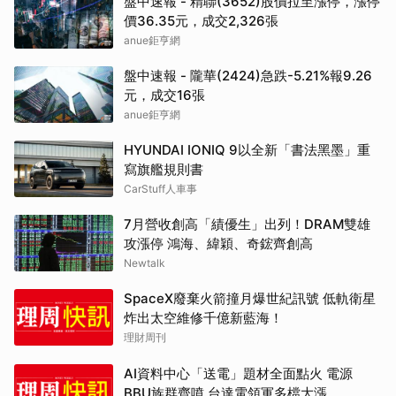
盤中速報 - 精聯(3652)股價拉至漲停，漲停
價36.35元，成交2,326張
anue鉅亨網
盤中速報 - 隴華(2424)急跌-5.21%報9.26
元，成交16張
anue鉅亨網
HYUNDAI IONIQ 9以全新「書法黑墨」重
寫旗艦規則書
CarStuff人車事
7月營收創高「績優生」出列！DRAM雙雄
攻漲停 鴻海、緯穎、奇鋐齊創高
Newtalk
SpaceX廢棄火箭撞月爆世紀訊號 低軌衛星
炸出太空維修千億新藍海！
理財周刊
AI資料中心「送電」題材全面點火 電源
BBU族群齊噴 台達電領軍多檔大漲