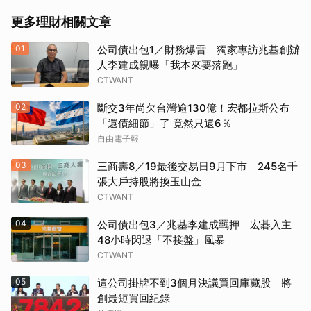
更多理財相關文章
01
公司債出包1／財務爆雷 獨家專訪兆基創辦
人李建成親曝「我本來要落跑」
CTWANT
02
斷交3年尚欠台灣逾130億！宏都拉斯公布
「還債細節」了 竟然只還6％
自由電子報
03
三商壽8／19最後交易日9月下市 245名千
張大戶持股將換玉山金
CTWANT
04
公司債出包3／兆基李建成羈押 宏碁入主
48小時閃退「不接盤」風暴
CTWANT
05
這公司掛牌不到3個月決議買回庫藏股 將
創最短買回紀錄