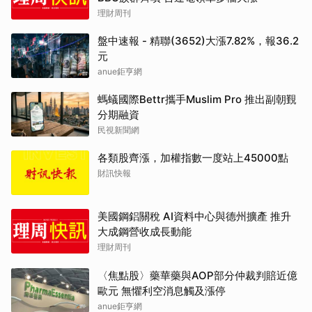
理財周刊
盤中速報 - 精聯(3652)大漲7.82%，報36.2
元
anue鉅亨網
螞蟻國際Bettr攜手Muslim Pro 推出副朝覲
分期融資
民視新聞網
各類股齊漲，加權指數一度站上45000點
財訊快報
美國鋼鋁關稅 AI資料中心與德州擴產 推升
大成鋼營收成長動能
理財周刊
〈焦點股〉藥華藥與AOP部分仲裁判賠近億
歐元 無懼利空消息觸及漲停
anue鉅亨網