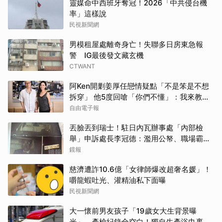
靈媒命中西班牙奪冠！2026「中共侵台機
率」這樣說
民視新聞網
男模租屋處離奇身亡！失聯多日房東急報
警 IG最後發文藏玄機
CTWANT
阿Ken開剿姜厚任戀情疑點「不是笨是不想
拆穿」 他5度回嗆「你們不懂」：我來教育
你們
自由電子報
丟臉丟到瑞士！駐日內瓦辦事處「內部檢
舉」申訴處長李冠德：濫用公帑、職場霸
凌、超速仔拒繳罰單 外交部要查了
鏡報
慈濟遭詐10.6億「女律師爆改超奢名媛」！
嚼龍蝦吐光、灌精油私下面曝
民視新聞網
大一懷前男友孩子「19歲女大生背景曝
光」 產檢紀錄全空白！獨自生產浴巾裹嬰