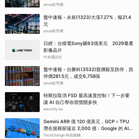
anue鉅亨網
盤中速報 - 永裕(1323)大漲7.27%，報21.4
元
anue鉅亨網
日經：台積電Sony砸63億美元 2029量產
影像晶片
中央通訊社
盤中速報 - 台勝科(3532)股價殺至跌停，跌
停價281.5元，成交6,758張
anue鉅亨網
特斯拉取消 FSD 最高速度控制！下一步要
讓 AI 自己學你習慣開多快
electrify.tw
Gemini ARR 僅 120 億美元，GCP＋TPU
潛在規模卻逼近 2,000 億：Google 的 AI
商業重心正在位移
TechOrange 科技報橘