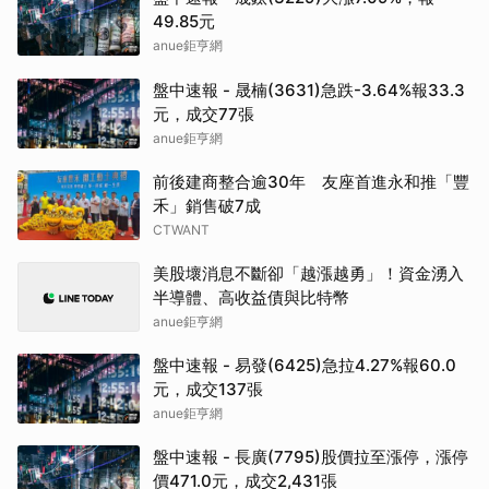
49.85元
anue鉅亨網
盤中速報 - 晟楠(3631)急跌-3.64%報33.3
元，成交77張
anue鉅亨網
前後建商整合逾30年 友座首進永和推「豐
禾」銷售破7成
CTWANT
美股壞消息不斷卻「越漲越勇」！資金湧入
半導體、高收益債與比特幣
anue鉅亨網
盤中速報 - 易發(6425)急拉4.27%報60.0
元，成交137張
anue鉅亨網
盤中速報 - 長廣(7795)股價拉至漲停，漲停
價471.0元，成交2,431張