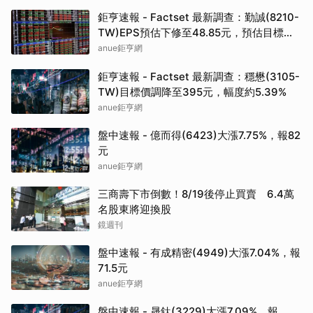
鉅亨速報 - Factset 最新調查：勤誠(8210-
TW)EPS預估下修至48.85元，預估目標價
為1600元
anue鉅亨網
鉅亨速報 - Factset 最新調查：穩懋(3105-
TW)目標價調降至395元，幅度約5.39%
anue鉅亨網
盤中速報 - 億而得(6423)大漲7.75%，報82
元
anue鉅亨網
三商壽下市倒數！8/19後停止買賣 6.4萬
名股東將迎換股
鏡週刊
盤中速報 - 有成精密(4949)大漲7.04%，報
71.5元
anue鉅亨網
盤中速報 - 晟鈦(3229)大漲7.09%，報