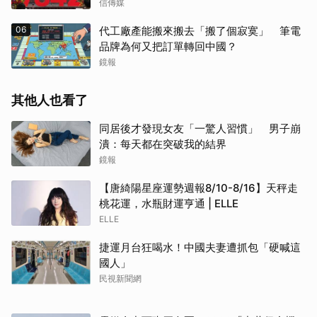
信傳媒
06
代工廠產能搬來搬去「搬了個寂寞」 筆電
品牌為何又把訂單轉回中國？
鏡報
其他人也看了
同居後才發現女友「一驚人習慣」 男子崩
潰：每天都在突破我的結界
鏡報
【唐綺陽星座運勢週報8/10-8/16】天秤走
桃花運，水瓶財運亨通 | ELLE
ELLE
捷運月台狂喝水！中國夫妻遭抓包「硬喊這
國人」
民視新聞網