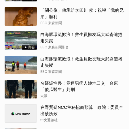
「關公像」傳承給李四川 侯：祝福「我的兄
弟」順利
EBC 東森新聞
白海豚環流掀浪！救生員揪友玩大武崙遭捲
走失蹤
影音
EBC 東森新聞影音
白海豚環流掀浪！救生員揪友玩大武崙遭捲
走失蹤
EBC 東森新聞
名醫爆性侵！竟逼男病人跪地口交 台東
「傻瓜醫生」判刑
太報
在野質疑NCC主秘協商預算 政院：委員全
出缺所致
中央通訊社