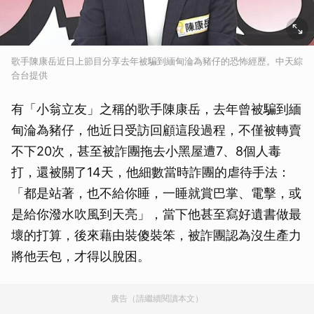
歌手陳康岳近日上節目分享去年被騙到緬甸淪為豬仔的恐怖經歷。中天綜
合台提供
有「小翁立友」之稱的歌手陳康岳，去年曾被騙到緬
甸淪為豬仔，他近日受訪回顧這段過程，不僅被轉賣
不下20次，甚至被詐團拖去小黑屋遭7、8個人毒
打，還被關了14天，他細數當時詐團的虐待手法：
「都是站著，也不給你睡，一睡就賞巴掌、電擊，或
是給你潑水吹風到天亮」，當下他甚至寫好遺書做最
壞的打算，後來藉由裝傻裝笨，被詐團認為沒生產力
將他丟包，才得以脫困。
廣告（請繼續閱讀本文）