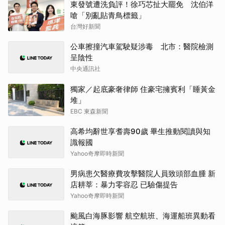
東發號遭洗負評！徐巧芯扯大罷免 沈伯洋
嗆「別亂貼青鳥標籤」
台灣好新聞
公車擦撞汽車駕駛疑涉毒 北市：醫院檢測
呈陰性
中央通訊社
獨家／起底豪奢律師 住豪宅擁賓利「睡黃金
堆」
EBC 東森新聞
高希均辭世享耆壽90歲 畢生推動閱讀與知
識報國
Yahoo奇摩即時新聞
男病患欠醫療費攻擊醫院人員致頭部血腫 新
店耕莘：暴力零容忍 已驗傷提告
Yahoo奇摩即時新聞
颱風白海豚影響 航空航班、海運船班異動看