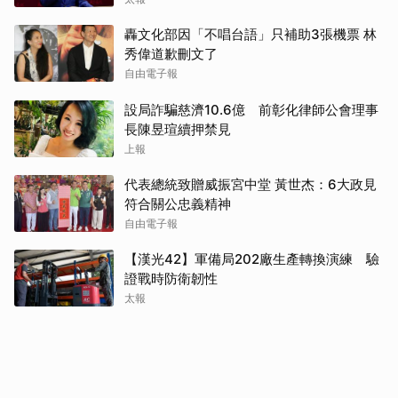
轟文化部因「不唱台語」只補助3張機票 林
秀偉道歉刪文了
自由電子報
設局詐騙慈濟10.6億 前彰化律師公會理事
長陳昱瑄續押禁見
上報
代表總統致贈威振宮中堂 黃世杰：6大政見
符合關公忠義精神
自由電子報
【漢光42】軍備局202廠生產轉換演練 驗
證戰時防衛韌性
太報