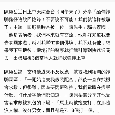
陳康岳近日上中天綜合台《同學來了》分享「緬甸詐
騙豬仔逃脫回憶錄！不要說不可能！我們就這樣被騙
了」主題，回顧當時是被一位「陳先生」騙去泰國，
「他是表演者，我們本來就有交流，他剛好知道我要
去泰國旅遊，就叫我幫忙拿個佛牌，我不疑有他，結
果我下飛機後，機場裡的警察就把我引導到快速通關
去，出機場後3個當地人就把我強押上車。」
陳康岳說，當時他還來不及反應，就被載到緬甸的詐
騙園區：「一開始進去我假裝配合，然後一直在找機
會求救，但很難，因為要閃避監控，我們電腦在搜尋
什麼、打什麼字他們都知道。」陳康岳還分享其他受
害者求救被抓包的下場：「馬上就被拖去打，在那邊
沒人權、沒分男女，而且都是7、8個打一個。」