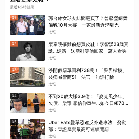
最近1小時結果
01
郭台銘女球友緋聞翻頁了？曾馨瑩練舞
備戰10月大賽 一家最新近況曝光
太報
02
梨泰院罹難前想買皮鞋！李智漢28歲冥
誕…媽媽「送新鞋等他回家」萬人看哭
太報
03
涉開假罰單圖利738萬！「警界楷模」
裝病喊智商51 法官一句話打臉
太報
04
不到20歲大賺3.9億！「麥克風少年」
欠債、染毒 靠信仰重生...如今日領700
元過活
太報
05
Uber Eats疊單恐違反外送專法 勞動
部：查證屬實最高可連續開罰
太報