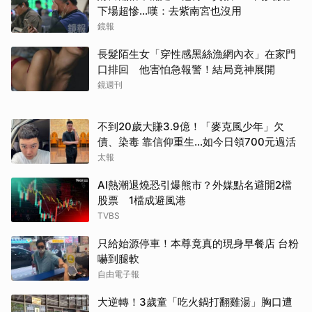
下場超慘...嘆：去紫南宮也沒用
鏡報
長髮陌生女「穿性感黑絲漁網內衣」在家門
口排回 他害怕急報警！結局竟神展開
鏡週刊
不到20歲大賺3.9億！「麥克風少年」欠
債、染毒 靠信仰重生...如今日領700元過活
太報
AI熱潮退燒恐引爆熊市？外媒點名避開2檔
股票 1檔成避風港
TVBS
只給始源停車！本尊竟真的現身早餐店 台粉
嚇到腿軟
自由電子報
大逆轉！3歲童「吃火鍋打翻雞湯」胸口遭