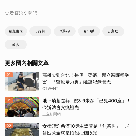
查看原始文章
#陳康岳
#緬甸
#過程
#可樂
#康岳
國內
更多國內相關文章
01
高雄欠到台北！長庚、榮總、部立醫院都受
害 「醫療暴力男」離譜紀錄曝光
CTWANT
02
地下墳墓遷葬…挖3.6米深「已見400座」！
今辦法會安撫祖先
三立新聞網
03
女律師詐慈濟10億主謀竟是「無業男」 老
爸囤黃金就是怕他把錢敗光