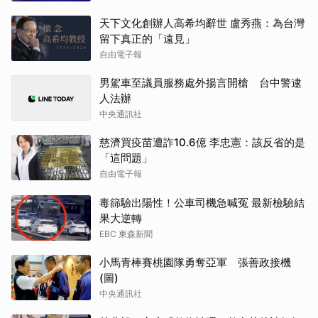
天下文化創辦人高希均辭世 盧秀燕：為台灣
留下真正的「遠見」
自由電子報
男駕車至議員服務處外揚言開槍 台中警逮
人法辦
中央通訊社
慈濟買疫苗遭詐10.6億 李忠憲：該反省的是
「這問題」
自由電子報
毒篩驗出陽性！公車司機急喊冤 最新檢驗結
果大逆轉
EBC 東森新聞
小馬青棒賽桃園隊勇奪亞軍 張善政接機
(圖)
中央通訊社