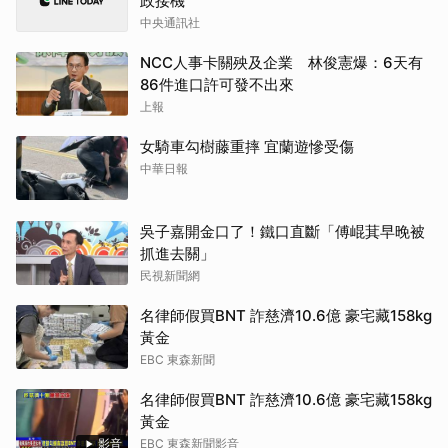
政接機
中央通訊社
NCC人事卡關殃及企業 林俊憲爆：6天有
86件進口許可發不出來
上報
女騎車勾樹藤重摔 宜蘭遊慘受傷
中華日報
吳子嘉開金口了！鐵口直斷「傅崐萁早晚被
抓進去關」
民視新聞網
名律師假買BNT 詐慈濟10.6億 豪宅藏158kg
黃金
EBC 東森新聞
名律師假買BNT 詐慈濟10.6億 豪宅藏158kg
黃金
影音
EBC 東森新聞影音