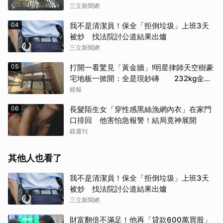
三立新聞網
04
我不是清潔員！保全「拒倒垃圾」上班3天
被炒 找法院討公道結果出爐
三立新聞網
05
打開一看驚見「黃金牆」!明星律師天空樹豪
宅地板一掀開：全是現鈔磚 232kg金山
震撼影像曝
鏡報
06
長髮陌生女「穿性感黑絲漁網內衣」在家門
口排回 他害怕急報警！結局竟神展開
鏡週刊
其他人也看了
我不是清潔員！保全「拒倒垃圾」上班3天
被炒 找法院討公道結果出爐
三立新聞網
財富翻倍不滿足！他再「貸款600萬買股」