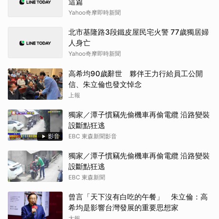
這篇
Yahoo奇摩即時新聞
北市基隆路3段鐵皮屋民宅火警 77歲獨居婦
人身亡
Yahoo奇摩即時新聞
高希均90歲辭世 夥伴王力行給員工公開
信、朱立倫也發文悼念
上報
獨家／潭子慣竊先偷機車再偷電纜 沿路變裝
設斷點狂逃
影音
EBC 東森新聞影音
獨家／潭子慣竊先偷機車再偷電纜 沿路變裝
設斷點狂逃
EBC 東森新聞
曾言「天下沒有白吃的午餐」 朱立倫：高
希均是影響台灣發展的重要思想家
太報