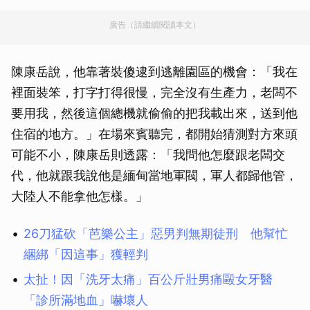
廣告（請繼續閱讀本文）
陳康岳說，他靠著裝傻逮到逃離園區的機會：「我在
裡面裝笨，打字打得很慢，完全沒有生產力，老闆不
要用我，然後這個總機就偷偷的把我載出來，送到他
住宿的地方。」在場來賓聽完，都開始猜測對方來頭
可能不小，陳康岳則透露：「我問他怎麼跟老闆交
代，他就跟我說他是緬甸當地軍閥，軍人都歸他管，
大陸人不能拿他怎樣。」
26刀猛砍「芭樂公主」惡男判無期徒刑 他幫忙
綑綁「因這事」獲輕判
太扯！因「洗牙太痛」百公斤壯男痛毆女牙醫
「診所滿地血」嚇壞人