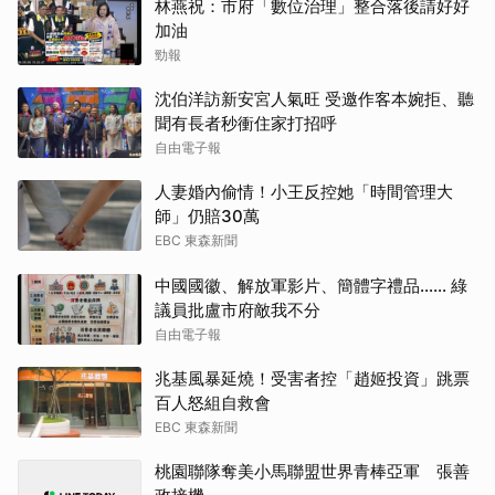
林燕祝：市府「數位治理」整合落後請好好
加油
勁報
沈伯洋訪新安宮人氣旺 受邀作客本婉拒、聽
聞有長者秒衝住家打招呼
自由電子報
人妻婚內偷情！小王反控她「時間管理大
師」仍賠30萬
EBC 東森新聞
中國國徽、解放軍影片、簡體字禮品…… 綠
議員批盧市府敵我不分
自由電子報
兆基風暴延燒！受害者控「趙姬投資」跳票
百人怒組自救會
EBC 東森新聞
桃園聯隊奪美小馬聯盟世界青棒亞軍 張善