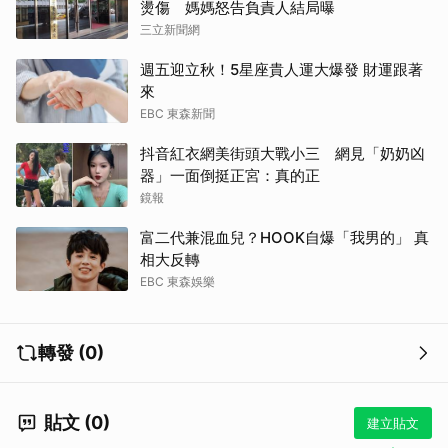
燙傷 媽媽怒告負責人結局曝
三立新聞網
週五迎立秋！5星座貴人運大爆發 財運跟著
來
EBC 東森新聞
抖音紅衣網美街頭大戰小三 網見「奶奶凶
器」一面倒挺正宮：真的正
鏡報
富二代兼混血兒？HOOK自爆「我男的」 真
相大反轉
EBC 東森娛樂
轉發 (0)
貼文 (0)
建立貼文