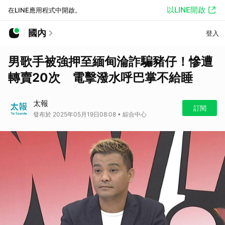
以LINE開啟
在LINE應用程式中開啟。
國內
登入
男歌手被強押至緬甸淪詐騙豬仔！慘遭
轉賣20次 電擊潑水呼巴掌不給睡
太報
訂閱
發布於 2025年05月19日08:08 • 綜合中心