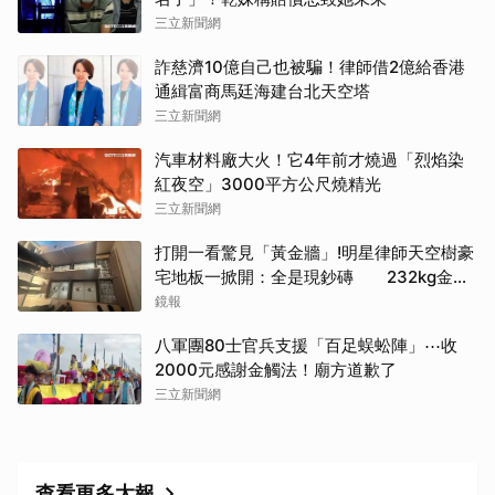
三立新聞網
詐慈濟10億自己也被騙！律師借2億給香港
通緝富商馬廷海建台北天空塔
三立新聞網
汽車材料廠大火！它4年前才燒過「烈焰染
紅夜空」3000平方公尺燒精光
三立新聞網
打開一看驚見「黃金牆」!明星律師天空樹豪
宅地板一掀開：全是現鈔磚 232kg金山
震撼影像曝
鏡報
八軍團80士官兵支援「百足蜈蚣陣」⋯收
2000元感謝金觸法！廟方道歉了
三立新聞網
查看更多太報