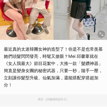
最近真的太迷韓團女神的造型了！你是不是也常羨慕
她們頭髮閃閃發亮，時髦又搶眼？Mei 邱馨葦就在
《女人我最大》節目花絮中，大推一款「髮鑽神器」
簡直是變身女團的秘密武器，只要一秒，隨手一壓，
立刻讓你髮型升級、仙氣加滿，還能搭配穿搭超加
分！
廣告（請繼續閱讀本文）