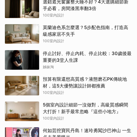
選錯遮光窗簾整天睡不好？4大選購細節新
手必看，房間漆黑率翻3倍
100室內設計
莫蘭迪色系怎麼選？5步配色指南，打造高
級感家居不失手
100室內設計
停止討好、停止內耗、停止比較：30歲後最
重要的3堂人生課
姊妹淘
預算有限還想高質感？液態磨石PK傳統地
材，這5大優勢讓設計師都推薦
100室內設計
5個室內設計細節一沒做對，高級質感瞬間
大打折！新手最常忽略『這些小地方』
100室內設計
何如芸挖寶民丹島！速玲勇闖沙巴神山 一生