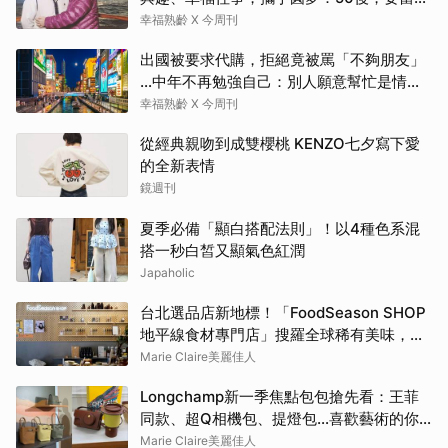
生活演員！
幸福熟齡 X 今周刊
出國被要求代購，拒絕竟被罵「不夠朋友」
…中年不再勉強自己：別人願意幫忙是情
分，不是本分
幸福熟齡 X 今周刊
從經典親吻到成雙櫻桃 KENZO七夕寫下愛
的全新表情
鏡週刊
夏季必備「顯白搭配法則」！以4種色系混
搭一秒白皙又顯氣色紅潤
Japaholic
台北選品店新地標！「FoodSeason SHOP
地平線食材專門店」搜羅全球稀有美味，料
理控必朝聖
Marie Claire美麗佳人
Longchamp新一季焦點包包搶先看：王菲
同款、超Q相機包、提燈包…喜歡藝術的你
還會愛上這款
Marie Claire美麗佳人