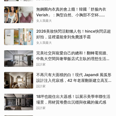
無鋼圈內衣真的會上癮！韓國「舒服內衣
Verish」：胸型自然、小胸部不空杯…
Jennie也包色穿
女人我最大
2026美妝快閃活動懶人包！hince快閃店超
好拍，這裡還能拿到免費護手霜
女人我最大
完美社交與寵愛自己的總和！翻轉電視牆、
中島大空間與奢華飯店式主臥的理想生活提
案
設計家
不再只有大面積的白！現代 Japandi 風弧形
設計注入侘寂感，42 年老屋翻新建立高互
動親子日常
設計家
18坪也能住出大器感！以展示美學串聯生活
場景，用材質堆疊出沉穩與收藏的儀式感
設計家