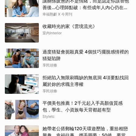
讓關係疲憊的不是情緒，而是認定你該替他
善後…心理師點破：有些成年人內心仍在等
待「媽媽」安撫
幸福熟齡 X 今周刊
收藏時光的家《雲境流光》
室內Interior
過度猜疑會扼殺真愛 4個技巧擺脫感情裡的
猜疑陷阱
享民頭條
拒絕陷入無限刷職缺的無底洞 4項要點找回
屬於妳的求職主導權
享民頭條
平價美包推薦！2千元起入手高顏值質感
包，學生、小資族每天背都超有型
Styletc
她帶老公搭郵輪120天環遊歷險，重拾相戀
興趣、幸福往事，攜手圓夢：50後，要當懂