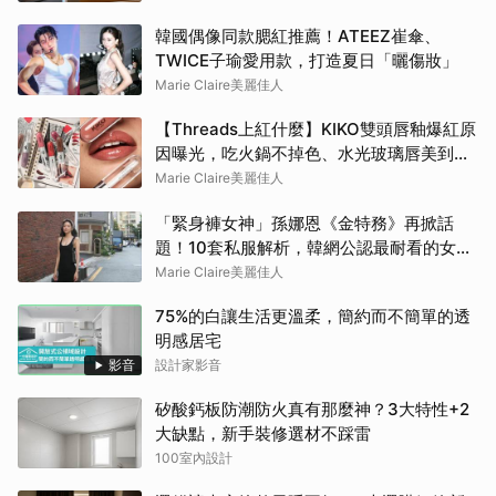
韓國偶像同款腮紅推薦！ATEEZ崔傘、
TWICE子瑜愛用款，打造夏日「曬傷妝」
Marie Claire美麗佳人
【Threads上紅什麼】KIKO雙頭唇釉爆紅原
因曝光，吃火鍋不掉色、水光玻璃唇美到犯
規
Marie Claire美麗佳人
「緊身褲女神」孫娜恩《金特務》再掀話
題！10套私服解析，韓網公認最耐看的女友
感穿搭
Marie Claire美麗佳人
75%的白讓生活更溫柔，簡約而不簡單的透
明感居宅
影音
設計家影音
矽酸鈣板防潮防火真有那麼神？3大特性+2
大缺點，新手裝修選材不踩雷
100室內設計