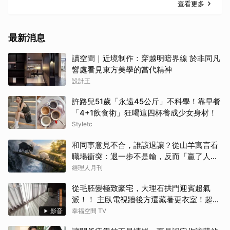
查看更多
最新消息
讀空間｜近境制作：穿越明暗界線 於非同凡
響處看見東方美學的當代精神
設計王
許路兒51歲「永遠45公斤」不科學！靠早餐
「4+1飲食術」狂喝這四杯養成少女身材！
Styletc
和同事意見不合，誰該退讓？從山羊寓言看
職場衝突：退一步不是輸，反而「贏了人
生」
經理人月刊
從毛胚變極致豪宅，大理石拱門迎賓超氣
派！！ 主臥電視牆後方還藏著更衣室！超流
暢「女生夢想空間」大公開！
影音
幸福空間 TV