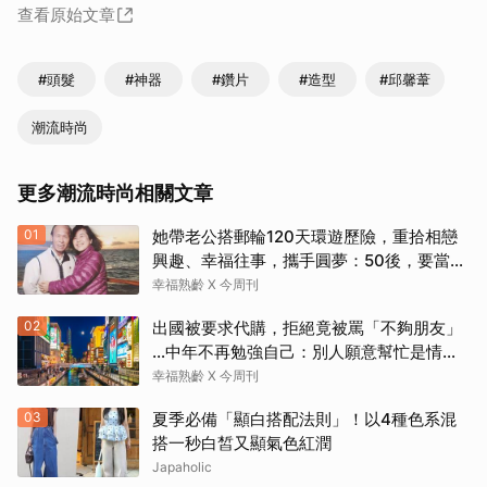
查看原始文章
#頭髮
#神器
#鑽片
#造型
#邱馨葦
潮流時尚
更多潮流時尚相關文章
01
她帶老公搭郵輪120天環遊歷險，重拾相戀
興趣、幸福往事，攜手圓夢：50後，要當懂
生活演員！
幸福熟齡 X 今周刊
02
出國被要求代購，拒絕竟被罵「不夠朋友」
…中年不再勉強自己：別人願意幫忙是情
分，不是本分
幸福熟齡 X 今周刊
03
夏季必備「顯白搭配法則」！以4種色系混
搭一秒白皙又顯氣色紅潤
Japaholic