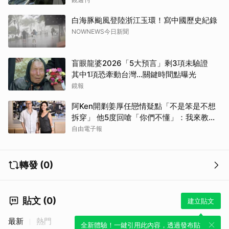
白海豚颱風登陸浙江玉環！寫中國歷史紀錄
NOWNEWS今日新聞
盲眼龍婆2026「5大預言」剩3項未驗證
其中1項恐牽動台灣...關鍵時間點曝光
鏡報
阿Ken開剿姜厚任戀情疑點「不是笨是不想
拆穿」 他5度回嗆「你們不懂」：我來教育
你們
自由電子報
轉發 (0)
貼文 (0)
建立貼文
最新
熱門
全新體驗！一鍵引用此內容，透過發布貼