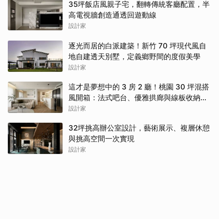
35坪飯店風親子宅，翻轉傳統客廳配置，半
高電視牆創造通透回遊動線
設計家
逐光而居的白派建築！新竹 70 坪現代風自
地自建透天別墅，定義鄉野間的度假美學
設計家
這才是夢想中的 3 房 2 廳！桃園 30 坪混搭
風開箱：法式吧台、優雅拱廊與線板收納讓
人美到不想出門
設計家
32坪挑高辦公室設計，藝術展示、複層休憩
與挑高空間一次實現
設計家