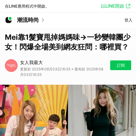
以LINE開啟
在LINE應用程式中開啟。
潮流時尚
登入
Mei靠1髮寶甩掉媽媽味→一秒變韓團少
女！閃爆全場美到網友狂問：哪裡買？
女人我最大
訂閱
更新於 2025年08月03日16:35 • 發布於 2025年08
月03日16:35