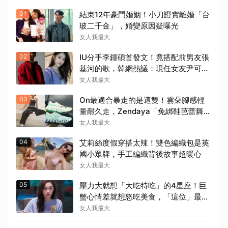
01
結束12年豪門婚姻！小刀證實離婚「台
玻二千金」，婚變原因疑曝光
女人我最大
02
IU分手李鍾碩首發文！竟搭配前男友張
基河的歌，韓網熱議：現任女友尹可而
可能會不舒服
女人我最大
03
On最適合暴走的是這雙！雲朵腳感輕
量耐久走，Zendaya「免綁鞋芭蕾舞
鞋」網瘋搶
女人我最大
04
艾莉絲度假穿搭太辣！雙色編織包是英
國小眾牌，手工編織背後故事超暖心
女人我最大
05
壓力大就想「大吃特吃」的4星座！巨
蟹心情差就想怒吃美食，「這位」最容
易染上情緒性進食
女人我最大