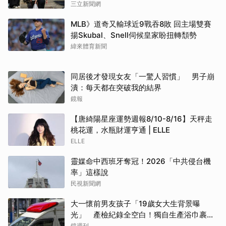
三立新聞網
MLB》道奇又輸球近9戰吞8敗 回主場雙賽
揚Skubal、Snell伺候皇家盼扭轉頹勢
緯來體育新聞
同居後才發現女友「一驚人習慣」 男子崩
潰：每天都在突破我的結界
鏡報
【唐綺陽星座運勢週報8/10-8/16】天秤走
桃花運，水瓶財運亨通 | ELLE
ELLE
靈媒命中西班牙奪冠！2026「中共侵台機
率」這樣說
民視新聞網
大一懷前男友孩子「19歲女大生背景曝
光」 產檢紀錄全空白！獨自生產浴巾裹嬰
屍藏家5天
鏡週刊