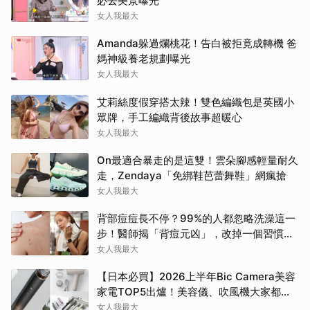
必去美景曝光
女人我最大
Amanda躲過爛桃花！告白被拒竟成轉機 爸
媽神級養老規劃曝光
女人我最大
艾莉絲度假穿搭太辣！雙色編織包是英國小
眾牌，手工編織背後故事超暖心
女人我最大
On最適合暴走的是這雙！雲朵腳感輕量耐久
走，Zendaya「免綁鞋芭蕾舞鞋」網瘋搶
女人我最大
背部痘痘長不停？99%的人都忽略洗澡這一
步！醫師揭「背痘元凶」，改掉一個習慣真
的差很多
女人我最大
【日本必買】2026上半年Bic Camera美容
家電TOP5出爐！美容儀、吹風機大家都搶
這幾款
女人我最大