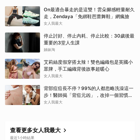
On最適合暴走的是這雙！雲朵腳感輕量耐久
走，Zendaya「免綁鞋芭蕾舞鞋」網瘋搶
女人我最大
停止討好、停止內耗、停止比較：30歲後最
重要的3堂人生課
姊妹淘
艾莉絲度假穿搭太辣！雙色編織包是英國小
眾牌，手工編織背後故事超暖心
女人我最大
背部痘痘長不停？99%的人都忽略洗澡這一
步！醫師揭「背痘元凶」，改掉一個習慣真
的差很多
女人我最大
查看更多女人我最大
最近1小時結果