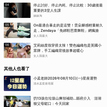
04
停止討好、停止內耗、停止比較：30歲後最
重要的3堂人生課
姊妹淘
05
On最適合暴走的是這雙！雲朵腳感輕量耐久
走，Zendaya「免綁鞋芭蕾舞鞋」網瘋搶
女人我最大
06
艾莉絲度假穿搭太辣！雙色編織包是英國小
眾牌，手工編織背後故事超暖心
女人我最大
其他人也看了
小孟老師2026年08月10日(一)星座運勢
清水孟星座塔羅
扔13孩住垃圾山爽領補助…縣府介入 澎湖
狠父母鬆口：今天回家