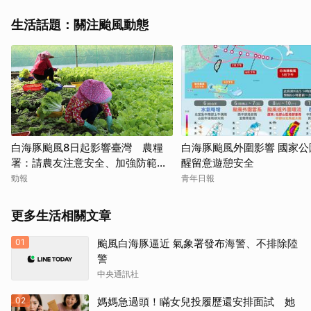
生活話題：關注颱風動態
白海豚颱風8日起影響臺灣 農糧
白海豚颱風外圍影響 國家公
署：請農友注意安全、加強防範措
醒留意遊憩安全
施
勁報
青年日報
更多生活相關文章
01
颱風白海豚逼近 氣象署發布海警、不排除陸
警
中央通訊社
02
媽媽急過頭！瞞女兒投履歷還安排面試 她