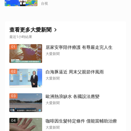
台視
查看更多大愛新聞
最近1小時結果
01
居家安寧陪伴療護 有尊嚴走完人生
大愛新聞
02
白海豚逼近 周末父親節伴風雨
大愛新聞
03
歐洲熱浪缺水 各國設法應變
大愛新聞
04
咖啡因生髮特定條件 僅能當輔助治療
大愛新聞