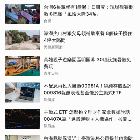
台灣6長輩就有1憂鬱！日研究：現場觀賽刺
激多巴胺「風險大降34%」
台視
澎湖尖山村狠父母領補助棄養 8個孩子擠住
4坪大隔間
民視新聞網
高雄親子遊樂園區明開幕 30項設施暑假免
費玩
青年日報
不配息再投入勝過00981A！純純存股點評
009816報酬表現甚至優於主動式ETF
觀傳媒
主動式 ETF 怎麼挑？理財作家拿數據說話
00407A靠「選股邏輯＋人機協作」拉開與
同類的差距
觀傳媒
白海豚颱風逼近！臺灣港務公司提前啟動防