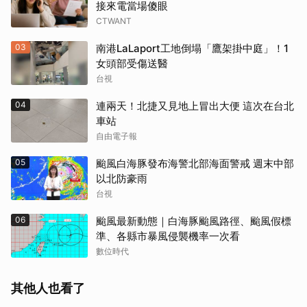
接來電當場傻眼
CTWANT
03
南港LaLaport工地倒塌「鷹架掛中庭」！1
女頭部受傷送醫
台視
04
連兩天！北捷又見地上冒出大便 這次在台北
車站
自由電子報
05
颱風白海豚發布海警北部海面警戒 週末中部
以北防豪雨
台視
06
颱風最新動態｜白海豚颱風路徑、颱風假標
準、各縣市暴風侵襲機率一次看
數位時代
其他人也看了