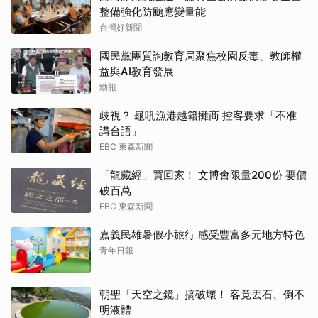
整備強化防颱應變量能
台灣好新聞
國民黨團質詢教育局聚焦校園反毒、教師權
益與AI教育發展
勁報
歧視？ 龜吼漁港越籍攤商 控客要求「不准
講台語」
EBC 東森新聞
「龍藏經」買回家！ 文博會限量200份 要價
破百萬
EBC 東森新聞
嘉義民雄暑假小旅行 感受豐富多元地方特色
青年日報
朝聖「天空之鏡」搞破壞！ 客竟丟石、倒不
明液體