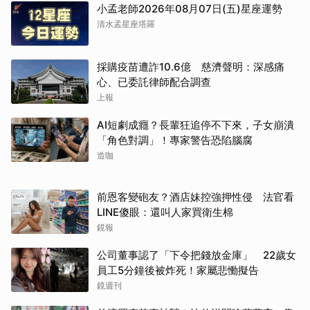
小孟老師2026年08月07日(五)星座運勢
清水孟星座塔羅
採購疫苗遭詐10.6億 慈濟聲明：深感痛
心、已委託律師配合調查
上報
AI短劇成癮？長輩狂追停不下來，子女崩潰
「角色對調」！專家警告恐陷腦腐
造咖
前恩客變砲友？酒店妹控強押性侵 法官看
LINE傻眼：還叫人家買衛生棉
鏡報
公司董事認了「下令把錢放金庫」 22歲女
員工5分鐘後被炸死！家屬悲慟擬告
鏡週刊