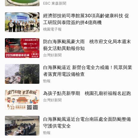
EBC 東森新聞
經濟部技術司專館展30項高齡健康科技 促
工研院與泰陞簽約拼4億商機
桃園電子報
防白海豚颱風豪大雨 桃市府文化局本週末
藝文活動異動報你知
台灣好新聞
白海豚颱逼近 新營台電全力戒備！民眾與業
者落實用電設備檢查
勁報
為孩子點亮新學期 桃園孔廟祈福報名起跑
台灣好新聞
白海豚颱風逼近台電台南區處全面防颱整備
守護供電安全
勁報