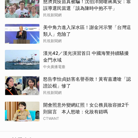
慈濟買疫苗真被騙！沈伯洋開嗆蔣萬安：靠
誤導選民當選「該為陳時中抱不平」
民視新聞網
美中角力進入深水區！謝金河示警「台灣這
類人」危險了
民視新聞網
漢光42／漢光演習首日 中國海警持續騷擾
金門水域
中央廣播電臺
怒告李怡貞妨害名譽吞敗！黃宥嘉遭嗆「認
證訟棍」慘了
民視新聞網
開會照意外變網紅照！女公務員妝容掀2千
則留言 本人怒嗆：化妝有錯嗎
CTWANT