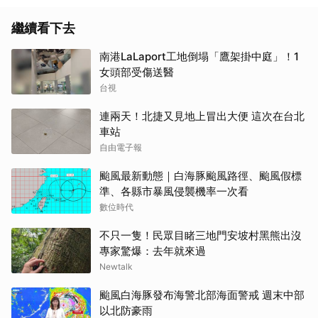
繼續看下去
南港LaLaport工地倒塌「鷹架掛中庭」！1
女頭部受傷送醫
台視
連兩天！北捷又見地上冒出大便 這次在台北
車站
自由電子報
颱風最新動態｜白海豚颱風路徑、颱風假標
準、各縣市暴風侵襲機率一次看
數位時代
不只一隻！民眾目睹三地門安坡村黑熊出沒
專家驚爆：去年就來過
Newtalk
颱風白海豚發布海警北部海面警戒 週末中部
以北防豪雨