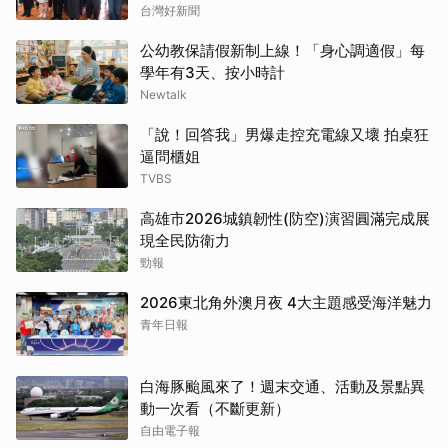
台灣好新聞
公幼教保請假新制上線！「身心調適假」每
學年有3天、按小時計
Newtalk
「說！回答我」男爆走控充電線又壞 拍桌狂
逼問櫃姐
TVBS
高雄市2026城鎮韌性(防空)演習圓滿完成展
現全民防衛力
勁報
2026東北角外澳月夜 4大主題感受海洋魅力
青年日報
白海豚颱風來了！週末交通、活動及景點異
動一次看（不斷更新）
自由電子報