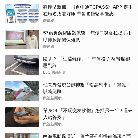
歡慶父親節 《台中通TCPASS》APP 攜手
在地名店端好康 帶爸爸輕鬆享優惠
觀傳媒
57歲男解尿困難就醫 無傷口微創拉提手術
助排尿順暢保雄風
觀傳媒
陷阱？ 「柱擋難停」！ 車停格子內 輪胎卻
壓到線
EBC 東森新聞
他意外發現台鐵神級「暗黑列車」！網驚：
以為絕跡
民視新聞網
單身OL「不玩交友軟體」怎找另一半？過來
人給答案了
民視新聞網
白海豚颱風逼近 蘆竹區公所提前部署全面