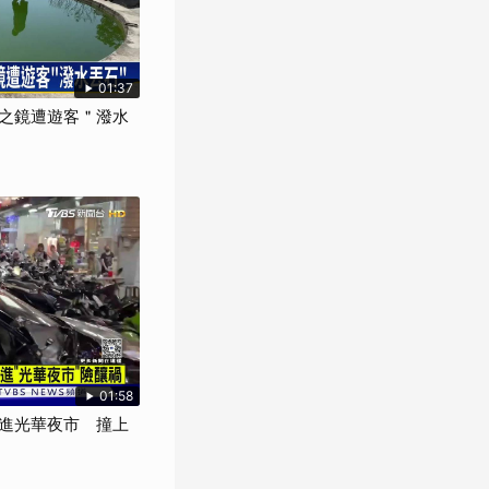
01:37
之鏡遭遊客＂潑水
01:58
進光華夜市 撞上