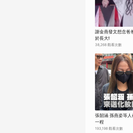
謝金燕發文想念爸
於長大!
38,268 觀看次數
張韶涵 孫燕姿等人
一程
193,198 觀看次數