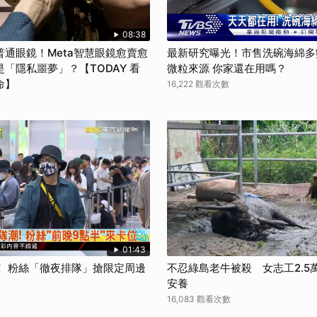
08:38
通眼鏡！Meta智慧眼鏡愈賣愈
最新研究曝光！市售洗碗海綿多
「隱私噩夢」？【TODAY 看
微粒來源 你家還在用嗎？
命】
16,222 觀看次數
01:43
！ 粉絲「徹夜排隊」搶限定周邊
不忍綠島老牛被殺 女志工2.5
安養
16,083 觀看次數