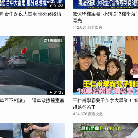
01:23
! 台中深夜大雷雨 部分路段積
驚悚墜樓案曝! 小狗從"3樓墜落
曝光
142,081 觀看次數
01:38
兩車互不相讓」 逼車致擦撞壅塞
王仁甫學霸兒子加拿大畢業！ 1
超越爸爸了
424,676 觀看次數