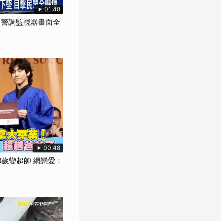
01:48
" 警調監視器畫面全
00:48
8歲變超帥 網戀愛：