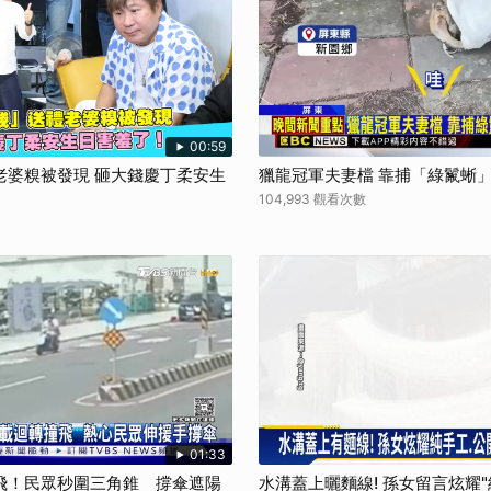
取消
00:59
老婆糗被發現 砸大錢慶丁柔安生
獵龍冠軍夫妻檔 靠捕「綠鬣蜥
104,993 觀看次數
01:33
飛！民眾秒圍三角錐 撐傘遮陽
水溝蓋上曬麵線! 孫女留言炫耀