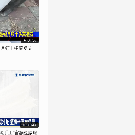
01:57
」月領十多萬禮券
01:44
"純手工"害麵線廠熄