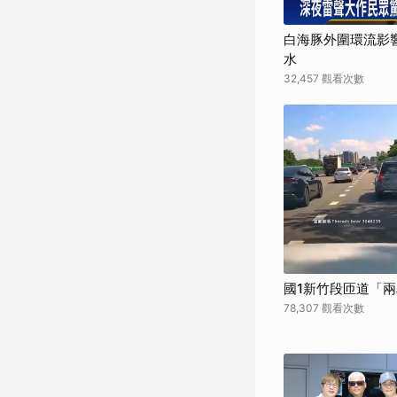
白海豚外圍環流影響
水
32,457 觀看次數
國1新竹段匝道「
78,307 觀看次數