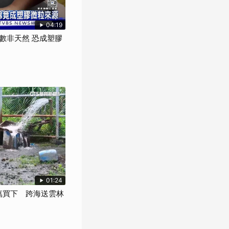
04:19
數非天然 恐成塑膠
01:24
萬買下 跨海送雲林