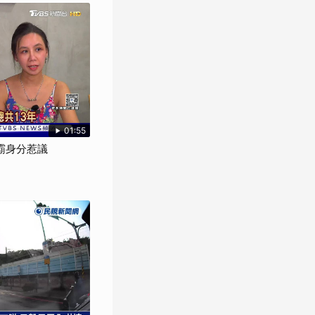
01:55
學霸身分惹議