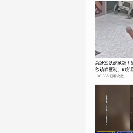
急診室臥虎藏龍！
秒鎖喉壓制」#鏡
100,885 觀看次數