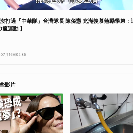
棒球沒打過「中華隊」台灣隊長 陳傑憲 充滿羨慕勉勵學弟
O瘋運動 】
07月16日02:35
些影片