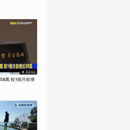
02:02
8萬 較1個月前增