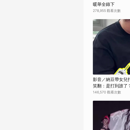
暖舉全錄下
278,955 觀看次數
影音／納豆帶女兒
笑翻：是打到誰了
146,570 觀看次數