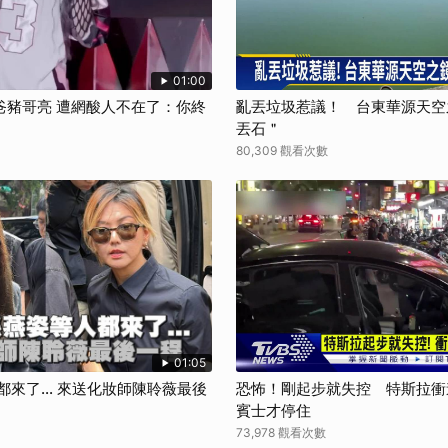
01:00
爸豬哥亮 遭網酸人不在了：你終
亂丟垃圾惹議！ 台東華源天空
丟石＂
80,309 觀看次數
01:05
都來了... 來送化妝師陳聆薇最後
恐怖！剛起步就失控 特斯拉衝
賓士才停住
73,978 觀看次數