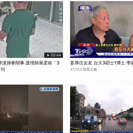
00:44
醉漢揮拳鬧事 護理師展柔術「3
姜厚任女友 台大3碩士1博士 
週刊
41,004 觀看次數