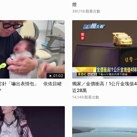
燈
361,116 觀看次數
01:02
打針「嚇出表情包」 依依目睹
獨家／金價衝高！1公斤金塊值45
？
近28萬
14,149 觀看次數