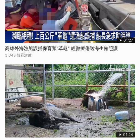
01:27
高雄外海漁船誤捕保育類"革龜" 輕微擦傷送海生館照護
3,348 觀看次數
01:24