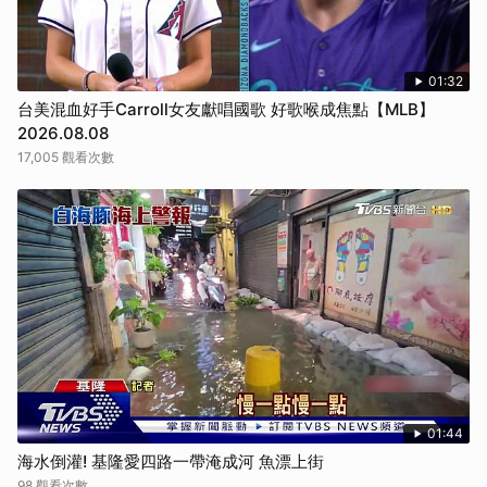
01:32
台美混血好手Carroll女友獻唱國歌 好歌喉成焦點【MLB】
2026.08.08
17,005 觀看次數
01:44
海水倒灌! 基隆愛四路一帶淹成河 魚漂上街
98 觀看次數