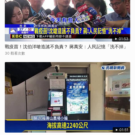
01:53
戰疫苗！沈伯洋嗆造謠不負責？ 蔣萬安：人民記憶「洗不掉」
30 觀看次數
01:51