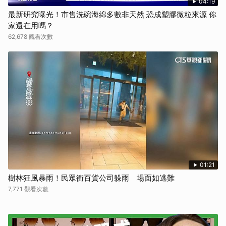
04:19
最新研究曝光！市售洗碗海綿多數非天然 恐成塑膠微粒來源 你
家還在用嗎？
62,678 觀看次數
01:21
樹林狂風暴雨！民眾衝百貨公司躲雨 場面如逃難
7,771 觀看次數