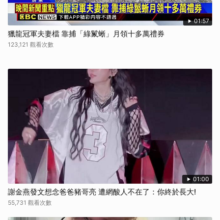
01:57
獵龍冠軍夫妻檔 靠捕「綠鬣蜥」月領十多萬禮券
123,121 觀看次數
01:00
謝金燕發文想念爸爸豬哥亮 遭網酸人不在了：你終於長大!
55,731 觀看次數