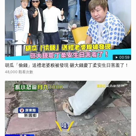
00:59
胡瓜「偷錢」送禮老婆糗被發現 砸大錢慶丁柔安生日害羞了！
48,000 觀看次數