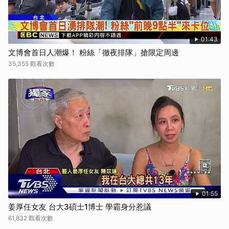
01:43
文博會首日人潮爆！ 粉絲「徹夜排隊」搶限定周邊
35,355 觀看次數
01:55
姜厚任女友 台大3碩士1博士 學霸身分惹議
61,832 觀看次數