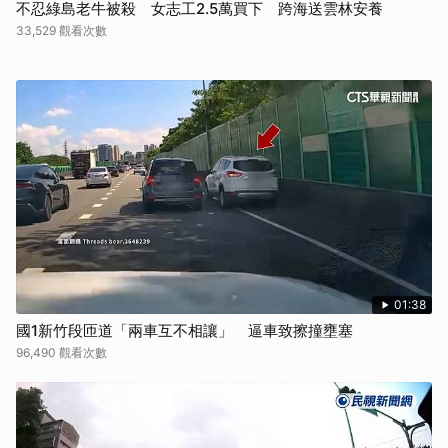
不忍綠島老牛被殺 女志工2.5萬買下 跨海送雲林安養
33,529 觀看次數
01:38
國1新竹段匝道「兩車互不相讓」 逼車致擦撞壅塞
96,490 觀看次數