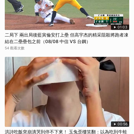
01:03
二局下 兩出局後藍寅倫安打上壘 但高宇杰的精采阻殺將跑者凍
結在二壘壘包之前（08/08 中信 VS 台鋼）
54 觀看次數
00:56
洪詩吃飯突崩潰哭到停不下來！ 玉兔歪樓笑翻：以為吃到牛蛙