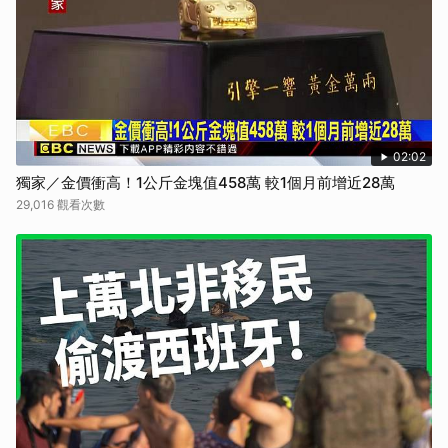
02:02
獨家／金價衝高！1公斤金塊值458萬 較1個月前增近28萬
29,016 觀看次數