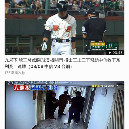
00:43
九局下 琥王發威!陳琥登板關門 投出三上三下幫助中信收下系
列賽二連勝（08/08 中信 VS 台鋼）
176 觀看次數