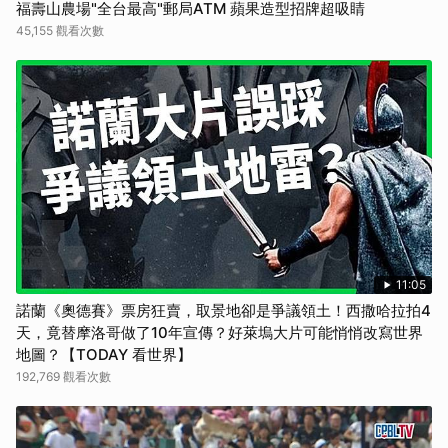
福壽山農場"全台最高"郵局ATM 蘋果造型招牌超吸睛
45,155 觀看次數
11:05
諾蘭《奧德賽》票房狂賣，取景地卻是爭議領土！西撒哈拉拍4
天，竟替摩洛哥做了10年宣傳？好萊塢大片可能悄悄改寫世界
地圖？【TODAY 看世界】
192,769 觀看次數