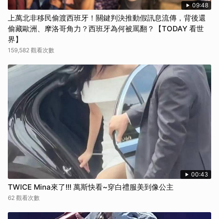
09:48
上萬北非移民偷渡西班牙！關鍵判決推動假訊息流傳，背後還
偷藏歐洲、摩洛哥角力？西班牙為何被罵翻？【TODAY 看世
界】
159,582 觀看次數
00:43
TWICE Mina來了!!! 萬斯快看~穿白禮服美到像公主
62 觀看次數