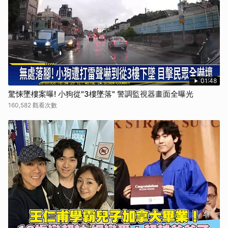
01:48
驚悚墜樓案曝! 小狗從"3樓墜落" 警調監視器畫面全曝光
160,582 觀看次數