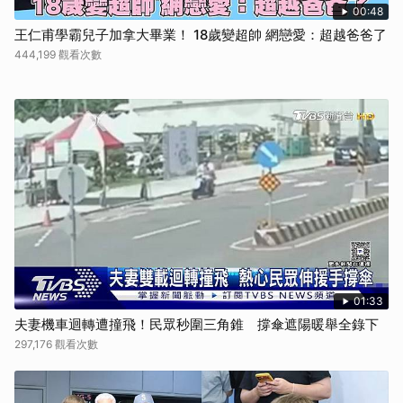
00:48
王仁甫學霸兒子加拿大畢業！ 18歲變超帥 網戀愛：超越爸爸了
444,199 觀看次數
01:33
夫妻機車迴轉遭撞飛！民眾秒圍三角錐 撐傘遮陽暖舉全錄下
297,176 觀看次數