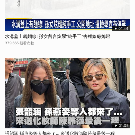
01:44
水溝蓋上曬麵線! 孫女留言炫耀"純手工"害麵線廠熄燈
379,665 觀看次數
01:05
張韶涵 孫燕姿等人都來了... 來送化妝師陳聆薇最後一程