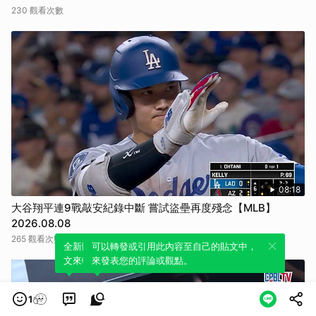
230 觀看次數
08:18
大谷翔平連9戰敲安紀錄中斷 嘗試盜壘再度殘念【MLB】
2026.08.08
265 觀看次數
全新體驗！一鍵引用此內容，透過發布貼
可以轉發或引用此內容至自己的貼文中，
文來輕鬆表達個人立場。
來發表您的評論或觀點。
1