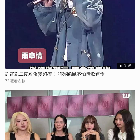
01:51
許富凱二度攻蛋變超瘦！ 強碰颱風不怕情歌連發
72 觀看次數