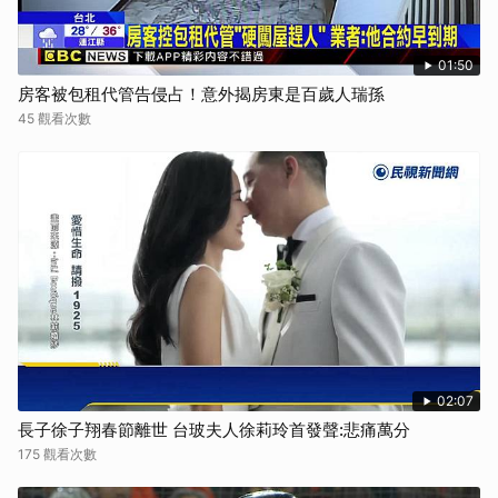
01:50
房客被包租代管告侵占！意外揭房東是百歲人瑞孫
45 觀看次數
02:07
長子徐子翔春節離世 台玻夫人徐莉玲首發聲:悲痛萬分
175 觀看次數