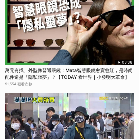
08:38
萬元有找、外型像普通眼鏡！Meta智慧眼鏡愈賣愈紅，是時尚
配件還是「隱私噩夢」？【TODAY 看世界｜小發明大革命】
91,554 觀看次數