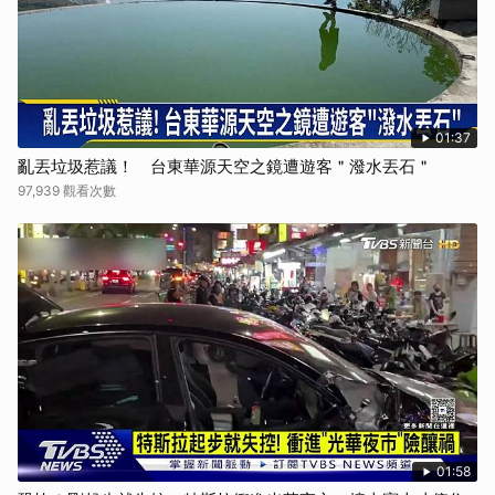
取消
01:37
亂丟垃圾惹議！ 台東華源天空之鏡遭遊客＂潑水丟石＂
97,939 觀看次數
01:58