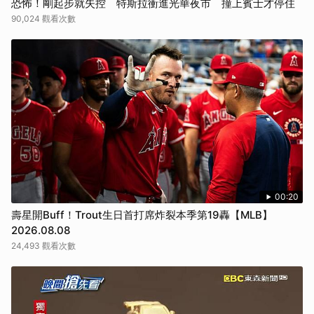
恐怖！剛起步就失控 特斯拉衝進光華夜市 撞上賓士才停住
90,024 觀看次數
00:20
壽星開Buff！Trout生日首打席炸裂本季第19轟【MLB】
2026.08.08
24,493 觀看次數