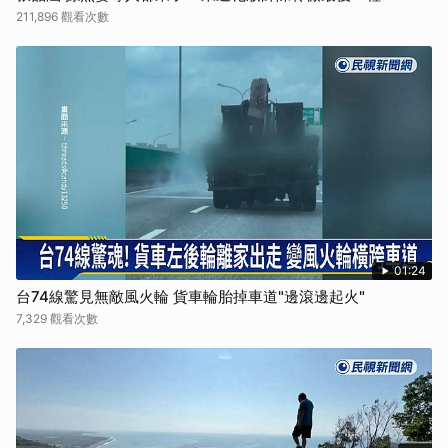
211,896 觀看次數
01:24
台74線驚見無敵風火輪 貨車輪胎掉車道"邊滾邊起火"
7,329 觀看次數