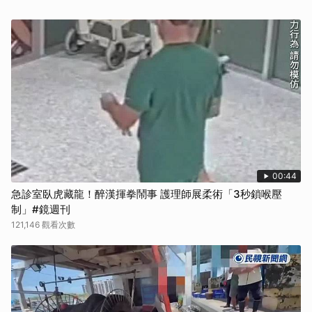
00:44
急診室臥虎藏龍！醉漢揮拳鬧事 護理師展柔術「3秒鎖喉壓
制」#鏡週刊
121,146 觀看次數