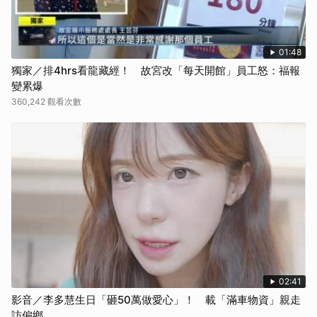
01:48
獨家／排4hrs看龍藏經！ 故宮改「每天開館」員工怒：福報
變累爆
360,242 觀看次數
02:41
影音／李多慧生日「砸50萬做愛心」！ 載「滿車物資」親走
訪偏鄉