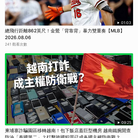
01:03
總飛行距離862英尺！金鶯「背靠背」暴力雙重奏【MLB】
2026.08.06
241 觀看次數
09:25
柬埔寨詐騙園區移轉越南！包下飯店蓋巨型機房 越南鐵腕開查
防淪「泰國第二」？打擊跨國犯罪已成各國主權防衛戰？