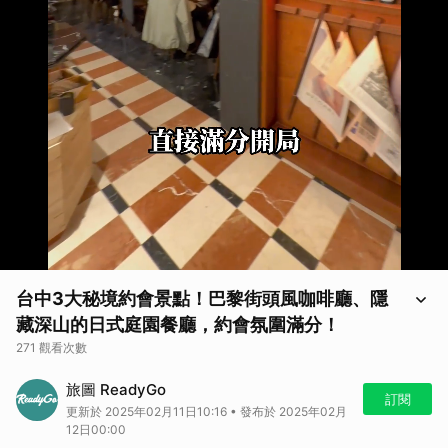
台中3大秘境約會景點！巴黎街頭風咖啡廳、隱
藏深山的日式庭園餐廳，約會氛圍滿分！
271 觀看次數
看更多台中相關影音：
不再只升級大薯！台中西屯奢華宵夜！壽司、湯
旅圖 ReadyGo
包、燉飯一次滿足
訂閱
更新於 2025年02月11日10:16 • 發布於 2025年02月
更多旅遊節目都在
ReadyGo YT 頻道
12日00:00