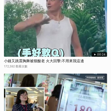
取消
00:24
小鐘又跳震胸舞被狠酸老 火大回擊:不用來我這邊
172,592 觀看次數