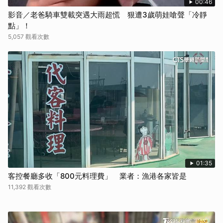
00:46
影音／老爸騎車雙載突遇大雨超慌 狠遭3歲萌娃嗆聲「冷靜
點」！
5,057 觀看次數
01:35
客控餐廳多收「800元料理費」 業者：漁港各家皆是
11,392 觀看次數