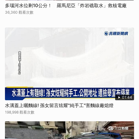
多瑙河水位剩10公分！ 羅馬尼亞「炸岩礁取水」救核電廠
36,360 觀看次數
01:44
水溝蓋上曬麵線! 孫女留言炫耀"純手工"害麵線廠熄燈
198,998 觀看次數