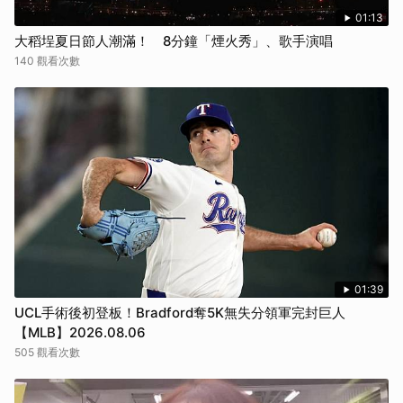
01:13
大稻埕夏日節人潮滿！ 8分鐘「煙火秀」、歌手演唱
140 觀看次數
01:39
UCL手術後初登板！Bradford奪5K無失分領軍完封巨人
【MLB】2026.08.06
505 觀看次數