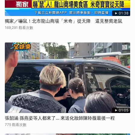
01:38
獨家／嚇鼠！北市龍山商場「米奇」從天降 還見整窩老鼠
169,291 觀看次數
01:05
張韶涵 孫燕姿等人都來了... 來送化妝師陳聆薇最後一程
775 觀看次數