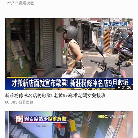
122,712 觀看次數
01:26
新莊粉條冰名店將歇業! 老饕敲碗:求老闆女兒接班
60,383 觀看次數