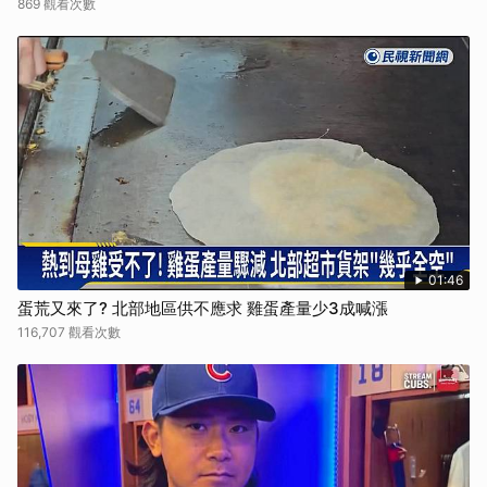
869 觀看次數
01:46
蛋荒又來了? 北部地區供不應求 雞蛋產量少3成喊漲
116,707 觀看次數