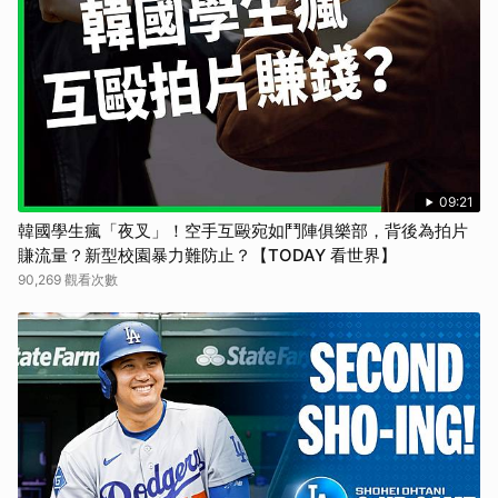
09:21
韓國學生瘋「夜叉」！空手互毆宛如鬥陣俱樂部，背後為拍片
賺流量？新型校園暴力難防止？【TODAY 看世界】
90,269 觀看次數