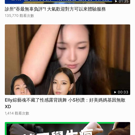
01:35
診所"吞最無辜負評"! 大氣歡迎對方可以來體驗服務
135,770 觀看次數
00:33
Elly綜藝魂不藏了性感露背跳舞 小S秒讚：好美媽媽基因無敵
XD
1,414 觀看次數