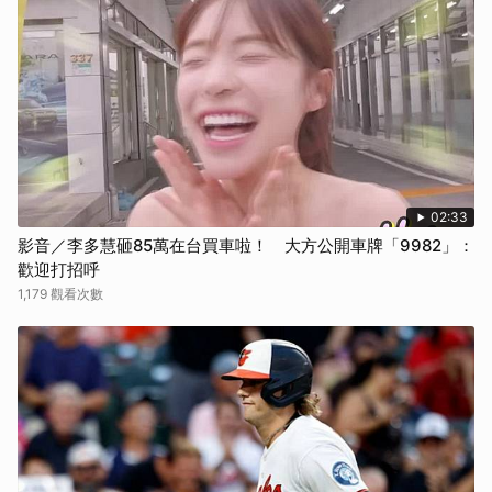
02:33
影音／李多慧砸85萬在台買車啦！ 大方公開車牌「9982」：
歡迎打招呼
1,179 觀看次數