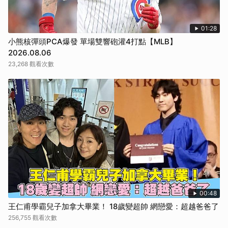
01:28
小熊核彈頭PCA爆發 單場雙響砲灌4打點【MLB】
2026.08.06
23,268 觀看次數
00:48
王仁甫學霸兒子加拿大畢業！ 18歲變超帥 網戀愛：超越爸爸了
256,755 觀看次數