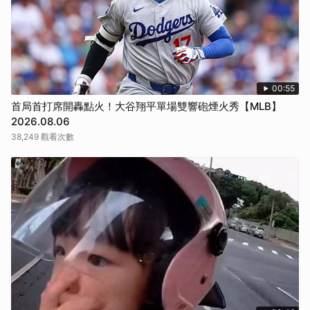
00:55
首局首打席開轟點火！大谷翔平單場雙響砲煙火秀【MLB】
2026.08.06
38,249 觀看次數