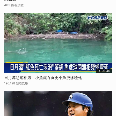
403 觀看次數
01:40
日月潭惡霸相殘 小魚虎吞食更小魚虎慘噎死
196,198 觀看次數