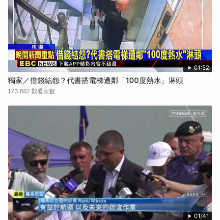
01:52
獨家／借錢結怨？代書搭電梯遭鄰「100度熱水」淋頭
173,667 觀看次數
01:41