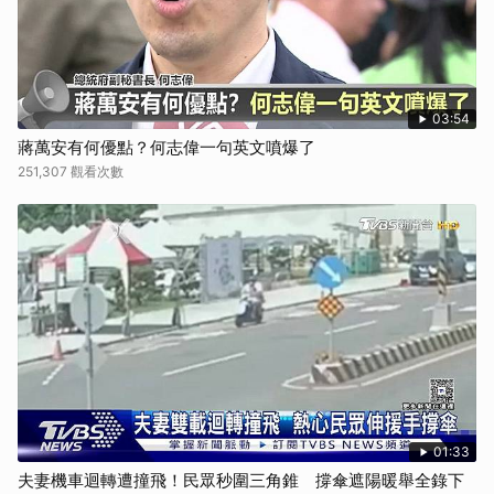
03:54
蔣萬安有何優點？何志偉一句英文噴爆了
251,307 觀看次數
01:33
夫妻機車迴轉遭撞飛！民眾秒圍三角錐 撐傘遮陽暖舉全錄下