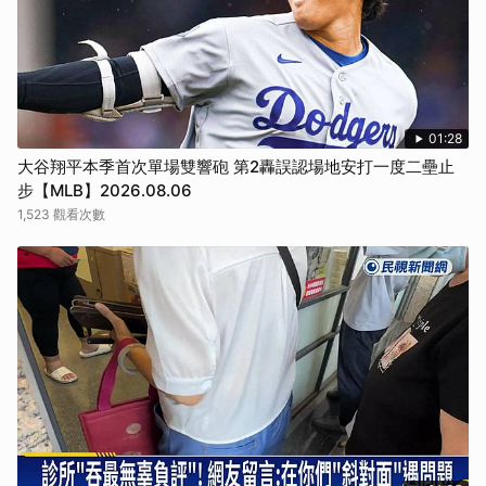
01:28
大谷翔平本季首次單場雙響砲 第2轟誤認場地安打一度二壘止
步【MLB】2026.08.06
1,523 觀看次數