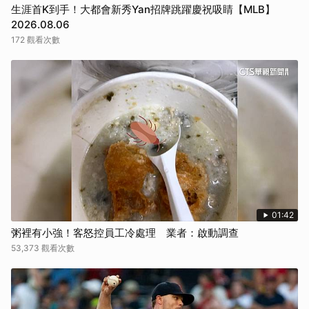
生涯首K到手！大都會新秀Yan招牌跳躍慶祝吸睛【MLB】
2026.08.06
172 觀看次數
01:42
粥裡有小強！客怒控員工冷處理 業者：啟動調查
53,373 觀看次數