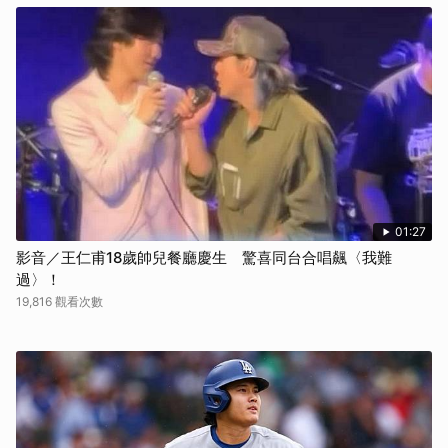
01:27
影音／王仁甫18歲帥兒餐廳慶生 驚喜同台合唱飆〈我難
過〉！
19,816 觀看次數