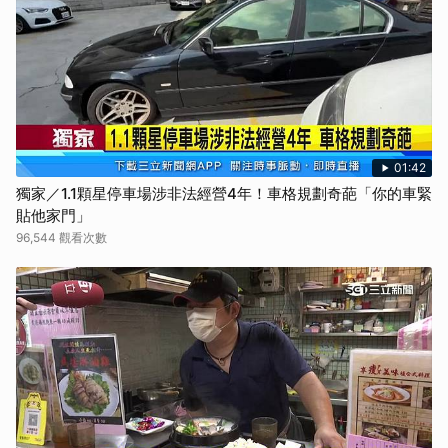
01:42
獨家／1.1顆星停車場涉非法經營4年！車格規劃奇葩「你的車緊
貼他家門」
96,544 觀看次數