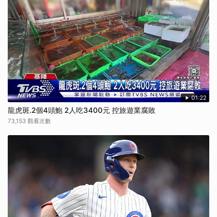
01:22
龍虎斑.2個4頭鮑 2人吃3400元 控旅遊業腐敗
73,153 觀看次數