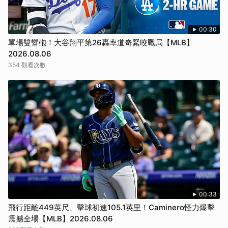
00:30
單場雙響砲！大谷翔平第26轟率道奇緊咬戰局【MLB】
2026.08.06
354 觀看次數
00:33
飛行距離449英尺、擊球初速105.1英里！Caminero怪力爆擊
震撼全場【MLB】2026.08.06