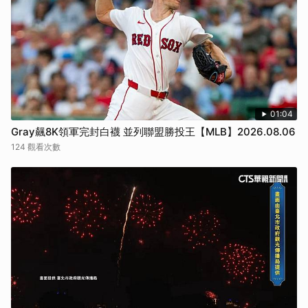
01:04
Gray飆8K領軍完封白襪 並列聯盟勝投王【MLB】2026.08.06
124 觀看次數