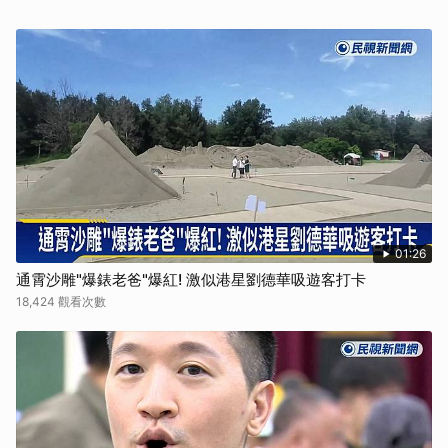
01:26
通霄沙雕"爆錶老爸"爆紅! 激似港星劉德華吸遊客打卡
18,424 觀看次數