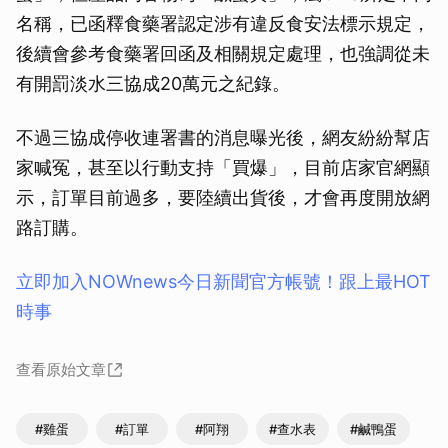
名稱，已函釋食藥署認定涉有違反食安法標示規定，
後續會參考食藥署回函及相關規定處理，也強調從未
有開罰淡水三協成20萬元之紀錄。
不過三協成停收連署書的消息曝光後，網友紛紛幫店
家喊冤，甚至以行動支持「買爆」，目前店家官網顯
示，訂單目前過多，要陸續出貨後，才會再度開放網
路訂購。
立即加入NOWnews今⽇新聞官⽅帳號！跟上最HOT
時事
查看原始文章
#雞蛋
#訂單
#阿翔
#查水表
#鹹鴨蛋