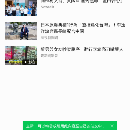
同框柯文哲、黃國昌 盧秀燕喊「藍白合心」
Newtalk
日本原爆典禮1行為「遭控矮化台灣」！李逸
洋缺席轟長崎配合中國
民視新聞網
醉男與女友吵架脫序 翻行李箱亮刀嚇壞人
鏡新聞影音
影音
全新體驗！一鍵引用此內容，透過發布貼
可以轉發或引用此內容至自己的貼文中，