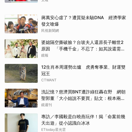
蔣萬安心虛了？遭質疑未驗DNA 經濟學家
發文嗆爆
民視新聞網
婆媳隔空撕破臉？台玻夫人還原長子離世2
原因 「手機千金」不忍了：如其說還需要
離開嗎？
鏡報
12生肖本周運勢出爐 虎勇奪事業、財運雙
冠王
CTWANT
洗記憶？慈濟買BNT遭詐綠狂轟在野 網朝
聖郭董「大小姐說不要買」貼文：根本兩碼
事
鏡週刊
專訪／李國毅是白曉燕玩伴！揭「命案前幾
天出遊」從小認識白冰冰
ETtoday星光雲