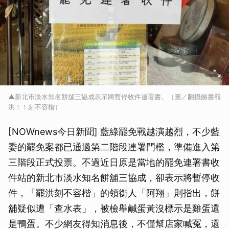
▲新北市淡水知名餅舖三協成表示將暫停收件連署書。（圖／翻攝臉書罷
洪！！刻不容楷）
[NOWnews今日新聞] 藍綠罷免戰越演越烈，不少藍
委的罷免案都已通過第二階段連署門檻，準備進入第
三階段正式投票。不過近日原是當地的罷免連署書收
件站的新北市淡水知名餅舖三協成，卻表示將暫停收
件，「罷洪刻不容楷」的領銜人「阿翔」則指出，餅
舖疑似遭「查水表」，被檢舉鹹蛋黃沒標示是雞蛋還
是鴨蛋。不少網友得知消息後，不僅幫店家喊冤，還