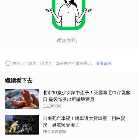
尚無內容。
內容已至結尾。請注意，部分內容可能未顯示。
查看資訊
繼續看下去
北市19歲少女家中產子！死嬰藏毛巾伴屍數
日 提袋進派出所嚇壞警員
三立新聞網
台南死亡車禍！轎車遭大貨車壓「扭曲變
形」男駕駛受困亡
EBC 東森新聞