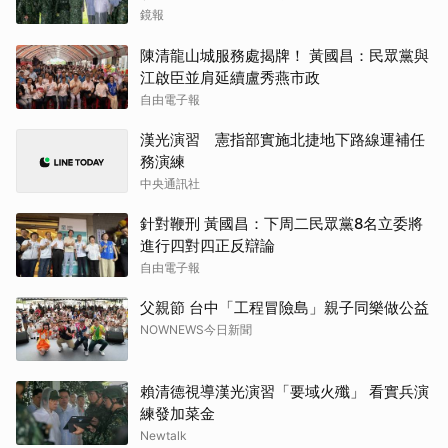
鏡報
陳清龍山城服務處揭牌！ 黃國昌：民眾黨與
江啟臣並肩延續盧秀燕市政
自由電子報
漢光演習 憲指部實施北捷地下路線運補任
務演練
中央通訊社
針對鞭刑 黃國昌：下周二民眾黨8名立委將
進行四對四正反辯論
自由電子報
父親節 台中「工程冒險島」親子同樂做公益
NOWNEWS今日新聞
賴清德視導漢光演習「要域火殲」 看實兵演
練發加菜金
Newtalk