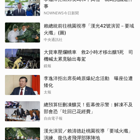
事
NOWNEWS今日新聞
賴總統前往桃園視導「漢光42號演習－要域
火殲」(圖)
中央通訊社
大貨車壓爛轎車 救2小時才移出釀1死 司
機喊太累竟驗出毒駕
鏡報
李逸洋拒出席長崎原爆紀念活動 曝座位遭
矮化
太報
總預算狂刪凍釀災！藍幕僚示警：解凍不及
部會恐「吐回已花經費」
自由電子報
漢光演習／賴清德赴桃園視導「要域火殲」
演練、復仇者飛彈部隊陣地