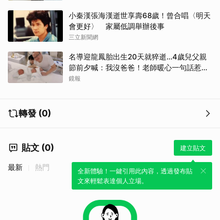
小秦漢張海漢逝世享壽68歲！曾合唱〈明天
會更好〉 家屬低調舉辦後事
三立新聞網
名導迎龍鳳胎出生20天就猝逝...4歲兒父親
節前夕喊：我沒爸爸！老師暖心一句話惹哭
遺孀
鏡報
轉發 (0)
貼文 (0)
建立貼文
最新
熱門
全新體驗！一鍵引用此內容，透過發布貼
文來輕鬆表達個人立場。