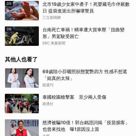
05
北市19歲少女家中產子！死嬰藏毛巾伴屍數
日 提袋進派出所嚇壞警員
三立新聞網
06
台南死亡車禍！轎車遭大貨車壓「扭曲變
形」男駕駛受困亡
EBC 東森新聞
其他人也看了
69歲陸小芬曬照狀態驚艷四方 性感不想遮
「姐真的太辣」
鏡週刊
泰國校園槍擊案 至少兩人受傷
路透社
慈濟被騙10億！郭台銘證詞揭「疫苗掮客」
也曾來找他 曝1原因沒上當
太報