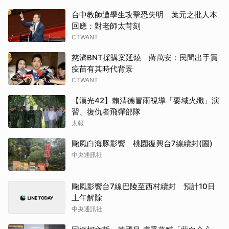
台中教師遭學生攻擊恐失明 葉元之批人本
回應：對老師太苛刻
CTWANT
慈濟BNT採購案延燒 蔣萬安：民間出手買
疫苗有其時代背景
CTWANT
【漢光42】賴清德冒雨視導「要域火殲」演
習、復仇者飛彈部隊
太報
颱風白海豚影響 桃園復興台7線續封(圖)
中央通訊社
颱風影響台7線巴陵至西村續封 預計10日
上午解除
中央通訊社