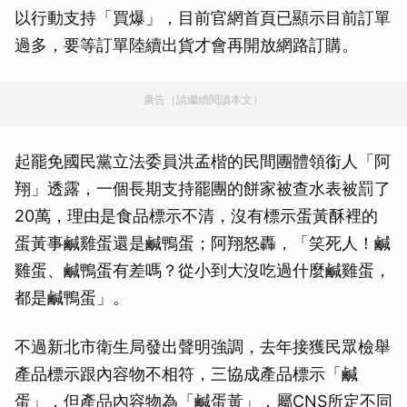
以行動支持「買爆」，目前官網首頁已顯示目前訂單
過多，要等訂單陸續出貨才會再開放網路訂購。
廣告（請繼續閱讀本文）
起罷免國民黨立法委員洪孟楷的民間團體領銜人「阿
翔」透露，一個長期支持罷團的餅家被查水表被罰了
20萬，理由是食品標示不清，沒有標示蛋黃酥裡的
蛋黃事鹹雞蛋還是鹹鴨蛋；阿翔怒轟，「笑死人！鹹
雞蛋、鹹鴨蛋有差嗎？從小到大沒吃過什麼鹹雞蛋，
都是鹹鴨蛋」。
不過新北市衛生局發出聲明強調，去年接獲民眾檢舉
產品標示跟內容物不相符，三協成產品標示「鹹
蛋」，但產品內容物為「鹹蛋黃」，屬CNS所定不同