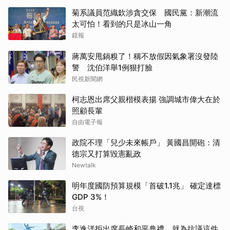
菊系議員范織欽涉貪交保 國民黨：新潮流
太可怕！看到的只是冰山一角
鏡報
蔣萬安甩鍋糗了！稱不放假因氣象署沒發陸
警 沈伯洋舉1例狠打臉
民視新聞網
柯志恩出席父親楷模表揚 強調城市偉大在於
照顧長輩
自由電子報
政院不理「兒少未來帳戶」 黃國昌開砲：清
德宗又打算毀憲亂政
Newtalk
明年度國防預算規模「首破1.1兆」 確定達標
GDP 3%！
台視
李逸洋拒出席長崎和平典禮 就為抗議這件