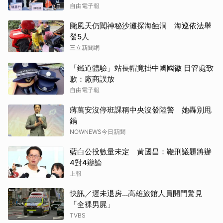
自由電子報
颱風天仍闖神秘沙灘探海蝕洞 海巡依法舉
發5人
三立新聞網
「鐵道體驗」站長帽竟掛中國國徽 日管處致
歉：廠商誤放
自由電子報
蔣萬安沒停班課稱中央沒發陸警 她轟別甩
鍋
NOWNEWS今日新聞
藍白公投數量未定 黃國昌：鞭刑議題將辦
4對4辯論
上報
快訊／遲未退房...高雄旅館人員開門驚見
「全裸男屍」
TVBS