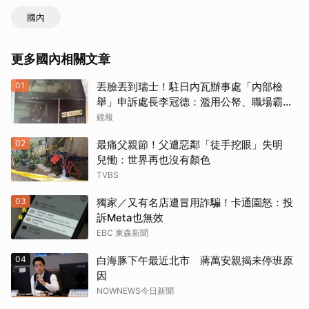
國內
更多國內相關文章
01
丟臉丟到瑞士！駐日內瓦辦事處「內部檢
舉」申訴處長李冠德：濫用公帑、職場霸
凌、超速仔拒繳罰單 外交部要查了
鏡報
02
最痛父親節！父遭惡鄰「徒手挖眼」失明
兒慟：世界再也沒有顏色
TVBS
03
獨家／又有名店遭冒用詐騙！卡通園怒：投
訴Meta也無效
EBC 東森新聞
04
白海豚下午最近北市 蔣萬安親揭未停班原
因
NOWNEWS今日新聞