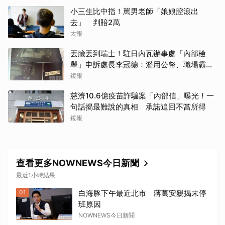
小三生比中指！罵男老師「娘娘腔滾出
去」 判賠2萬
太報
丟臉丟到瑞士！駐日內瓦辦事處「內部檢
舉」申訴處長李冠德：濫用公帑、職場霸
凌、超速仔拒繳罰單 外交部要查了
鏡報
慈濟10.6億疫苗詐騙案「內部信」曝光！一
句話揭最難說的真相 承諾追回不當所得
鏡報
取消
查看更多NOWNEWS今日新聞
最近1小時結果
01
白海豚下午最近北市 蔣萬安親揭未停
班原因
NOWNEWS今日新聞