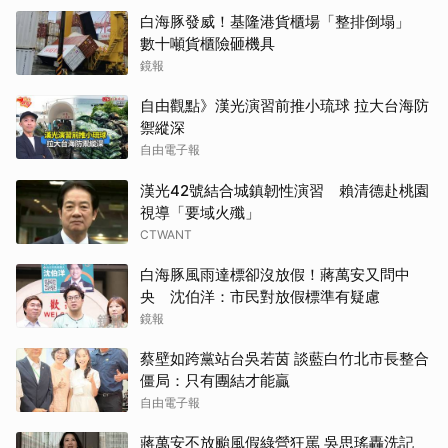
白海豚發威！基隆港貨櫃場「整排倒塌」
數十噸貨櫃險砸機具
鏡報
自由觀點》漢光演習前推小琉球 拉大台海防
禦縱深
自由電子報
漢光42號結合城鎮韌性演習 賴清德赴桃園
視導「要域火殲」
CTWANT
白海豚風雨達標卻沒放假！蔣萬安又問中
央 沈伯洋：市民對放假標準有疑慮
鏡報
蔡壁如跨黨站台吳若茵 談藍白竹北市長整合
僵局：只有團結才能贏
自由電子報
蔣萬安不放颱風假綠營狂罵 吳思瑤轟洗記