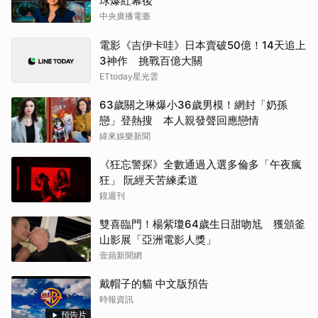
球爆紅幕後
中央廣播電臺
電影《吉伊卡哇》日本賣破50億！14天追上
3神作 挑戰百億大關
ETtoday星光雲
63歲關之琳爆小36歲男模！網封「奶孫
戀」登熱搜 本人親發聲回應戀情
緯來娛樂新聞
《狂忘警探》全數通過入選多倫多「午夜瘋
狂」 阮經天苦練柔道
鏡週刊
雙喜臨門！楊紫瓊64歲生日甜吻尪 獲頒釜
山影展「亞洲電影人獎」
壹蘋新聞網
戴帽子的貓 中文版預告
時報資訊
預告片