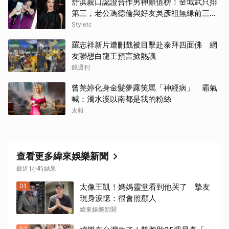
舒淇親口認證合作男神顏值榜！金城武只排
第三，老公馮德倫與好友吳彥祖無緣前三笑
翻網友
Styletc
羅志祥新片遭刪戲被目擊赴泰拜四面佛 網
友聯想白龍王預言掀熱議
鏡週刊
曾莞婷化身金髮夢露笑罵「神經病」 霸氣
喊：濁水溪以南都是我的粉絲
太報
查看更多緯來娛樂新聞
最近1小時結果
01
太像王凱！媽媽靈堂看到他哭了 摯友
現身淚憶：很會照顧人
緯來娛樂新聞
02