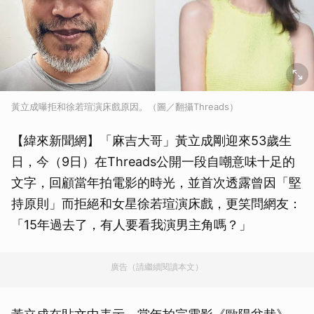
黃立成曝拒和徐若瑄演床戲原因。（圖／翻攝Threads）
【緯來新聞網】「麻吉大哥」黃立成剛迎來53歲生
日，今（9日）在Threads公開一段自嘲意味十足的
文字，回顧當年拍電影的時光，並首次透露曾因「堅
持原則」而拒絕和女星徐若瑄演床戲，更笑問網友：
「15年過去了，有人要看我演男主角嗎？」
廣告（請繼續閱讀本文）