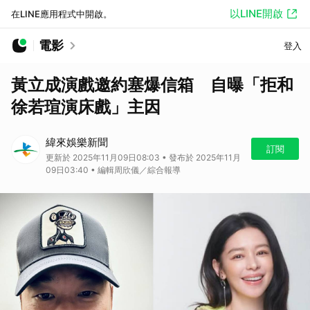
以LINE開啟
在LINE應用程式中開啟。
電影
登入
黃立成演戲邀約塞爆信箱 自曝「拒和
徐若瑄演床戲」主因
緯來娛樂新聞
訂閱
更新於 2025年11月09日08:03 • 發布於 2025年11月
09日03:40 • 編輯周欣儀／綜合報導