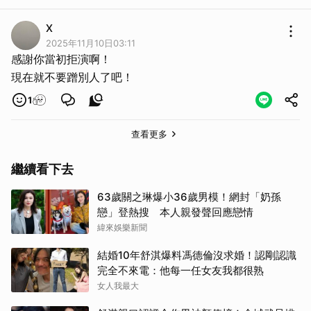
X
2025年11月10日03:11
感謝你當初拒演啊！
現在就不要蹭別人了吧！
1
查看更多
繼續看下去
63歲關之琳爆小36歲男模！網封「奶孫
戀」登熱搜 本人親發聲回應戀情
緯來娛樂新聞
結婚10年舒淇爆料馮德倫沒求婚！認剛認識
完全不來電：他每一任女友我都很熟
女人我最大