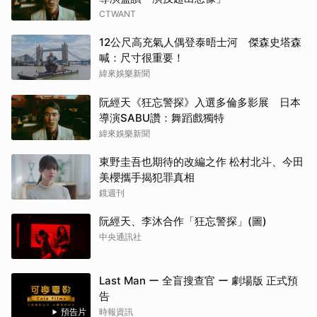
CTWANT
12公尺高充氣人偶登泰晤士河 傑森史塔森
喊：尺寸很重要！
緯來娛樂新聞
阮經天《狂忘警探》入選多倫多影展 日本
導演SABU讚：舞蹈戲獨特
緯來娛樂新聞
東野圭吾也期待的改編之作 松村北斗、今田
美櫻攜手揭犯罪真相
鏡週刊
阮經天、李沐合作「狂忘警探」(圖)
中央通訊社
Last Man ー 全盲搜查官 ー 劇場版 正式預
告
預告片
時報資訊