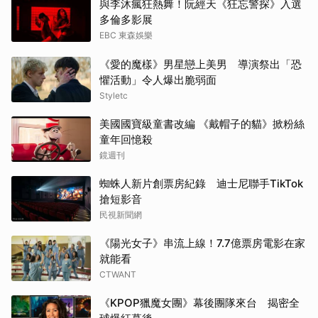
與李沐瘋狂熱舞！阮經天《狂忘警探》入選
多倫多影展
EBC 東森娛樂
《愛的魔樣》男星戀上美男 導演祭出「恐
懼活動」令人爆出脆弱面
Styletc
美國國寶級童書改編 《戴帽子的貓》掀粉絲
童年回憶殺
鏡週刊
蜘蛛人新片創票房紀錄 迪士尼聯手TikTok
搶短影音
民視新聞網
《陽光女子》串流上線！7.7億票房電影在家
就能看
CTWANT
《KPOP獵魔女團》幕後團隊來台 揭密全