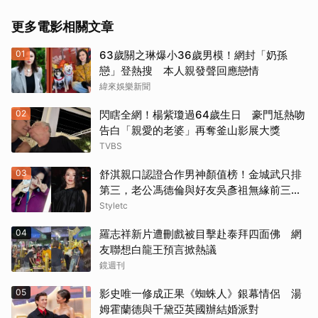
更多電影相關文章
《撕裂地平線》（1997）
01
63歲關之琳爆小36歲男模！網封「奶孫
《變人》（1999）
戀」登熱搜 本人親發聲回應戀情
緯來娛樂新聞
《鋼鐵墳墓》（2013）
02
閃瞎全網！楊紫瓊過64歲生日 豪門尪熱吻
《震盪效應》(2015)
告白「親愛的老婆」再奪釜山影展大獎
TVBS
《神鬼嚎野人》（2016）
03
舒淇親口認證合作男神顏值榜！金城武只排
第三，老公馮德倫與好友吳彥祖無緣前三笑
《網住愛情》（2004）
翻網友
Styletc
其他（歡迎貼文分享）
04
羅志祥新片遭刪戲被目擊赴泰拜四面佛 網
友聯想白龍王預言掀熱議
鏡週刊
05
影史唯一修成正果《蜘蛛人》銀幕情侶 湯
姆霍蘭德與千黛亞英國辦結婚派對