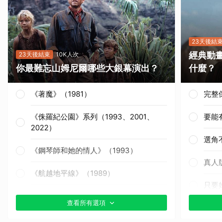
23天後結
經典動
23天後結束
10K人次
你最難忘山姆尼爾哪些大銀幕演出？
什麼？
《著魔》（1981）
完整
《侏羅紀公園》系列（1993、2001、
要能
2022）
選角
《鋼琴師和她的情人》（1993）
真人
《航越地平線》（1989）
只要
《獵殺紅色十月》（1990）
查看所有選項
其他
《戰慄黑洞》（1995）