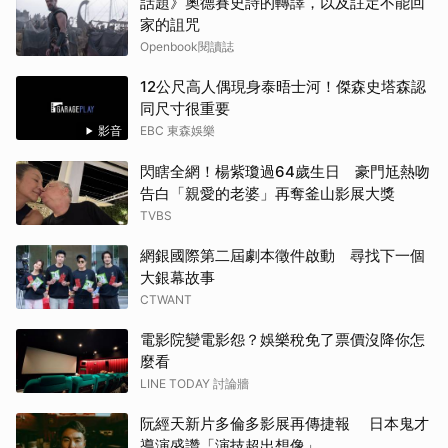
話題》奧德賽史詩的轉譯，以及註定不能回
家的詛咒
Openbook閱讀誌
12公尺高人偶現身泰晤士河！傑森史塔森認
同尺寸很重要
影音
EBC 東森娛樂
閃瞎全網！楊紫瓊過64歲生日 豪門尪熱吻
告白「親愛的老婆」再奪釜山影展大獎
TVBS
網銀國際第二屆劇本徵件啟動 尋找下一個
大銀幕故事
CTWANT
電影院變電影怨？娛樂稅免了票價沒降你怎
麼看
LINE TODAY 討論牆
阮經天新片多倫多影展再傳捷報 日本鬼才
導演盛讚「演技超出想像」