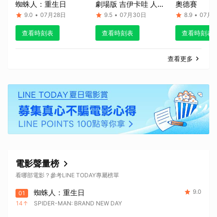
蜘蛛人：重生日
劇場版 吉伊卡哇 人魚
奧德賽
島的秘密
9.0
•
07月28日
9.5
•
07月30日
8.9
•
07月1
查看時刻表
查看時刻表
查看時刻表
查看更多
電影聲量榜
看哪部電影？參考LINE TODAY專屬榜單
蜘蛛人：重生日
9.0
01
14
SPIDER-MAN: BRAND NEW DAY