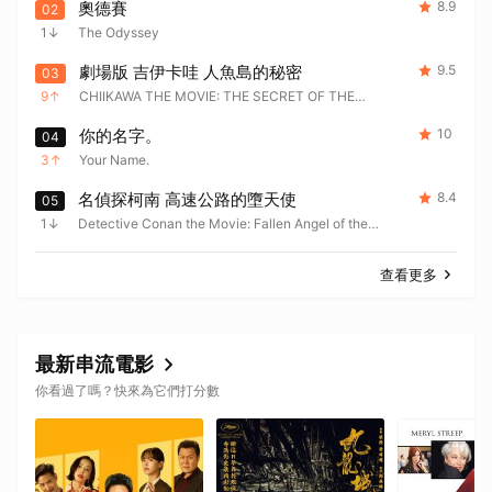
奧德賽
8.9
02
1
The Odyssey
劇場版 吉伊卡哇 人魚島的秘密
9.5
03
9
CHIIKAWA THE MOVIE: THE SECRET OF THE
MERMAID ISLAND
你的名字。
10
04
3
Your Name.
名偵探柯南 高速公路的墮天使
8.4
05
1
Detective Conan the Movie: Fallen Angel of the
Highway
查看更多
最新串流電影
你看過了嗎？快來為它們打分數