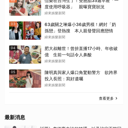
愷樂在台灣生了！雙胞胎35週早產「一
度使用呼吸器」 親曝寶寶狀況
緯來娛樂新聞
03
63歲關之琳爆小36歲男模！網封「奶
孫戀」登熱搜 本人親發聲回應戀情
緯來娛樂新聞
04
肥大叔離世！曾拚直播17小時、年收破
億 生前一句話令人鼻酸
緯來娛樂新聞
05
陳明真與家人爆口角驚動警方 欲跨界
投入長照：寫好遺囑
緯來娛樂新聞
查看更多
最新消息