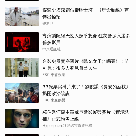
傑森史塔森霸佔泰晤士河 《玩命航線》宣
傳出怪招
鏡週刊
導演讚阮經天投入超乎想像 狂忘警探入選多
倫多影展
中央通訊社
台影史最賣座國片《陽光女子合唱團》！苗
可麗：很多人看見自己人生
EBC 東森娛樂
33億票房神片來了！劉俊謙《長安的荔枝》
揭開政治陰謀
EBC 東森娛樂
羅伯派汀森主演威尼斯影展競賽片《實境誘
捕》正式預告上線
Hypesphere狂熱球電影資訊網