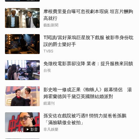
摩根費里曼自曝可忽視劇本瑕疵 坦言片酬夠
高就行
藝點新聞
T閱讀/當好萊塢巨星脫下戲服 被影帝身份耽
誤的爵士樂好手
TVBS
免徵稅電影票卻沒降 業者：提升服務來回饋
台視
影史唯一修成正果《蜘蛛人》銀幕情侶 湯
姆霍蘭德與千黛亞英國辦結婚派對
鏡週刊
孫安佐在戲院被巧遇!! 悄悄力挺爸爸孫鵬
「滿臉驕傲全被拍」
影音
非凡娛樂