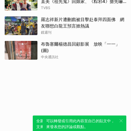
直美《祖先鬼》回娘家、《粽邪4》搶先嚇
桃園
TVBS
羅志祥新片遭刪戲被目擊赴泰拜四面佛 網
友聯想白龍王預言掀熱議
鏡週刊
布魯塞爾楊德昌回顧影展 放映「一一」
(圖)
中央通訊社
全新體驗！一鍵引用此內容，透過發布貼
可以轉發或引用此內容至自己的貼文中，
文來輕鬆表達個人立場。
來發表您的評論或觀點。