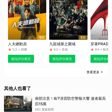
電影
電影
人夫總動員
九龍城寨之圍城
穿著PRAD
0.0
•
韓國
8.5
•
其他
9.6
•
歐美
前往評分留言
前往評分留言
前往評分留
查看更多
其他人也看了
南部注意！8/7演習防空警報大響 違者最高
罰15萬
EBC 東森新聞