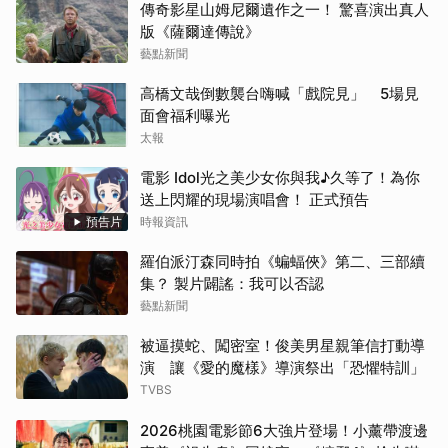
傳奇影星山姆尼爾遺作之一！ 驚喜演出真人
版《薩爾達傳說》
藝點新聞
高橋文哉倒數襲台嗨喊「戲院見」 5場見
面會福利曝光
太報
電影 Idol光之美少女你與我♪久等了！為你
送上閃耀的現場演唱會！ 正式預告
預告片
時報資訊
羅伯派汀森同時拍《蝙蝠俠》第二、三部續
集？ 製片闢謠：我可以否認
藝點新聞
被逼摸蛇、闖密室！俊美男星親筆信打動導
演 讓《愛的魔樣》導演祭出「恐懼特訓」
TVBS
2026桃園電影節6大強片登場！小薰帶渡邊