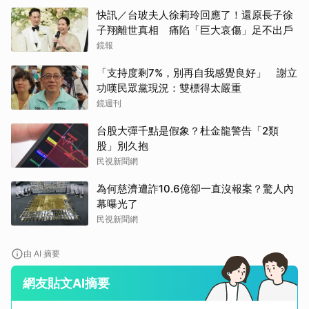
快訊／台玻夫人徐莉玲回應了！還原長子徐
子翔離世真相 痛陷「巨大哀傷」足不出戶
鏡報
「支持度剩7%，別再自我感覺良好」 謝立
功嘆民眾黨現況：雙標得太嚴重
鏡週刊
台股大彈千點是假象？杜金龍警告「2類
股」別久抱
民視新聞網
為何慈濟遭詐10.6億卻一直沒報案？驚人內
幕曝光了
民視新聞網
由 AI 摘要
網友貼文AI摘要