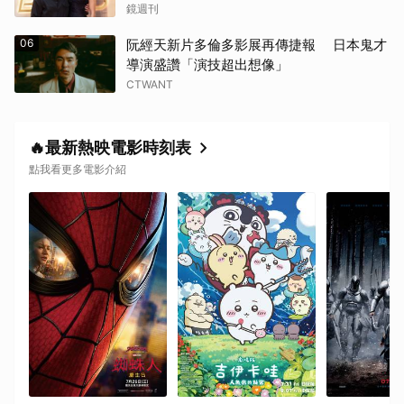
鏡週刊
06
阮經天新片多倫多影展再傳捷報 日本鬼才
導演盛讚「演技超出想像」
CTWANT
🔥最新熱映電影時刻表
點我看更多電影介紹