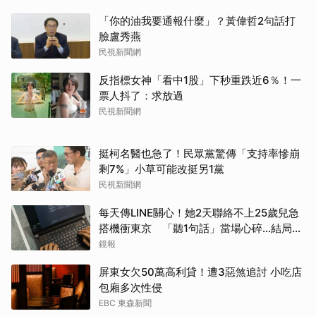
「你的油我要通報什麼」？黃偉哲2句話打
臉盧秀燕
民視新聞網
反指標女神「看中1股」下秒重跌近6％！一
票人抖了：求放過
民視新聞網
挺柯名醫也急了！民眾黨驚傳「支持率慘崩
剩7%」小草可能改挺另1黨
民視新聞網
每天傳LINE關心！她2天聯絡不上25歲兒急
搭機衝東京 「聽1句話」當場心碎...結局看
哭網
鏡報
屏東女欠50萬高利貸！遭3惡煞追討 小吃店
包廂多次性侵
EBC 東森新聞