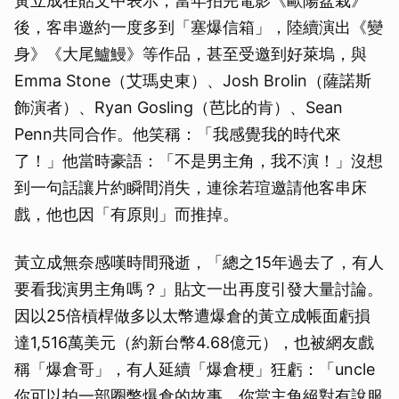
黃立成在貼文中表示，當年拍完電影《歐陽盆栽》
後，客串邀約一度多到「塞爆信箱」，陸續演出《變
身》《大尾鱸鰻》等作品，甚至受邀到好萊塢，與
Emma Stone（艾瑪史東）、Josh Brolin（薩諾斯
飾演者）、Ryan Gosling（芭比的肯）、Sean
Penn共同合作。他笑稱：「我感覺我的時代來
了！」他當時豪語：「不是男主角，我不演！」沒想
到一句話讓片約瞬間消失，連徐若瑄邀請他客串床
戲，他也因「有原則」而推掉。
黃立成無奈感嘆時間飛逝，「總之15年過去了，有人
要看我演男主角嗎？」貼文一出再度引發大量討論。
因以25倍槓桿做多以太幣遭爆倉的黃立成帳面虧損
達1,516萬美元（約新台幣4.68億元），也被網友戲
稱「爆倉哥」，有人延續「爆倉梗」狂虧：「uncle
你可以拍一部圈幣爆倉的故事，你當主角絕對有說服