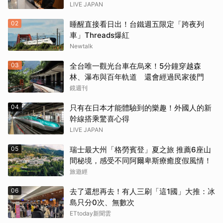
LIVE JAPAN
02
睡醒直接看日出！台鐵週五限定「跨夜列
車」Threads爆紅
Newtalk
03
全台唯一觀光台車在烏來！5分鐘穿越森
林、瀑布與百年軌道 還會經過民家後門
鏡週刊
04
只有在日本才能體驗到的樂趣！外國人的新
幹線搭乘驚喜心得
LIVE JAPAN
05
瑞士最大州「格勞賓登」夏之旅 推薦6座山
間秘境，感受不同阿爾卑斯療癒度假風情！
旅遊經
06
去了還想再去！有人三刷「這1國」大推：冰
島只分0次、無數次
ETtoday新聞雲