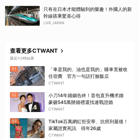
只有在日本才能體驗到的樂趣！外國人的新
幹線搭乘驚喜心得
LIVE JAPAN
查看更多CTWANT
最近1小時結果
01
「車是我的、油也是我的」睡車竟被收
住宿費 官方一句話打臉飯店
CTWANT
02
小刀14年婚姻告終！昔包直升機求婚
豪砸545萬辦婚禮還找連戰證婚
CTWANT
03
TikTok百萬網紅拒安寧、抗癌到最後！
家屬證實死訊 得年26歲
CTWANT