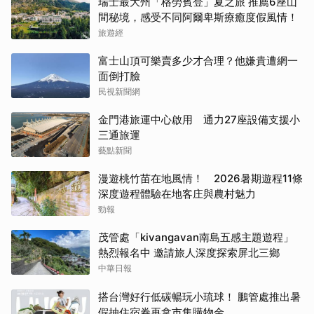
瑞士最大州「格勞賓登」夏之旅 推薦6座山
間秘境，感受不同阿爾卑斯療癒度假風情！
旅遊經
富士山頂可樂賣多少才合理？他嫌貴遭網一
面倒打臉
民視新聞網
金門港旅運中心啟用 通力27座設備支援小
三通旅運
藝點新聞
漫遊桃竹苗在地風情！ 2026暑期遊程11條
深度遊程體驗在地客庄與農村魅力
勁報
茂管處「kivangavan南島五感主題遊程」
熱烈報名中 邀請旅人深度探索屏北三鄉
中華日報
搭台灣好行低碳暢玩小琉球！ 鵬管處推出暑
假抽住宿券再拿市集購物金