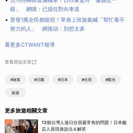
台灣待轉區塞滿機車！日作家驚呼「像牆壁一
樣」 網嘆：已擋住對向車道
普發1萬全民都能領！單身上班族氣喊「幫忙養不
努力的人」 網搖頭：別想太多
看更多CTWANT報導
查看原始文章
#旅客
#日圓
#日本
#住宿
#觀光
旅遊
更多旅遊相關文章
01
13個台灣人遊日住宿最常有的問題！日本飯
店人員現身說法＆解答