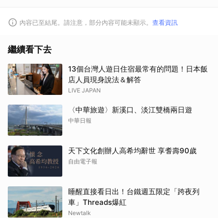
內容已至結尾。請注意，部分內容可能未顯示。
查看資訊
繼續看下去
13個台灣人遊日住宿最常有的問題！日本飯
店人員現身說法＆解答
LIVE JAPAN
取消
〈中華旅遊〉新溪口、淡江雙橋兩日遊
中華日報
天下文化創辦人高希均辭世 享耆壽90歲
自由電子報
睡醒直接看日出！台鐵週五限定「跨夜列
車」Threads爆紅
Newtalk