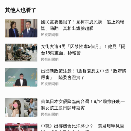
其他人也看了
國民黨要傻眼了！見柯志恩民調「追上賴瑞
隆」嗨翻 真相出爐臉超腫
民視新聞網
女街友遭4男「囚禁性虐5個月」！他見「陽
台18禁畫面」秒報警
民視新聞網
出國新政策注意！1族群若想去中國「政府將
嚴審」 陸委會證實了
民視新聞網
仙氣日本女優降臨南台灣！8/14將擔任統一
獅女孩主題日開球嘉賓
民視新聞網
中職》出賽機會比洋將少？ 葉君璋罕見重