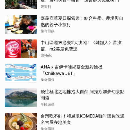
林、瀑布與百年軌道 還會經過民家後門
鏡週刊
嘉義鹿草夏日探索趣！結合科學、農場與自
然的親子小旅行
旅奇傳媒
中山區週末必去2大快閃！《鏈鋸人》蕾潔
篇、m2美度免費逛
Styletc
ANAｘ吉伊卡哇揭幕全新彩繪機
「Chiikawa JET」
旅奇傳媒
飛往極北之地擁抱大自然 阿拉斯加夢幻景點
開箱
享民頭條
台灣吃不到！和風版KOMEDA咖啡讓你吃遍
名古屋在地美食
旅奇傳媒