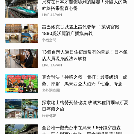
只有在日本才能體驗到的樂趣！外國人的新
幹線搭乘驚喜心得
LIVE JAPAN
當巴洛克古城遇上當代奢華 ！萊切宮殿
1880緹沃麗酒店插旗南義
幸福空間
13個台灣人遊日住宿最常有的問題！日本飯
店人員現身說法＆解答
LIVE JAPAN
算命對決「神將之戰」開打！最美師姐「虎
爺」降駕，馬來西亞大伯爺「七爺」降駕。
當虎爺對上七爺，神明之間的較量究竟誰會
影音
老外調查團
勝出？【老外調查團】
探索瑞士格勞賓登秘境 收藏六種阿爾卑斯夏
日療癒之旅
旅奇傳媒
全台唯一觀光台車在烏來！5分鐘穿越森