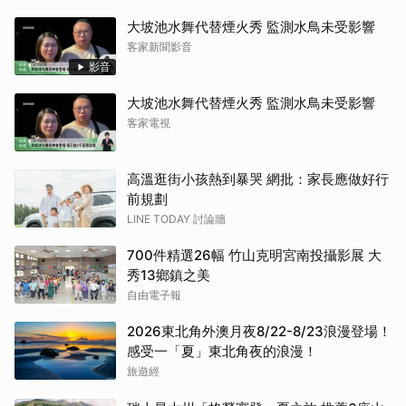
大坡池水舞代替煙火秀 監測水鳥未受影響
客家新聞影音
影音
大坡池水舞代替煙火秀 監測水鳥未受影響
客家電視
高溫逛街小孩熱到暴哭 網批：家長應做好行
前規劃
LINE TODAY 討論牆
700件精選26幅 竹山克明宮南投攝影展 大
秀13鄉鎮之美
自由電子報
2026東北角外澳月夜8/22-8/23浪漫登場！
感受一「夏」東北角夜的浪漫！
旅遊經