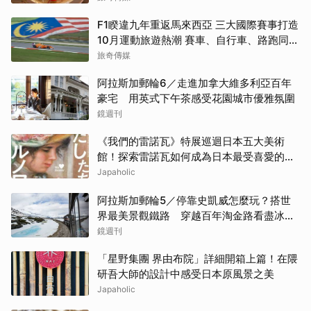
F1睽違九年重返馬來西亞 三大國際賽事打造
10月運動旅遊熱潮 賽車、自行車、路跑同週
登場
旅奇傳媒
阿拉斯加郵輪6／走進加拿大維多利亞百年
豪宅 用英式下午茶感受花園城市優雅氛圍
鏡週刊
《我們的雷諾瓦》特展巡迴日本五大美術
館！探索雷諾瓦如何成為日本最受喜愛的印
象派畫家
Japaholic
阿拉斯加郵輪5／停靠史凱威怎麼玩？搭世
界最美景觀鐵路 穿越百年淘金路看盡冰
河、峽谷與雪山
鏡週刊
「星野集團 界由布院」詳細開箱上篇！在隈
研吾大師的設計中感受日本原風景之美
Japaholic