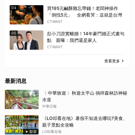
04
買195元鹹酥雞忘帶錢！老闆神操作
「倒找5元」 全網看哭：這就是台灣
CTWANT
05
彭小刀證實離婚！14年豪門婚正式畫句
點 親曝：我們還是家人
CTWANT
查看更多
最新消息
〈 中華旅遊 〉秋遊太平山 徜徉森林訪神秘
水道
中華日報
《LO叩看在地》暑假不知道去哪玩?美食、
親子景點全攻略
影音
LO叩看在地