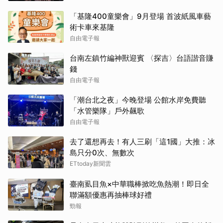
「基隆400童樂會」9月登場 首波紙風車藝
術卡車來基隆
自由電子報
台南左鎮竹編神獸迎賓 〈探吉〉台語諧音賺
錢
自由電子報
「潮台北之夜」今晚登場 公館水岸免費聽
「水管樂隊」戶外飆歌
自由電子報
去了還想再去！有人三刷「這1國」大推：冰
島只分0次、無數次
ETtoday新聞雲
臺南虱目魚×中華職棒掀吃魚熱潮！即日全
聯滿額優惠再抽棒球好禮
勁報