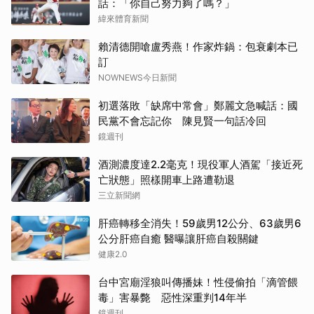
話：「你自己努力夠了嗎？」
緯來體育新聞
賴清德開嗆盧秀燕！作家炸鍋：包衰劇本已
訂
NOWNEWS今日新聞
初選落敗「缺席中常會」鄭麗文急喊話：國
民黨不會忘記你 陳見賢一句話冷回
鏡週刊
酒測濃度達2.2毫克！現役軍人酒駕「接近死
亡狀態」照樣開車上路遭勒退
三立新聞網
肝癌轉移全消失！59歲男12公分、63歲男6
公分肝癌自癒 醫曝讓肝癌自殺關鍵
健康2.0
台中宮廟淫狼叫傳播妹！性侵偷拍「滴管餵
毒」害暴斃 惡性深重判14年半
鏡週刊