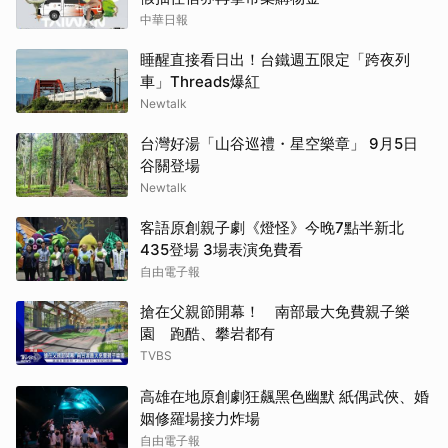
中華日報
睡醒直接看日出！台鐵週五限定「跨夜列
車」Threads爆紅
Newtalk
台灣好湯「山谷巡禮・星空樂章」 9月5日
谷關登場
Newtalk
客語原創親子劇《燈怪》今晚7點半新北
435登場 3場表演免費看
自由電子報
搶在父親節開幕！ 南部最大免費親子樂
園 跑酷、攀岩都有
TVBS
高雄在地原創劇狂飆黑色幽默 紙偶武俠、婚
姻修羅場接力炸場
自由電子報