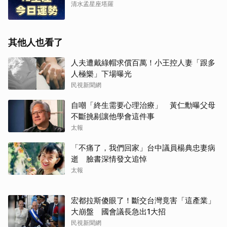
清水孟星座塔羅
其他人也看了
人夫遭戴綠帽求償百萬！小王控人妻「跟多
人極樂」下場曝光
民視新聞網
自嘲「終生需要心理治療」 黃仁勳曝父母
不斷挑剔讓他學會這件事
太報
「不痛了，我們回家」台中議員楊典忠妻病
逝 臉書深情發文追悼
太報
宏都拉斯傻眼了！斷交台灣竟害「這產業」
大崩盤 國會議長急出1大招
民視新聞網