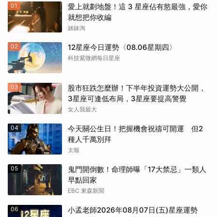
01
愛上就劃地盤！這 3 星座佔有慾最強，愛你
就想把你收編
姊妹淘
02
12星座今日運勢〈08.06星期四〉
科技紫微網每日星座
03
股市狂跌怎麼辦！下半年投資運勢大公開，
3星座可逢低布局，3星座要提高警覺
女人我最大
04
今天關公生日！把握機會祝禱可開運 但2
種人千萬別拜
太報
05
鬼門開倒數！命理師曝「17大禁忌」一類人
早點回家
EBC 東森新聞
06
小孟老師2026年08月07日(五)星座運勢