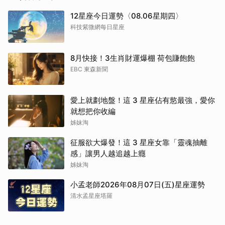
12星座今日運勢〈08.06星期四〉
科技紫微網每日星座
8月快接！3生肖財運爆棚 荷包賺飽飽
EBC 東森新聞
愛上就劃地盤！這 3 星座佔有慾最強，愛你
就想把你收編
姊妹淘
征服欲大爆發！這 3 星座女靠「靈魂抽離
感」讓男人越追越上癮
姊妹淘
小孟老師2026年08月07日(五)星座運勢
清水孟星座塔羅
取消