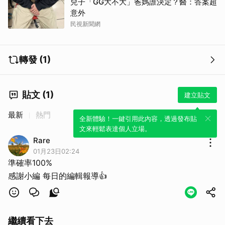
兒子「GG大不大」爸媽誰決定？醫：答案超
意外
民視新聞網
轉發 (1)
貼文 (1)
建立貼文
最新
熱門
全新體驗！一鍵引用此內容，透過發布貼
文來輕鬆表達個人立場。
Rare
01月23日02:24
準確率100%
感謝小編 每日的編輯報導👍
繼續看下去