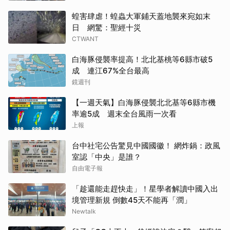
蝗害肆虐！蝗蟲大軍鋪天蓋地襲來宛如末
日 網驚：聖經十災
CTWANT
白海豚侵襲率提高！北北基桃等6縣市破5
成 連江67%全台最高
鏡週刊
【一週天氣】白海豚侵襲北北基等6縣市機
率逾5成 週末全台風雨一次看
上報
台中社宅公告驚見中國國徽！ 網炸鍋：政風
室認「中央」是誰？
自由電子報
「趁還能走趕快走」！星學者解讀中國入出
境管理新規 倒數45天不能再「潤」
Newtalk