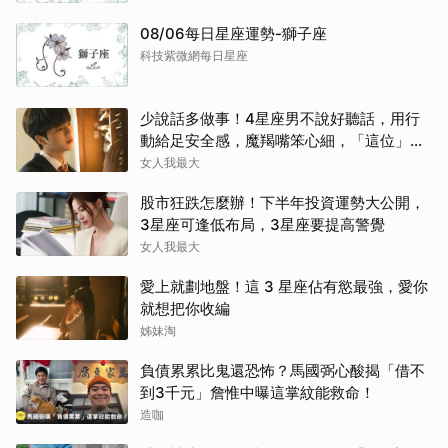
08/06每日星座運勢-獅子座
科技紫微網每日星座
少說話多做事！4星座男不說好聽話，用行
動給足安全感，魔羯嘴笨心細，「這位」從
不畫餅最深情～
女人我最大
股市狂跌怎麼辦！下半年投資運勢大公開，
3星座可逢低布局，3星座要提高警覺
女人我最大
愛上就劃地盤！這 3 星座佔有慾最強，愛你
就想把你收編
姊妹淘
負債累累比鬼還恐怖？馬國弼心酸揭「借不
到3千元」詹惟中曝這掌紋能救命！
造咖