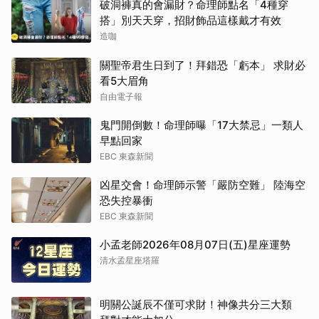
破洞褲真的會漏財？命理師點名「4種穿
搭」別天天穿，招財飾品這樣戴才有效
造咖
關聖帝君生日到了！拜錯恐「虧本」 求財必
看5大眉角
自由電子報
鬼門開倒數！命理師曝「17大禁忌」一類人
早點回家
EBC 東森新聞
凶星交會！命理師示警「嚴防空難」 陸海空
恐失控暴衝
EBC 東森新聞
小孟老師2026年08月07日(五)星座運勢
清水孟星座塔羅
明關公誕辰不僅可求財！神像共分三大類