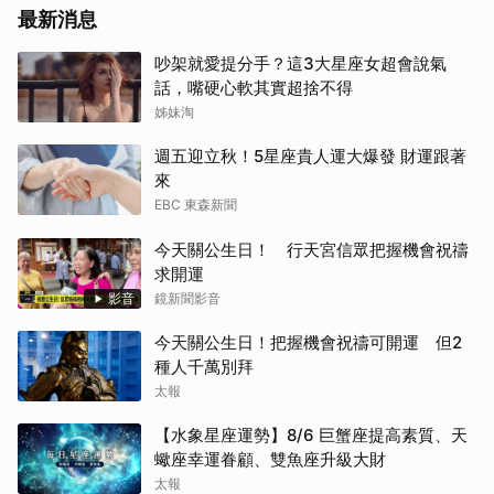
最新消息
吵架就愛提分手？這3大星座女超會說氣
話，嘴硬心軟其實超捨不得
姊妹淘
週五迎立秋！5星座貴人運大爆發 財運跟著
來
EBC 東森新聞
今天關公生日！ 行天宮信眾把握機會祝禱
求開運
影音
鏡新聞影音
今天關公生日！把握機會祝禱可開運 但2
種人千萬別拜
太報
【水象星座運勢】8/6 巨蟹座提高素質、天
蠍座幸運眷顧、雙魚座升級大財
太報