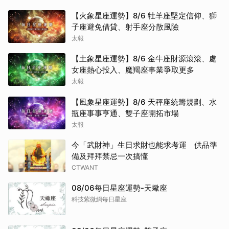
【火象星座運勢】8/6 牡羊座堅定信仰、獅
子座避免借貸、射手座分散風險
太報
【土象星座運勢】8/6 金牛座財源滾滾、處
女座熱心投入、魔羯座事業爭取更多
太報
【風象星座運勢】8/6 天秤座統籌規劃、水
瓶座事事亨通、雙子座開拓市場
太報
今「武財神」生日求財也能求考運 供品準
備及拜拜禁忌一次搞懂
CTWANT
08/06每日星座運勢-天蠍座
科技紫微網每日星座