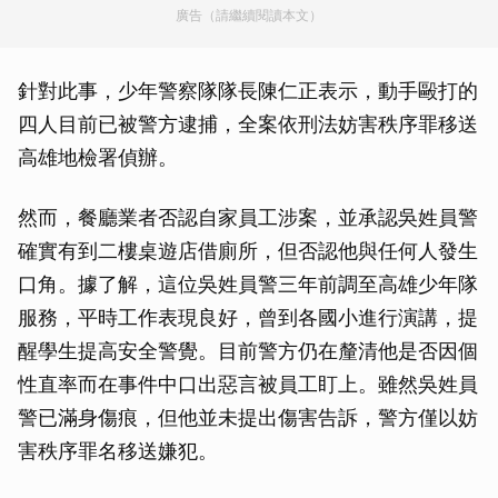
廣告（請繼續閱讀本文）
針對此事，少年警察隊隊長陳仁正表示，動手毆打的
四人目前已被警方逮捕，全案依刑法妨害秩序罪移送
高雄地檢署偵辦。
然而，餐廳業者否認自家員工涉案，並承認吳姓員警
確實有到二樓桌遊店借廁所，但否認他與任何人發生
口角。據了解，這位吳姓員警三年前調至高雄少年隊
服務，平時工作表現良好，曾到各國小進行演講，提
醒學生提高安全警覺。目前警方仍在釐清他是否因個
性直率而在事件中口出惡言被員工盯上。雖然吳姓員
警已滿身傷痕，但他並未提出傷害告訴，警方僅以妨
害秩序罪名移送嫌犯。