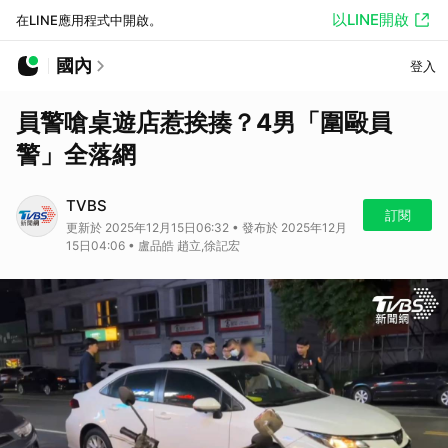
以LINE開啟
在LINE應用程式中開啟。
國內
登入
員警嗆桌遊店惹挨揍？4男「圍毆員
警」全落網
TVBS
訂閱
更新於 2025年12月15日06:32 • 發布於 2025年12月
15日04:06 • 盧品皓 趙立,徐記宏