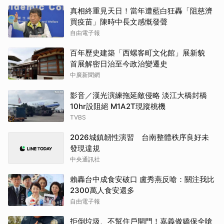
真相終重見天日！當年遭藍白狂轟「阻慈濟
買疫苗」陳時中長文感慨發聲
自由電子報
百年歷史建築「西螺客町文化館」展新貌
首展解密日治至今政治變遷史
中廣新聞網
影音／漢光演練拖延敵侵略 淡江大橋封橋
10hr設阻絕 M1A2T現蹤桃機
TVBS
2026城鎮韌性演習 台南整體秩序良好未
發現違規
中央通訊社
賴轟台中成食安破口 盧秀燕反嗆：關注我比
2300萬人食安還多
自由電子報
拒倒垃圾、不幫住戶開門！嘉義傲嬌保全嗆