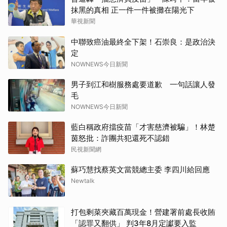
抹黑的真相 正一件一件被攤在陽光下
華視新聞
中聯致癌油最終全下架！石崇良：是政治決
定
NOWNEWS今日新聞
男子到江和樹服務處要道歉 一句話讓人發
毛
NOWNEWS今日新聞
藍白稱政府擋疫苗「才害慈濟被騙」！林楚
茵怒批：詐團共犯還死不認錯
民視新聞網
蘇巧慧找蔡英文當競總主委 李四川給回應
Newtalk
打包剩菜夾藏百萬現金！營建署前處長收賄
「認罪又翻供」 判3年8月定讞要入監