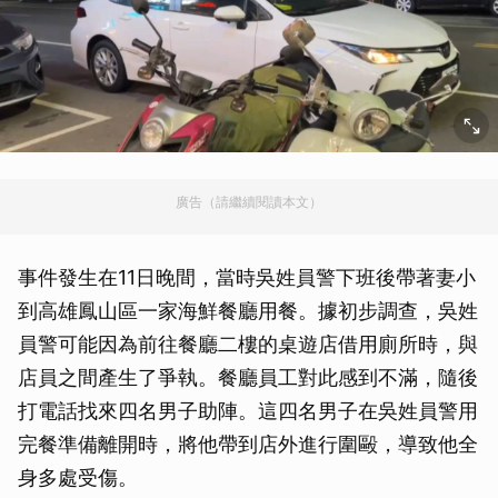
廣告（請繼續閱讀本文）
事件發生在11日晚間，當時吳姓員警下班後帶著妻小
到高雄鳳山區一家海鮮餐廳用餐。據初步調查，吳姓
員警可能因為前往餐廳二樓的桌遊店借用廁所時，與
店員之間產生了爭執。餐廳員工對此感到不滿，隨後
打電話找來四名男子助陣。這四名男子在吳姓員警用
完餐準備離開時，將他帶到店外進行圍毆，導致他全
身多處受傷。