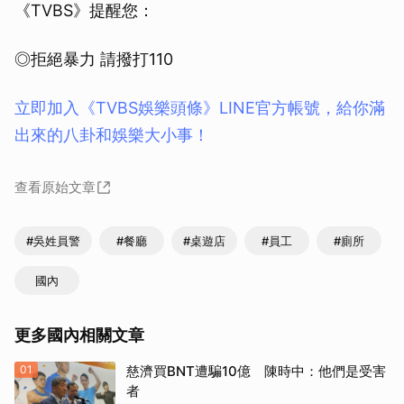
《TVBS》提醒您：
◎拒絕暴力 請撥打110
立即加入《TVBS娛樂頭條》LINE官方帳號，給你滿
出來的八卦和娛樂大小事！
查看原始文章
#吳姓員警
#餐廳
#桌遊店
#員工
#廁所
國內
更多國內相關文章
01
慈濟買BNT遭騙10億 陳時中：他們是受害
者