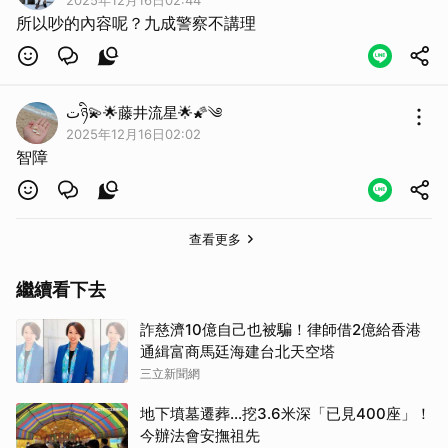
2025年12月16日02:44
所以吵的內容呢？九成警察不講理
取消
تཉི💫🌟藤井流星🌟🌠༄
2025年12月16日02:02
智障
查看更多
繼續看下去
詐慈濟10億自己也被騙！律師借2億給香港
通緝富商馬廷海建台北天空塔
三立新聞網
地下墳墓遷葬…挖3.6米深「已見400座」！
今辦法會安撫祖先