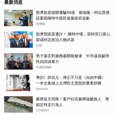
最新消息
慈濟疫苗採購遭騙10億 賴瑞隆：柯志恩應
該要跟陳時中跟民進黨政府道歉
信傳媒
慈濟買疫苗遭詐！ 陳時中嘆：當時苦口婆心
卻成特定政治人物武器
台視
男子揚言對服務處開槍被逮 中市議員籲理
性勿訴諸暴力
中廣新聞網
專訪》薛化元：傅正不只是《自由中國》
一本文集補上台灣民主思想的重要拼圖
Newtalk
麻將從天而降！窗戶狂丟麻將險砸路人 警
鎖定特定行為人
CTWANT