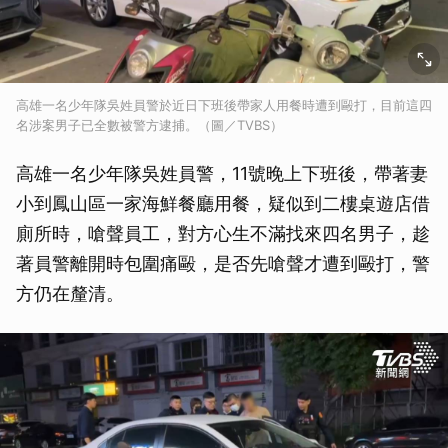
高雄一名少年隊吳姓員警於近日下班後帶家人用餐時遭到毆打，目前這四
名涉案男子已全數被警方逮捕。（圖／TVBS）
高雄一名少年隊吳姓員警，11號晚上下班後，帶著妻
小到鳳山區一家海鮮餐廳用餐，疑似到二樓桌遊店借
廁所時，嗆聲員工，對方心生不滿找來四名男子，趁
著員警離開時包圍痛毆，是否先嗆聲才遭到毆打，警
方仍在釐清。