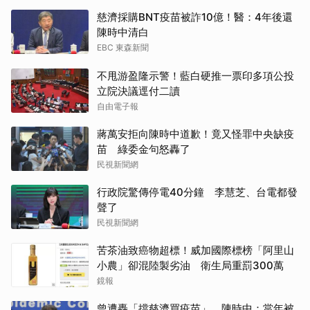
慈濟採購BNT疫苗被詐10億！醫：4年後還
陳時中清白
EBC 東森新聞
不甩游盈隆示警！藍白硬推一票印多項公投
立院決議逕付二讀
自由電子報
蔣萬安拒向陳時中道歉！竟又怪罪中央缺疫
苗 綠委金句怒轟了
民視新聞網
行政院驚傳停電40分鐘 李慧芝、台電都發
聲了
民視新聞網
苦茶油致癌物超標！威加國際標榜「阿里山
小農」卻混陸製劣油 衛生局重罰300萬
鏡報
曾遭轟「擋慈濟買疫苗」 陳時中：當年被