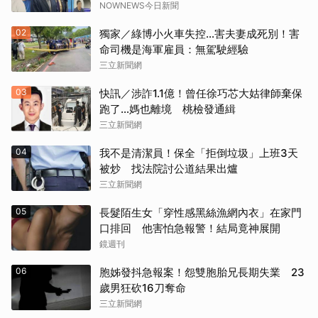
NOWNEWS今日新聞
02
獨家／綠博小火車失控…害夫妻成死別！害
命司機是海軍雇員：無駕駛經驗
三立新聞網
03
快訊／涉詐1.1億！曾任徐巧芯大姑律師棄保
跑了…媽也離境 桃檢發通緝
三立新聞網
04
我不是清潔員！保全「拒倒垃圾」上班3天
被炒 找法院討公道結果出爐
三立新聞網
05
長髮陌生女「穿性感黑絲漁網內衣」在家門
口排回 他害怕急報警！結局竟神展開
鏡週刊
06
胞姊發抖急報案！怨雙胞胎兄長期失業 23
歲男狂砍16刀奪命
三立新聞網