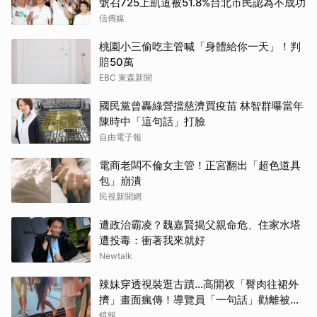
號召725上凱道被51.8%台北市民認為不成功
信傳媒
桃園小三偷吃主管喊「身體給你一天」！判
賠50萬
EBC 東森新聞
國民黨曾轟綠營擋慈濟買疫苗 林智群曝當年
陳時中「這句話」打臉
自由電子報
電商老闆不倫女主管！正宮翻出「超色道具
包」崩潰
民視新聞網
遭政治霸凌？魏嘉賢揭父親命危、住家水塔
遭投毒：衝著我來就好
Newtalk
辣妹穿透視裝逛古蹟…高開衩「臀肉往裙外
擠」畫面瘋傳！導覽員「一句話」勸離被狂
讚
鏡報