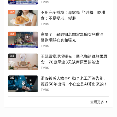
TVBS
02
不用完全戒糖！專家曝「1時機」吃甜
食：不易變老、變胖
TVBS
03
家暴？ 豬肉攤老闆當眾搧女兒嘴巴
警到場關心真相曝光
TVBS
04
王凱靈堂現場曝光！黑色郵筒藏無限思
念 70歲母連3天缺席原因超催淚
TVBS
05
滑IG被感人故事打動？老工匠淚告別、
經營50年出清…小心全是AI算出來的！
TVBS
查看更多