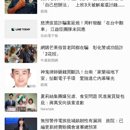
「自己想辦法」 上班3天被解雇還討錢...法
官判付薪
鏡報
慈濟疫苗詐騙案延燒！周軒狠酸「在台中翻
車」 江啟臣團隊未回應
自由電子報
網購芒果假冒老闆都在騙 彰化警成功阻詐
「2花招」
中廣新聞網
神鬼律師砸錢買斷訊！台南「家樂福地下
室」扯斷電子手環 驚險逃亡內幕曝光
鏡報
夏莉絲集團爆兒虐、食安問題 民進黨質疑包
庇：蔣萬安向孩童道歉
Newtalk
無預警停電挨批城鎮韌性有漏洞 政院：已
編更新經費盼國會速審總預算