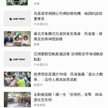
太報
兆基屋管相關公司傳財務危機 檢調約談前
董事長
中央通訊社
爆北市集團式兒虐與食安風暴 民進黨：蔣
萬安勿再神隱裝睡
鏡報
亞洲樂觀型帆船邀請賽 澎湖觀音亭海域帆影
點點
中央通訊社
慈濟買疫苗遭詐10億 民進黨轟「藍白大翻
車」：這些人應為抹黑道歉
鏡週刊
走動被提醒！國一生「折掃把」攻擊 師為
護生恐失明
華視新聞