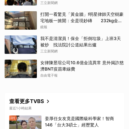
三立新聞網
打開一看驚見「黃金牆」!明星律師天空樹豪
宅地板一掀開：全是現鈔磚 232kg金山
震撼影像曝
鏡報
我不是清潔員！保全「拒倒垃圾」上班3天
被炒 找法院討公道結果出爐
三立新聞網
女律陳昱瑄公司10.6億金流異常 意外揭詐慈
濟BNT疫苗牽線費
自由電子報
查看更多TVBS
最近1小時結果
01
姜厚任女友竟是國際級科學家！智商
146「台大3碩士」經歷驚人