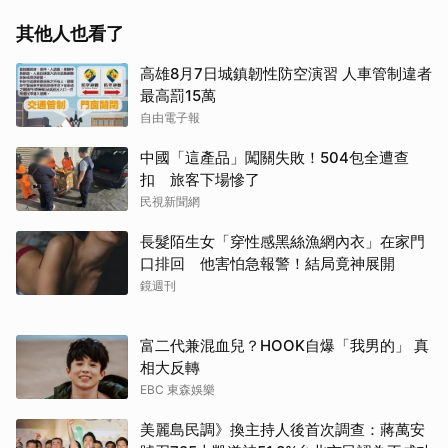
其他人也看了
高雄8月7日城鎮韌性防空演習 人車管制違者
最高罰15萬
自由電子報
中國「這產品」闖關失敗！504包全遭查
扣 旅客下場慘了
民視新聞網
長髮陌生女「穿性感黑絲漁網內衣」在家門
口排回 他害怕急報警！結局竟神展開
鏡週刊
富二代兼混血兒？HOOK自爆「我男的」 真
相大反轉
EBC 東森娛樂
美麗島民調》換主持人後首次調查：蔣萬安