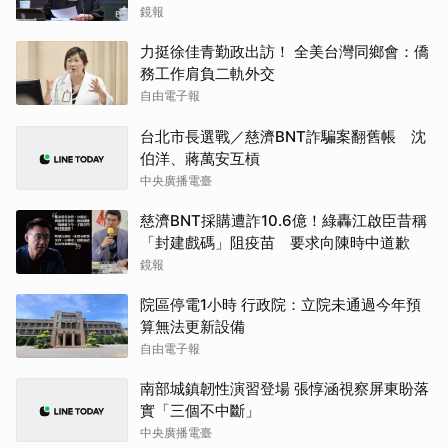
鏡報
力挺徐佳青勤政出訪！ 全美台灣同鄉會：僑
務工作肩負二軌外交
自由電子報
台北市長選戰／慈濟BNT詐騙案翻舊帳 沈
伯洋、蔣萬安互槓
中央廣播電臺
慈濟BNT採購遭詐10.6億！綠轟江啟臣昔稱
「封建戲碼」阻疫苗 要求向陳時中道歉
鏡報
院區停電1小時 行政院：立院未通過今年預
算無法更新設備
自由電子報
南部城鎮韌性演習登場 張惇涵視察屏東盼落
實「三個不中斷」
中央廣播電臺