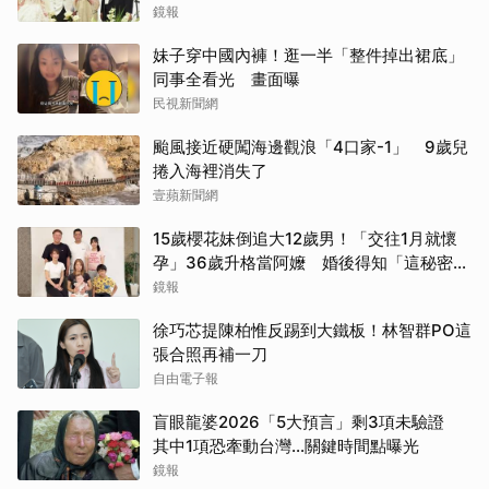
離開嗎？
鏡報
妹子穿中國內褲！逛一半「整件掉出裙底」
同事全看光 畫面曝
民視新聞網
颱風接近硬闖海邊觀浪「4口家-1」 9歲兒
捲入海裡消失了
壹蘋新聞網
15歲櫻花妹倒追大12歲男！「交往1月就懷
孕」36歲升格當阿嬤 婚後得知「這秘密」
傻眼了
鏡報
徐巧芯提陳柏惟反踢到大鐵板！林智群PO這
張合照再補一刀
自由電子報
盲眼龍婆2026「5大預言」剩3項未驗證
其中1項恐牽動台灣...關鍵時間點曝光
鏡報