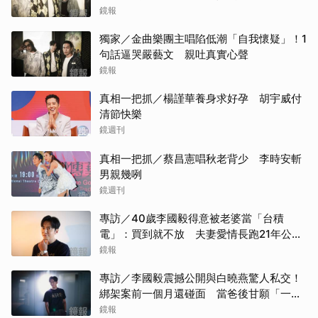
鏡報
獨家／金曲樂團主唱陷低潮「自我懷疑」！1
句話逼哭嚴藝文 親吐真實心聲
鏡報
真相一把抓／楊謹華養身求好孕 胡宇威付
清節快樂
鏡週刊
真相一把抓／蔡昌憲唱秋老背少 李時安斬
男親幾咧
鏡週刊
專訪／40歲李國毅得意被老婆當「台積
電」：買到就不放 夫妻愛情長跑21年公開
「不受誘惑」原因
鏡報
專訪／李國毅震撼公開與白曉燕驚人私交！
綁架案前一個月還碰面 當爸後甘願「一輩
子」親自接送小孩
鏡報