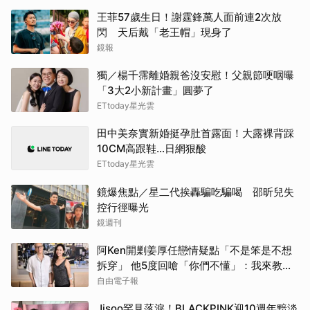
王菲57歲生日！謝霆鋒萬人面前連2次放
閃 天后戴「老王帽」現身了
鏡報
獨／楊千霈離婚親爸沒安慰！父親節哽咽曝
「3大2小新計畫」圓夢了
ETtoday星光雲
田中美奈實新婚挺孕肚首露面！大露裸背踩
10CM高跟鞋…日網狠酸
ETtoday星光雲
鏡爆焦點／星二代挨轟騙吃騙喝 邵昕兒失
控行徑曝光
鏡週刊
阿Ken開剿姜厚任戀情疑點「不是笨是不想
拆穿」 他5度回嗆「你們不懂」：我來教育
你們
自由電子報
Jisoo罕見落淚！BLACKPINK迎10週年黯淡