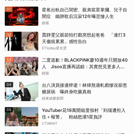
01
星爸出軌自己閨密、親弟當眾掌摑、兒子自
閉症 鐵肺歌后沉寂12年曝悲慘人生
鏡報
02
賈靜雯父親節拍打戲突想起爸爸 「連打3
天傷痕累累」感性告白
ETtoday星光雲
03
二度道歉！BLACKPINK慶10週年只開放40
人 Jisoo直播再認錯：其實想見更多人…
鏡報
04
台八演員接連猝逝！林煒熬過軋戲慘況卻患
糖尿病 曝終身吃藥真相
緯來娛樂新聞
05
YouTuber花19萬開箱度假村「到場遭拒入
住＋報警」 粉絲怒灌1星負評
CTWANT