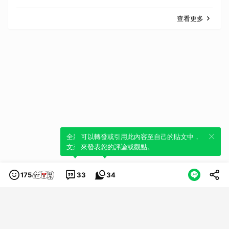
查看更多
全新體驗！一鍵引用此內容，透過發布貼
可以轉發或引用此內容至自己的貼文中，
文來輕鬆表達個人立場。
來發表您的評論或觀點。
175
33
34
類別
服務條款
隱私權政策
服務聲明
© LINE Plus Corporation