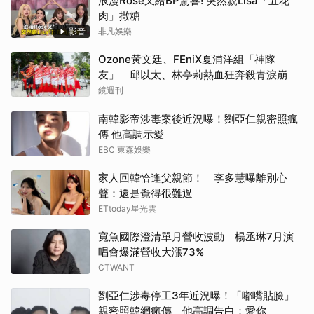
浪漫Rosé又給BP驚喜! 突然親Lisa「五花
肉」撒糖
影音
非凡娛樂
Ozone黃文廷、FEniX夏浦洋組「神隊
友」 邱以太、林亭莉熱血狂奔殺青淚崩
鏡週刊
南韓影帝涉毒案後近況曝！劉亞仁親密照瘋
傳 他高調示愛
EBC 東森娛樂
家人回韓恰逢父親節！ 李多慧曝離別心
聲：還是覺得很難過
ETtoday星光雲
寬魚國際澄清單月營收波動 楊丞琳7月演
唱會爆滿營收大漲73%
CTWANT
劉亞仁涉毒停工3年近況曝！「嘟嘴貼臉」
親密照韓網瘋傳 他高調告白：愛你