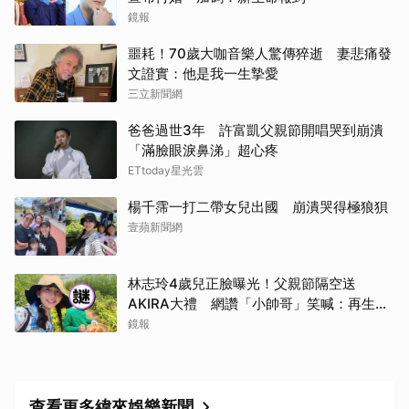
鏡報
噩耗！70歲大咖音樂人驚傳猝逝 妻悲痛發
文證實：他是我一生摯愛
三立新聞網
爸爸過世3年 許富凱父親節開唱哭到崩潰
「滿臉眼淚鼻涕」超心疼
ETtoday星光雲
楊千霈一打二帶女兒出國 崩潰哭得極狼狽
壹蘋新聞網
林志玲4歲兒正臉曝光！父親節隔空送
AKIRA大禮 網讚「小帥哥」笑喊：再生一
個
鏡報
查看更多緯來娛樂新聞