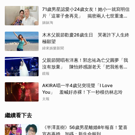
71歲男星認愛小24歲女友！她小一就寫明信
片「這輩子會再見」 揭密兩人七世重逢奇
緣
姊妹淘
木木父親節歡慶26歲生日 哭著許下人生終
極願望
緯來娛樂新聞
父親節開唱有洋蔥！郭忠祐為亡父圓夢「我
沒有放棄」 陳怡婷感謝老天「把我爸爸還
給我」
鏡報
AKIRA唱一半4歲兒突現聲「I Love
You」 羞喊好赤裸！下一秒模仿林志玲
太報
繼續看下去
《半澤直樹》56歲男星離婚8年報喜！驚喜
宣布再婚 加碼：新生命報到