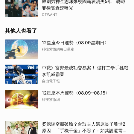
06
韓劇男神金志洙爆校園霸凌消失5年 轉戰
菲律賓近況曝光
CTWANT
其他人也看了
12星座今日運勢〈08.09星期日〉
科技紫微網每日星座
中職》富邦最成功交易案！ 強打二壘手挑戰
李凱威霸業
自由電子報
12星座本周運勢〈08.09~08.15〉
科技紫微網
婆媳隔空撕破臉？台玻夫人還原長子離世2
原因 「手機千金」不忍了：如其說還需要