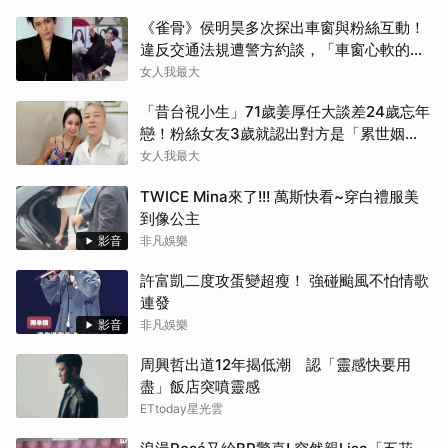
《雀骨》侯明昊多次探出車窗與粉絲互動！
違反交通法規遭警方約談，「車窗心軟的
神」上熱搜
女人我最大
「昔台視小生」71歲姜厚任大談差24歲忘年
戀！粉絲女友3歲就認出對方是「累世姻
緣」
女人我最大
TWICE Mina來了!!! 萬斯快看~穿白禮服美
到像公主
影音
非凡娛樂
許富凱二度攻蛋變超瘦！ 強碰颱風不怕情歌
連發
影音
非凡娛樂
周興哲出道12年揭低潮 認「靈感快要用
盡」飯店突噴靈感
ETtoday星光雲