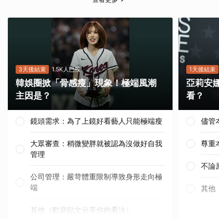
3天後結束
1.5K人已投
1天後結束
韓娛圈掀「骨感瘦」現象！極端風潮
亞莉安
主因是？
看？
鏡頭需求：為了上鏡好看藝人只能極端瘦
儘管
大眾審查：稍微變胖就被認為沒做好自我
尊重
管理
不論
公司管理：嚴苛體重限制導致身形走向極
端
其他
取消
其他（歡迎貼文分享你的看法）