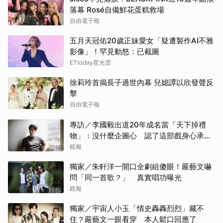
落幕 Rosé自備鮮花蛋糕救場
自由電子報
五月天冠佑20歲正妹愛女「疑遭製作AI不雅
影像」！罕見動怒：已截圖
ETtoday星光雲
徐莉玲首揭長子過世內幕 兒媳譚以欣發聲反
擊
自由電子報
專訪／李國毅出道20年成名當「天下掉禮
物」：沒什麼企圖心 認了這部戲身心承受
壓力最大
鏡報
獨家／朱軒洋一開口全劇組傻眼！嚴藝文嚇
問「同一首歌？」 真實唱功曝光
鏡報
獨家／宇宙人小玉「情史轟轟烈烈」藏不
住？嚴藝文一眼看穿 本人鬆口回應了