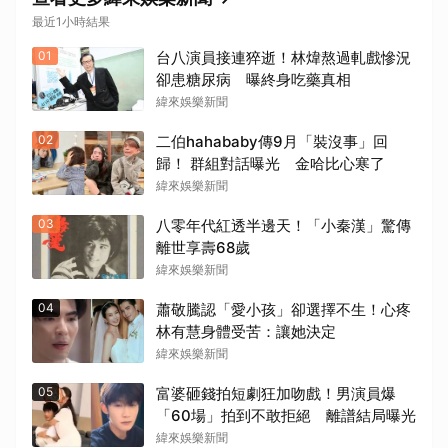
最近1小時結果
01
台八演員接連猝逝！林煒熬過軋戲慘況
卻患糖尿病 曝終身吃藥真相
緯來娛樂新聞
02
二伯hahababy傳9月「裝沒事」回
歸！ 群組對話曝光 金哈比心寒了
緯來娛樂新聞
03
八零年代紅透半邊天！「小秦漢」驚傳
離世享壽68歲
緯來娛樂新聞
04
蕭敬騰認「愛小孩」卻選擇不生！心疼
林有慧身體受苦：讓她決定
緯來娛樂新聞
05
富婆砸錢拍短劇狂加吻戲！男演員爆
「60場」拍到不敢拒絕 離譜結局曝光
緯來娛樂新聞