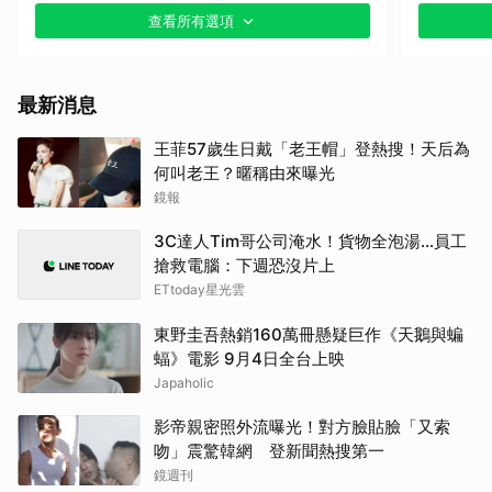
查看所有選項
最新消息
王菲57歲生日戴「老王帽」登熱搜！天后為
何叫老王？暱稱由來曝光
鏡報
3C達人Tim哥公司淹水！貨物全泡湯…員工
搶救電腦：下週恐沒片上
ETtoday星光雲
東野圭吾熱銷160萬冊懸疑巨作《天鵝與蝙
蝠》電影 9月4日全台上映
Japaholic
影帝親密照外流曝光！對方臉貼臉「又索
吻」震驚韓網 登新聞熱搜第一
鏡週刊