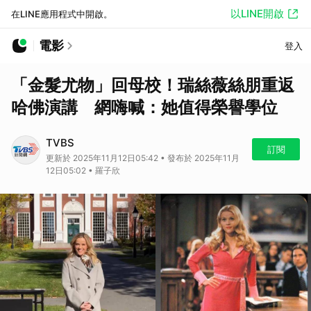
以LINE開啟
在LINE應用程式中開啟。
電影
登入
「金髮尤物」回母校！瑞絲薇絲朋重返
哈佛演講 網嗨喊：她值得榮譽學位
TVBS
訂閱
更新於 2025年11月12日05:42 • 發布於 2025年11月
12日05:02 • 羅子欣