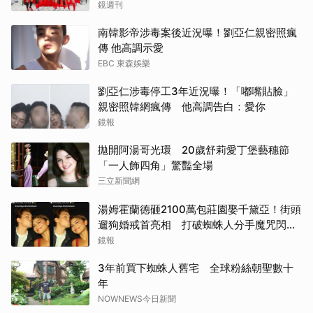
鏡週刊
南韓影帝涉毒案後近況曝！劉亞仁親密照瘋
傳 他高調示愛
EBC 東森娛樂
劉亞仁涉毒停工3年近況曝！「嘟嘴貼臉」
親密照韓網瘋傳 他高調告白：愛你
鏡報
拋開阿湯哥光環 20歲舒莉愛丁堡藝穗節
「一人飾四角」驚豔全場
三立新聞網
湯姆霍蘭德砸2100萬包莊園娶千黛亞！街頭
遛狗婚戒首亮相 打破蜘蛛人分手魔咒閃爆
全場
鏡報
3年前買下蜘蛛人舊宅 全球粉絲朝聖數十
年
NOWNEWS今日新聞