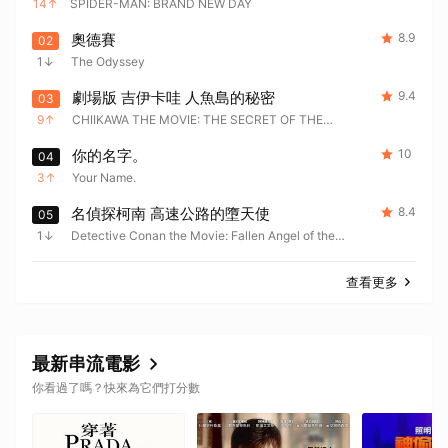
14
SPIDER-MAN: BRAND NEW DAY
奧德賽
8.9
02
1
The Odyssey
劇場版 吉伊卡哇 人魚島的秘密
9.4
03
9
CHIIKAWA THE MOVIE: THE SECRET OF THE
MERMAID ISLAND
你的名字。
10
04
3
Your Name.
名偵探柯南 高速公路的墮天使
8.4
05
1
Detective Conan the Movie: Fallen Angel of the
Highway
查看更多
取消
最新串流電影
你看過了嗎？快來為它們打分數