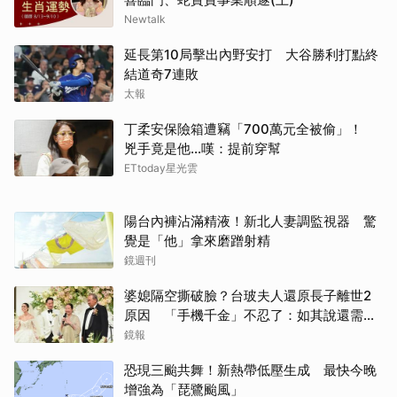
Newtalk
延長第10局擊出內野安打 大谷勝利打點終
結道奇7連敗
太報
丁柔安保險箱遭竊「700萬元全被偷」！
兇手竟是他...嘆：提前穿幫
ETtoday星光雲
陽台內褲沾滿精液！新北人妻調監視器 驚
覺是「他」拿來磨蹭射精
鏡週刊
婆媳隔空撕破臉？台玻夫人還原長子離世2
原因 「手機千金」不忍了：如其說還需要
離開嗎？
鏡報
恐現三颱共舞！新熱帶低壓生成 最快今晚
增強為「琵鷺颱風」