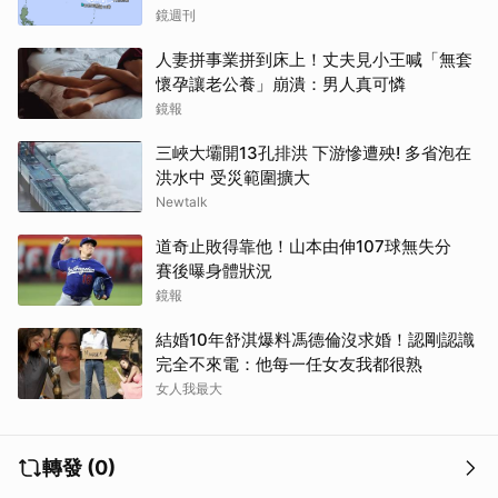
鏡週刊
人妻拼事業拼到床上！丈夫見小王喊「無套
懷孕讓老公養」崩潰：男人真可憐
鏡報
三峽大壩開13孔排洪 下游慘遭殃! 多省泡在
洪水中 受災範圍擴大
Newtalk
道奇止敗得靠他！山本由伸107球無失分
賽後曝身體狀況
鏡報
結婚10年舒淇爆料馮德倫沒求婚！認剛認識
完全不來電：他每一任女友我都很熟
女人我最大
轉發 (0)