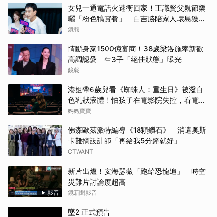
女兒一通電話火速衝回家！王識賢父親節樂
曬「粉色犒賞餐」 白吉勝陪家人環島獲封
「最狂老爸」
鏡報
情斷身家1500億富商！38歲梁洛施牽新歡
高調認愛 生3子「絕佳狀態」曝光
鏡報
港姐帶6歲兒看《蜘蛛人：重生日》被潑白
色乳狀液體！怕孩子在電影院失控，看電影
前爸媽「必做3件事與3評估」
媽媽寶寶
佛森歐茲派特編導《18顆鑽石》 消遣奧斯
卡難搞設計師「再給我5分鐘就好」
CTWANT
新片出爐！安海瑟薇「跑給恐龍追」 時空
災難片討論度超高
影音
鏡新聞影音
墜2 正式預告