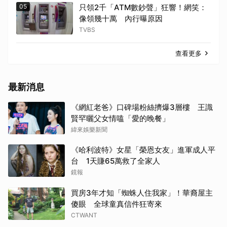
05
只領2千「ATM數鈔聲」狂響！網笑：
像領幾十萬 內行曝原因
TVBS
查看更多
最新消息
《網紅老爸》口碑場粉絲擠爆3層樓 王識
賢罕曬父女情嗑「愛的晚餐」
緯來娛樂新聞
《哈利波特》女星「榮恩女友」進軍成人平
台 1天賺65萬救了全家人
鏡報
買房3年才知「蜘蛛人住我家」！華裔屋主
傻眼 全球童真信件狂寄來
CTWANT