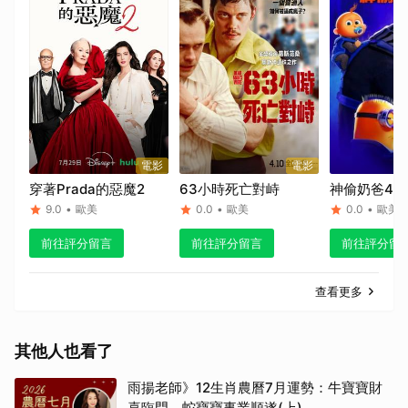
電影
電影
穿著Prada的惡魔2
63小時死亡對峙
神偷奶爸4
9.0
•
歐美
0.0
•
歐美
0.0
•
歐美
前往評分留言
前往評分留言
前往評分留
查看更多
其他人也看了
雨揚老師》12生肖農曆7月運勢：牛寶寶財
喜臨門、蛇寶寶事業順遂(上)