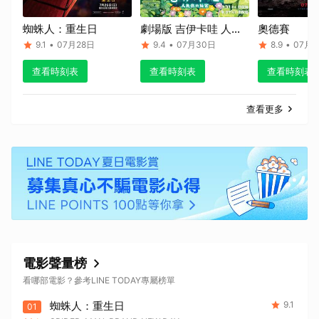
蜘蛛人：重生日
劇場版 吉伊卡哇 人魚
奧德賽
島的秘密
9.1
•
07月28日
9.4
•
07月30日
8.9
•
07月1
查看時刻表
查看時刻表
查看時刻表
查看更多
電影聲量榜
看哪部電影？參考LINE TODAY專屬榜單
蜘蛛人：重生日
9.1
01