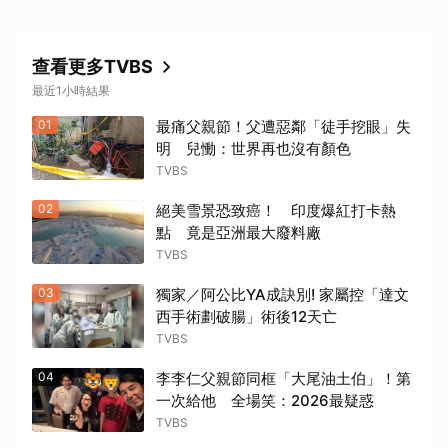
查看更多TVBS
最近1小時結果
01
最痛父親節！父遭惡鄰「徒手挖眼」失
明 兒慟：世界再也沒有顏色
TVBS
02
絕美雪景恐致癌！ 印度爆紅打卡熱
點 竟是亞洲最大廢料廠
TVBS
03
獨家／阿公比YA成訣別! 家屬控「達文
西手術劃破腸」術後12天亡
TVBS
04
李李仁父親節同框「大尾油土伯」！第
一次給他 全場笑：2026最疑惑
TVBS