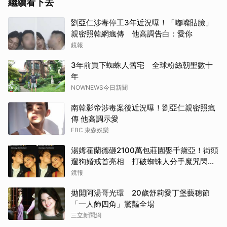
繼續看下去
劉亞仁涉毒停工3年近況曝！「嘟嘴貼臉」
親密照韓網瘋傳 他高調告白：愛你
鏡報
3年前買下蜘蛛人舊宅 全球粉絲朝聖數十
年
NOWNEWS今日新聞
南韓影帝涉毒案後近況曝！劉亞仁親密照瘋
傳 他高調示愛
EBC 東森娛樂
湯姆霍蘭德砸2100萬包莊園娶千黛亞！街頭
遛狗婚戒首亮相 打破蜘蛛人分手魔咒閃爆
全場
鏡報
拋開阿湯哥光環 20歲舒莉愛丁堡藝穗節
「一人飾四角」驚豔全場
三立新聞網