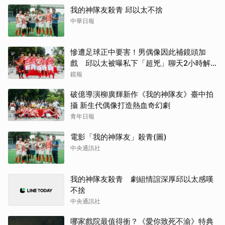
我的神隊友殺青 邱以太不捨
中華日報
慘遭足球正中要害！男偶像因此補鏡頭加
戲 邱以太被曝私下「超兇」聊天2小時解
心結
鏡報
破億導演柳廣輝新作《我的神隊友》臺中拍
攝 新生代偶像打造熱血奇幻劇
青年日報
電影「我的神隊友」殺青(圖)
中央通訊社
我的神隊友殺青 劇組情誼深厚邱以太感嘆
不捨
中央通訊社
哪家戲院最值得衝？《愛你致死不渝》特典