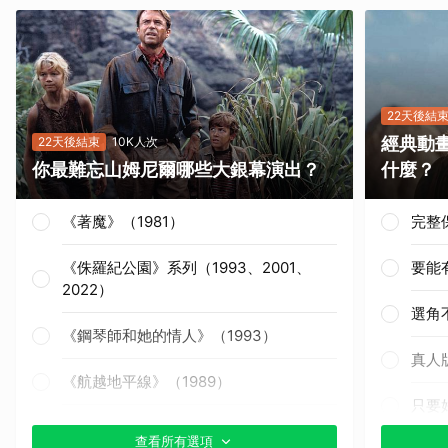
22天後結
經典動
22天後結束
10K人次
你最難忘山姆尼爾哪些大銀幕演出？
什麼？
《著魔》（1981）
完整
《侏羅紀公園》系列（1993、2001、
要能
2022）
選角
《鋼琴師和她的情人》（1993）
真人
《航越地平線》（1989）
只要
《獵殺紅色十月》（1990）
查看所有選項