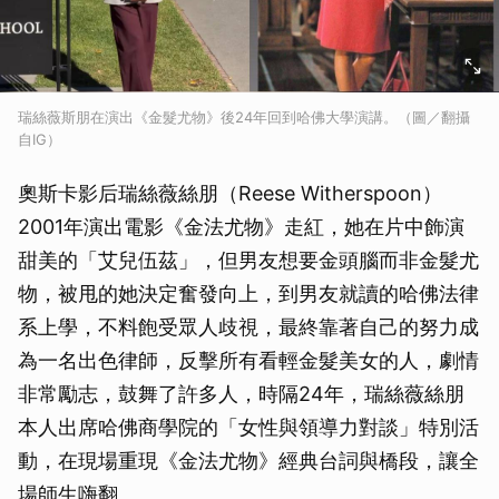
瑞絲薇斯朋在演出《金髮尤物》後24年回到哈佛大學演講。（圖／翻攝
自IG）
奧斯卡影后瑞絲薇絲朋（Reese Witherspoon）
2001年演出電影《金法尤物》走紅，她在片中飾演
甜美的「艾兒伍茲」，但男友想要金頭腦而非金髮尤
物，被甩的她決定奮發向上，到男友就讀的哈佛法律
系上學，不料飽受眾人歧視，最終靠著自己的努力成
為一名出色律師，反擊所有看輕金髮美女的人，劇情
非常勵志，鼓舞了許多人，時隔24年，瑞絲薇絲朋
本人出席哈佛商學院的「女性與領導力對談」特別活
動，在現場重現《金法尤物》經典台詞與橋段，讓全
場師生嗨翻。