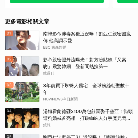
其他
《戰慄黑洞》（1995）
更多電影相關文章
《撕裂地平線》（1997）
01
南韓影帝涉毒案後近況曝！劉亞仁親密照瘋
《變人》（1999）
傳 他高調示愛
EBC 東森娛樂
《鋼鐵墳墓》（2013）
02
影帝親密照外流曝光！對方臉貼臉「又索
《震盪效應》(2015)
吻」震驚韓網 登新聞熱搜第一
鏡週刊
《神鬼嚎野人》（2016）
03
3年前買下蜘蛛人舊宅 全球粉絲朝聖數十
年
《網住愛情》（2004）
NOWNEWS今日新聞
其他（歡迎貼文分享）
04
湯姆霍蘭德砸2100萬包莊園娶千黛亞！街頭
遛狗婚戒首亮相 打破蜘蛛人分手魔咒閃爆
全場
鏡報
05
劉亞仁涉毒停工3年近況曝！「嘟嘴貼臉」