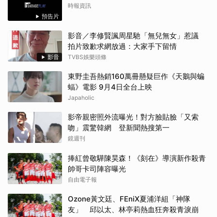
時報資訊
預告片
影音／李修賢諷周星馳「無兒無女」惹議
拍片致歉求網放過：大家手下留情
影音
TVBS娛樂頭條
東野圭吾熱銷160萬冊懸疑巨作《天鵝與蝙
蝠》電影 9月4日全台上映
Japaholic
影帝親密照外流曝光！對方臉貼臉「又索
吻」震驚韓網 登新聞熱搜第一
鏡週刊
捧紅曾敬驊陳昊森！《刻在》導演新作殺青
帥哥卡司陣容曝光
自由電子報
Ozone黃文廷、FEniX夏浦洋組「神隊
友」 邱以太、林亭莉熱血狂奔殺青淚崩