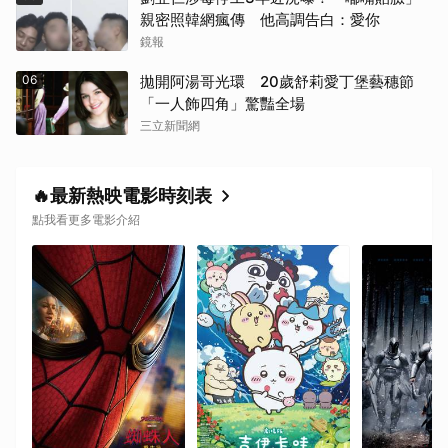
親密照韓網瘋傳 他高調告白：愛你
鏡報
06
拋開阿湯哥光環 20歲舒莉愛丁堡藝穗節
「一人飾四角」驚豔全場
三立新聞網
🔥最新熱映電影時刻表
點我看更多電影介紹