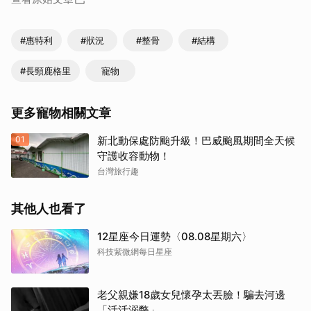
#惠特利
#狀況
#整骨
#結構
#長頸鹿格里
寵物
更多寵物相關文章
01
新北動保處防颱升級！巴威颱風期間全天候
守護收容動物！
台灣旅行趣
其他人也看了
12星座今日運勢〈08.08星期六〉
科技紫微網每日星座
老父親嫌18歲女兒懷孕太丟臉！騙去河邊
「活活溺斃」