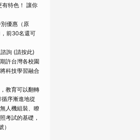
有特色！ 讓你
》特別優惠（原
加，前30名還可
及專人諮詢 (請按此)
期許台灣各校園
將科技學習融合
，教育可以翻轉
排循序漸進地從
無人機組裝、瞭
照考試的基礎，
號）