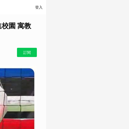
登入
校園 寓教
訂閱