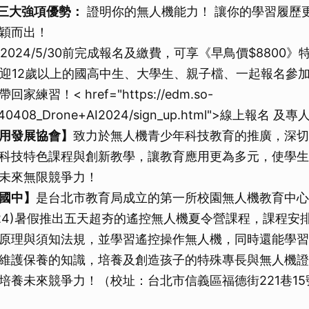
三大強項優勢：
證明你的無人機能力！ 讓你的學習履歷更
取消
穎而出！
2024/5/30前完成報名及繳費，可享《早鳥價$8800
） 歡迎12歲以上的國高中生、大學生、親子檔、一起報名參
練習！< href="https://edm.so-
/240408_Drone+AI2024/sign_up.html">線上報名 
用發展協會】
致力於無人機青少年科技教育的推廣，深切
科技特色課程與創新教學，讓教育應用更為多元，使學生
未來無限競爭力！
國中】
是台北市教育局成立的第一所校園無人機教育中心
024)暑假推出五天超夯的遙控無人機夏令營課程，課程安
原理與須知法規，並學習遙控操作無人機，同時還能學習
維護保養的知識，培養及創造孩子的特殊專長與無人機證
培養未來競爭力！（校址：台北市信義區福德街221巷15