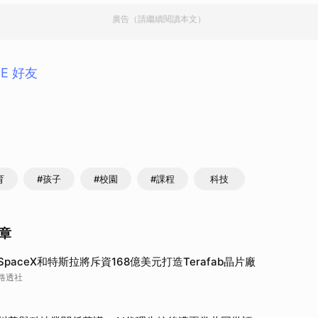
廣告（請繼續閱讀本文）
NE 好友
育
#孩子
#校園
#課程
科技
章
SpaceX和特斯拉將斥資168億美元打造Terafab晶片廠
路透社