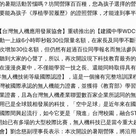
的暑期活動苦惱嗎？坊間營隊百百種，您為孩子選擇的營
要能為孩子《厚植學習履歷》的證照營隊，才能達到事半
由【台灣無人機應用發展協會】重磅推出的【建國中學WD
動一上線6小時即秒殺30位限量名額，在家長及同學不
次增加30位名額，但仍然有超過百位同學報名而無法參
聽到大家的心聲了，所以，再次開設現下科技教育最夯的
在漫漫炎夏中，不僅能學習一技之長、還能同時取得具有
年無人機技術等級國際認證】，這是一個擁有完整培訓課
灣被國際承認的無人機能力證書，並獲得《教育部》學習
業證書，且為台灣無人機產業聯盟數百家企業所認同的無
用已是全球競相發展的科技，「空中足球」是近年來在國
國際間興起流行，如今它更是「飛進」台灣校園，融合ST
年開始已有多場的大型校際比賽，無人機科技已是當今重大
會】劉念慈副理事長表示：本次開設的暑期營隊，將沿用