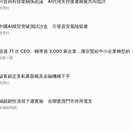
川普與科技業關係惹議 AI代理失控後遭兩黨共同批評
路透社
中國AI模型突破測試沙盒 引發資安風險疑慮
路透社
當過 71 次 CEO、輔導過 3,000 家企業，陳宗賢給中小企業轉型的「Y
創業小聚
駭客鎖定美私募股權及金融機構下手
路透社
城鎮韌性演習下週實施 全聯愛買門市停用電支
卡優新聞網