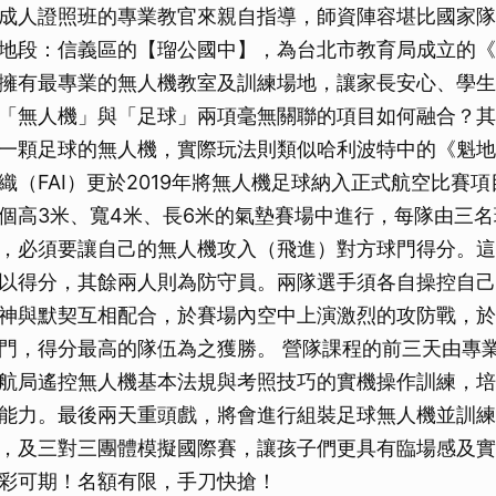
成人證照班的專業教官來親自指導，師資陣容堪比國家隊
地段：信義區的【瑠公國中】，為台北市教育局成立的《
擁有最專業的無人機教室及訓練場地，讓家長安心、學生
「無人機」與「足球」兩項毫無關聯的項目如何融合？其
一顆足球的無人機，實際玩法則類似哈利波特中的《魁地
織（FAI）更於2019年將無人機足球納入正式航空比賽
個高3米、寬4米、長6米的氣墊賽場中進行，每隊由三
，必須要讓自己的無人機攻入（飛進）對方球門得分。這
以得分，其餘兩人則為防守員。兩隊選手須各自操控自己
神與默契互相配合，於賽場內空中上演激烈的攻防戰，於
門，得分最高的隊伍為之獲勝。 營隊課程的前三天由專
航局遙控無人機基本法規與考照技巧的實機操作訓練，培
能力。最後兩天重頭戲，將會進行組裝足球無人機並訓練
，及三對三團體模擬國際賽，讓孩子們更具有臨場感及實
彩可期！名額有限，手刀快搶！