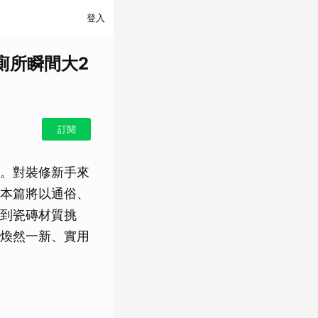
登入
廁所瞬間大2
訂閱
。對裝修新手來
本篇將以通俗、
到瓷磚材質挑
煥然一新、實用