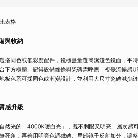
取消
比表格
設備與收納
選搭同色或低彩度配件，鏡櫃盡量選簡潔淺色鏡面，平時
台下方櫃體。記得設備線條與瓷磚需呼應，視覺流暢感U
地板色系可採同色或漸變設計，並利用大尺寸瓷磚減少縫
與質感升級
自然光的「4000K暖白光」，既不刺眼又明亮。層次感
無死角，再善用明亮色調磁磚、局部鏡子反射加分，讓整