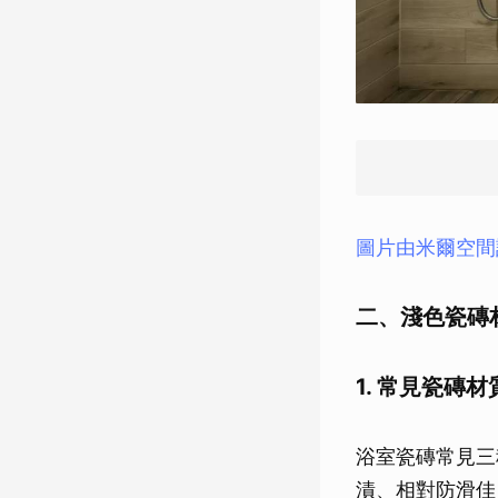
圖片由米爾空間
二、淺色瓷磚
1. 常見瓷磚
浴室瓷磚常見三
漬、相對防滑佳