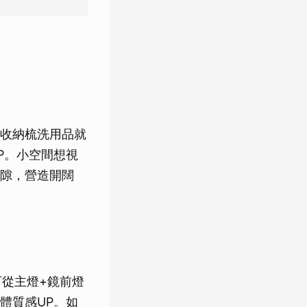
收納梳洗用品就
P。小空間想視
隙，營造開闊
可從主燈+鏡前燈
體質感UP。如