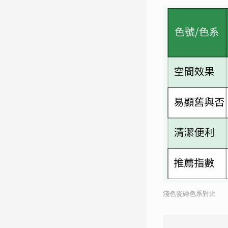
淺色瓷磚色系對比