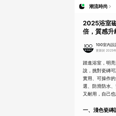
潮流時尚
2025浴
倍，質感升
100室內設
更新於 2025年
踏進浴室，明亮
說，挑對瓷磚可
實用、可操作的
選、防滑防水、
又耐用，自己也
一、淺色瓷磚