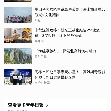
崑山科大國際生跳島遊菊島！海上旅運融合
觀光×文化體驗
勁報
中秋送禮攻略！新光三越集結逾255款好
禮 8/7起線上線下開放預購
姊妹淘
「海線潮旅行」 探索北高雄漁村魅力
青年日報
高雄市民赴日享專屬小禮！ 高雄與青森縣
陸奧市即日啟動景點互惠
台灣好新聞
查看更多青年日報
最近1小時結果