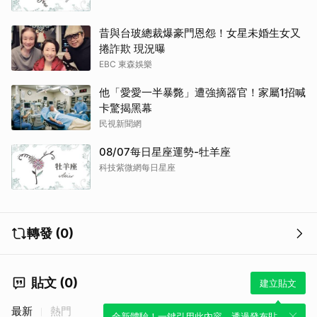
昔與台玻總裁爆豪門恩怨！女星未婚生女又
取消
捲詐欺 現況曝
EBC 東森娛樂
他「愛愛一半暴斃」遭強摘器官！家屬1招喊
卡驚揭黑幕
民視新聞網
08/07每日星座運勢-牡羊座
科技紫微網每日星座
轉發 (0)
貼文 (0)
建立貼文
最新
熱門
全新體驗！一鍵引用此內容，透過發布貼