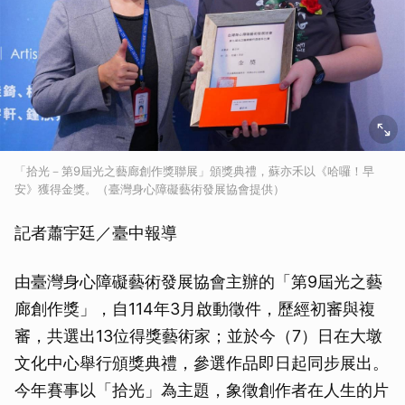
「拾光－第9屆光之藝廊創作獎聯展」頒獎典禮，蘇亦禾以《哈囉！早
安》獲得金獎。（臺灣身心障礙藝術發展協會提供）
記者蕭宇廷／臺中報導
由臺灣身心障礙藝術發展協會主辦的「第9屆光之藝
廊創作獎」，自114年3月啟動徵件，歷經初審與複
審，共選出13位得獎藝術家；並於今（7）日在大墩
文化中心舉行頒獎典禮，參選作品即日起同步展出。
今年賽事以「拾光」為主題，象徵創作者在人生的片