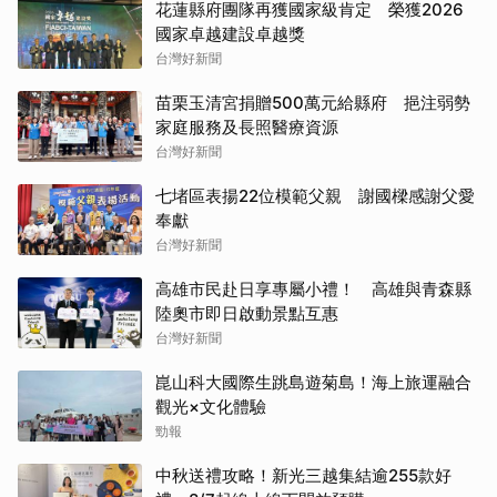
花蓮縣府團隊再獲國家級肯定 榮獲2026
國家卓越建設卓越獎
台灣好新聞
苗栗玉清宮捐贈500萬元給縣府 挹注弱勢
家庭服務及長照醫療資源
台灣好新聞
七堵區表揚22位模範父親 謝國樑感謝父愛
奉獻
台灣好新聞
高雄市民赴日享專屬小禮！ 高雄與青森縣
陸奧市即日啟動景點互惠
台灣好新聞
崑山科大國際生跳島遊菊島！海上旅運融合
觀光×文化體驗
勁報
中秋送禮攻略！新光三越集結逾255款好