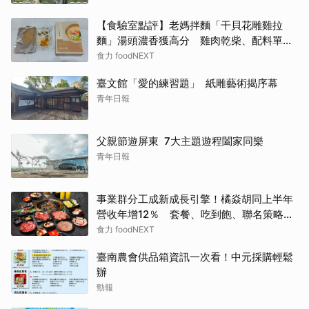
【食驗室點評】老媽拌麵「干貝花雕雞拉
麵」湯頭濃香獲高分 雞肉乾柴、配料單調
成扣分點
食力 foodNEXT
臺文館「愛的練習題」 紙雕藝術揭序幕
青年日報
父親節遊屏東 7大主題遊程闔家同樂
青年日報
事業群分工成新成長引擎！橘焱胡同上半年
營收年增12％ 套餐、吃到飽、聯名策略帶
動新客
食力 foodNEXT
臺南農會供品箱資訊一次看！中元採購輕鬆
辦
勁報