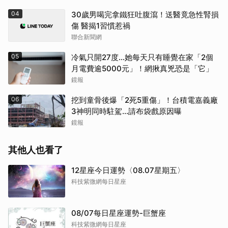
04
30歲男喝完拿鐵狂吐腹瀉！送醫竟急性腎損
傷 醫揭1習慣惹禍
聯合新聞網
05
冷氣只開27度…她每天只有睡覺在家「2個
月電費逾5000元」！網揪真兇恐是「它」
鏡報
06
挖到童骨後爆「2死5重傷」！台積電嘉義廠
3神明同時駐駕...請布袋戲原因曝
鏡報
其他人也看了
12星座今日運勢〈08.07星期五〉
科技紫微網每日星座
08/07每日星座運勢-巨蟹座
科技紫微網每日星座