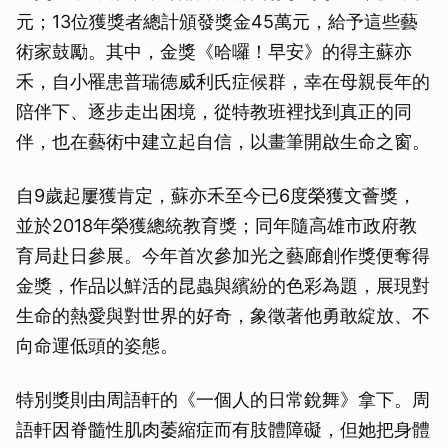
元；13位獲獎者總計頒發獎金45萬元，給予這些藝
術家鼓勵。其中，金獎《哈囉！早安》的得主蘇亦
禾，自小罹患普瑞德威利氏症候群，幸在母親長年的
陪伴下、逐步走出困境，從特教班裡找到真正的同
伴，也在藝術中建立起自信，以畫筆開啟生命之窗。
自9歲起屢獲肯定，蘇亦禾至今已6度榮獲文薈獎，
並於2018年榮獲總統教育獎；同年隨高雄市政府教
育局赴日參展。今年首次參加光之藝廊創作獎便奪得
金獎，作品以鮮活的昆蟲與繽紛的色彩為題，展現對
生命的熱愛與對世界的好奇，象徵著他勇敢綻放、不
向命運低頭的姿態。
特別獎則由周語軒的《一個人的日常銳舞》拿下。周
語軒因脊髓性肌肉萎縮症而有肢體障礙，但她把身體