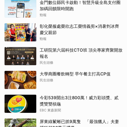
金門數位縣民卡啟動！智慧升級全島支付圈
加碼回饋限時開跑
勁報
彰化榮服處榮欣志工榮情義剪×消暑剉冰齊
慶父親節
勁報
工研院第六屆科技CTO班 頂尖專家齊聚開放
報名
民生頭條
大學商圈餐飲轉型 早午餐主打高CP值
民生頭條
今彩539開出3注800萬！威力彩頭獎、貳
獎雙雙槓龜
EBC 東森新聞
屏東綠鬣蜥已抓9萬隻 「最強獵人」夫妻