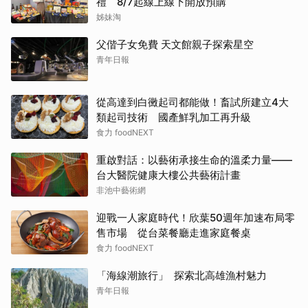
禮 8/7起線上線下開放預購
姊妹淘
父偕子女免費 天文館親子探索星空
青年日報
從高達到白黴起司都能做！畜試所建立4大
類起司技術 國產鮮乳加工再升級
食力 foodNEXT
重啟對話：以藝術承接生命的溫柔力量——
台大醫院健康大樓公共藝術計畫
非池中藝術網
迎戰一人家庭時代！欣葉50週年加速布局零
售市場 從台菜餐廳走進家庭餐桌
食力 foodNEXT
「海線潮旅行」 探索北高雄漁村魅力
青年日報