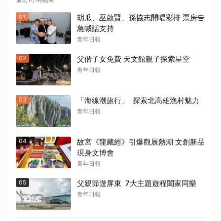
01
胡瓜、巫啟賢、孫協志開唱彩排 票房告
急喊話支持
青年日報
02
父偕子女免費 天文館親子探索星空
青年日報
03
「海線潮旅行」 探索北高雄漁村魅力
青年日報
04
故宮《龍藏經》引爆觀展熱潮 文創新品
現身文博會
青年日報
05
父親節遊屏東 7大主題遊程闔家同樂
青年日報