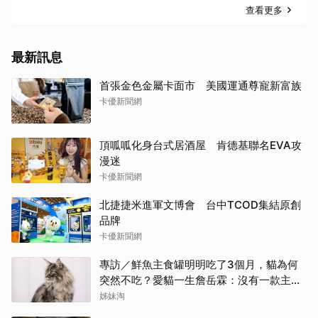
查看更多
最新訊息
首張金色金屬卡面市 美國運通尊寵新富族
卡優新聞網
頂呱呱化身台式居酒屋 肯德基聯名EVA攻
漫迷
卡優新聞網
北捷捷米進軍文博會 台中TCOD集結原創
品牌
卡優新聞網
專訪／鮮魚主食罐明明吃了3個月，貓為何
突然不吃？愛貓一生詹岳霖：沒有一款主食
能保證牠永遠喜歡
姊妹淘