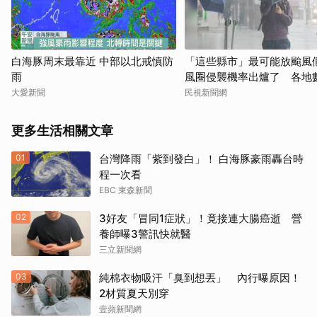
白海豚周末最靠近 中部以北戒慎防
「這些縣市」最可能放颱風
雨
風圈侵襲機率出爐了 各地
次看
大愛新聞
民視新聞網
更多生活相關文章
01
台灣降雨「紫到發白」！ 白海豚豪雨轟台時
程一次看
EBC 東森新聞
02
3好友「冒同1症狀」！竟接連大腸癌逝 營
養師曝3警訊快就醫
三立新聞網
03
純棉衣物吸汗「臭到想丟」 內行曝原因！
2材質夏天別穿
壹蘋新聞網