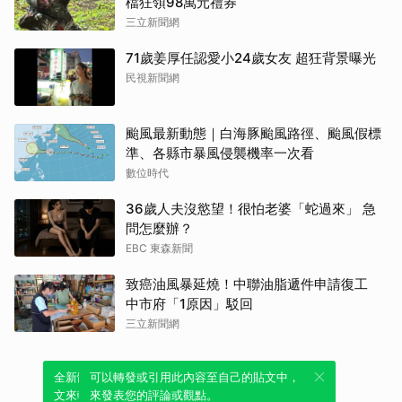
檔狂領98萬元禮券
三立新聞網
71歲姜厚任認愛小24歲女友 超狂背景曝光
民視新聞網
颱風最新動態｜白海豚颱風路徑、颱風假標
準、各縣市暴風侵襲機率一次看
數位時代
36歲人夫沒慾望！很怕老婆「蛇過來」 急
問怎麼辦？
EBC 東森新聞
致癌油風暴延燒！中聯油脂遞件申請復工
中市府「1原因」駁回
三立新聞網
全新體驗！一鍵引用此內容，透過發布貼
可以轉發或引用此內容至自己的貼文中，
文來輕鬆表達個人立場。
來發表您的評論或觀點。