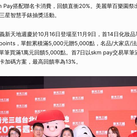
sh Pay搭配聯名卡消費，回饋直衝20%。美麗華百樂園祭出
三星智慧手錶抽獎活動。
新天地週慶於10月16日登場至11月9日，首14日化妝品單
 points，單館累積滿5,000元贈5,000點，名品/大家店/法雅客
I單筆買滿1萬元回饋5,000點。首7日以skm pay交易單
卡加碼方案，最高回饋率為13%。