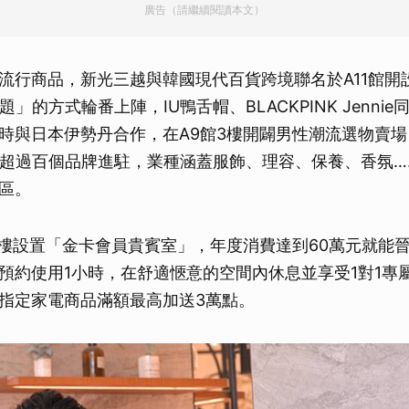
廣告（請繼續閱讀本文）
取消
流行商品，新光三越與韓國現代百貨跨境聯名於A11館開設
題」的方式輪番上陣，IU鴨舌帽、BLACKPINK Jenni
時與日本伊勢丹合作，在A9館3樓開闢男性潮流選物賣場
集結超過百個品牌進駐，業種涵蓋服飾、理容、保養、香氛
區。
6樓設置「金卡會員貴賓室」，年度消費達到60萬元就能
預約使用1小時，在舒適愜意的空間內休息並享受1對1專
指定家電商品滿額最高加送3萬點。