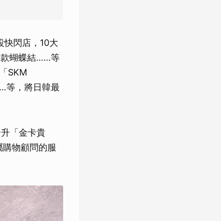
快閃店，10大
e同款蝴蝶結……等
「SKM
……等，將日韓最
晉升「金卡貴
屬購物顧問的服