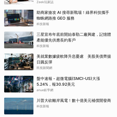
高89折
Zeek玩家誌
助商家搶攻 AI 搜尋新戰場！綠界科技攜手
蜘蛛網路推 GEO 服務
科技新報
三星宣布年底前開始泰勒二廠興建，記憶體
產能優先供應長約客戶
科技新報
美就業數據疲軟降升息憂慮 美股美債齊揚
日圓反彈
民視新聞網
盤中速報 - 超微電腦(SMCI-US)大漲
5.24%，報30.92美元
anue鉅亨網
川普大砍離岸風電！數十億美元補償開發商
科技新報