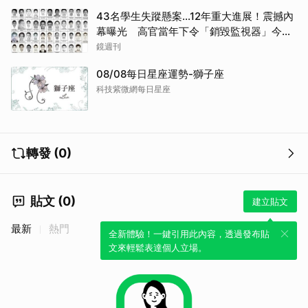
43名學生失蹤懸案...12年重大進展！震撼內
幕曝光 高官當年下令「銷毀監視器」今遭
逮
鏡週刊
08/08每日星座運勢-獅子座
科技紫微網每日星座
取消
轉發 (0)
貼文 (0)
建立貼文
最新
熱門
全新體驗！一鍵引用此內容，透過發布貼
文來輕鬆表達個人立場。