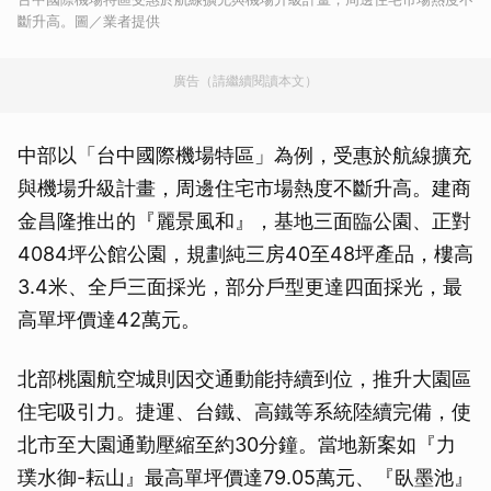
斷升高。圖／業者提供
廣告（請繼續閱讀本文）
中部以「台中國際機場特區」為例，受惠於航線擴充
與機場升級計畫，周邊住宅市場熱度不斷升高。建商
金昌隆推出的『麗景風和』，基地三面臨公園、正對
4084坪公館公園，規劃純三房40至48坪產品，樓高
3.4米、全戶三面採光，部分戶型更達四面採光，最
高單坪價達42萬元。
北部桃園航空城則因交通動能持續到位，推升大園區
住宅吸引力。捷運、台鐵、高鐵等系統陸續完備，使
北市至大園通勤壓縮至約30分鐘。當地新案如『力
璞水御-耘山』最高單坪價達79.05萬元、『臥墨池』