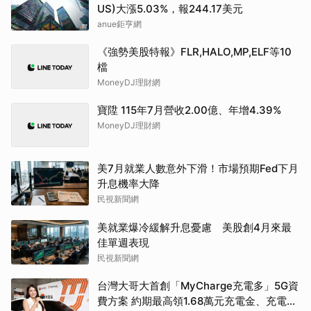
US)大漲5.03%，報244.17美元
anue鉅亨網
《強勢美股特報》FLR,HALO,MP,ELF等10
檔
MoneyDJ理財網
寶陞 115年7月營收2.00億、年增4.39%
MoneyDJ理財網
美7月就業人數意外下滑！市場預期Fed下月
升息機率大降
民視新聞網
美就業爆冷緩解升息憂慮 美股創4月來最
佳單週表現
民視新聞網
台灣大哥大首創「MyCharge充電多」5G資
費方案 約期最高領1.68萬元充電金、充電最