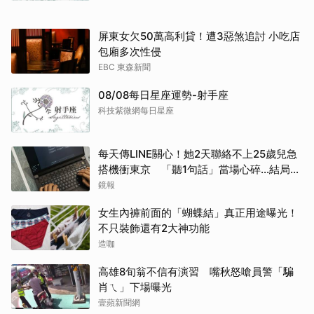
屏東女欠50萬高利貸！遭3惡煞追討 小吃店
包廂多次性侵
EBC 東森新聞
08/08每日星座運勢-射手座
科技紫微網每日星座
每天傳LINE關心！她2天聯絡不上25歲兒急
搭機衝東京 「聽1句話」當場心碎...結局看
哭網
鏡報
女生內褲前面的「蝴蝶結」真正用途曝光！
不只裝飾還有2大神功能
造咖
高雄8旬翁不信有演習 嘴秋怒嗆員警「騙
肖ㄟ」下場曝光
壹蘋新聞網