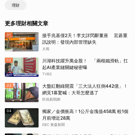
理財
更多理財相關文章
01
接手兆基僅2天！李文詳閃辭董座 宏碁重
訊說明：發現內部管理缺失
太報
02
川湖科技躍升萬金股！ 「兩根鐵滑軌」扛
起AI產業鏈關鍵秘密曝
TVBS
03
大盤紅翻綠開震「三大法人狂倒442億」！
網見1幕驚喊：大哥怎麼逃了
民視新聞網
04
獨家／金價衝高！1公斤金塊值458萬 較1個
月前增近28萬
EBC 東森新聞