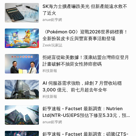
SK海力士擴產嚇跌美光 但新產能遠水救不
了近火
anue鉅亨網
《Pokémon GO》迎戰2026世界錦標賽！
全新扮裝皮卡丘與豐富賽事活動登場
Zeek玩家誌
拒絕盲從歐美數據！漢康結盟台灣癌症登月
計畫破解不抽菸女性肺癌密碼
科技新報
AI 伺服器需求強勁，緯創 7 月營收站穩
3,000 億元、前七月超去年全年
科技新報
鉅亨速報 - Factset 最新調查：Nutrien
Ltd(NTR-US)EPS預估下修至5.33元，預估
目標價為80.00元
anue鉅亨網
鉅亨速報 - Factset 最新調查：碩騰(ZTS-