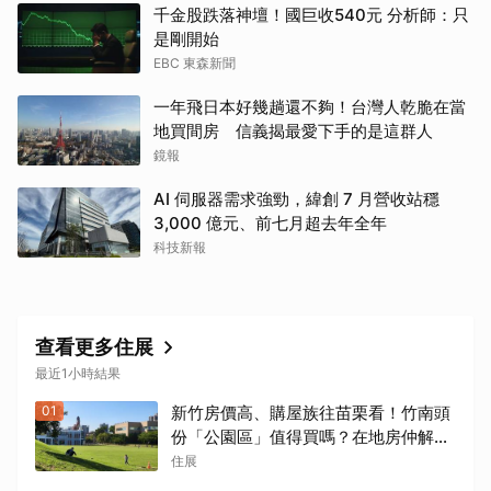
千金股跌落神壇！國巨收540元 分析師：只
是剛開始
EBC 東森新聞
一年飛日本好幾趟還不夠！台灣人乾脆在當
地買間房 信義揭最愛下手的是這群人
鏡報
AI 伺服器需求強勁，緯創 7 月營收站穩
3,000 億元、前七月超去年全年
科技新報
查看更多住展
最近1小時結果
01
新竹房價高、購屋族往苗栗看！竹南頭
份「公園區」值得買嗎？在地房仲解析
優缺點
住展