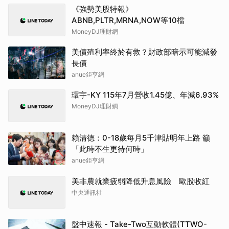
《強勢美股特報》
ABNB,PLTR,MRNA,NOW等10檔
MoneyDJ理財網
美債殖利率終於有救？財政部暗示可能減發
長債
anue鉅亨網
環宇-KY 115年7月營收1.45億、年減6.93%
MoneyDJ理財網
賴清德：0-18歲每月5千津貼明年上路 籲
「此時不生更待何時」
anue鉅亨網
美非農就業疲弱降低升息風險 歐股收紅
中央通訊社
盤中速報 - Take-Two互動軟體(TTWO-