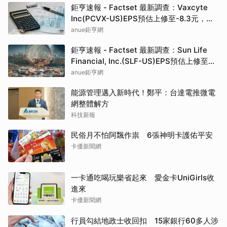
鉅亨速報 - Factset 最新調查：Vaxcyte
Inc(PCVX-US)EPS預估上修至-8.3元，預
估目標價為110.00元
anue鉅亨網
鉅亨速報 - Factset 最新調查：Sun Life
Financial, Inc.(SLF-US)EPS預估上修至
5.73元，預估目標價為80.81元
anue鉅亨網
能源管理邁入新時代！鄭平：台達電推微電
網整體解方
科技新報
民俗月不怕阿飄作祟 6張神明卡護佑平安
卡優新聞網
一卡通吃喝玩樂省起來 愛金卡UniGirls收
進來
卡優新聞網
行員勾結地政士收回扣 15家銀行60多人涉