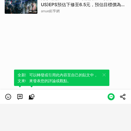
US)EPS預估下修至6.5元，預估目標價為
90.00元
anue鉅亨網
全新體驗！一鍵引用此內容，透過發布貼
可以轉發或引用此內容至自己的貼文中，
文來輕鬆表達個人立場。
來發表您的評論或觀點。
類別
服務條款
隱私權政策
服務聲明
© LINE Plus Corporation