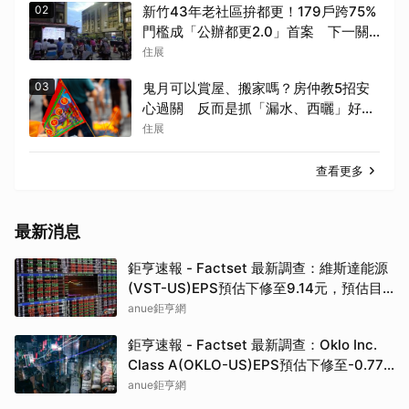
02
新竹43年老社區拚都更！179戶跨75%
門檻成「公辦都更2.0」首案 下一關
衝90%
住展
03
鬼月可以賞屋、搬家嗎？房仲教5招安
心過關 反而是抓「漏水、西曬」好時
機
住展
查看更多
最新消息
鉅亨速報 - Factset 最新調查：維斯達能源
(VST-US)EPS預估下修至9.14元，預估目
標價為222.00元
anue鉅亨網
鉅亨速報 - Factset 最新調查：Oklo Inc.
Class A(OKLO-US)EPS預估下修至-0.77
元，預估目標價為83.50元
anue鉅亨網