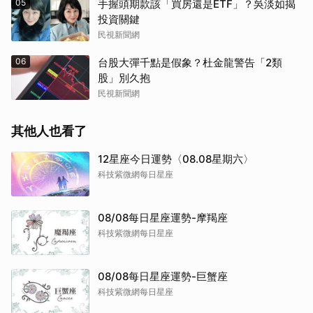
05
手握頭期款該「買房還是ETF」？吳淡如揭
投資關鍵
民視新聞網
06
台股大彈千點是假象？杜金龍警告「2類
股」別久抱
民視新聞網
其他人也看了
12星座今日運勢〈08.08星期六〉
科技紫微網每日星座
08/08每日星座運勢-摩羯座
科技紫微網每日星座
08/08每日星座運勢-巨蟹座
科技紫微網每日星座