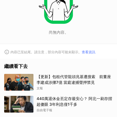
尚無內容。
內容已至結尾。請注意，部分內容可能未顯示。
查看資訊
繼續看下去
【更新】包租代管龍頭兆基遭搜索 前董座
李建成涉挪7億 當庭逮捕聲押禁見
太報
440萬退休金丟定存最安心？ 阿北一刷存摺
超傻眼 3年利息僅1千多
自由電子報