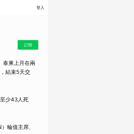
登入
訂閱
。泰柬上月在兩
，結束5天交
至少43人死
N）輪值主席、