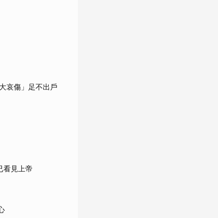
大哀傷」足不出戶
已看見上帝
心