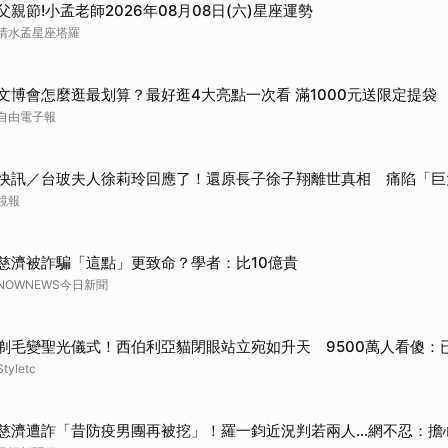
父親節!小孟老師2026年08月08日(六)星座運勢
取消
清水孟星座塔羅
文博會怎麼逛最划算？最好逛4大亮點一次看 滿1000元送限定提袋
自由電子報
快訊／台玻夫人徐莉玲回應了！還原長子徐子翔離世真相 痛陷「巨
鏡報
慈濟被詐騙「這點」更致命？學者：比10億貴
NOWNEWS今日新聞
剃毛變聖光儀式！西伯利亞貓閉眼站立宛如升天 9500萬人看傻：
Styletc
慈濟遭詐「昔防疫男團再被挖」！羅一鈞近況判若兩人…網不忍：擔