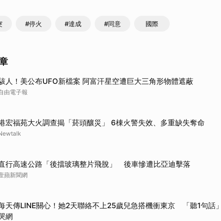
突
#停火
#達成
#同意
國際
章
駭人！美公布UFO新檔案 阿富汗星空遭巨大三角形物體遮蔽
自由電子報
港宏福苑大火調查揭「菸頭釀災」 6棟火警失效、多重缺失奪命
Newtalk
直行高速公路「後擋玻璃整片飛脫」 後車慘遭比亞迪擊落
壹蘋新聞網
每天傳LINE關心！她2天聯絡不上25歲兒急搭機衝東京 「聽1句話」
哭網