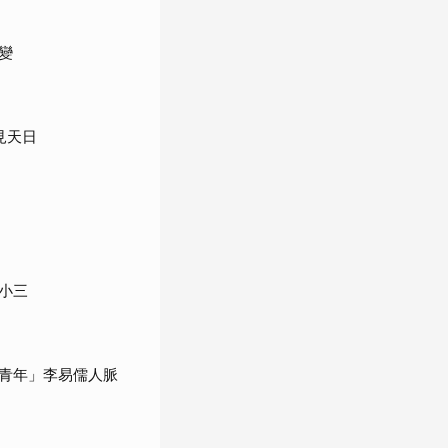
變
見天日
小三
青年」李易儒人脈