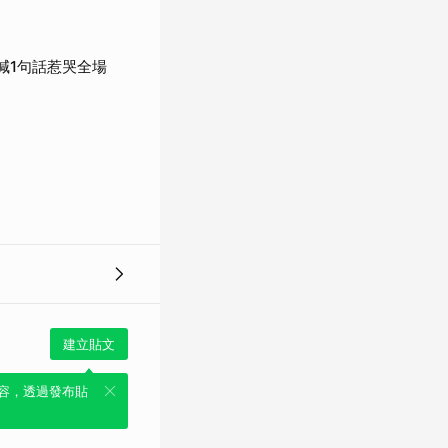
喊1句話惹哭全場
建立貼文
容，透過發布貼