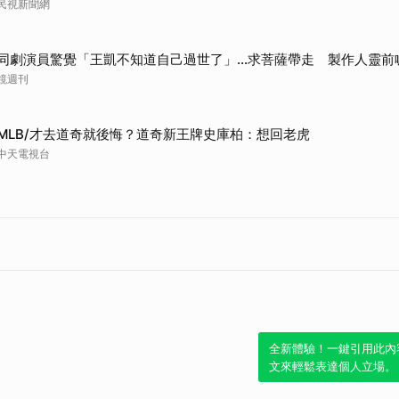
民視新聞網
同劇演員驚覺「王凱不知道自己過世了」...求菩薩帶走 製作人靈前
鏡週刊
MLB/才去道奇就後悔？道奇新王牌史庫柏：想回老虎
中天電視台
全新體驗！一鍵引用此內
文來輕鬆表達個人立場。