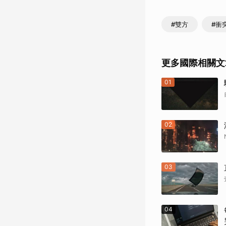
#雙方
#衝
更多國際相關文
01
02
03
04