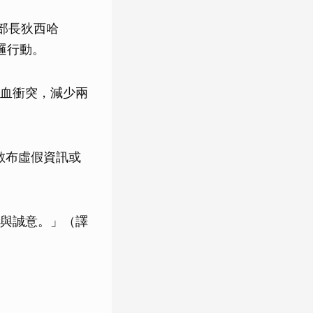
防部長狄西哈
邏行動。
血衝突，減少兩
散布虛假資訊或
與誠意。」（譯