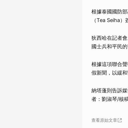
根據泰國國防部副
（Tea Sei
狄西哈在記者會
國士兵和平民的
根據這項聯合聲
假新聞，以緩和
納塔蓬則告訴媒
者：劉淑琴/核稿
查看原始文章