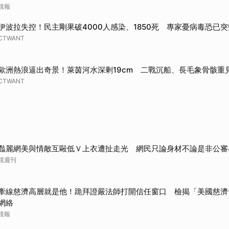
鏡報
伊波拉失控！民主剛果破4000人感染、1850死 專家憂病毒恐已突
CTWANT
歐洲熱浪逼出奇景！萊茵河水深剩19cm 二戰沉船、長毛象骨骸重
CTWANT
豔麗網美與情敵互毆低Ｖ上衣遭扯走光 網民只論身材不論是非公審
鏡週刊
牽線慈濟高層就是他！跪拜證嚴法師打開信任窗口 檢揭「美國慈濟
網絡
鏡報