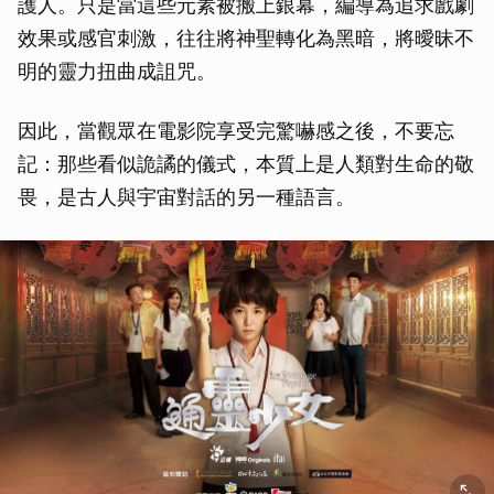
護人。只是當這些元素被搬上銀幕，編導為追求戲劇
效果或感官刺激，往往將神聖轉化為黑暗，將曖昧不
明的靈力扭曲成詛咒。
因此，當觀眾在電影院享受完驚嚇感之後，不要忘
記：那些看似詭譎的儀式，本質上是人類對生命的敬
畏，是古人與宇宙對話的另一種語言。