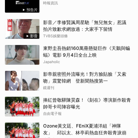
時報資訊
預告片
影音／李修賢諷周星馳「無兒無女」惹議
拍片致歉求網放過：大家手下留情
影音
TVBS娛樂頭條
東野圭吾熱銷160萬冊懸疑巨作《天鵝與蝙
蝠》電影 9月4日全台上映
Japaholic
影帝親密照外流曝光！對方臉貼臉「又索
吻」震驚韓網 登新聞熱搜第一
鏡週刊
捧紅曾敬驊陳昊森！《刻在》導演新作殺青
帥哥卡司陣容曝光
自由電子報
Ozone黃文廷、FEniX夏浦洋組「神隊
友」 邱以太、林亭莉熱血狂奔殺青淚崩