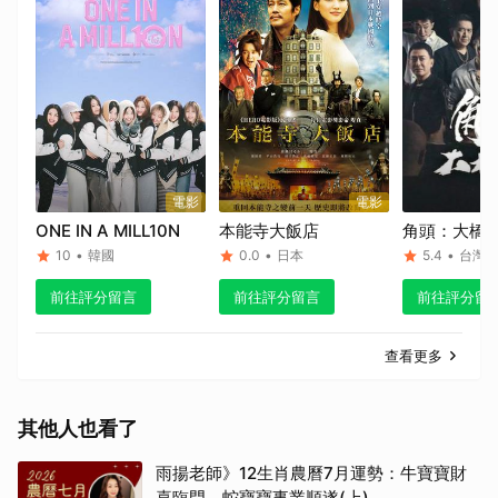
電影
電影
ONE IN A MILL10N
本能寺大飯店
角頭：大橋
10
•
韓國
0.0
•
日本
5.4
•
台灣
前往評分留言
前往評分留言
前往評分留
查看更多
其他人也看了
雨揚老師》12生肖農曆7月運勢：牛寶寶財
喜臨門、蛇寶寶事業順遂(上)