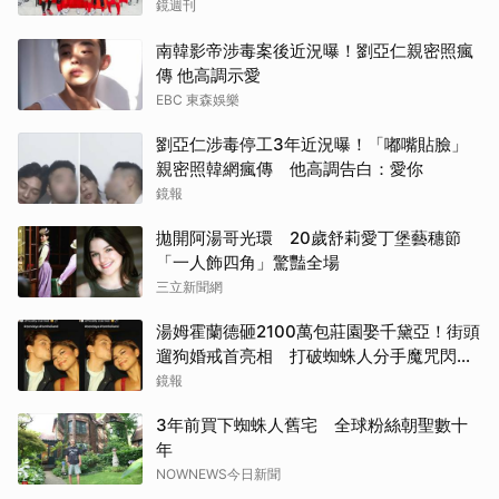
鏡週刊
南韓影帝涉毒案後近況曝！劉亞仁親密照瘋
傳 他高調示愛
EBC 東森娛樂
劉亞仁涉毒停工3年近況曝！「嘟嘴貼臉」
親密照韓網瘋傳 他高調告白：愛你
鏡報
拋開阿湯哥光環 20歲舒莉愛丁堡藝穗節
「一人飾四角」驚豔全場
三立新聞網
湯姆霍蘭德砸2100萬包莊園娶千黛亞！街頭
遛狗婚戒首亮相 打破蜘蛛人分手魔咒閃爆
全場
鏡報
3年前買下蜘蛛人舊宅 全球粉絲朝聖數十
年
NOWNEWS今日新聞