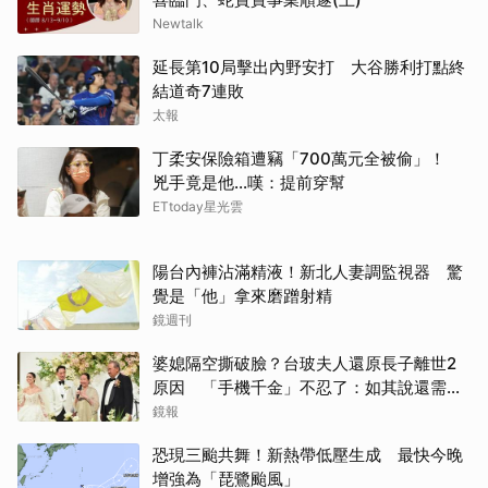
Newtalk
延長第10局擊出內野安打 大谷勝利打點終
結道奇7連敗
太報
丁柔安保險箱遭竊「700萬元全被偷」！
兇手竟是他...嘆：提前穿幫
ETtoday星光雲
陽台內褲沾滿精液！新北人妻調監視器 驚
覺是「他」拿來磨蹭射精
鏡週刊
婆媳隔空撕破臉？台玻夫人還原長子離世2
原因 「手機千金」不忍了：如其說還需要
離開嗎？
鏡報
恐現三颱共舞！新熱帶低壓生成 最快今晚
增強為「琵鷺颱風」