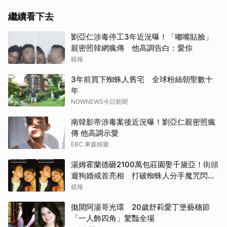
繼續看下去
劉亞仁涉毒停工3年近況曝！「嘟嘴貼臉」
親密照韓網瘋傳 他高調告白：愛你
鏡報
3年前買下蜘蛛人舊宅 全球粉絲朝聖數十
年
NOWNEWS今日新聞
南韓影帝涉毒案後近況曝！劉亞仁親密照瘋
傳 他高調示愛
EBC 東森娛樂
湯姆霍蘭德砸2100萬包莊園娶千黛亞！街頭
遛狗婚戒首亮相 打破蜘蛛人分手魔咒閃爆
全場
鏡報
拋開阿湯哥光環 20歲舒莉愛丁堡藝穗節
「一人飾四角」驚豔全場