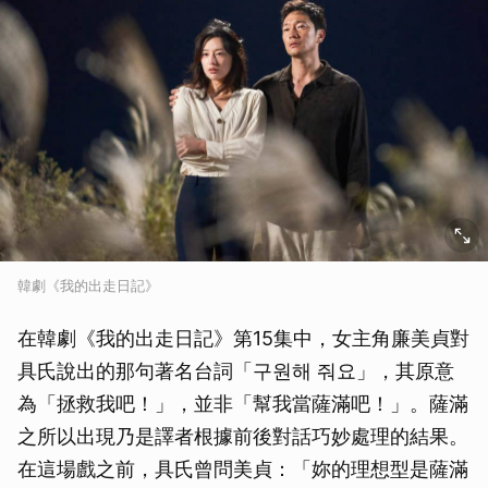
取消
韓劇《我的出走日記》
在韓劇《我的出走日記》第15集中，女主角廉美貞對
具氏說出的那句著名台詞「구원해 줘요」，其原意
為「拯救我吧！」，並非「幫我當薩滿吧！」。薩滿
之所以出現乃是譯者根據前後對話巧妙處理的結果。
在這場戲之前，具氏曾問美貞：「妳的理想型是薩滿