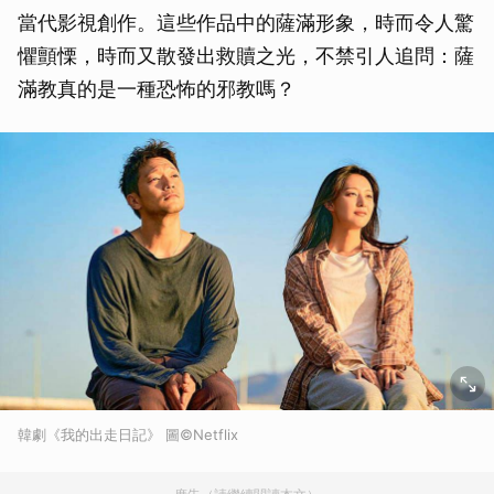
當代影視創作。這些作品中的薩滿形象，時而令人驚
懼顫慄，時而又散發出救贖之光，不禁引人追問：薩
滿教真的是一種恐怖的邪教嗎？
韓劇《我的出走日記》 圖©Netflix