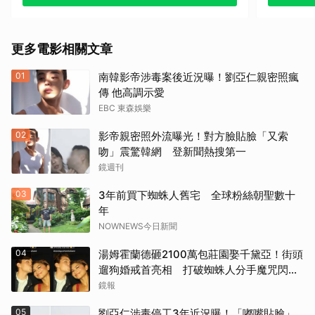
其他
《戰慄黑洞》（1995）
更多電影相關文章
《撕裂地平線》（1997）
01
南韓影帝涉毒案後近況曝！劉亞仁親密照瘋
《變人》（1999）
傳 他高調示愛
EBC 東森娛樂
《鋼鐵墳墓》（2013）
02
影帝親密照外流曝光！對方臉貼臉「又索
《震盪效應》(2015)
吻」震驚韓網 登新聞熱搜第一
鏡週刊
《神鬼嚎野人》（2016）
03
3年前買下蜘蛛人舊宅 全球粉絲朝聖數十
年
《網住愛情》（2004）
NOWNEWS今日新聞
其他（歡迎貼文分享）
04
湯姆霍蘭德砸2100萬包莊園娶千黛亞！街頭
遛狗婚戒首亮相 打破蜘蛛人分手魔咒閃爆
全場
鏡報
05
劉亞仁涉毒停工3年近況曝！「嘟嘴貼臉」