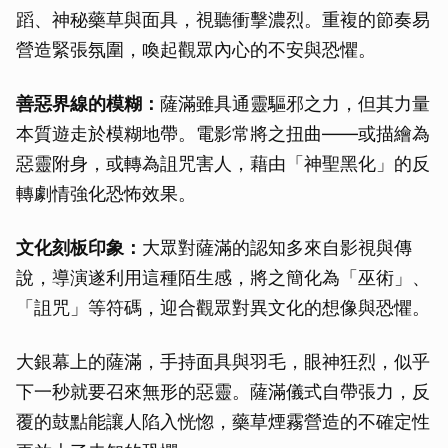
蹈、神秘藥草與面具，視聽衝擊濃烈。重複的節奏易
營造緊張氛圍，喚起觀眾內心的不安與恐懼。
善惡界線的模糊：
薩滿雖具通靈驅邪之力，但其力量
本質遊走於模糊地帶。電影常將之扭曲——或描繪為
惡靈附身，或轉為詛咒害人，藉由「神聖黑化」的反
轉劇情強化恐怖效果。
文化刻板印象：
大眾對薩滿的認知多來自影視與傳
說，導演遂利用這種陌生感，將之簡化為「巫術」、
「詛咒」等符碼，迎合觀眾對異文化的想像與恐懼。
大銀幕上的薩滿，手持面具與羽毛，眼神狂烈，似乎
下一秒就要召來無形的惡靈。薩滿儀式自帶張力，反
覆的鼓點能讓人陷入恍惚，藥草煙霧營造的不確定性