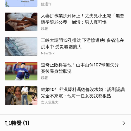
鏡週刊
人妻拼事業拼到床上！丈夫見小王喊「無套
懷孕讓老公養」崩潰：男人真可憐
鏡報
三峽大壩開13孔排洪 下游慘遭殃! 多省泡在
洪水中 受災範圍擴大
Newtalk
道奇止敗得靠他！山本由伸107球無失分
賽後曝身體狀況
鏡報
結婚10年舒淇爆料馮德倫沒求婚！認剛認識
完全不來電：他每一任女友我都很熟
女人我最大
轉發 (1)