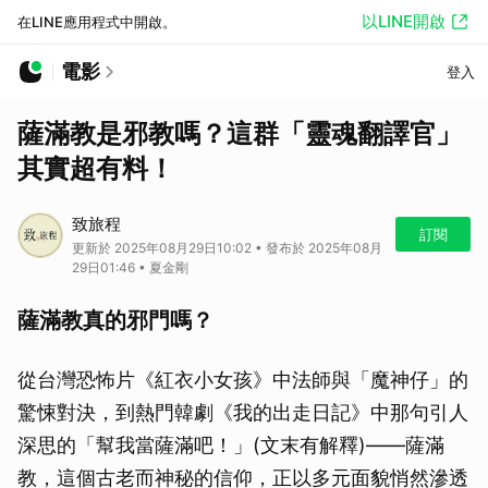
以LINE開啟
在LINE應用程式中開啟。
電影
登入
薩滿教是邪教嗎？這群「靈魂翻譯官」
其實超有料！
致旅程
訂閱
更新於 2025年08月29日10:02 • 發布於 2025年08月
29日01:46 • 夏金剛
薩滿教真的邪門嗎？
從台灣恐怖片《紅衣小女孩》中法師與「魔神仔」的
驚悚對決，到熱門韓劇《我的出走日記》中那句引人
深思的「幫我當薩滿吧！」(文末有解釋)——薩滿
教，這個古老而神秘的信仰，正以多元面貌悄然滲透