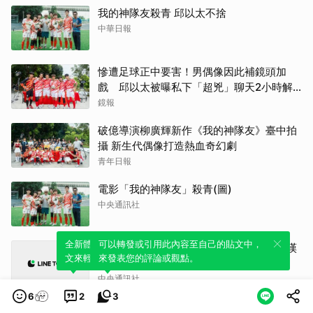
我的神隊友殺青 邱以太不捨
中華日報
慘遭足球正中要害！男偶像因此補鏡頭加
戲 邱以太被曝私下「超兇」聊天2小時解
心結
鏡報
破億導演柳廣輝新作《我的神隊友》臺中拍
攝 新生代偶像打造熱血奇幻劇
青年日報
電影「我的神隊友」殺青(圖)
中央通訊社
全新體驗！一鍵引用此內容，透過發布貼
可以轉發或引用此內容至自己的貼文中，
我的神隊友殺青 劇組情誼深厚邱以太感嘆
文來輕鬆表達個人立場。
來發表您的評論或觀點。
不捨
中央通訊社
6
2
3
哪家戲院最值得衝？《愛你致死不渝》特典