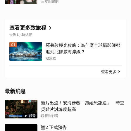
三立新聞網
查看更多致旅程
最近1小時結果
01
羅弗敦極光攻略：為什麼全球攝影師都
追到北挪威海岸線？
致旅程
查看更多
最新消息
新片出爐！安海瑟薇「跑給恐龍追」 時空
災難片討論度超高
影音
鏡新聞影音
墜2 正式預告