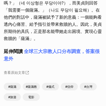
嗎？」（네 이상형은 무당이야?），而美貞則回答
「我需要一個薩滿。」（나도 무당이 필요해）。在
他們的對話中，薩滿被賦予了新的意義：一個能夠看
透內心痛苦、給予指引並帶來救贖的人。因此，美貞
所期待的具氏，正是那名能帶她走出困境、實現心靈
救贖的「薩滿」。
延伸閱讀
全球三大宗教人口分布調查，答案很
意外
查看原始文章
#薩滿
#薩滿教
#儀式
#信仰
#台灣
#旅遊
電影