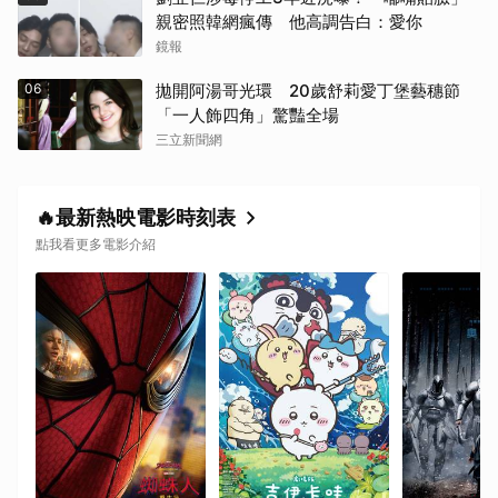
親密照韓網瘋傳 他高調告白：愛你
鏡報
06
拋開阿湯哥光環 20歲舒莉愛丁堡藝穗節
「一人飾四角」驚豔全場
三立新聞網
🔥最新熱映電影時刻表
點我看更多電影介紹