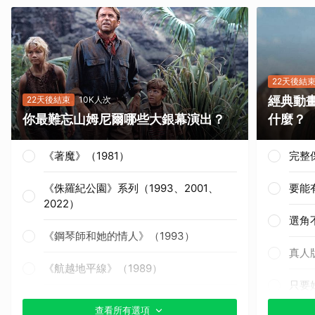
22天後結
經典動
22天後結束
10K人次
你最難忘山姆尼爾哪些大銀幕演出？
什麼？
《著魔》（1981）
完整
《侏羅紀公園》系列（1993、2001、
要能
2022）
選角
《鋼琴師和她的情人》（1993）
真人
《航越地平線》（1989）
只要
《獵殺紅色十月》（1990）
查看所有選項