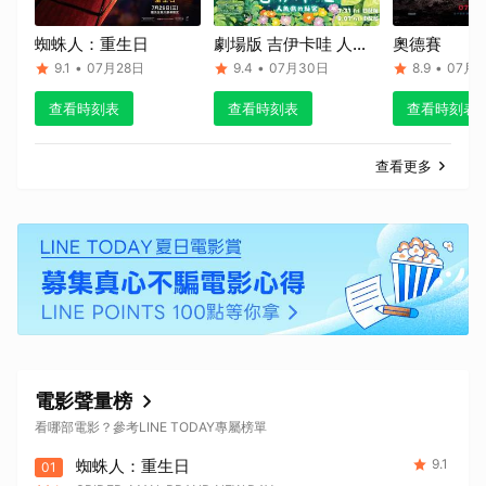
蜘蛛人：重生日
劇場版 吉伊卡哇 人魚
奧德賽
島的秘密
9.1
•
07月28日
9.4
•
07月30日
8.9
•
07月1
查看時刻表
查看時刻表
查看時刻表
查看更多
電影聲量榜
看哪部電影？參考LINE TODAY專屬榜單
蜘蛛人：重生日
9.1
01