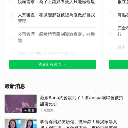
鏡頭需求：為了上鏡好看藝人只能極端瘦
很在
大眾審查：稍微變胖就被認為沒做好自我
有點
管理
完全
公司管理：嚴苛體重限制導致身形走向極
行
端
其它
其他（歡迎貼文分享你的看法）
查看所有選項
最新消息
薇娟Sana約會親到了！看aespa演唱會被拍
甜蜜比心
影音
非凡娛樂
李蒨蓉陪好友驗傷、做筆錄！痛揭家暴真
相：別再用「為什麼不走」來檢討受害者