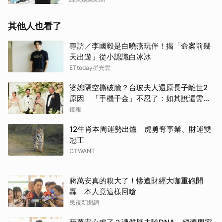
其他人也看了
專訪／李國毅是白曉燕玩伴！揭「命案前幾
天出遊」從小認識白冰冰
ETtoday星光雲
婆媳隔空撕破臉？台玻夫人還原長子離世2
原因 「手機千金」不忍了：如其說還需要
離開嗎？
鏡報
12生肖本周運勢出爐 虎勇奪事業、財運雙
冠王
CTWANT
蔣萬安真的糗大了！慘遭財經大咖重砲開
轟 本人竟這樣回嗆
民視新聞網