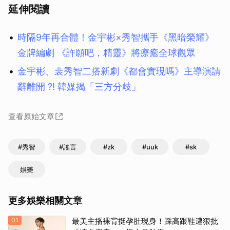
延伸閱讀
時隔9年再合體！金宇彬×秀智攜手《黑暗榮耀》
金牌編劇 《許願吧，精靈》將療癒全球觀眾
金宇彬、裴秀智二搭新劇《都會實現嗎》主導演請
辭離開 ?! 韓媒揭「三方分歧」
查看原始文章
#秀智
#謠言
#zk
#uuk
#sk
娛樂
更多娛樂相關文章
01
最美主播裸背挺孕肚現身！踩高跟鞋遭狠批