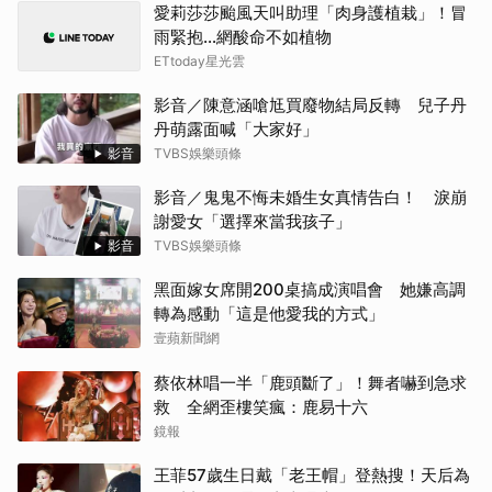
愛莉莎莎颱風天叫助理「肉身護植栽」！冒
雨緊抱…網酸命不如植物
ETtoday星光雲
影音／陳意涵嗆尪買廢物結局反轉 兒子丹
丹萌露面喊「大家好」
影音
TVBS娛樂頭條
影音／鬼鬼不悔未婚生女真情告白！ 淚崩
謝愛女「選擇來當我孩子」
影音
TVBS娛樂頭條
黑面嫁女席開200桌搞成演唱會 她嫌高調
轉為感動「這是他愛我的方式」
壹蘋新聞網
蔡依林唱一半「鹿頭斷了」！舞者嚇到急求
救 全網歪樓笑瘋：鹿易十六
鏡報
王菲57歲生日戴「老王帽」登熱搜！天后為