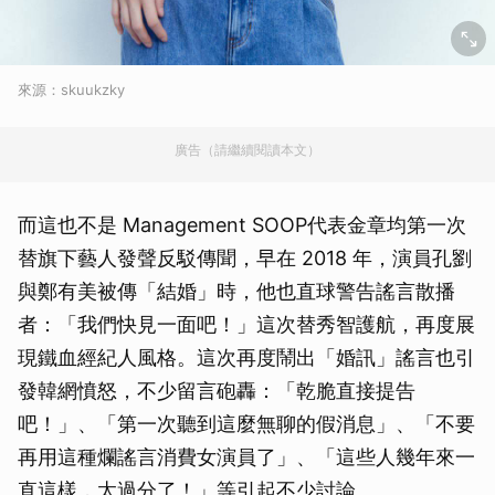
來源：skuukzky
廣告（請繼續閱讀本文）
而這也不是 Management SOOP代表金章均第一次
替旗下藝人發聲反駁傳聞，早在 2018 年，演員孔劉
與鄭有美被傳「結婚」時，他也直球警告謠言散播
者：「我們快見一面吧！」這次替秀智護航，再度展
現鐵血經紀人風格。這次再度鬧出「婚訊」謠言也引
發韓網憤怒，不少留言砲轟：「乾脆直接提告
吧！」、「第一次聽到這麼無聊的假消息」、「不要
再用這種爛謠言消費女演員了」、「這些人幾年來一
直這樣，太過分了！」等引起不少討論。