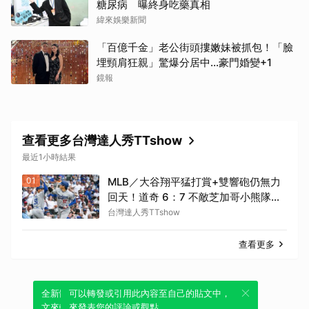
糖尿病 曝終身吃藥真相
緯來娛樂新聞
「百億千金」老公街頭摟嫩妹被抓包！「臉
埋頸肩狂親」驚爆分居中...豪門婚變+1
鏡報
查看更多台灣達人秀TTshow
最近1小時結果
01
MLB／大谷翔平猛打賞+雙響砲仍無力
回天！道奇 6：7 不敵芝加哥小熊隊連
續兩個系列賽遭橫掃 苦吞6連敗
台灣達人秀TTshow
查看更多
全新體驗！一鍵引用此內容，透過發布貼
可以轉發或引用此內容至自己的貼文中，
文來輕鬆表達個人立場。
來發表您的評論或觀點。