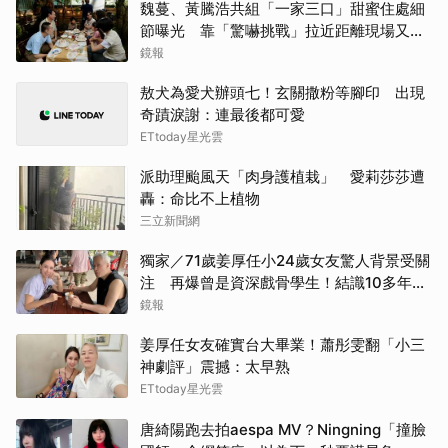
魏蔓、黃騰浩共組「一家三口」甜蜜住處細
節曝光 靠「驚嚇挑戰」拉近距離現場又叫
又笑
鏡報
敖犬為愛犬辦頭七！玄關撒粉等腳印 出現
奇蹟淚謝：連最後都可愛
ETtoday星光雲
派助理颱風天「肉身護植栽」 愛莉莎莎遭
轟：命比不上植物
三立新聞網
獨家／71歲姜厚任小24歲女友驚人背景受關
注 再爆曾是資深戲骨學生！結識10多年私
下為人曝光
鏡報
姜厚任女友確實台大畢業！蕭彤雯翻「小三
神劇評」震撼：太早熟
ETtoday星光雲
唐綺陽跑去拍aespa MV？Ningning「撞臉