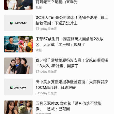
何叫老王？暱稱由來曝光
鏡報
3C達人Tim哥公司淹水！貨物全泡湯…員工
搶救電腦：下週恐沒片上
ETtoday星光雲
王菲57歲生日！謝霆鋒萬人面前連2次放
閃 天后戴「老王帽」現身了
鏡報
獨／楊千霈離婚親爸沒安慰！父親節哽咽曝
「3大2小新計畫」圓夢了
ETtoday星光雲
田中美奈實新婚挺孕肚首露面！大露裸背踩
10CM高跟鞋…日網狠酸
ETtoday星光雲
五月天冠佑20歲女兒「遭AI假造不雅影
像」 怒喊：已截圖