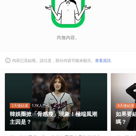
尚無內容。
內容已至結尾。請注意，部分內容可能未顯示。
查看資訊
2天後結束
1.7K人已投
6天後結束
韓娛圈掀「骨感瘦」現象！極端風潮
如果要
主因是？
嗎？