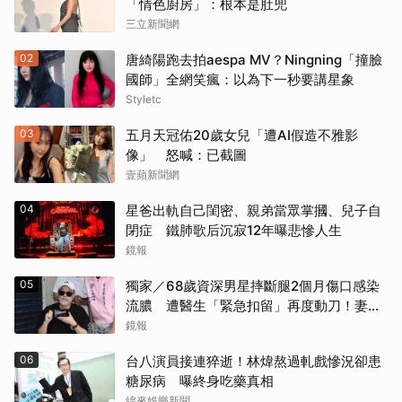
「情色廚房」：根本是肚兜
三立新聞網
02
唐綺陽跑去拍aespa MV？Ningning「撞臉
國師」全網笑瘋：以為下一秒要講星象
Styletc
03
五月天冠佑20歲女兒「遭AI假造不雅影
像」 怒喊：已截圖
壹蘋新聞網
04
星爸出軌自己閨密、親弟當眾掌摑、兒子自
閉症 鐵肺歌后沉寂12年曝悲慘人生
鏡報
05
獨家／68歲資深男星摔斷腿2個月傷口感染
流膿 遭醫生「緊急扣留」再度動刀！妻心
力交瘁曝現況
鏡報
06
台八演員接連猝逝！林煒熬過軋戲慘況卻患
糖尿病 曝終身吃藥真相
緯來娛樂新聞