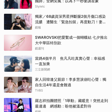
國師」全網笑瘋：以為下一秒要講星象
Styletc
獨家／68歲資深男星摔斷腿2個月傷口感染
流膿 遭醫生「緊急扣留」再度動刀！妻心
力交瘁曝現況
鏡報
SWAROVSKI把愛繫成一個蝴蝶結 七夕推出
大中華區特別款
鏡週刊
當媽4個半月 焦凡凡吐真實心聲：幸福感
一直加乘
三立新聞網
家人回韓逢父親節！李多慧淚崩吐心聲：獨
自生活4年還是會難過
TVBS
羅志祥拍團體照「1舉動」藏暖意！突然走到
最邊邊 網感動：盼他被溫柔對待
鏡報