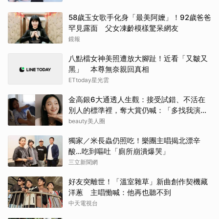
58歲玉女歌手化身「最美阿嬤」！92歲爸爸
罕見露面 父女凍齡模樣驚呆網友
鏡報
八點檔女神美照遭放大腳趾！近看「又皺又
黑」 本尊無奈親回真相
ETtoday星光雲
金高銀6大通透人生觀：接受試錯、不活在
別人的標準裡，奪大賞仍喊：「多找我演
戲！」
beauty美人圈
獨家／米長蟲仍照吃！樂團主唱揭北漂辛
酸…吃到嘔吐「廁所崩潰爆哭」
三立新聞網
好友突離世！「溫室雜草」新曲創作契機藏
洋蔥 主唱慟喊：他再也聽不到
中天電視台