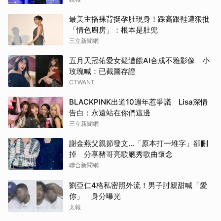
最美主播裸背挺孕肚現身！踩高跟鞋遭狠批
「情色廚房」：根本是肚兜
三立新聞網
五月天冠佑愛女疑遭餵AI合成不雅影像 小
玫瑰喊：已截圖存證
CTWANT
BLACKPINK出道10週年惹爭議 Lisa深情
告白：永遠站在你們這邊
三立新聞網
謝金燕父親節發文…「原本打一堆字」卻刪
掉 分享豬哥亮歌廳秀歌曲懷念
聯合新聞網
劉亞仁4格私密照外流！男子討親甜喊「愛
你」 身分曝光
太報