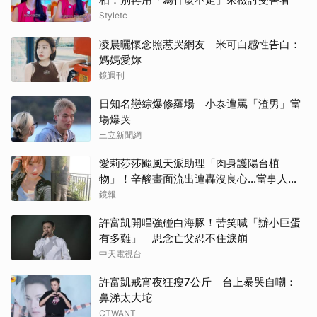
Styletc
凌晨曬懷念照惹哭網友 米可白感性告白：
媽媽愛妳
鏡週刊
日知名戀綜爆修羅場 小泰遭罵「渣男」當
場爆哭
三立新聞網
愛莉莎莎颱風天派助理「肉身護陽台植
物」！辛酸畫面流出遭轟沒良心...當事人澄
清了
鏡報
許富凱開唱強碰白海豚！苦笑喊「辦小巨蛋
有多難」 思念亡父忍不住淚崩
中天電視台
許富凱戒宵夜狂瘦7公斤 台上暴哭自嘲：
鼻涕太大坨
CTWANT