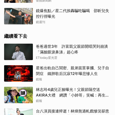
壹蘋新聞網
鏡爆焦點／星二代挨轟騙吃騙喝 邵昕兒失
控行徑曝光
鏡週刊
繼續看下去
爸爸過世3年 許富凱父親節開唱哭到崩潰
「滿臉眼淚鼻涕」超心疼
ETtoday星光雲
星爸出軌自己閨密、親弟當眾掌摑、兒子自
閉症 鐵肺歌后沉寂12年曝悲慘人生
鏡報
林志玲4歲兒正臉曝光！父親節隔空送
AKIRA大禮 網讚「小帥哥」笑喊：再生一
個
鏡報
台八演員接連猝逝！林煒熬過軋戲慘況卻患