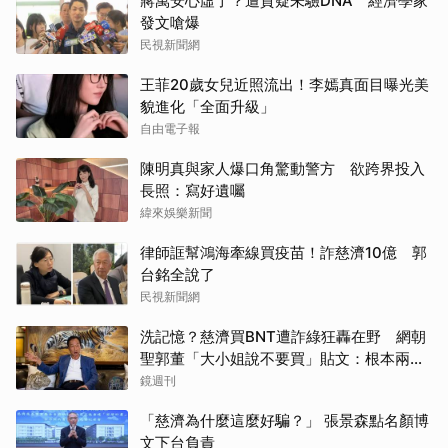
蔣萬安心虛了？遭質疑未驗DNA 經濟學家
發文嗆爆
民視新聞網
王菲20歲女兒近照流出！李嫣真面目曝光美
貌進化「全面升級」
自由電子報
陳明真與家人爆口角驚動警方 欲跨界投入
長照：寫好遺囑
緯來娛樂新聞
律師誆幫鴻海牽線買疫苗！詐慈濟10億 郭
台銘全說了
民視新聞網
洗記憶？慈濟買BNT遭詐綠狂轟在野 網朝
聖郭董「大小姐說不要買」貼文：根本兩碼
事
鏡週刊
「慈濟為什麼這麼好騙？」 張景森點名顏博
文下台負責