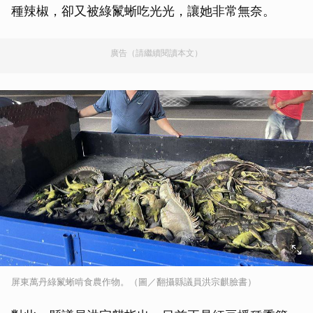
種辣椒，卻又被綠鬣蜥吃光光，讓她非常無奈。
廣告（請繼續閱讀本文）
屏東萬丹綠鬣蜥啃食農作物。（圖／翻攝縣議員洪宗麒臉書）