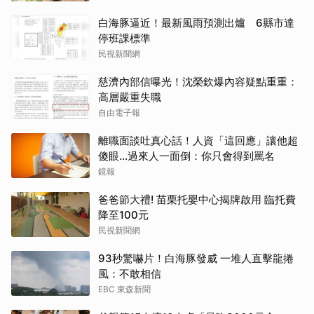
白海豚逼近！最新風雨預測出爐 6縣市達
停班課標準
民視新聞網
慈濟內部信曝光！沈榮欽爆內容疑點重重：
高層嚴重失職
自由電子報
離職面談吐真心話！人資「這回應」讓他超
傻眼…過來人一面倒：你只會得到罵名
鏡報
爸爸節大禮! 苗栗托嬰中心揭牌啟用 臨托費
降至100元
民視新聞網
93秒驚嚇片！白海豚發威 一堆人直擊龍捲
風：不敢相信
EBC 東森新聞