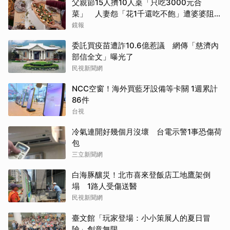
父親節15人擠10人桌「只吃3000元合
菜」 人妻怨「花1千還吃不飽」遭婆婆阻加
菜
鏡報
委託買疫苗遭詐10.6億惹議 網傳「慈濟內
部信全文」曝光了
民視新聞網
NCC空窗！海外買藍牙設備等卡關 1週累計
86件
台視
冷氣連開好幾個月沒壞 台電示警1事恐傷荷
包
三立新聞網
白海豚釀災！北市喜來登飯店工地鷹架倒
塌 1路人受傷送醫
民視新聞網
臺文館「玩家登場：小小策展人的夏日冒
險」創意無限