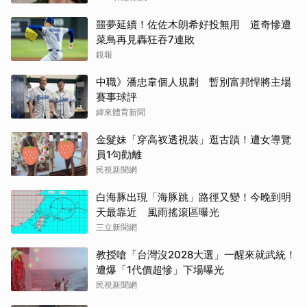
噩夢延續！佐佐木朗希好投無用 道奇慘遭
菜鳥再見轟狂吞7連敗
鏡報
中職》潘忠韋個人規劃 暫別富邦悍將主場
賽事球評
緯來體育新聞
金髮妹「穿高衩透視裝」逛古蹟！遭女導覽
員1句勸離
民視新聞網
白海豚出現「海豚跳」路徑又變！今晚到明
天最靠近 風雨搖滾區曝光
三立新聞網
教授嗆「台灣沒2028大選」一醒來就武統！
遭爆「1代價超慘」下場曝光
民視新聞網