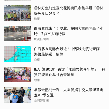
雲林好魚前進臺北花博農民市集舉辦「雲林
好魚夏日好食光」
勁報
白海豚跳來了！雙北、桃園大雷雨開轟半小
時 7縣市大雨特報
民視新聞網
白海豚今明離台最近！中部以北慎防豪雨
海警最快週一解除
台視
IEAT迎80週年首辦「永續共善嘉年華」 將
貿易能量化為社會善能量
勁報
暑假最熱門一課 大園警攜手交大帶學童走
進VR學交通
台灣好新聞