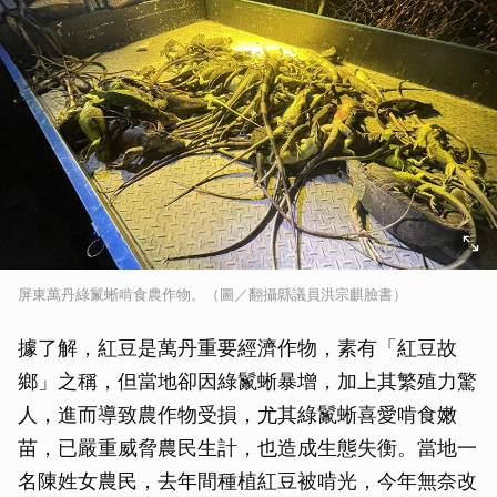
屏東萬丹綠鬣蜥啃食農作物。（圖／翻攝縣議員洪宗麒臉書）
據了解，紅豆是萬丹重要經濟作物，素有「紅豆故
鄉」之稱，但當地卻因綠鬣蜥暴增，加上其繁殖力驚
人，進而導致農作物受損，尤其綠鬣蜥喜愛啃食嫩
苗，已嚴重威脅農民生計，也造成生態失衡。當地一
名陳姓女農民，去年間種植紅豆被啃光，今年無奈改