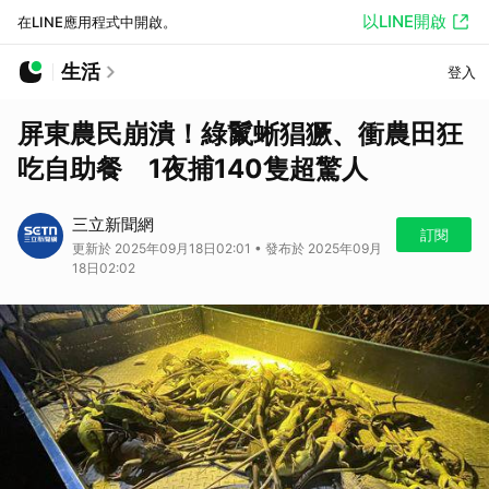
以LINE開啟
在LINE應用程式中開啟。
生活
登入
屏東農民崩潰！綠鬣蜥猖獗、衝農田狂
吃自助餐 1夜捕140隻超驚人
三立新聞網
訂閱
更新於 2025年09月18日02:01 • 發布於 2025年09月
18日02:02