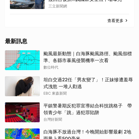
三立新聞網
查看更多
最新訊息
颱風最新動態｜白海豚颱風路徑、颱風假標
準、各縣市暴風侵襲機率一次看
數位時代
坦白交過22任「男友變了」！正妹慘遭羞辱
式洩慾 一堆人勸逃
EBC 東森新聞
平鎮警暑期反犯罪宣導結合科技跳格子 帶
領青少年「跳」過犯罪陷阱
台灣好新聞
白海豚不放過台灣！今晚開始影響最劇 2地
雨量上看500毫米