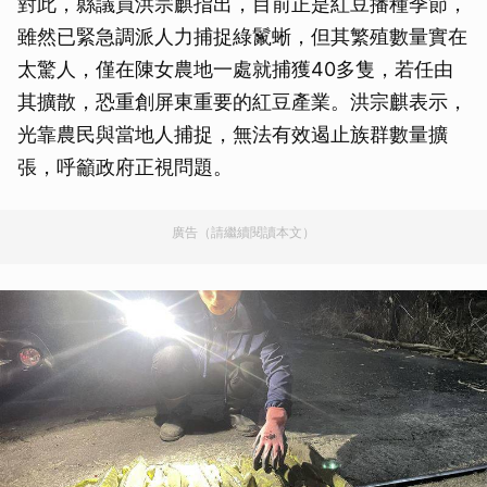
對此，縣議員洪宗麒指出，目前正是紅豆播種季節，
雖然已緊急調派人力捕捉綠鬣蜥，但其繁殖數量實在
太驚人，僅在陳女農地一處就捕獲40多隻，若任由
其擴散，恐重創屏東重要的紅豆產業。洪宗麒表示，
光靠農民與當地人捕捉，無法有效遏止族群數量擴
張，呼籲政府正視問題。
廣告（請繼續閱讀本文）