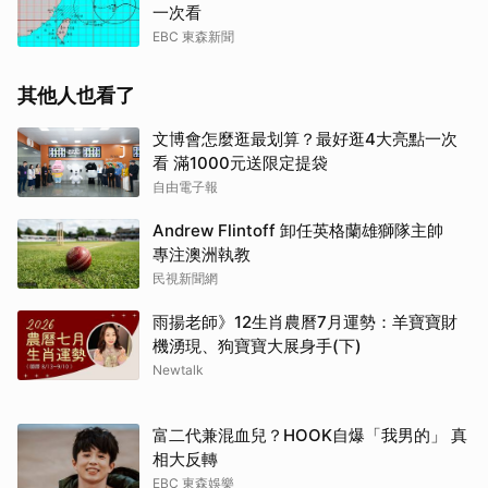
一次看
EBC 東森新聞
其他人也看了
文博會怎麼逛最划算？最好逛4大亮點一次
看 滿1000元送限定提袋
自由電子報
Andrew Flintoff 卸任英格蘭雄獅隊主帥
專注澳洲執教
民視新聞網
雨揚老師》12生肖農曆7月運勢：羊寶寶財
機湧現、狗寶寶大展身手(下)
Newtalk
富二代兼混血兒？HOOK自爆「我男的」 真
相大反轉
EBC 東森娛樂