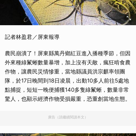
記者林盈君／屏東報導
農民崩潰了！屏東縣萬丹鄉紅豆進入播種季節，但因
外來種綠鬣蜥數量暴增，加上沒有天敵，瘋狂啃食農
作物，讓農民災情慘重，當地縣議員洪宗麒率領團
隊，於17日晚間到18日凌晨，出動10多人前往5處地
點捕捉，短短一晚便捕獲140多隻綠鬣蜥，數量非常
驚人，也顯示經濟作物受損嚴重，恐重創當地生態。
廣告（請繼續閱讀本文）