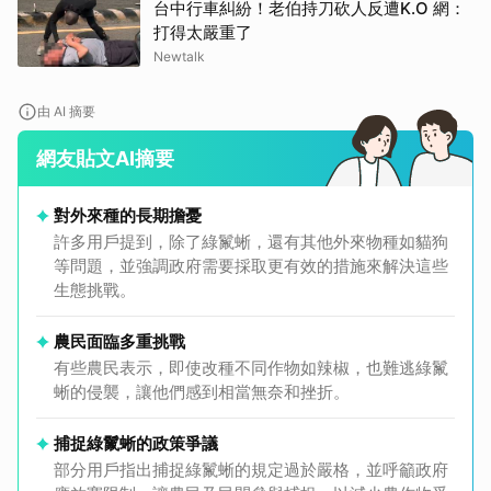
台中行車糾紛！老伯持刀砍人反遭K.O 網：
打得太嚴重了
Newtalk
由 AI 摘要
網友貼文AI摘要
對外來種的長期擔憂
許多用戶提到，除了綠鬣蜥，還有其他外來物種如貓狗
等問題，並強調政府需要採取更有效的措施來解決這些
生態挑戰。
取消
農民面臨多重挑戰
有些農民表示，即使改種不同作物如辣椒，也難逃綠鬣
蜥的侵襲，讓他們感到相當無奈和挫折。
捕捉綠鬣蜥的政策爭議
部分用戶指出捕捉綠鬣蜥的規定過於嚴格，並呼籲政府