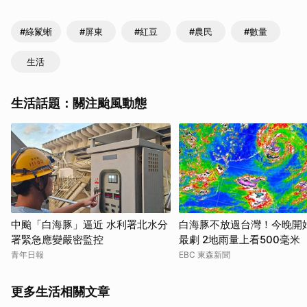
#綠鬣蜥
#屏東
#紅豆
#農民
#數量
生活
生活話題：關注颱風動態
中颱「白海豚」逼近 水利署北水分
白海豚不放過台灣！今晚開
署緊急應變嚴密監控
最劇 2地雨量上看500毫米
青年日報
EBC 東森新聞
更多生活相關文章