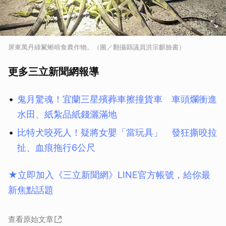
屏東萬丹綠鬣蜥啃食農作物。（圖／翻攝縣議員洪宗麒臉書）
更多三立新聞網報導
鬼月驚魂！宜蘭三星殯葬車擦撞貨車 車頭爛衝進
水田、紙紮品紙錢灑滿地
比特犬咬死人！疑將女嬰「當玩具」 發狂撕咬拉
扯、血痕拖行6公尺
★立即加入《三立新聞網》LINE官方帳號，給你最
新焦點話題
查看原始文章