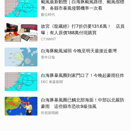
颱風最新動態｜白海豚颱風路徑、颱風假標
準、各縣市暴風侵襲機率一次看
數位時代
故宮《龍藏經》打7折仍要131.6萬！ 店員
曝：有人原價188萬付現購買
CTWANT
白海豚颱風減弱 今晚至明天最接近臺灣
青年日報
白海豚暴風圈到家門口了！今晚起豪雨狂炸
EBC 東森新聞
白海豚暴風圈已觸北部海面！中部以北嚴防
豪雨 這些縣市恐吹9級強風
民視新聞網