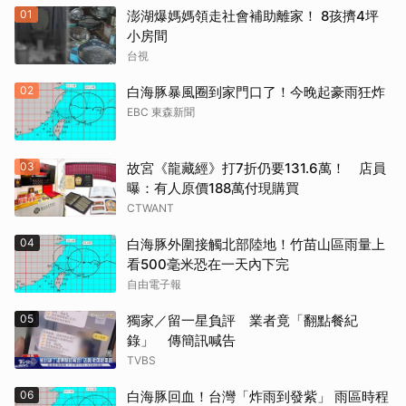
01
澎湖爆媽媽領走社會補助離家！ 8孩擠4坪
小房間
台視
02
白海豚暴風圈到家門口了！今晚起豪雨狂炸
EBC 東森新聞
03
故宮《龍藏經》打7折仍要131.6萬！ 店員
曝：有人原價188萬付現購買
CTWANT
04
白海豚外圍接觸北部陸地！竹苗山區雨量上
看500毫米恐在一天內下完
自由電子報
05
獨家／留一星負評 業者竟「翻點餐紀
錄」 傳簡訊喊告
TVBS
06
白海豚回血！台灣「炸雨到發紫」 雨區時程