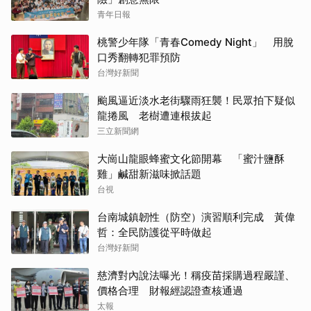
青年日報
桃警少年隊「青春Comedy Night」 用脫
口秀翻轉犯罪預防
台灣好新聞
颱風逼近淡水老街驟雨狂襲！民眾拍下疑似
龍捲風 老樹遭連根拔起
三立新聞網
大崗山龍眼蜂蜜文化節開幕 「蜜汁鹽酥
雞」鹹甜新滋味掀話題
台視
台南城鎮韌性（防空）演習順利完成 黃偉
哲：全民防護從平時做起
台灣好新聞
慈濟對內說法曝光！稱疫苗採購過程嚴謹、
價格合理 財報經認證查核通過
太報