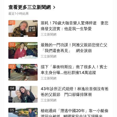
查看更多三立新聞網
最近1小時結果
01
噩耗！70歲大咖音樂人驚傳猝逝 妻悲
痛發文證實：他是我一生摯愛
三立新聞網
02
最難的一門功課！阿雅父親節悲憶亡父
「我們還會再見」 網全淚崩
三立新聞網
03
擋下「暴衝特斯拉」救了很多人！賓士
車主身分曝…他社群擁1.4萬追蹤
三立新聞網
04
43年診所正式熄燈！林逸欣首個沒有爸
爸的父親節 門口卻爆排隊潮
三立新聞網
05
槍砲通緝「潛逃中國20年」靠一小艇偷
渡回台被抓…觸國家安全法下場曝光