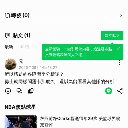
轉發 (0)
貼文 (1)
建立貼文
最新
熱門
全新體驗！一鍵引用此內容，透過發布貼
文來輕鬆表達個人立場。
元
2025年09月14日13:27
所以標題的各隊開季分析呢？
勇士就同樣問題卡那麼久，還以為能看看其他隊的分析
NBA焦點球星
灰熊前鋒Clarke驟逝得年29歲 美籃球界震
驚哀悼