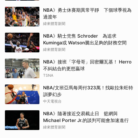
NBA》勇士休賽期異常平靜 下個球季視為
過渡年
緯來體育新聞
NBA》騎士兜售 Schroder 為追求
Kuminga或 Watson騰出足夠的財務空間
緯來體育新聞
NBA》接班「字母哥」回密爾瓦基！ Herro
不糾結合約更想贏球
TSNA
NBA/文班亞馬每周付323萬！找歐拉朱旺特
訓夢幻步
中天電視台
NBA》隨著接近交易截止日 籃網與
Michael Porter Jr.的談判可能會加速進行
緯來體育新聞