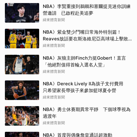
NBA》李賢重接到鵜鶘和塞爾提克迷你訓練
營邀請 已啟程赴美追夢
緯來體育新聞
NBA》紫金雙少鬥嘴日常海外特別篇！
Reaves放話要在斯洛維尼亞高球場上擊敗
Doncic
緯來體育新聞
NBA》灰狼主帥Finch力挺Gobert！直言
「他絕對值得首輪入選名人堂」
緯來體育新聞
NBA》Dereck Lively II為孩子支付費用
只希望家長帶孩子來參加籃球夏令營
緯來體育新聞
NBA》勇士休賽期異常平靜 下個球季視為
過渡年
緯來體育新聞
NBA》首度與偶像詹皇通話超激動