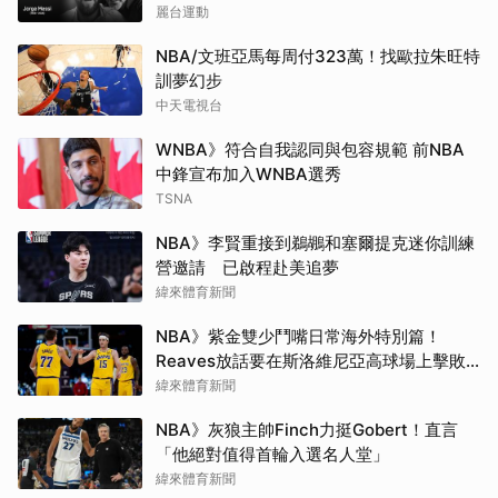
麗台運動
NBA/文班亞馬每周付323萬！找歐拉朱旺特
訓夢幻步
中天電視台
WNBA》符合自我認同與包容規範 前NBA
中鋒宣布加入WNBA選秀
TSNA
NBA》李賢重接到鵜鶘和塞爾提克迷你訓練
營邀請 已啟程赴美追夢
緯來體育新聞
NBA》紫金雙少鬥嘴日常海外特別篇！
取消
Reaves放話要在斯洛維尼亞高球場上擊敗
Doncic
緯來體育新聞
NBA》灰狼主帥Finch力挺Gobert！直言
「他絕對值得首輪入選名人堂」
緯來體育新聞