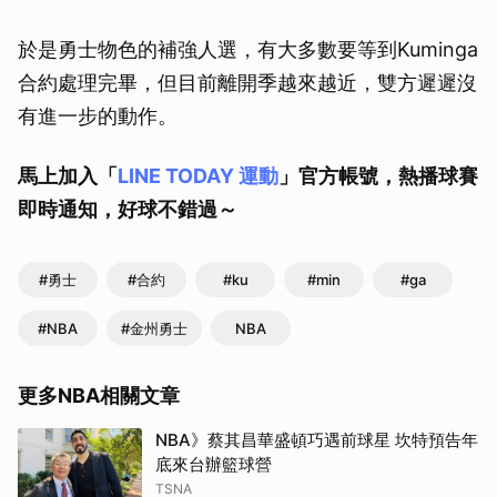
於是勇士物色的補強人選，有大多數要等到Kuminga
合約處理完畢，但目前離開季越來越近，雙方遲遲沒
有進一步的動作。
馬上加入「
LINE TODAY 運動
」官方帳號，熱播球賽
即時通知，好球不錯過～
#勇士
#合約
#ku
#min
#ga
#NBA
#金州勇士
NBA
更多NBA相關文章
NBA》蔡其昌華盛頓巧遇前球星 坎特預告年
底來台辦籃球營
TSNA