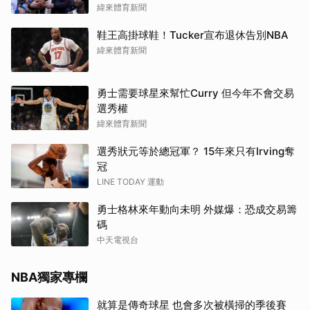
緯來體育新聞
鞋王高掛球鞋！Tucker宣布退休告別NBA
緯來體育新聞
勇士需要球星來幫忙Curry 但今年不會交易
選秀權
緯來體育新聞
選秀狀元等於總冠軍？ 15年來只有Irving奪
冠
LINE TODAY 運動
勇士格林來年動向未明 外媒爆：恐成交易籌
碼
中天電視台
NBA獨家專欄
就算是傳奇球星 也會多次被橫掃的季後賽