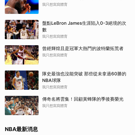
我只想寫寫體育
盤點LeBron James生涯陷入0-3絕境的次
數
我只想寫寫體育
曾經輝煌且是冠軍大熱門的波特蘭拓荒者
我只想寫寫體育
隊史最強也沒能突破 那些從未拿過60勝的
NBA球隊
我只想寫寫體育
傳奇名將雲集！回顧黃蜂隊的季後賽榮光
我只想寫寫體育
NBA最新消息