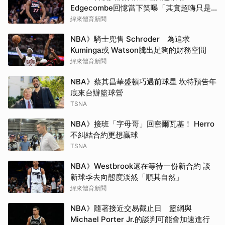
Edgecombe回憶當下笑曝「其實超嗨只是
在裝酷」
緯來體育新聞
NBA》騎士兜售 Schroder 為追求
Kuminga或 Watson騰出足夠的財務空間
緯來體育新聞
NBA》蔡其昌華盛頓巧遇前球星 坎特預告年
底來台辦籃球營
TSNA
NBA》接班「字母哥」回密爾瓦基！ Herro
不糾結合約更想贏球
TSNA
NBA》Westbrook還在等待一份新合約 談
新球季去向態度淡然「順其自然」
緯來體育新聞
NBA》隨著接近交易截止日 籃網與
Michael Porter Jr.的談判可能會加速進行