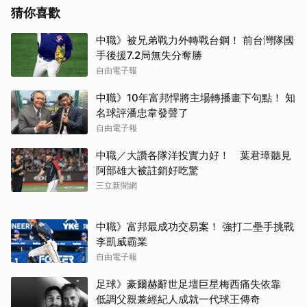
猜你喜歡
中職》被兄弟戰力外轉戰台鋼！ 前台灣隊國
手後援7.2局無失分奪勝
自由電子報
中職》10年富邦悍將主場轉播畫下句點！ 知
名球評潘忠韋發聲了
自由電子報
中職／大讚各隊洋投實力好！ 葉君璋聽見
阿部雄大被註銷好吃驚
三立新聞網
中職》富邦最成功交易案！ 強打二壘手挑戰
李凱威霸業
自由電子報
足球》豪爾赫辭世足壇巨星梅西痛失依靠
低調父親兼經紀人成就一代球王傳奇