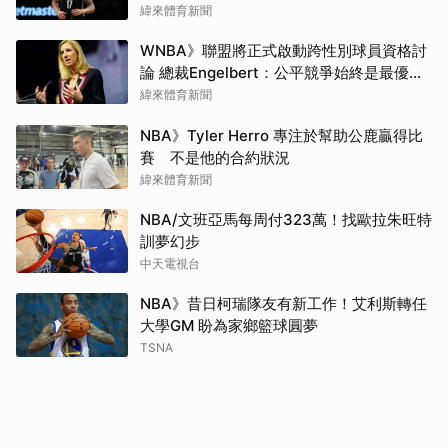
緯來體育新聞
WNBA》聯盟將正式啟動跨性別球員資格討
論 總裁Engelbert：公平競爭始終是最優先
事項
緯來體育新聞
NBA》Tyler Herro 專注於幫助公鹿贏得比
賽 不是他的合約狀況
緯來體育新聞
NBA/文班亞馬每周付323萬！找歐拉朱旺特
訓夢幻步
中天電視台
NBA》昔日柯瑞隊友有新工作！艾利斯轉任
大學GM 盼為家鄉籃球圓夢
TSNA