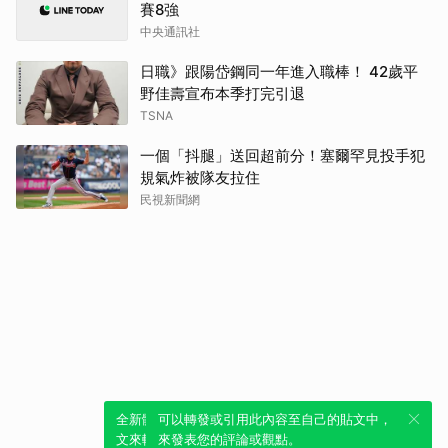
賽8強
中央通訊社
日職》跟陽岱鋼同一年進入職棒！ 42歲平
野佳壽宣布本季打完引退
TSNA
一個「抖腿」送回超前分！塞爾罕見投手犯
規氣炸被隊友拉住
民視新聞網
全新體驗！一鍵引用此內容，透過發布貼
可以轉發或引用此內容至自己的貼文中，
文來輕鬆表達個人立場。
來發表您的評論或觀點。