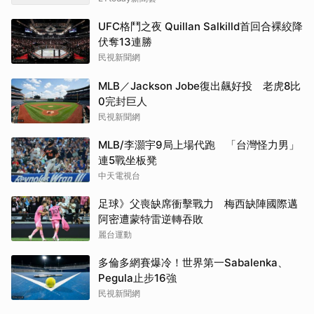
UFC格鬥之夜 Quillan Salkilld首回合裸絞降
伏奪13連勝
民視新聞網
MLB／Jackson Jobe復出飆好投 老虎8比
0完封巨人
民視新聞網
MLB/李灝宇9局上場代跑 「台灣怪力男」
連5戰坐板凳
中天電視台
足球》父喪缺席衝擊戰力 梅西缺陣國際邁
阿密遭蒙特雷逆轉吞敗
麗台運動
多倫多網賽爆冷！世界第一Sabalenka、
Pegula止步16強
民視新聞網