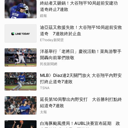
終結者又砸鍋！大谷翔平10局超前安建功
道奇終止7連敗
鏡報
迪亞茲又救援失敗！大谷翔平10局超前安救
道奇 7連敗終於止血
ETtoday新聞雲
洋基舉行「老將日」慶祝活動！菜鳥游擊手
開轟向前輩們致敬
民視新聞網
MLB》Diaz連2天關門放火 大谷翔平內野安
打終止道奇7連敗
TSNA
延長第10局擊出內野安打 大谷勝利打點終
結道奇7連敗
太報
白海豚颱風攪局！AUBL決賽宣布延期 政