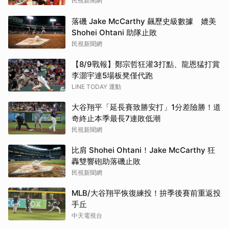
民視新聞網
落磯 Jake McCarthy 飆歷史級數據 媲美
Shohei Ohtani 助隊止敗
民視新聞網
【8/9戰報】鄭宗哲狂灌3打點、龍恩猛打賞
李灝宇連5場板凳僅代跑
LINE TODAY 運動
大谷翔平「延長賽致勝安打」1分差險勝！道
奇終止本季最長7連敗低潮
民視新聞網
比肩 Shohei Ohtani！Jake McCarthy 狂
轟雙響砲助落磯止敗
民視新聞網
MLB/大谷翔平恢復練投！拚季後賽前重返投
手丘
中天電視台