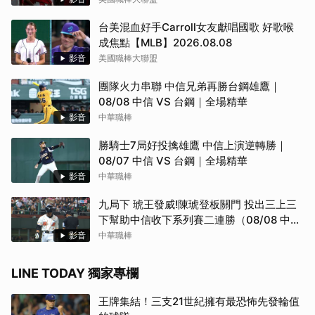
台美混血好手Carroll女友獻唱國歌 好歌喉
成焦點【MLB】2026.08.08
影音
美國職棒大聯盟
團隊火力串聯 中信兄弟再勝台鋼雄鷹｜
08/08 中信 VS 台鋼｜全場精華
影音
中華職棒
勝騎士7局好投擒雄鷹 中信上演逆轉勝｜
08/07 中信 VS 台鋼｜全場精華
影音
中華職棒
九局下 琥王發威!陳琥登板關門 投出三上三
下幫助中信收下系列賽二連勝（08/08 中信
VS 台鋼）
影音
中華職棒
LINE TODAY 獨家專欄
王牌集結！三支21世紀擁有最恐怖先發輪值