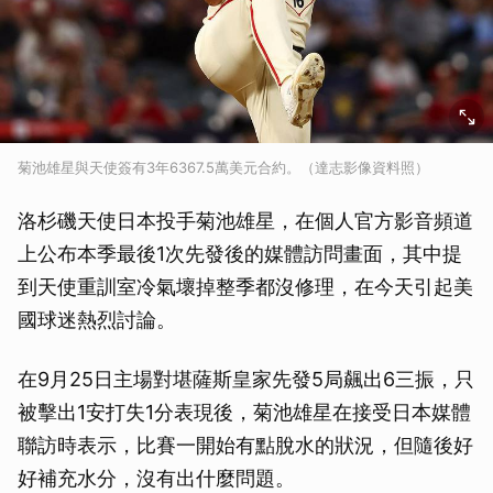
菊池雄星與天使簽有3年6367.5萬美元合約。（達志影像資料照）
洛杉磯天使日本投手菊池雄星，在個人官方影音頻道
上公布本季最後1次先發後的媒體訪問畫面，其中提
到天使重訓室冷氣壞掉整季都沒修理，在今天引起美
國球迷熱烈討論。
在9月25日主場對堪薩斯皇家先發5局飆出6三振，只
被擊出1安打失1分表現後，菊池雄星在接受日本媒體
聯訪時表示，比賽一開始有點脫水的狀況，但隨後好
好補充水分，沒有出什麼問題。