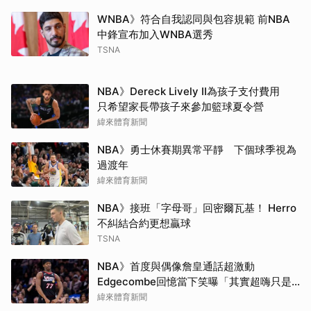
WNBA》符合自我認同與包容規範 前NBA
中鋒宣布加入WNBA選秀
TSNA
NBA》Dereck Lively II為孩子支付費用
只希望家長帶孩子來參加籃球夏令營
緯來體育新聞
NBA》勇士休賽期異常平靜 下個球季視為
過渡年
緯來體育新聞
NBA》接班「字母哥」回密爾瓦基！ Herro
不糾結合約更想贏球
TSNA
NBA》首度與偶像詹皇通話超激動
Edgecombe回憶當下笑曝「其實超嗨只是
在裝酷」
緯來體育新聞