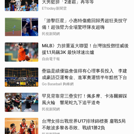
大男籃拚「2連霸」再等等
ETtoday新聞雲
「游擊巨星」小惠特傷癒回歸秀超狂美技守
備！超強臂力全場驚呼隊友超嗨
民視新聞網
MiLB》力拚重返大聯盟！台灣強投鄧愷威後
援1.1局飆3K 最快球速出爐
自由電子報
壘協是績優協會值得有心理事長投入 李建
成豪語亞運奪金、進軍奧運惜半年黯然下台
Go Baseball 夠棒網
罕見背靠背三壘安打！佩多摩、卡洛爾腳踩
風火輪 響尾蛇九下追平道奇
民視新聞網
台灣女排出戰世界U17排球錦標賽 鏖戰5局
不敵波多黎各吞敗、戰績1勝2負