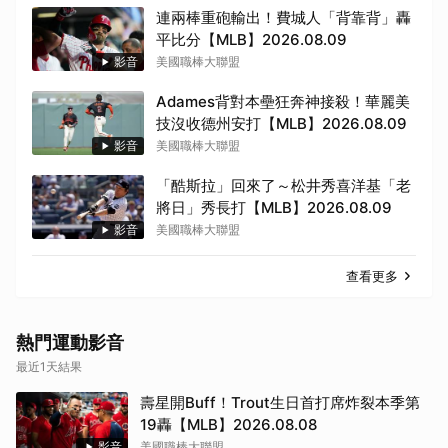
連兩棒重砲輸出！費城人「背靠背」轟
平比分【MLB】2026.08.09
取消
影音
美國職棒大聯盟
Adames背對本壘狂奔神接殺！華麗美
技沒收德州安打【MLB】2026.08.09
影音
美國職棒大聯盟
「酷斯拉」回來了～松井秀喜洋基「老
將日」秀長打【MLB】2026.08.09
影音
美國職棒大聯盟
查看更多
熱門運動影音
最近1天結果
壽星開Buff！Trout生日首打席炸裂本季第
19轟【MLB】2026.08.08
影音
美國職棒大聯盟