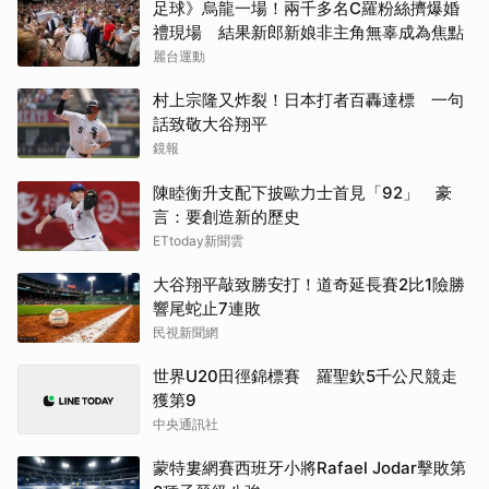
足球》烏龍一場！兩千多名C羅粉絲擠爆婚
禮現場 結果新郎新娘非主角無辜成為焦點
麗台運動
村上宗隆又炸裂！日本打者百轟達標 一句
話致敬大谷翔平
鏡報
陳睦衡升支配下披歐力士首見「92」 豪
言：要創造新的歷史
ETtoday新聞雲
大谷翔平敲致勝安打！道奇延長賽2比1險勝
響尾蛇止7連敗
民視新聞網
世界U20田徑錦標賽 羅聖欽5千公尺競走
獲第9
中央通訊社
蒙特婁網賽西班牙小將Rafael Jodar擊敗第