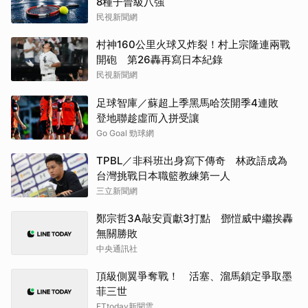
8種子晉級八強
民視新聞網
村神160公里火球又炸裂！村上宗隆連兩戰
開砲 第26轟再寫日本紀錄
民視新聞網
足球智庫／蘇超上季黑馬哈茨開季4連敗
登地聯趁虛而入拼受讓
Go Goal 勁球網
TPBL／非科班出身寫下傳奇 林政語成為
台灣挑戰日本職籃教練第一人
三立新聞網
鄭宗哲3A敲安貢獻3打點 鄧愷威中繼挨轟
無關勝敗
中央通訊社
頂級側翼爭奪戰！ 活塞、溜馬鎖定爭取墨
菲三世
ETtoday新聞雲