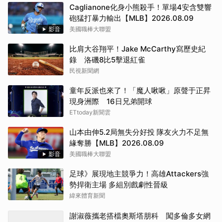
Caglianone化身小熊殺手！單場4安含雙響
砲猛打暴力輸出【MLB】2026.08.09
影音
美國職棒大聯盟
比肩大谷翔平！Jake McCarthy寫歷史紀
錄 洛磯8比5擊退紅雀
民視新聞網
童年反派也來了！「魔人啾啾」原聲于正昇
現身洲際 16日兄弟開球
ETtoday新聞雲
山本由伸5.2局無失分好投 隊友火力不足無
緣奪勝【MLB】2026.08.09
影音
美國職棒大聯盟
足球》展現地主競爭力！高雄Attackers強
勢捍衛主場 多組別戲劇性晉級
緯來體育新聞
謝淑薇攜老搭檔奧斯塔朋科 闖多倫多女網