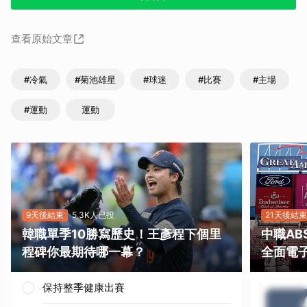
查看原始文章
#冷氣
#菊池雄星
#球迷
#比賽
#主場
#運動
運動
9天後結束
5.3K人已投
21天後結束
韓職單季10勝寫歷史！王彥程下個里
中職A
程碑你最期待哪一幕？
全面電
保持整季健康出賽