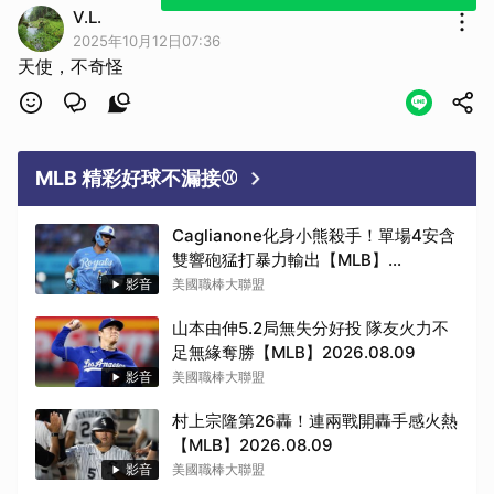
V.L.
2025年10月12日07:36
天使，不奇怪
MLB 精彩好球不漏接⚾
Caglianone化身小熊殺手！單場4安含
雙響砲猛打暴力輸出【MLB】
2026.08.09
影音
美國職棒大聯盟
山本由伸5.2局無失分好投 隊友火力不
足無緣奪勝【MLB】2026.08.09
影音
美國職棒大聯盟
村上宗隆第26轟！連兩戰開轟手感火熱
【MLB】2026.08.09
影音
美國職棒大聯盟