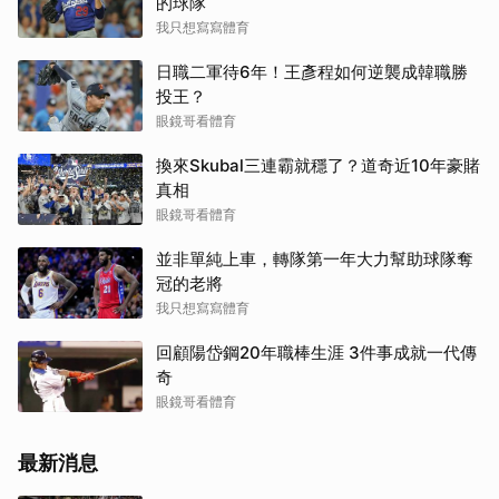
的球隊
我只想寫寫體育
日職二軍待6年！王彥程如何逆襲成韓職勝
投王？
眼鏡哥看體育
換來Skubal三連霸就穩了？道奇近10年豪賭
真相
眼鏡哥看體育
並非單純上車，轉隊第一年大力幫助球隊奪
冠的老將
我只想寫寫體育
回顧陽岱鋼20年職棒生涯 3件事成就一代傳
奇
眼鏡哥看體育
最新消息