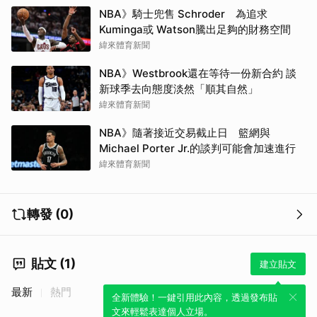
NBA》騎士兜售 Schroder 為追求
Kuminga或 Watson騰出足夠的財務空間
緯來體育新聞
NBA》Westbrook還在等待一份新合約 談
新球季去向態度淡然「順其自然」
緯來體育新聞
NBA》隨著接近交易截止日 籃網與
Michael Porter Jr.的談判可能會加速進行
緯來體育新聞
轉發 (0)
貼文 (1)
建立貼文
最新
熱門
全新體驗！一鍵引用此內容，透過發布貼
文來輕鬆表達個人立場。