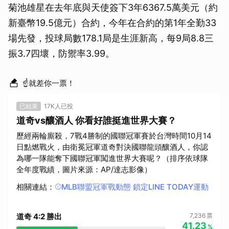
菊池雄星在去年底與天使簽下3年6367.5萬美元（約
新臺幣19.5億元）合約，今年在合約的第1年全勤33
場先發，投球局數178.1局是生涯新高，每9局8.8三
振3.7四壞，防禦率3.99。
☝就差你一票！
已結束
17K人已投
道奇vs釀酒人 你看好誰挺進世界大賽？
歷經兩輪廝殺，7戰4勝制的國聯冠軍賽於台灣時間10月14
日點燃戰火，由衛冕冠軍道奇對決國聯龍頭釀酒人，你認
為哪一隊能奪下國聯冠軍闖進世界大賽呢？（排序依球隊
全年度戰績，圖片來源：AP/達志影像）
相關連結
：
⚾️MLB聯盟冠軍戰動態 鎖定LINE TODAY運動
道奇 4:2 勝出
7,236
票
41.23
%