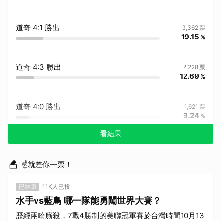
道奇 4:1 勝出
3,362
票
19.15
%
道奇 4:3 勝出
2,228
票
12.69
%
道奇 4:0 勝出
1,621
票
9.24
%
看結果
☝就差你一票！
已結束
11K人已投
水手vs藍鳥 哪一隊能勇闖世界大賽？
歷經兩輪廝殺，7戰4勝制的美聯冠軍賽於台灣時間10月13