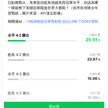
日點燃戰火，美東龍頭藍鳥強碰美西冠軍水手，你認為哪
一隊能奪下美聯冠軍闖進世界大賽呢？（排序依球隊全年
度戰績，圖片來源：AP/達志影像）
相關連結
：
⚾️MLB聯盟冠軍戰動態 鎖定LINE TODAY運動
水手 4:2 勝出
2,863
票
25.51
%
藍鳥 4:2 勝出
2,657
票
23.67
%
水手 4:3 勝出
1,691
票
15.06
%
藍鳥 4:3 勝出
1,503
票
13.39
%
看結果