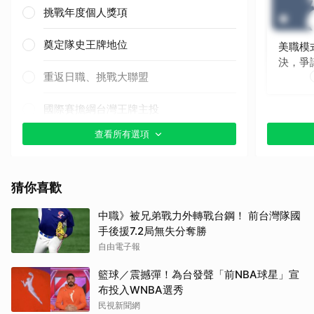
挑戰年度個人獎項
奠定隊史王牌地位
美職模
決，爭
重返日職、挑戰大聯盟
國際賽擔綱台灣王牌主投
查看所有選項
其他（歡迎貼文分享）
猜你喜歡
中職》被兄弟戰力外轉戰台鋼！ 前台灣隊國
手後援7.2局無失分奪勝
自由電子報
籃球／震撼彈！為台發聲「前NBA球星」宣
布投入WNBA選秀
民視新聞網