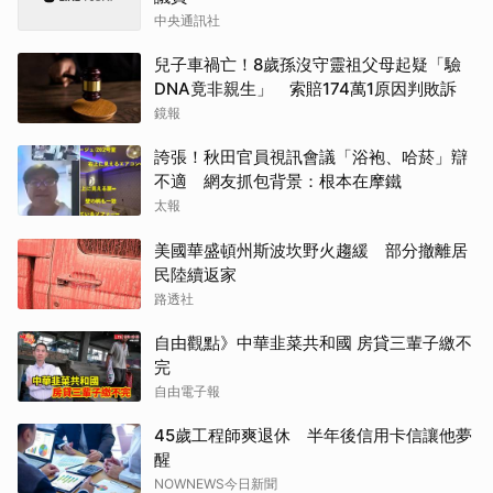
中央通訊社
兒子車禍亡！8歲孫沒守靈祖父母起疑「驗
DNA竟非親生」 索賠174萬1原因判敗訴
鏡報
誇張！秋田官員視訊會議「浴袍、哈菸」辯
不適 網友抓包背景：根本在摩鐵
太報
美國華盛頓州斯波坎野火趨緩 部分撤離居
民陸續返家
路透社
自由觀點》中華韭菜共和國 房貸三輩子繳不
完
自由電子報
45歲工程師爽退休 半年後信用卡信讓他夢
醒
NOWNEWS今日新聞