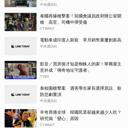
中央通訊社
泰國再爆槍擊案！前國會議員政府辦公室開
槍 高官、司機中彈受傷
CTWANT
電動車成印度人新寵 單月銷售量屢創新高
中央通訊社
影音／買房後才知是蜘蛛人的家！華裔屋主
意外成「傳奇地址守護者」
TVBS
泰校園槍擊案 遇害學生家長選擇原諒、盼
防悲劇重演
中央通訊社
辛奇席捲全球 韓國民眾卻越來越少人吃？
研究揭「變心」原因
CTWANT