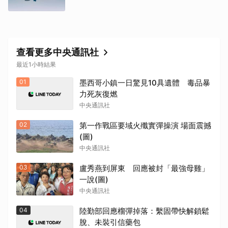
查看更多中央通訊社
最近1小時結果
01
墨西哥小鎮一日驚見10具遺體 毒品暴
力死灰復燃
中央通訊社
02
第一作戰區要域火殲實彈操演 場面震撼
(圖)
中央通訊社
03
盧秀燕到屏東 回應被封「最強母雞」
一說(圖)
中央通訊社
04
陸勤部回應榴彈掉落：繫固帶快解鎖鬆
脫、未裝引信藥包