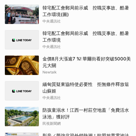
韓宅配工會郵局前示威 控職災事故、酷暑
工作環境(圖)
中央通訊社
韓宅配工會郵局前示威 控職災事故、酷暑
工作環境
中央通訊社
金價8月大漲逾7 %! 華爾街看好突破5000美
元大關
Newtalk
緬甸質疑東協特使必要性 拒無條件釋放翁
山蘇姬
中央通訊社
防孩童溺水！江西一村莊空地蓋「免費活水
泳池」獲好評
民視新聞網
影音／華強北迎外銷熱潮！歐盟放寬電池法