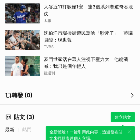
大谷近11打數僅1安 連3個系列賽道奇吞敗
仗
太報
沈伯洋市場掃街遭民眾嗆「吵死了」 藍議
員酸：現世報
TVBS
豪門世家活在眾人注視下壓力大 他崩潰
喊：我只是個年輕人
鏡週刊
轉發 (0)
貼文 (3)
建立貼文
最新
熱門
全新體驗！一鍵引用此內容，透過發布貼
文來輕鬆表達個人立場。