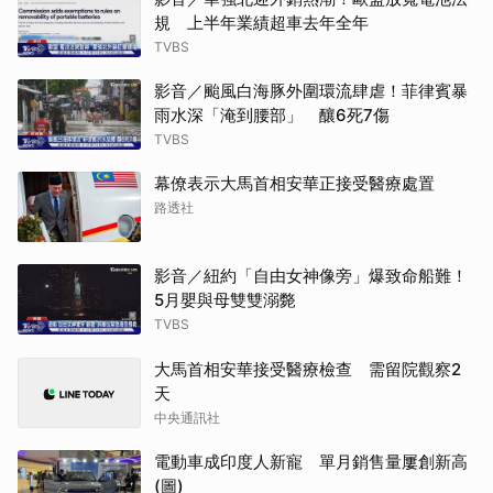
規 上半年業績超車去年全年
TVBS
影音／颱風白海豚外圍環流肆虐！菲律賓暴
雨水深「淹到腰部」 釀6死7傷
TVBS
幕僚表示大馬首相安華正接受醫療處置
路透社
影音／紐約「自由女神像旁」爆致命船難！
5月嬰與母雙雙溺斃
TVBS
大馬首相安華接受醫療檢查 需留院觀察2
天
中央通訊社
電動車成印度人新寵 單月銷售量屢創新高
(圖)