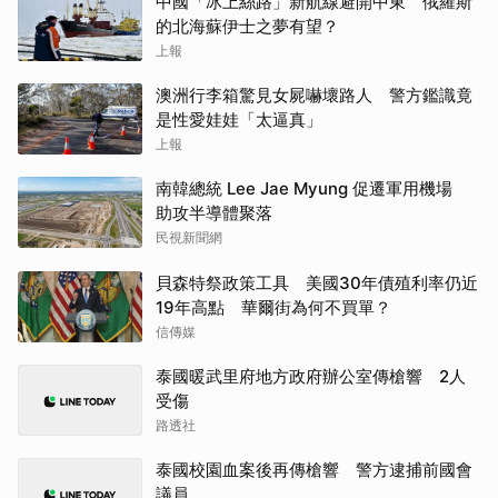
中國「冰上絲路」新航線避開中東 俄羅斯
的北海蘇伊士之夢有望？
上報
澳洲行李箱驚見女屍嚇壞路人 警方鑑識竟
是性愛娃娃「太逼真」
上報
南韓總統 Lee Jae Myung 促遷軍用機場
助攻半導體聚落
民視新聞網
貝森特祭政策工具 美國30年債殖利率仍近
19年高點 華爾街為何不買單？
信傳媒
泰國暖武里府地方政府辦公室傳槍響 2人
受傷
路透社
泰國校園血案後再傳槍響 警方逮捕前國會
議員