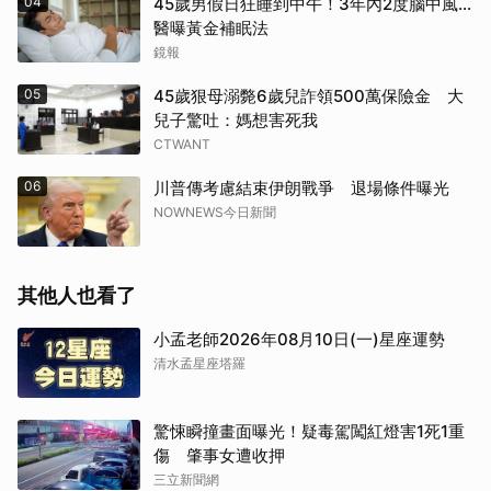
04
45歲男假日狂睡到中午！3年內2度腦中風…
醫曝黃金補眠法
鏡報
05
45歲狠母溺斃6歲兒詐領500萬保險金 大
兒子驚吐：媽想害死我
CTWANT
06
川普傳考慮結束伊朗戰爭 退場條件曝光
NOWNEWS今日新聞
其他人也看了
小孟老師2026年08月10日(一)星座運勢
清水孟星座塔羅
驚悚瞬撞畫面曝光！疑毒駕闖紅燈害1死1重
傷 肇事女遭收押
三立新聞網