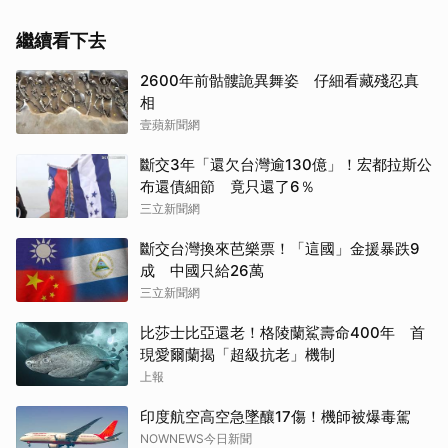
繼續看下去
2600年前骷髏詭異舞姿 仔細看藏殘忍真
相
壹蘋新聞網
斷交3年「還欠台灣逾130億」！宏都拉斯公
布還債細節 竟只還了6％
三立新聞網
斷交台灣換來芭樂票！「這國」金援暴跌9
成 中國只給26萬
三立新聞網
比莎士比亞還老！格陵蘭鯊壽命400年 首
現愛爾蘭揭「超級抗老」機制
上報
取消
印度航空高空急墜釀17傷！機師被爆毒駕
NOWNEWS今日新聞