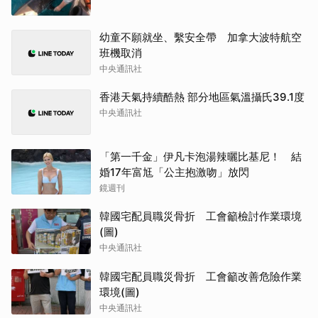
幼童不願就坐、繫安全帶 加拿大波特航空
班機取消
中央通訊社
香港天氣持續酷熱 部分地區氣溫攝氏39.1度
中央通訊社
「第一千金」伊凡卡泡湯辣曬比基尼！ 結
婚17年富尪「公主抱激吻」放閃
鏡週刊
韓國宅配員職災骨折 工會籲檢討作業環境
(圖)
中央通訊社
韓國宅配員職災骨折 工會籲改善危險作業
環境(圖)
中央通訊社