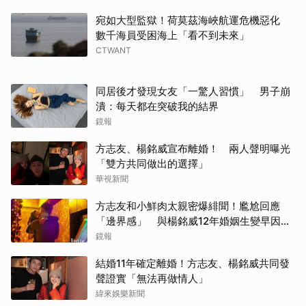
宛如大型監獄！荷莫茲海峽航運危機惡化
數千海員受困海上「看不到未來」
CTWANT
同居後才發現女友「一驚人習慣」 男子崩
潰：每天都在突破我的結界
鏡報
方志友、楊銘威宣布離婚！ 兩人聲明曝光
「雙方共同做出的選擇」
華視新聞
方志友和小鮮肉太親密爆緋聞！尷尬回應
「邊界感」 與楊銘威12年婚姻生變早因
「這問題」洩端倪
鏡報
結婚11年確定離婚！方志友、楊銘威共同發
聲證實「無法再做情人」
緯來娛樂新聞