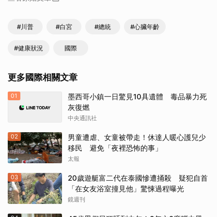
#川普
#白宮
#總統
#心臟年齡
#健康狀況
國際
更多國際相關文章
01
墨西哥小鎮一日驚見10具遺體 毒品暴力死
灰復燃
中央通訊社
02
男童遭虐、女童被帶走！休達人暖心護兒少
移民 避免「夜裡恐怖的事」
太報
03
20歲遊艇富二代在泰國慘遭捅殺 疑犯自首
「在女友浴室撞見他」驚悚過程曝光
鏡週刊