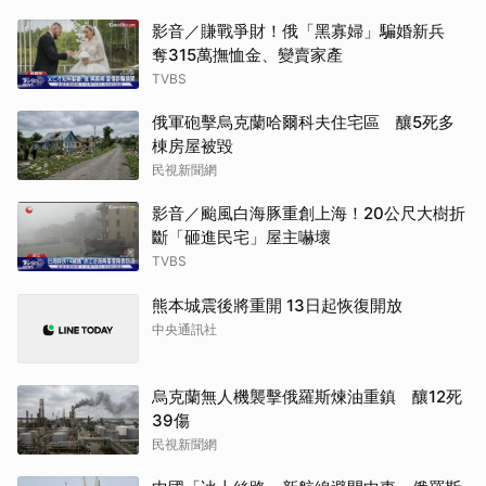
影音／賺戰爭財！俄「黑寡婦」騙婚新兵
奪315萬撫恤金、變賣家產
TVBS
俄軍砲擊烏克蘭哈爾科夫住宅區 釀5死多
棟房屋被毀
民視新聞網
影音／颱風白海豚重創上海！20公尺大樹折
斷「砸進民宅」屋主嚇壞
TVBS
熊本城震後將重開 13日起恢復開放
中央通訊社
烏克蘭無人機襲擊俄羅斯煉油重鎮 釀12死
39傷
民視新聞網