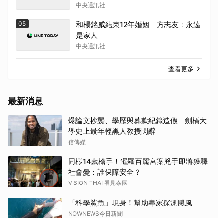
中央通訊社
05
和楊銘威結束12年婚姻 方志友：永遠
是家人
中央通訊社
查看更多
最新消息
爆論文抄襲、學歷與募款紀錄造假 劍橋大
學史上最年輕黑人教授閃辭
信傳媒
同樣14歲槍手！暹羅百麗宮案兇手即將獲釋
社會憂：誰保障安全？
VISION THAI 看見泰國
「科學鯊魚」現身！幫助專家探測颶風
NOWNEWS今日新聞