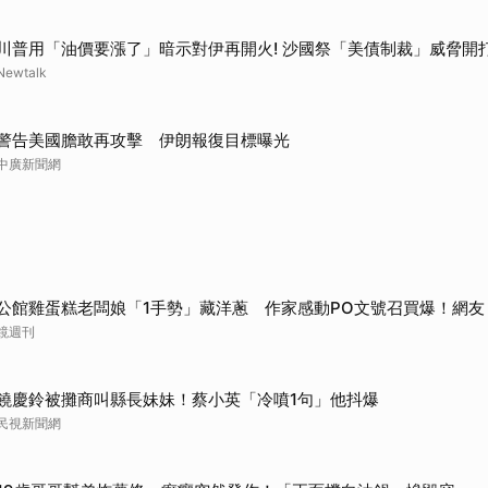
川普用「油價要漲了」暗示對伊再開火! 沙國祭「美債制裁」威脅開
Newtalk
警告美國膽敢再攻擊 伊朗報復目標曝光
中廣新聞網
公館雞蛋糕老闆娘「1手勢」藏洋蔥 作家感動PO文號召買爆！網友
鏡週刊
饒慶鈴被攤商叫縣長妹妹！蔡小英「冷噴1句」他抖爆
民視新聞網