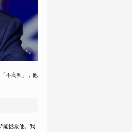
會「不高興」，他
切所能拯救他。我