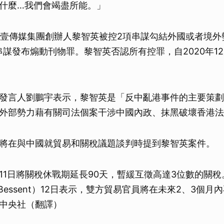
什麼…我們會竭盡所能。」
港壹傳媒集團創辦人黎智英被控2項串謀勾結外國或者境外
串謀發布煽動刊物罪。黎智英否認所有控罪，自2020年1
。
發言人劉鵬宇表示，黎智英是「反中亂港事件的主要策劃
外部勢力藉有關司法個案干涉中國內政、抹黑破壞香港法
將在與中國就貿易和關稅議題談判時提到黎智英案件。
11日將關稅休戰期延長90天，暫緩互徵高達3位數的關
t Bessent）12日表示，雙方貿易官員將在未來2、3個
中央社（翻譯）