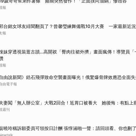
19歲哥哥幫弟炸薯條 癲癇突然發作！「正面撲向油鍋」慘毀容
取消
鏡報
郭台銘女球友緋聞翻頁了？曾馨瑩練舞備戰10月大賽 一家最新近
太報
辣妹穿透視裝逛古蹟…高開衩「臀肉往裙外擠」畫面瘋傳！導覽員「
讚
鏡報
自由說新聞》鋯石飛彈致命空襲畫面曝光！俄驚爆骨牌效應恐全面失
自由電子報
夫妻闖「無人辦公室」大戰2回合！尪胃口被養大 她後悔：有點上
鏡週刊
翁曉玲稱訴願委員可領按日計酬 張惇涵啪一聲：請回頭看、你也刪了
Newtalk