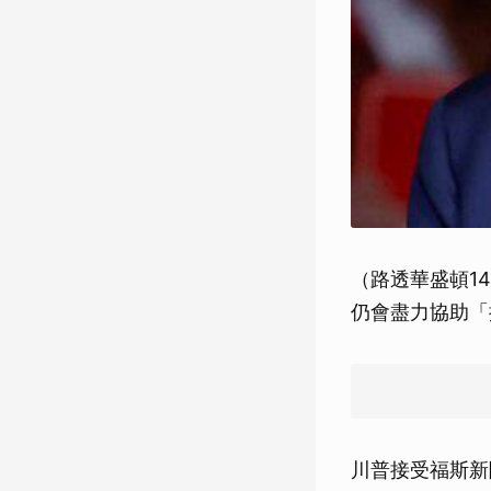
（路透華盛頓1
仍會盡力協助「
川普接受福斯新聞