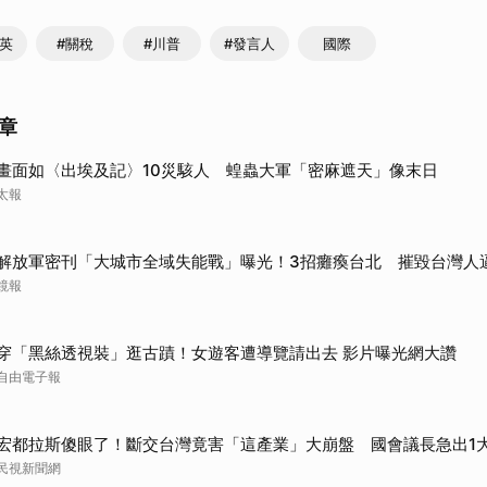
智英
#關稅
#川普
#發言人
國際
章
畫面如〈出埃及記〉10災駭人 蝗蟲大軍「密麻遮天」像末日
太報
解放軍密刊「大城市全域失能戰」曝光！3招癱瘓台北 摧毀台灣人
鏡報
穿「黑絲透視裝」逛古蹟！女遊客遭導覽請出去 影片曝光網大讚
自由電子報
宏都拉斯傻眼了！斷交台灣竟害「這產業」大崩盤 國會議長急出1
民視新聞網