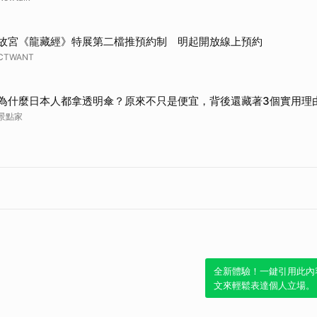
故宮《龍藏經》特展第二檔推預約制 明起開放線上預約
CTWANT
為什麼日本人都拿透明傘？原來不只是便宜，背後還藏著3個實用理
景點家
全新體驗！一鍵引用此內
文來輕鬆表達個人立場。