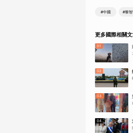
#中國
#黎
更多國際相關文
01
02
03
04