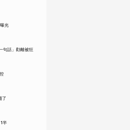
況曝光
一句話」勸離被狂
控
癮了
1半