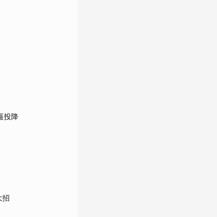
逼投降
大招