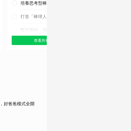
培養思考型棒球人才
三連霸毫無懸
念！
打造「棒球人之家」
暫不期待，保持觀望
查看所有選項
查看
，好爸爸模式全開