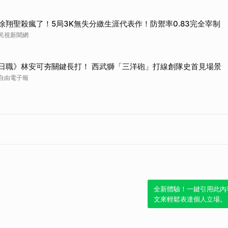
徐翔聖殺瘋了！5局3K無失分繳生涯代表作！防禦率0.83完全宰制
民視新聞網
日職》林安可夯關鍵長打！ 西武獅「三洋砲」打線創隊史首見場景
自由電子報
全新體驗！一鍵引用此內
文來輕鬆表達個人立場。