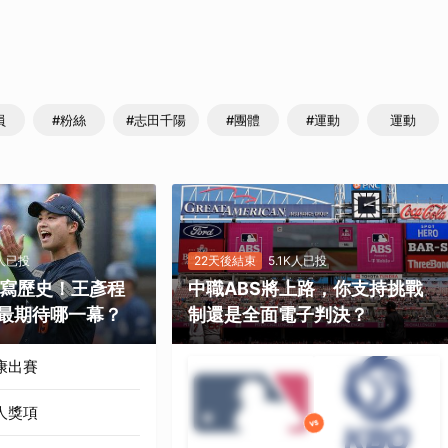
員
#粉絲
#志田千陽
#團體
#運動
運動
K人已投
22天後結束
5.1K人已投
勝寫歷史！王彥程
中職ABS將上路，你支持挑戰
最期待哪一幕？
制還是全面電子判決？
康出賽
人獎項