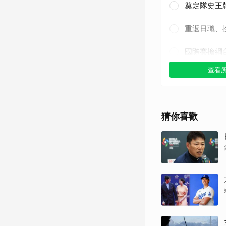
奠定隊史王
重返日職、
國際賽擔綱
查看
其他（歡迎
猜你喜歡