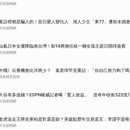
民視新聞網
童話裡都是騙人的！昔日愛人變仇人 湖人少主「東77」遭前未婚妻
民視新聞網
仙氣日本女優降臨南台灣！8/14將擔任統一獅女孩主題日開球嘉賓
民視新聞網
中職》出賽機會比洋將少？ 葉君璋罕見重話：「你自己努力夠了嗎
緯來體育新聞
大谷有多值錢？ESPN權威記者曝「驚人效益」 道奇年收衝322億
民視新聞網
老虎送走王牌史庫柏是對還是錯？美媒點歷年交易直言：李灝宇是唯
民視新聞網