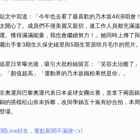
貼文中寫道：「今年也去看了最喜歡的乃木坂46演唱會
太開心了。成員們不僅美麗又親切，連工作人員都充滿溫
運。獲得滿滿能量，我也會繼續努力！」她同時上傳了與
曬出手拿3期生久保史緒里與5期生菅原咲月毛巾的照片
追星日常曝光後，吸引大批粉絲留言：「笑容太治癒了」
」「顏值超高」「運動界的乃木坂鐵粉果然是你」。
京奧運與巴黎奧運代表日本桌球女團出賽，並拿下兩面銀
銅的搭檔松山奈未拆夥，改與學姊五十嵐有紗合拍，本周
登場。
聞Line好友，重點新聞不漏接👈》