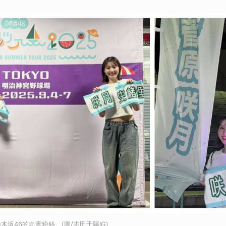
坂46的忠實粉絲。(圖/志田千陽IG)