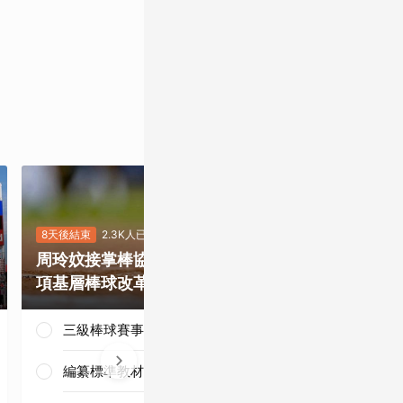
8天後結束
2.3K人已投
7天後結束
5.5K
周玲妏接掌棒協，你最期待哪一
重磅補強塞揚
項基層棒球改革？
是否有望奪下
三級棒球賽事正常化
編纂標準教材與導入運科防護