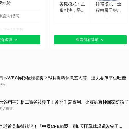
牌地位
美職模式：主
韓職模式：全
取消
審判決，爭議
程由電子好球
挑戰大聯盟
時再挑戰
帶判定
台灣王牌主投
所有選項
查看所有選項
貼文分享）
日本WBC慘敗後爆衝突？球員爆料休息室內幕 連大谷翔平也吐槽
鏡報
大谷翔平升格二寶爸後變了！改開千萬賓利、比賽結束秒回家陪孩子
媽媽寶寶
全球首見超扯狀況！「中國CPB聯盟」剩6天開戰球場還沒完工...