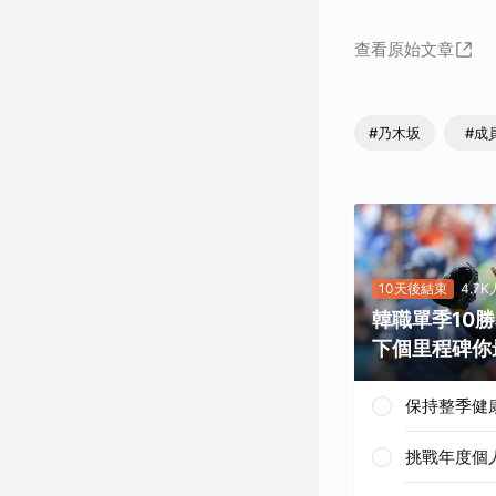
查看原始文章
#乃木坂
#成
10天後結束
4.7
韓職單季10
下個里程碑你
保持整季健
挑戰年度個