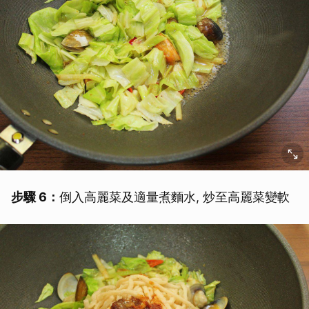
步驟 6：
倒入高麗菜及適量煮麵水, 炒至高麗菜變軟