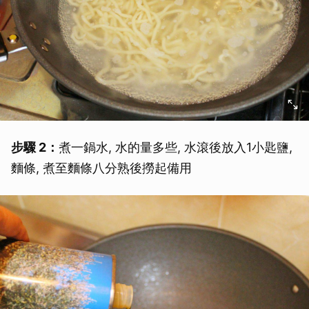
步驟 2：
煮一鍋水, 水的量多些, 水滾後放入1小匙鹽,
麵條, 煮至麵條八分熟後撈起備用