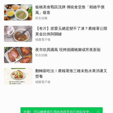
板橋美食戰區洗牌 傳統食堂推「精緻平價
風」吸客
民生頭條
【有片】搓愛玉總是變不了凍？農糧署公開
黃金比例與關鍵
桃園電子報
夜市吹異國風 現烤德國豬腳成宵夜新寵
民生頭條
翻轉新吃法！農糧署推三種未熟水果消暑又
營養
桃園電子報
全新體驗！一鍵引用此內容，透過發布貼
可以轉發或引用此內容至自己的貼文中，