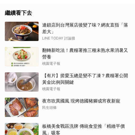
繼續看下去
連鎖店到台灣展店後變了味？網友直指「落
差大」
LINE TODAY 討論牆
翻轉新吃法！農糧署推三種未熟水果消暑又
營養
桃園電子報
【有片】搓愛玉總是變不了凍？農糧署公開
黃金比例與關鍵
桃園電子報
夜市吹異國風 現烤德國豬腳成宵夜新寵
民生頭條
板橋美食戰區洗牌 傳統食堂推「精緻平價
風」吸客