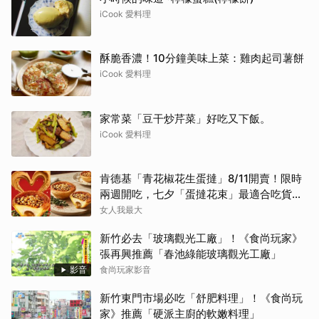
iCook 愛料理
酥脆香濃！10分鐘美味上菜：雞肉起司薯餅
iCook 愛料理
家常菜「豆干炒芹菜」好吃又下飯。
iCook 愛料理
肯德基「青花椒花生蛋撻」8/11開賣！限時
兩週開吃，七夕「蛋撻花束」最適合吃貨女
友
女人我最大
新竹必去「玻璃觀光工廠」！《食尚玩家》
張再興推薦「春池綠能玻璃觀光工廠」
影音
食尚玩家影音
新竹東門市場必吃「舒肥料理」！《食尚玩
家》推薦「硬派主廚的軟嫩料理」