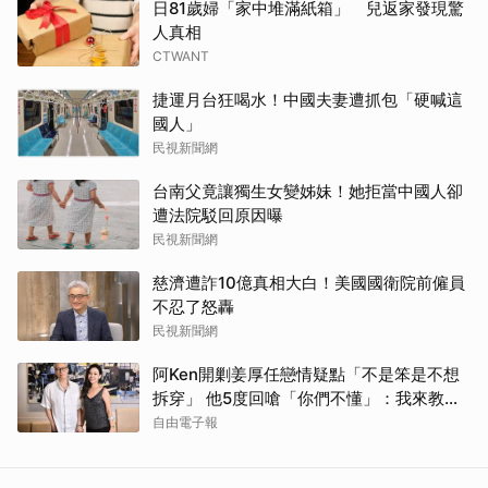
日81歲婦「家中堆滿紙箱」 兒返家發現驚
人真相
CTWANT
捷運月台狂喝水！中國夫妻遭抓包「硬喊這
國人」
民視新聞網
台南父竟讓獨生女變姊妹！她拒當中國人卻
遭法院駁回原因曝
民視新聞網
慈濟遭詐10億真相大白！美國國衛院前僱員
不忍了怒轟
民視新聞網
阿Ken開剿姜厚任戀情疑點「不是笨是不想
拆穿」 他5度回嗆「你們不懂」：我來教育
你們
自由電子報