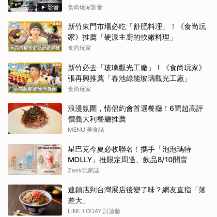
影音
食尚玩家影音
新竹東門市場必吃「舒肥料理」！《食尚玩
家》推薦「硬派主廚的軟嫩料理」
食尚玩家
新竹必去「玻璃觀光工廠」！《食尚玩家》
張再興推薦「春池綠能玻璃觀光工廠」
食尚玩家
浪漫氛圍，情侶約會首選餐廳！6間超高評
價義大利餐廳推薦
MENU 美食誌
星巴克今夏必收聯名！攜手「泡泡瑪特
MOLLY」推限定周邊、飲品8/10開賣
Zeek玩家誌
連鎖店到台灣展店後變了味？網友直指「落
差大」
LINE TODAY 討論牆