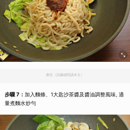
廣告（請繼續閱讀本文）
步驟 7：
加入麵條、1大匙沙茶醬及醬油調整風味, 適
量煮麵水炒勻