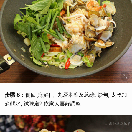
步驟 8：
倒回[海鮮] 、九層塔葉及蔥綠, 炒勻, 太乾加
煮麵水, 試味道? 依家人喜好調整