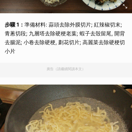
步驟 1：
準備材料: 蒜頭去除外膜切片; 紅辣椒切末;
青蔥切段; 九層塔去除硬梗老葉; 蝦子去殼留尾, 開背
去腸泥; 小卷去除硬梗, 劃花切片; 高麗菜去除硬梗切
小片
廣告（請繼續閱讀本文）