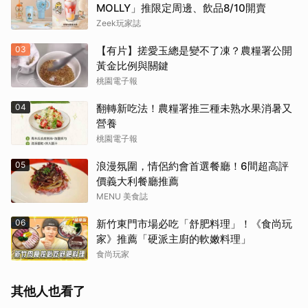
MOLLY」推限定周邊、飲品8/10開賣
Zeek玩家誌
03
【有片】搓愛玉總是變不了凍？農糧署公開
黃金比例與關鍵
桃園電子報
04
翻轉新吃法！農糧署推三種未熟水果消暑又
營養
桃園電子報
05
浪漫氛圍，情侶約會首選餐廳！6間超高評
價義大利餐廳推薦
MENU 美食誌
06
新竹東門市場必吃「舒肥料理」！《食尚玩
家》推薦「硬派主廚的軟嫩料理」
食尚玩家
其他人也看了