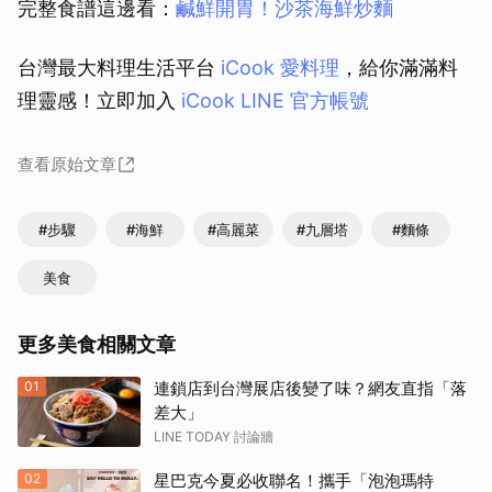
完整食譜這邊看：
鹹鮮開胃！沙茶海鮮炒麵
台灣最大料理生活平台
iCook 愛料理
，給你滿滿料
理靈感！立即加入
iCook LINE 官方帳號
查看原始文章
#步驟
#海鮮
#高麗菜
#九層塔
#麵條
美食
更多美食相關文章
01
連鎖店到台灣展店後變了味？網友直指「落
差大」
LINE TODAY 討論牆
02
星巴克今夏必收聯名！攜手「泡泡瑪特