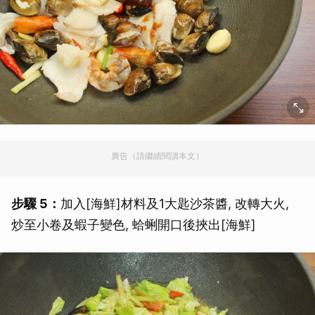
廣告（請繼續閱讀本文）
步驟 5：
加入[海鮮]材料及1大匙沙茶醬, 改轉大火,
炒至小卷及蝦子變色, 蛤蜊開口後挾出[海鮮]