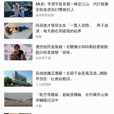
MLB》李灝宇延長賽一棒定江山 代打致勝
安助老虎3比1擊敗巨人
緯來體育新聞
同居後才發現女友「一驚人習慣」 男子崩
潰：每天都在突破我的結界
鏡報
遭控收民進黨錢！名醫搬出500萬財產嗆賭
藍白粉直接變「俗辣」
自由電子報
高雄燒臘店遭砸！全因千金惹風流債…網路
早預告「社會給教訓」
三立新聞網
「航空母艦級」超級貨櫃輪 在中國舟山海
岸觸礁沉沒中
太報