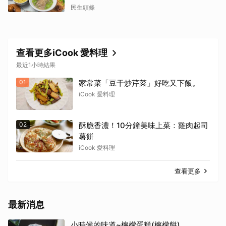
民生頭條
查看更多iCook 愛料理
最近1小時結果
01
家常菜「豆干炒芹菜」好吃又下飯。
iCook 愛料理
02
酥脆香濃！10分鐘美味上菜：雞肉起司
薯餅
iCook 愛料理
查看更多
最新消息
小時候的味道~檸檬蛋糕(檸檬餅)