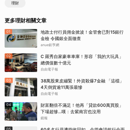
理財
更多理財相關文章
01
地政士付行員佣金掀波！金管會已對15銀行
金檢 令國銀全面徹查
anue鉅亨網
02
C 羅秀自家豪車車庫！形容「我的大玩具」
總價值數十億元
自由電子報
03
38萬股東皮繃緊！外資殺爆7金融 「這檔」
4天倒貨逾11萬張最慘
自由電子報
04
財富翻倍不滿足！他再「貸款600萬買股」
下場超慘...嘆：去紫南宮也沒用
鏡報
05
60多名行員遭指收回扣 金管會請銀行全面