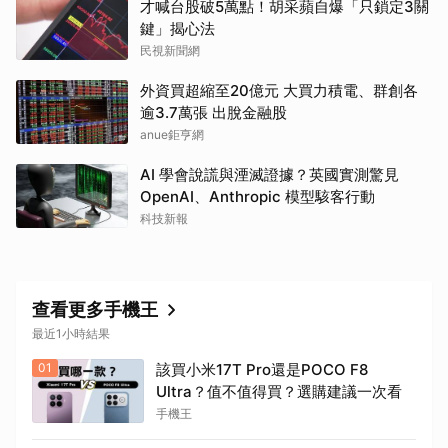
才喊台股破5萬點！胡采蘋自爆「只鎖定3關
鍵」揭心法
民視新聞網
外資買超縮至20億元 大買力積電、群創各
逾3.7萬張 出脫金融股
anue鉅亨網
AI 學會說謊與湮滅證據？英國實測驚見
OpenAI、Anthropic 模型駭客行動
科技新報
查看更多手機王
最近1小時結果
01
該買小米17T Pro還是POCO F8
Ultra？值不值得買？選購建議一次看
手機王