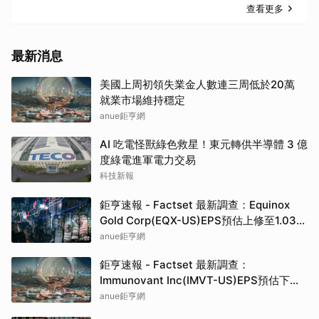
查看更多
最新消息
美國上周初領失業金人數連三周低於20萬
就業市場維持穩定
anue鉅亨網
AI 吃電怪獸綠色救星！東元轉供半導體 3 億
度綠電進軍電力交易
科技新報
鉅亨速報 - Factset 最新調查：Equinox
Gold Corp(EQX-US)EPS預估上修至1.03
元，預估目標價為16.03元
anue鉅亨網
鉅亨速報 - Factset 最新調查：
Immunovant Inc(IMVT-US)EPS預估下修
至-2.7元，預估目標價為48.50元
anue鉅亨網