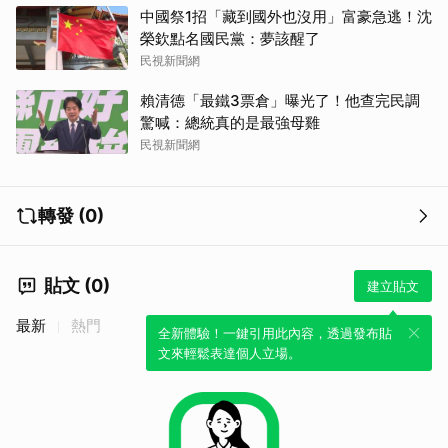
中國祭1招「藏到國外也沒用」富豪急逃！沈
榮欽點名國民黨：夢該醒了
民視新聞網
賴清德「最鐵3票倉」曝光了！他查完民調
驚喊：總統真的是最強母雞
民視新聞網
轉發 (0)
貼文 (0)
建立貼文
最新
熱門
全新體驗！一鍵引用此內容，透過發布貼
文來輕鬆表達個人立場。