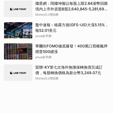
燦星網：閩燦坤擬以每股上限2.84港幣回購
境內上市外資股B股2,640,845-5,281,690
股
MoneyDJ理財網
盤中速報 - 格羅方德(GFS-US)大漲5.15%，
報52.01美元
anue鉅亨網
華爾街FOMO徹底爆發！400萬口買權瘋押
標普500續漲
anue鉅亨網
貿聯-KY第七次海外無擔保轉換債完成訂
價，每股轉換價格為新台幣3,249.07元
MoneyDJ理財網