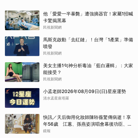
他「愛愛一半暴斃」遭強摘器官！家屬1招喊
卡驚揭黑幕
民視新聞網
馬斯克啟動「去紅鏈」！台灣「1產業」準備
噴發
民視新聞網
美女主播1句神分析毒油「藍白邏輯」：大家
能接受？
民視新聞網
小孟老師2026年08月09日(日)星座運勢
清水孟星座塔羅
快訊／天后御用化妝師陳聆薇驚傳病逝！享
年56歲 江蕙、孫燕姿演唱會幕後功臣、蔡
健雅崩潰難接受
鏡報