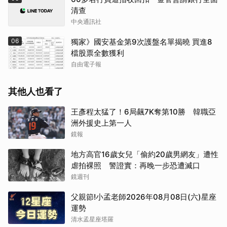
清查
中央通訊社
06
獨家》國安基金第9次護盤名單揭曉 買進8
檔股票全數獲利
自由電子報
其他人也看了
王彥程太猛了！6局飆7K奪第10勝 韓職亞
洲外援史上第一人
鏡報
地方高官16歲女兒「偷約20歲男網友」遭性
虐拍裸照 警證實：再晚一步恐遭滅口
鏡週刊
父親節!小孟老師2026年08月08日(六)星座
運勢
清水孟星座塔羅