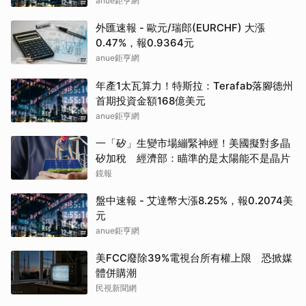
anue鉅亨網
外匯速報 - 歐元/瑞郎(EURCHF) 大漲
0.47%，報0.9364元
anue鉅亨網
年產1太瓦算力！特斯拉：Terafab落腳德州
首期投資金額168億美元
anue鉅亨網
一「矽」生變市場繃緊神經！美國擬對多晶
矽加稅 經濟部：瞄準的是太陽能不是晶片
鏡報
盤中速報 - 艾達幣大漲8.25%，報0.2074美
元
anue鉅亨網
美FCC廢除39%電視台所有權上限 恐掀媒
體併購潮
民視新聞網