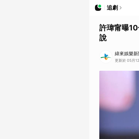
追劇
許瑋甯曝1
說
緯來娛樂新
更新於 05月12