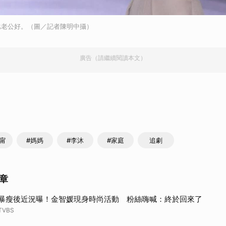
比老公好。（圖／記者陳明中攝）
廣告（請繼續閱讀本文）
瑋甯
#媽媽
#李沐
#家庭
追劇
章
暴瘦後近況曝！金智媛現身時尚活動 粉絲嗨喊：終於回來了
TVBS