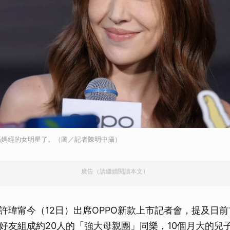
媽媽經的女明星了。（圖／記者陳明中攝）
廣告（請繼續閱讀本文）
許瑋甯今（12日）出席OPPO新款上市記者會，提及日
好友組成約20人的「強大母親團」同樂，10個月大的兒子I