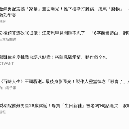
金鐘男配震撼「家暴」畫面曝光！推下樓拳打腳踢、痛罵「廢物」 
激烈衝突
鏡報
公視預算遭砍10.2億！江宏恩罕見開砲不忍了 「6字酸爆藍白」網
三立新聞網
邱凱偉首度挑戰台語八點檔！搭陳珮騏愛情、動作戲全包
CTWANT
《百味人生》王凱驟逝…最後身影曝光！製作人靈堂悼念「殺青了」
自由電子報
梨泰院罹難男星28歲冥誕！母買「生日新鞋」被老闆1句話逼哭 淚
鏡報