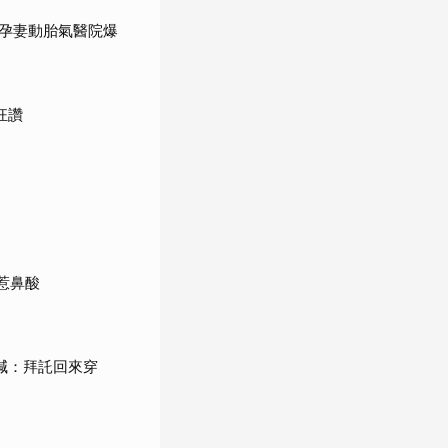
孕妻動胎氣醫院爆
狂讚
惹鼻酸
喊：拜託回來穿