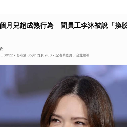
0個月兒超成熟行為 聞員工李沐被說「換
聞
日09:22 • 發布於 05月12日09:00 • 記者蔡依庭／台北報導