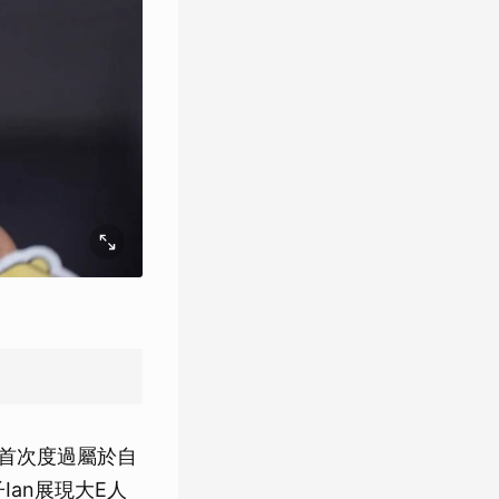
前首次度過屬於自
an展現大E人