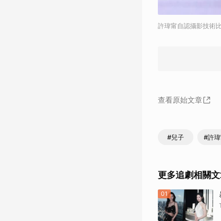
許瑋甯自認攝影技術
查看原始文章
#兒子
#許
更多追劇相關文
01