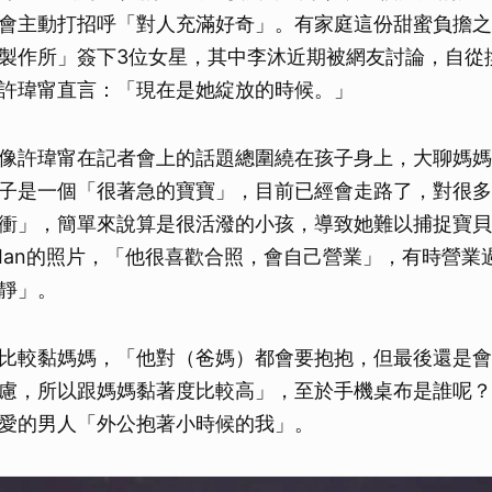
會主動打招呼「對人充滿好奇」。有家庭這份甜蜜負擔之
製作所」簽下3位女星，其中李沐近期被網友討論，自從
許瑋甯直言：「現在是她綻放的時候。」
像許瑋甯在記者會上的話題總圍繞在孩子身上，大聊媽媽
子是一個「很著急的寶寶」，目前已經會走路了，對很多
衝」，簡單來說算是很活潑的小孩，導致她難以捕捉寶貝
Ian的照片，「他很喜歡合照，會自己營業」，有時營業
靜」。
比較黏媽媽，「他對（爸媽）都會要抱抱，但最後還是會
慮，所以跟媽媽黏著度比較高」，至於手機桌布是誰呢？
愛的男人「外公抱著小時候的我」。