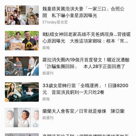
魏蔓搭黃騰浩演夫妻「一家三口」合照公
開 私下嚇小童星原因曝光
ETtoday星光雲
8點檔女神回老家高雄不見爸媽現身...背後暖
心原因曝光 大推這項家鄉味：根本「宵夜
天花板」
鏡報
蘿拉消失圈內19個月首度發文！曬近況遭酸
「詐騙集團回歸」 本人28字正面回應了
鏡週刊
33歲女星轉行當「全職運將」！日賺8200
元 昔當演員窮到一天只吃2餐
鏡報
蘭蘭夫人會客室／日常就是修煉 陳亞蘭
鏡週刊