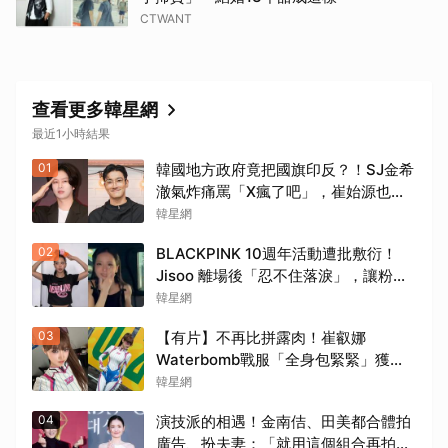
CTWANT
查看更多韓星網
最近1小時結果
01
韓國地方政府竟把國旗印反？！SJ金希
澈氣炸痛罵「X瘋了吧」，崔始源也發
聲挺爆
韓星網
02
BLACKPINK 10週年活動遭批敷衍！
Jisoo 離場後「忍不住落淚」，讓粉絲
看了好心疼
韓星網
03
【有片】不再比拼露肉！崔叡娜
Waterbomb戰服「全身包緊緊」獲好
評，逆向操作炸翻全網：根本福音戰士
韓星網
04
演技派的相遇！金南佶、田美都合體拍
廣告、扮夫妻：「就用這個組合再拍一