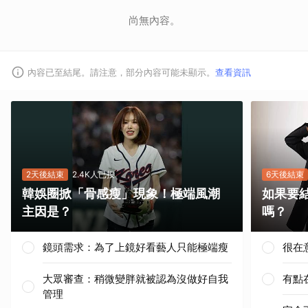
尚無內容。
內容已至結尾。請注意，部分內容可能未顯示。
查看資訊
2天後結束
2.4K人已投
6天後結束
韓娛圈掀「骨感瘦」現象！極端風潮
如果要
主因是？
嗎？
鏡頭需求：為了上鏡好看藝人只能極端瘦
很在
大眾審查：稍微變胖就被認為沒做好自我
有點
管理