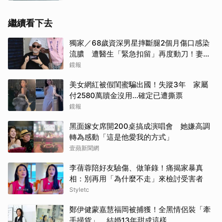
繼續看下去
獨家／68歲資深男星摔斷腿2個月傷口感染
流膿 遭醫生「緊急扣留」再度動刀！妻心
力交瘁曝現況
鏡報
美女網紅被假閨蜜騙出國！失蹤3年 家屬
付2580萬贖金沒用…確定已遭撕票
鏡報
黑面嫁女席開200桌搞成演唱會 她嫌高調
轉為感動「這是他愛我的方式」
壹蘋新聞網
李蒨蓉陪好友驗傷、做筆錄！痛揭家暴真
相：別再用「為什麼不走」來檢討受害者
Styletc
鄭伊健蒙嘉慧福岡被捕獲！全黑情侶裝「牽
手掃貨」 結婚13年甜成這樣