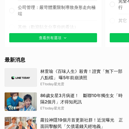
完全
公司管理：嚴苛體重限制導致身形走向極
行
端
其它
其他（歡迎貼文分享你的看法）
查看所有選項
最新消息
林萱瑜《百味人生》殺青！證實「無下一部
八點檔」 曝5年前崩潰照
ETtoday星光雲
86歲女星3月病逝！ 斷聯10年獨生女「時
隔2個月」才得知死訊
ETtoday星光雲
蘿拉神隱19個月首更新社群！近況曝光 正
面回擊酸民「欠債還錢天經地義」