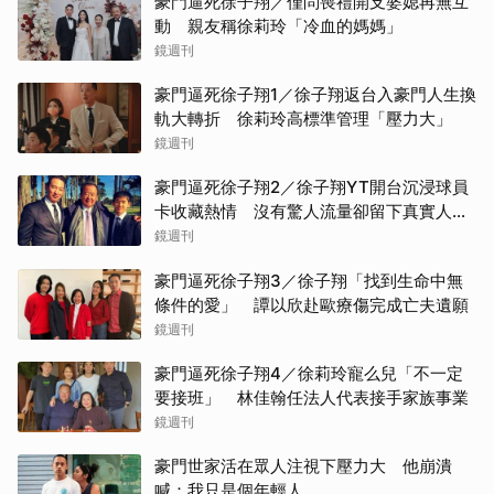
豪門逼死徐子翔／僅問喪禮開支婆媳再無互
動 親友稱徐莉玲「冷血的媽媽」
鏡週刊
豪門逼死徐子翔1／徐子翔返台入豪門人生換
軌大轉折 徐莉玲高標準管理「壓力大」
鏡週刊
豪門逼死徐子翔2／徐子翔YT開台沉浸球員
卡收藏熱情 沒有驚人流量卻留下真實人生
記錄
鏡週刊
豪門逼死徐子翔3／徐子翔「找到生命中無
條件的愛」 譚以欣赴歐療傷完成亡夫遺願
鏡週刊
豪門逼死徐子翔4／徐莉玲寵么兒「不一定
要接班」 林佳翰任法人代表接手家族事業
鏡週刊
豪門世家活在眾人注視下壓力大 他崩潰
喊：我只是個年輕人