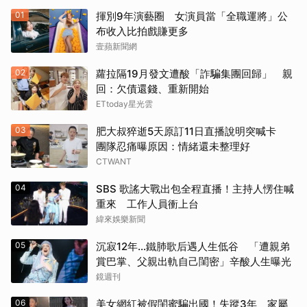
01
揮別9年演藝圈 女演員當「全職運將」公
布收入比拍戲賺更多
壹蘋新聞網
02
蘿拉隔19月發文遭酸「詐騙集團回歸」 親
回：欠債還錢、重新開始
ETtoday星光雲
03
肥大叔猝逝5天原訂11日直播說明突喊卡
團隊忍痛曝原因：情緒還未整理好
CTWANT
04
SBS 歌謠大戰出包全程直播！主持人愣住喊
重來 工作人員衝上台
緯來娛樂新聞
05
沉寂12年…鐵肺歌后遇人生低谷 「遭親弟
賞巴掌、父親出軌自己閨密」辛酸人生曝光
鏡週刊
06
美女網紅被假閨蜜騙出國！失蹤3年 家屬