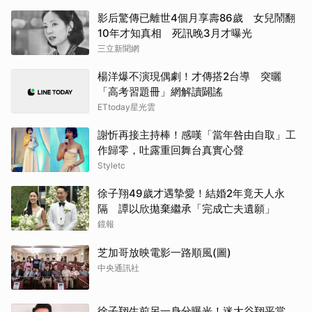
影后驚傳已離世4個月享壽86歲 女兒鬧翻
10年才知真相 死訊晚3月才曝光
三立新聞網
楊洋爆不演現偶劇！才傳搭2台導 突曬
「高考習題冊」網解讀闢謠
ETtoday星光雲
謝忻再接主持棒！感嘆「當年咎由自取」工
作歸零，吐露重回舞台真實心聲
Styletc
徐子翔49歲才遇摯愛！結婚2年竟天人永
隔 譚以欣拋棄繼承「完成亡夫遺願」
鏡報
芝加哥放映電影一路順風(圖)
中央通訊社
徐子翔生前另一身分曝光！迷大谷翔平當