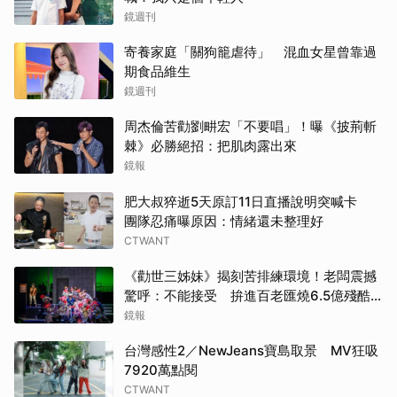
鏡週刊
寄養家庭「關狗籠虐待」 混血女星曾靠過
期食品維生
鏡週刊
周杰倫苦勸劉畊宏「不要唱」！曝《披荊斬
棘》必勝絕招：把肌肉露出來
鏡報
肥大叔猝逝5天原訂11日直播說明突喊卡
團隊忍痛曝原因：情緒還未整理好
CTWANT
《勸世三姊妹》揭刻苦排練環境！老闆震撼
驚呼：不能接受 拚進百老匯燒6.5億殘酷
門檻曝光
鏡報
台灣感性2／NewJeans寶島取景 MV狂吸
7920萬點閱
CTWANT