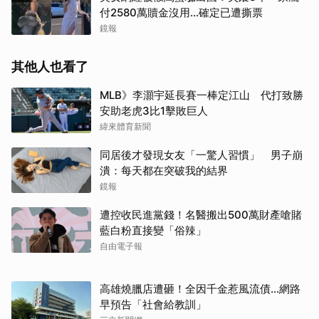
付2580萬贖金沒用…確定已遭撕票
鏡報
其他人也看了
MLB》李灝宇延長賽一棒定江山 代打致勝
安助老虎3比1擊敗巨人
取消
緯來體育新聞
同居後才發現女友「一驚人習慣」 男子崩
潰：每天都在突破我的結界
鏡報
遭控收民進黨錢！名醫搬出500萬財產嗆賭
藍白粉直接變「俗辣」
自由電子報
高雄燒臘店遭砸！全因千金惹風流債…網路
早預告「社會給教訓」