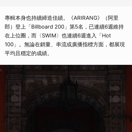
專輯本身也持續締造佳績。《ARIRANG》（阿里
郎）登上「Billboard 200」第5名，已連續6週維持
在上位圈，而〈SWIM〉也連續6週進入「Hot
100」。無論在銷量、串流或廣播指標方面，都展現
平均且穩定的成績。