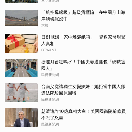
三立新聞網
「航空母艦級」超級貨櫃輪 在中國舟山海
岸觸礁沉沒中
太報
日81歲婦「家中堆滿紙箱」 兒返家發現驚
人真相
CTWANT
捷運月台狂喝水！中國夫妻遭抓包「硬喊這
國人」
民視新聞網
台南父竟讓獨生女變姊妹！她拒當中國人卻
遭法院駁回原因曝
民視新聞網
慈濟遭詐10億真相大白！美國國衛院前僱員
不忍了怒轟
民視新聞網