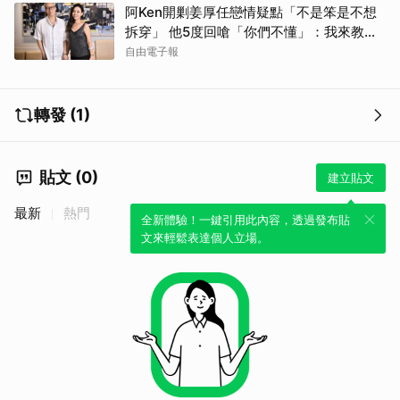
阿Ken開剿姜厚任戀情疑點「不是笨是不想
拆穿」 他5度回嗆「你們不懂」：我來教育
你們
自由電子報
轉發 (1)
貼文 (0)
建立貼文
最新
熱門
全新體驗！一鍵引用此內容，透過發布貼
文來輕鬆表達個人立場。