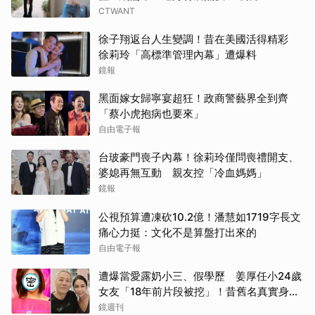
CTWANT
徐子翔返台人生變調！昔在美國活得精彩
徐莉玲「高標準管理內幕」遭爆料
鏡報
黑面嫁女歸寧宴超狂！政商警藝界全到齊
「蔡小虎抱病也要來」
自由電子報
台玻豪門喪子內幕！徐莉玲僅問喪禮開支、
婆媳再無互動 親友控「冷血媽媽」
鏡報
公視預算遭凍砍10.2億！潘慧如1719字長文
痛心力挺：文化不是算盤打出來的
自由電子報
遭爆當愛露奶小三、假學歷 姜厚任小24歲
女友「18年前片段被挖」！昔舊名真實身分
曝光
鏡週刊