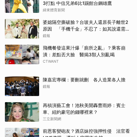
3打點 中信兄弟6比1踢館台鋼雄鷹
緯來體育新聞
婆媳隔空撕破臉？台玻夫人還原長子離世2
原因 「手機千金」不忍了：如其說還需要
離開嗎？
鏡報
飛機餐發這果汁爆「廁所之亂」？乘客崩
潰：差點丟大臉 醫揭3類人別亂喝
CTWANT
陳嘉宏專欄：要刪就刪 各人造業各人擔
鏡報
再槓演藝工會！池秋美開轟曹雨婷：賓士
車、紐約豪宅的錢哪裡來？
三立新聞網
前恩客變砲友？酒店妹控強押性侵 法官看