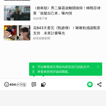
朴海
《都奉順》男二爆霸凌離開南韓！轉戰菲律
賓「妝髮自己來」曝內情
李星
自由電子報
楊洋
花843天看完《甄嬛傳》！啾啾鞋感謝觀眾
支持 未來計畫曝光
緯來娛樂新聞
全新體驗！一鍵引用此內容，透過發布貼
可以轉發或引用此內容至自己的貼文中，
文來輕鬆表達個人立場。
來發表您的評論或觀點。
404
類別
服務條款
隱私權政策
服務聲明