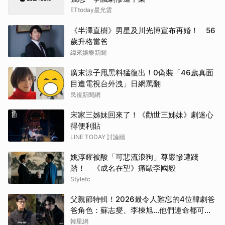
戶田
ETtoday星光雲
生田
《半澤直樹》男星及川光博宣布再婚！ 56
歲升格當爸
朴恩
緯來娛樂新聞
廣末涼子甩黑料猛復出！0偽裝「46歲真面
金武
目遭電視台外洩」日網罵翻
民視新聞網
徐仁
宋家三姊妹回來了！《勸世三姊妹》劇迷心
金高
得便利貼
LINE TODAY 討論牆
張凌
姚淳耀被酸「可悲流浪狗」尊嚴慘遭踐
蘇志
踏！ 《成名在望》痛毆李國毅
Styletc
山姆
父親節特輯！2026最令人難忘的4位韓劇爸
爸角色：蘇志燮、李棟旭...他們連命都可以
千黛
不要
韓星網