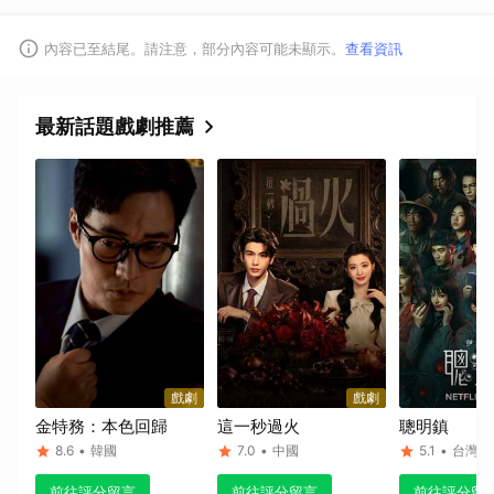
內容已至結尾。請注意，部分內容可能未顯示。
查看資訊
最新話題戲劇推薦
戲劇
戲劇
金特務：本色回歸
這一秒過火
聰明鎮
8.6
•
韓國
7.0
•
中國
5.1
•
台灣
前往評分留言
前往評分留言
前往評分留