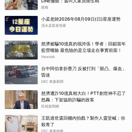
LINE傻眼：還叫人家買衛生棉
鏡報
小孟老師2026年08月09日(日)星座運勢
清水孟星座塔羅
慈濟被騙10億真的很誇張！學者：回顧當年
藍營嘴臉 最危險的是立場走在事實前面！
Newtalk
取消
台中阿伯拿折疊刀 反被打到「眼凸、爆血」
昏迷
EBC 東森新聞
慈濟遭詐10億真相大白！PTT創世神不忍了
怒轟：下架協助詐騙的政客
民視新聞網
王凱過世還回棚內拍戲？製作人靈堂喊：你
殺青了
EBC 東森娛樂