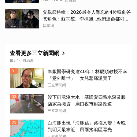
父親節特輯！2026最令人難忘的4位韓劇爸
爸角色：蘇志燮、李棟旭...他們連命都可以
不要
韓星網
查看更多三立新聞網
最近1小時結果
01
奉獻醫學研究逾40年！林慶順教授不幸
「意外離世」 女兒悲痛證實了
三立新聞網
02
沒下雨竟淹大水！基隆愛四路水深及膝
店家急搬貨 廟口夜市封路改道
三立新聞網
03
白海豚出現「海豚跳」路徑又變！今晚
到明天最靠近 風雨搖滾區曝光
三立新聞網