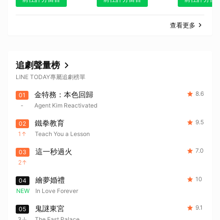
查看更多
追劇聲量榜
LINE TODAY專屬追劇榜單
金特務：本色回歸
8.6
01
-
Agent Kim Reactivated
鐵拳教育
9.5
02
1
Teach You a Lesson
這一秒過火
7.0
03
2
繪夢婚禮
10
04
NEW
In Love Forever
鬼謎東宮
9.1
05
3
The East Palace