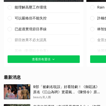
能理解高壓工作環境
Rai
可以嚴格但不能失控
許楠
已超過實境節目界線
林智
節目效果不必太認真
金宣
其他（歡迎貼文分享）
迪麗
查看所有選項
山下
其他
最新消息
小栗
9部「被劇名耽誤」好看陸劇！《御廷謠》
原名《江山為聘》更霸氣，《陳情令》原名
田曦
好聽
beauty美人圈
白鹿