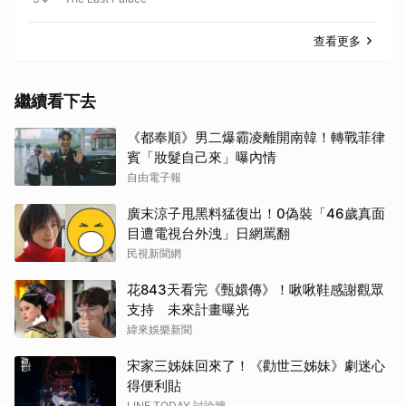
查看更多
繼續看下去
《都奉順》男二爆霸凌離開南韓！轉戰菲律
賓「妝髮自己來」曝內情
自由電子報
廣末涼子甩黑料猛復出！0偽裝「46歲真面
目遭電視台外洩」日網罵翻
民視新聞網
花843天看完《甄嬛傳》！啾啾鞋感謝觀眾
支持 未來計畫曝光
緯來娛樂新聞
宋家三姊妹回來了！《勸世三姊妹》劇迷心
得便利貼
LINE TODAY 討論牆