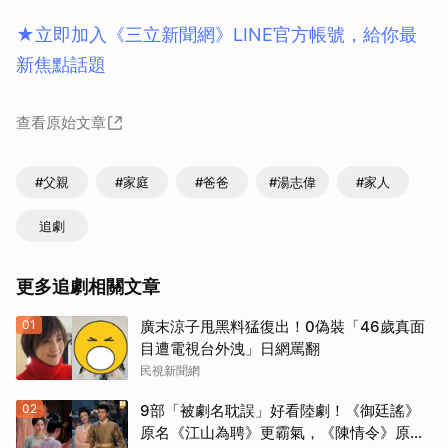
★立即加入《三立新聞網》LINE官方帳號，給你最
新焦點話題
查看原始文章
#父親
#家庭
#爸爸
#湯志偉
#家人
追劇
更多追劇相關文章
01
廣末涼子甩黑料猛復出！0偽裝「46歲真面
目遭電視台外洩」日網罵翻
民視新聞網
02
9部「被劇名耽誤」好看陸劇！《御廷謠》
原名《江山為聘》更霸氣，《陳情令》原名