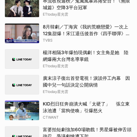
串流收視週榜／鬼滅風暴席捲全台！《無限
城篇》空降3平台冠軍
王楚
ETtoday星光雲
8月韓劇／丁海寅《我的荒糖戀愛》一次上
邊佑
12集甜爆！宋江退伍後首作《四手聯彈》倒
數
TVBS
高允
楊洋相隔3年爆拍現偶劇！女主角是她 陸
湯姆
網爆兩大台灣名導掌鏡
ETtoday星光雲
Jis
廣末涼子復出首登電視！淚談停工內幕 因
IU
國中兒一句話決定公開病情
ETtoday星光雲
柳樂
KID烈日狂奔崩潰大喊「太硬了」 張立東
泳池遭「當狗使喚」引爆怒火
申惠
CTWANT
傑瑞
富婆拍短劇強加60場吻戲！男星爆被伸舌頭
強忍 爭議劇慘遭下架