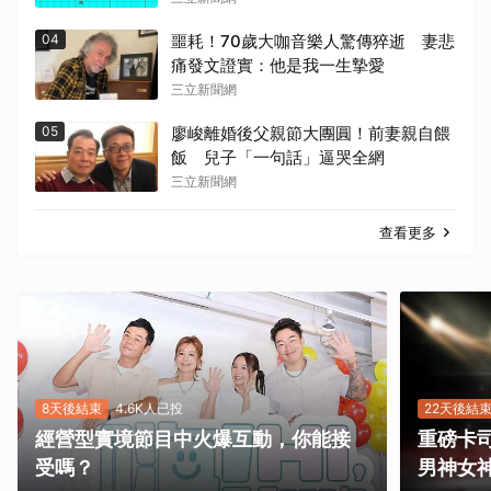
04
噩耗！70歲大咖音樂人驚傳猝逝 妻悲
痛發文證實：他是我一生摯愛
三立新聞網
05
廖峻離婚後父親節大團圓！前妻親自餵
飯 兒子「一句話」逼哭全網
三立新聞網
查看更多
8天後結束
4.6K人已投
22天後結
經營型實境節目中火爆互動，你能接
重磅卡司
受嗎？
男神女