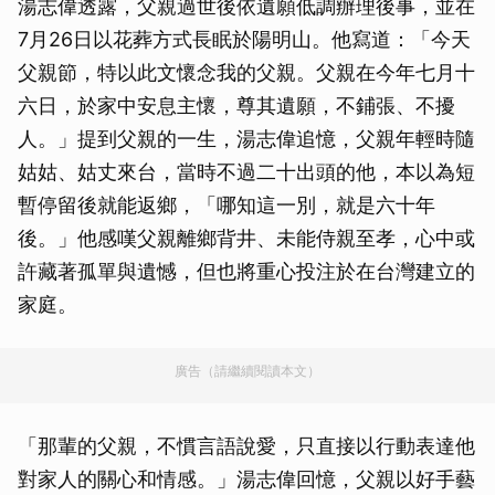
湯志偉透露，父親過世後依遺願低調辦理後事，並在
7月26日以花葬方式長眠於陽明山。他寫道：「今天
父親節，特以此文懷念我的父親。父親在今年七月十
六日，於家中安息主懷，尊其遺願，不鋪張、不擾
人。」提到父親的一生，湯志偉追憶，父親年輕時隨
姑姑、姑丈來台，當時不過二十出頭的他，本以為短
暫停留後就能返鄉，「哪知這一別，就是六十年
後。」他感嘆父親離鄉背井、未能侍親至孝，心中或
許藏著孤單與遺憾，但也將重心投注於在台灣建立的
家庭。
廣告（請繼續閱讀本文）
「那輩的父親，不慣言語說愛，只直接以行動表達他
對家人的關心和情感。」湯志偉回憶，父親以好手藝