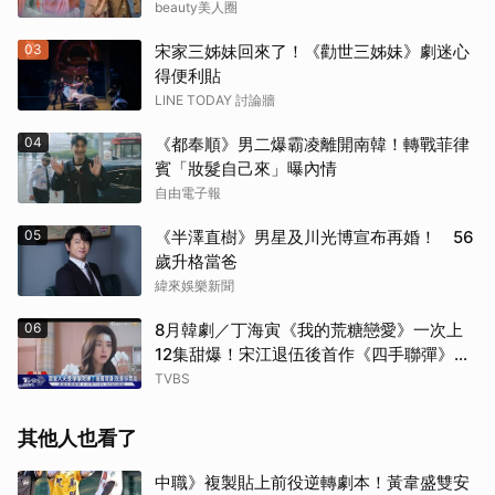
好聽
beauty美人圈
03
宋家三姊妹回來了！《勸世三姊妹》劇迷心
得便利貼
LINE TODAY 討論牆
04
《都奉順》男二爆霸凌離開南韓！轉戰菲律
賓「妝髮自己來」曝內情
自由電子報
05
《半澤直樹》男星及川光博宣布再婚！ 56
歲升格當爸
緯來娛樂新聞
06
8月韓劇／丁海寅《我的荒糖戀愛》一次上
12集甜爆！宋江退伍後首作《四手聯彈》倒
數
TVBS
其他人也看了
中職》複製貼上前役逆轉劇本！黃韋盛雙安