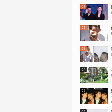
《變人》（1
01
《鋼鐵墳墓》
02
《震盪效應》(
《神鬼嚎野人
03
《網住愛情》
其他（歡迎
04
05
06