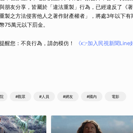
與朋友分享，皆屬於「違法重製」行為，已經違反了《著
重製之方法侵害他人之著作財產權者」，將處3年以下有
幣75萬元以下罰金。
提醒您：不良行為，請勿模仿！
《👉加入民視新聞Lin
影院
#觀眾
#人員
#網友
#國內
電影