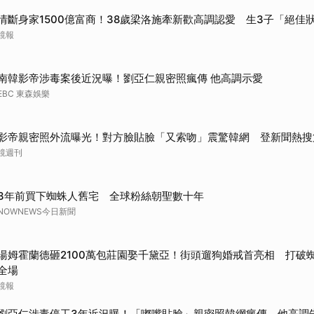
999）
情斷身家1500億富商！38歲梁洛施牽新歡高調認愛 生3子「絕佳
鏡報
（2013）
2015)
南韓影帝涉毒案後近況曝！劉亞仁親密照瘋傳 他高調示愛
EBC 東森娛樂
》（2016）
影帝親密照外流曝光！對方臉貼臉「又索吻」震驚韓網 登新聞熱搜
（2004）
鏡週刊
貼文分享）
3年前買下蜘蛛人舊宅 全球粉絲朝聖數十年
NOWNEWS今日新聞
湯姆霍蘭德砸2100萬包莊園娶千黛亞！街頭遛狗婚戒首亮相 打破
全場
鏡報
劉亞仁涉毒停工3年近況曝！「嘟嘴貼臉」親密照韓網瘋傳 他高調