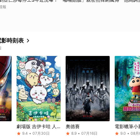
鏡報
電影時刻表
紹
日
劇場版 吉伊卡哇 人
奧德賽
電影蠟筆小
魚島的秘密
怪怪！我的
9.4
•
07月30日
8.9
•
07月16日
9.0
•
08月