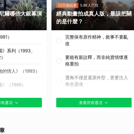
人次
22天後結束
5.8K人已投
取消
尼爾哪些大銀幕演
經典動畫拍成真人版，最該把關
的是什麼？
981）
完整保有原作精神，敘事不要亂
改
》系列（1993、
2）
要能有新詮釋，而非純賣情懷逐
格重拍
的情人》（1993）
選角不僅是還原外型，更要注入
角色靈魂
》（1989）
真人版特效絕對不能尷尬
月》（1990）
所有選項
查看所有選項
只要好看，忠實或創新都不是問
（1995）
題
》（1997）
章
其他（歡迎貼文分享）