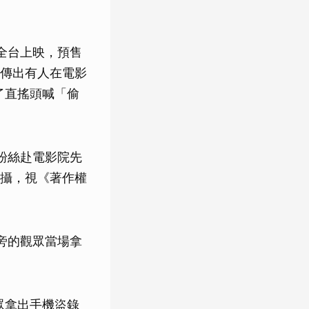
全台上映，預售
傳出有人在電影
了直搖頭喊「偷
粉絲赴電影院先
攝，視《著作權
旁的觀眾當場拿
眾拿出手機盜錄