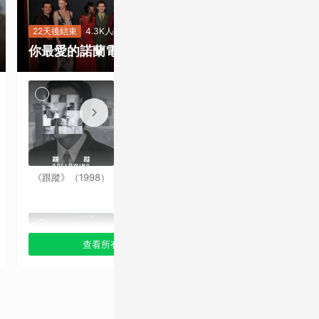
22天後結束
2.5
《奧德賽》上
22天後結束
4.3K人次
你最愛的諾蘭電影是哪一部？
規格升級票價
會！諾蘭電影
就是要看最大
《跟蹤》（1998）
《記憶拼圖》
銀幕
（2000）
查看所有選項
查看
《針鋒相對》
《蝙蝠俠：開戰時