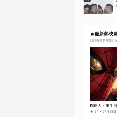
🔥最新熱映
點我看更多電影介
蜘蛛人：重生
9.1
•
07月28日