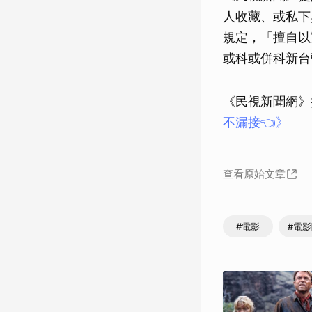
人收藏、或私下
規定，「擅自以
或科或併科新台
《民視新聞網》
不漏接👈》
查看原始文章
#電影
#電