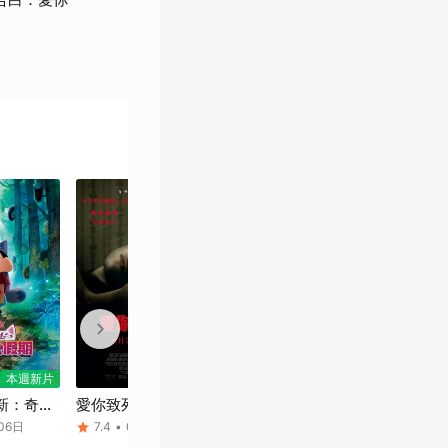
《星際效應》
《奎氏兄弟與他們的
（2014）
純真博物館》
（2015,短片）
《敦克爾克大行動》
《天能》（2020）
（2017）
本週新片
本週新片
新：奇奇
愛你致死不渝
名偵探柯南 高速公路
玩具總動
妖怪假期
的墮天使
06日
7.4
•
08月06日
8.4
•
06月23日
8.9
•