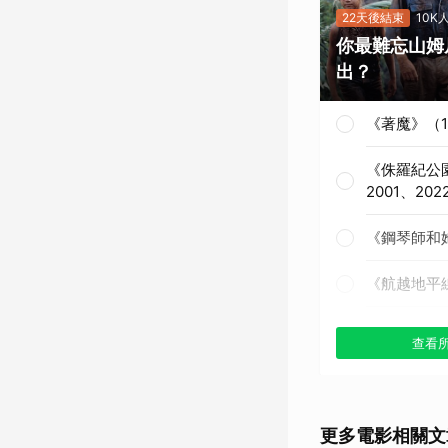
22天後結束
10K
你最難忘山姆
出？
《著魔》（1
《侏羅紀公園
2001、202
《鋼琴師和她
《航越地平線
《獵殺紅色十
查看
《戰慄黑洞》
《撕裂地平線
更多電影相關文