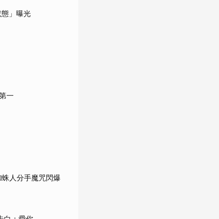
（2002）
刻》（2005）
狀態」曝光
《頂尖對決》
《黑暗騎士》
（2006）
（2008）
第一
《全面啟動》
《黑暗騎士：黎明昇
蜘蛛人分手魔咒閃爆
（2010）
起》（2012）
告白：愛你